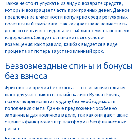
Также не стоит упускать из виду о возврате средств,
который возвращает часть проигранных денег. Данное
предложение в частности популярно среди регулярных
посетителей гэмблинга, так как дает шанс возместить
долю потерь и вести дальше гэмблинг с уменьшенными
издержками. Следует ознакомиться с условия
возмещения: как правило, кэшбэк выдается в виде
процента от потерь за установленный срок.
Безвозмездные спины и бонусы
без взноса
Фриспины и премии без взноса — это исключительная
шанс для участников в онлайн казино Вулкан Рояль,
позволяющая испытать удачу без необходимости
пополнения счета. Данные предложения особенно
заманчивы для новичков в деле, так как они дают шанс
оценить функционал игр платформы без финансовых
рисков.
Ключевые преимущества бесплатных вращений и