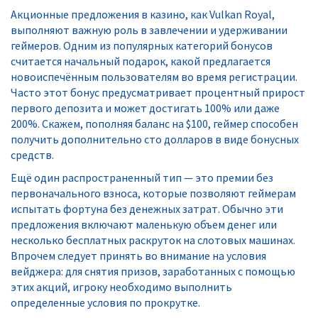
Акционные предложения в казино, как Vulkan Royal,
выполняют важную роль в завлечении и удерживании
геймеров. Одним из популярных категорий бонусов
считается начальный подарок, какой предлагается
новоиспечённым пользователям во время регистрации.
Часто этот бонус предусматривает процентный прирост
первого депозита и может достигать 100% или даже
200%. Скажем, пополняя баланс на $100, геймер способен
получить дополнительно сто долларов в виде бонусных
средств.
Ещё один распространенный тип — это премии без
первоначального взноса, которые позволяют геймерам
испытать фортуна без денежных затрат. Обычно эти
предложения включают маленькую объем денег или
несколько бесплатных раскруток на слотовых машинах.
Впрочем следует принять во внимание на условия
вейджера: для снятия призов, заработанных с помощью
этих акций, игроку необходимо выполнить
определенные условия по прокрутке.