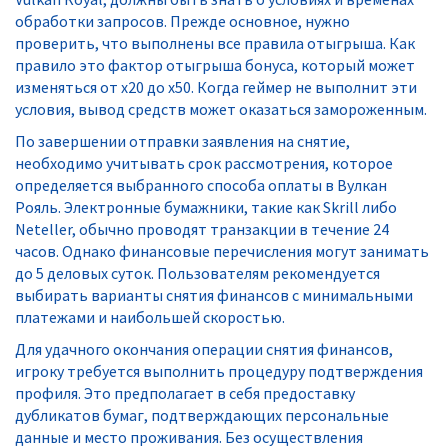
обработки запросов. Прежде основное, нужно
проверить, что выполнены все правила отыгрыша. Как
правило это фактор отыгрыша бонуса, который может
изменяться от x20 до x50. Когда геймер не выполнит эти
условия, вывод средств может оказаться замороженным.
По завершении отправки заявления на снятие,
необходимо учитывать срок рассмотрения, которое
определяется выбранного способа оплаты в Вулкан
Рояль. Электронные бумажники, такие как Skrill либо
Neteller, обычно проводят транзакции в течение 24
часов. Однако финансовые перечисления могут занимать
до 5 деловых суток. Пользователям рекомендуется
выбирать варианты снятия финансов с минимальными
платежами и наибольшей скоростью.
Для удачного окончания операции снятия финансов,
игроку требуется выполнить процедуру подтверждения
профиля. Это предполагает в себя предоставку
дубликатов бумаг, подтверждающих персональные
данные и место проживания. Без осуществления