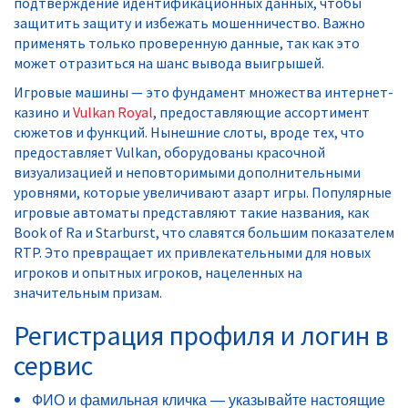
подтверждение идентификационных данных, чтобы
защитить защиту и избежать мошенничество. Важно
применять только проверенную данные, так как это
может отразиться на шанс вывода выигрышей.
Игровые машины — это фундамент множества интернет-
казино и
Vulkan Royal
, предоставляющие ассортимент
сюжетов и функций. Нынешние слоты, вроде тех, что
предоставляет Vulkan, оборудованы красочной
визуализацией и неповторимыми дополнительными
уровнями, которые увеличивают азарт игры. Популярные
игровые автоматы представляют такие названия, как
Book of Ra и Starburst, что славятся большим показателем
RTP. Это превращает их привлекательными для новых
игроков и опытных игроков, нацеленных на
значительным призам.
Регистрация профиля и логин в
сервис
ФИО и фамильная кличка — указывайте настоящие