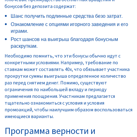
бонусов без депозита содержат:
Шанс получить подлинные средства безо затрат.
Ознакомление с опциями игорного заведения и его
играми.
Рост шансов на выигрыш благодаря бонусным
раскруткам.
Необходимо помнить, что эти бонусы обычно идут с
конкретными условиями. Например, требование по
ставкам может составлять 40x, что обязывает участника
прокрутки суммы выигрыша определенное количество
раз перед снятием денег. Помимо, существуют
ограничения по наибольшей вкладу и периоду
применения поощрения. Участникам предлагается
тщательно ознакомиться с условия и условия
промоакций, чтобы наилучшим образом воспользоваться
имеющиеся варианты.
Программа верности и