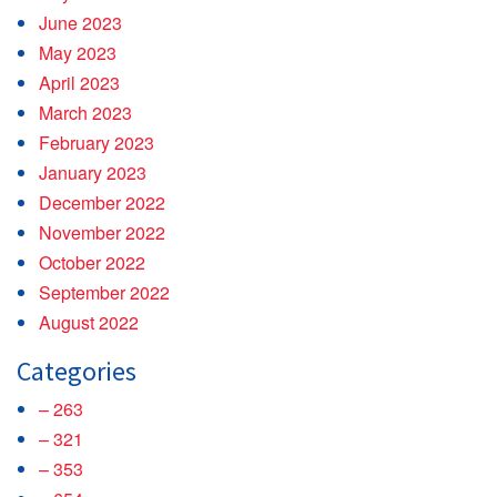
June 2023
May 2023
April 2023
March 2023
February 2023
January 2023
December 2022
November 2022
October 2022
September 2022
August 2022
Categories
– 263
– 321
– 353