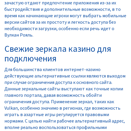
зачастую отдают предпочтение приложения из-за их
быстродействия и дополнительные возможности, в то
время как начинающие игроки могут выбрать мобильные
версии сайтов за их простоту и легкость доступа без
необходимости загрузки, особенно если речь идет о
Вулкан Рояль.
Свежие зеркала казино для
подключения
Для большинства клиентов интернет-казино
действующие альтернативные ссылки являются выходом
при случае ограничения доступа к основного сайта.
Данные зеркальные сайты выступают как точные копии
главного портала, давая возможность обойти
ограничения доступа. Применение зеркал, таких как
Vulkan, особенно значимо в регионах, где возможность
играть в азартные игры регулируется правовыми
нормами. С целью найти рабочее альтернативный адрес,
вполне реально воспользоваться профильными