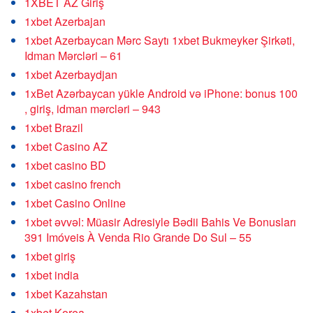
1XBET AZ Giriş
1xbet Azerbajan
1xbet Azerbaycan Mərc Saytı 1xbet Bukmeyker Şirkəti,
Idman Mərcləri – 61
1xbet Azerbaydjan
1xBet Azərbaycan yükle Android və iPhone: bonus 100
, giriş, idman mərcləri – 943
1xbet Brazil
1xbet Casino AZ
1xbet casino BD
1xbet casino french
1xbet Casino Online
1xbet əvvəl: Müasir Adresiyle Bədii Bahis Ve Bonusları
391 Imóveis À Venda Rio Grande Do Sul – 55
1xbet giriş
1xbet india
1xbet Kazahstan
1xbet Korea