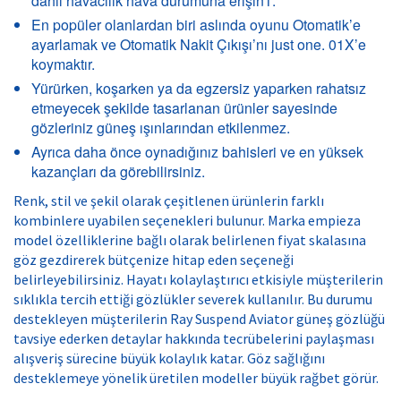
dahil havacılık hava durumuna erişin1.
En popüler olanlardan biri aslında oyunu Otomatik’e
ayarlamak ve Otomatik Nakit Çıkışı’nı just one. 01X’e
koymaktır.
Yürürken, koşarken ya da egzersiz yaparken rahatsız
etmeyecek şekilde tasarlanan ürünler sayesinde
gözleriniz güneş ışınlarından etkilenmez.
Ayrıca daha önce oynadığınız bahisleri ve en yüksek
kazançları da görebilirsiniz.
Renk, stil ve şekil olarak çeşitlenen ürünlerin farklı
kombinlere uyabilen seçenekleri bulunur. Marka empieza
model özelliklerine bağlı olarak belirlenen fiyat skalasına
göz gezdirerek bütçenize hitap eden seçeneği
belirleyebilirsiniz. Hayatı kolaylaştırıcı etkisiyle müşterilerin
sıklıkla tercih ettiği gözlükler severek kullanılır. Bu durumu
destekleyen müşterilerin Ray Suspend Aviator güneş gözlüğü
tavsiye ederken detaylar hakkında tecrübelerini paylaşması
alışveriş sürecine büyük kolaylık katar. Göz sağlığını
desteklemeye yönelik üretilen modeller büyük rağbet görür.