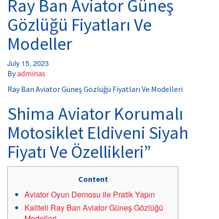
Ray Ban Aviator Güneş
Gözlüğü Fiyatları Ve
Modeller
July 15, 2023
By
adminas
Ray Ban Aviator Güneş Gözlüğü Fiyatları Ve Modelleri
Shima Aviator Korumalı
Motosiklet Eldiveni Siyah
Fiyatı Ve Özellikleri”
Content
Aviator Oyun Demosu Ile Pratik Yapın
Kaliteli Ray Ban Aviator Güneş Gözlüğü
Modelleri