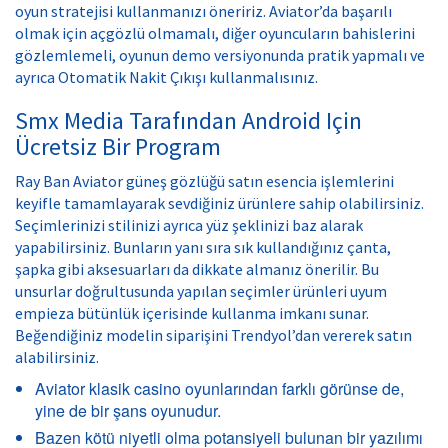
oyun stratejisi kullanmanızı öneririz. Aviator’da başarılı
olmak için açgözlü olmamalı, diğer oyuncuların bahislerini
gözlemlemeli, oyunun demo versiyonunda pratik yapmalı ve
ayrıca Otomatik Nakit Çıkışı kullanmalısınız.
Smx Media Tarafından Android Için
Ücretsiz Bir Program
Ray Ban Aviator güneş gözlüğü satın esencia işlemlerini
keyifle tamamlayarak sevdiğiniz ürünlere sahip olabilirsiniz.
Seçimlerinizi stilinizi ayrıca yüz şeklinizi baz alarak
yapabilirsiniz. Bunların yanı sıra sık kullandığınız çanta,
şapka gibi aksesuarları da dikkate almanız önerilir. Bu
unsurlar doğrultusunda yapılan seçimler ürünleri uyum
empieza bütünlük içerisinde kullanma imkanı sunar.
Beğendiğiniz modelin siparişini Trendyol’dan vererek satın
alabilirsiniz.
Aviator klasik casino oyunlarından farklı görünse de,
yine de bir şans oyunudur.
Bazen kötü niyetli olma potansiyeli bulunan bir yazılımı