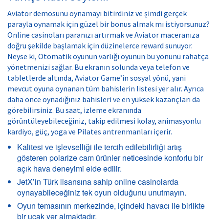
Aviator demosunu oynamayı bitirdiniz ve şimdi gerçek
parayla oynamak için güzel bir bonus almak mı istiyorsunuz?
Online casinoları paranızı artırmak ve Aviator maceranıza
doğru şekilde başlamak için düzinelerce reward sunuyor.
Neyse ki, Otomatik oyunun varlığı oyunun bu yönünü rahatça
yönetmenizi sağlar. Bu ekranın solunda veya telefon ve
tabletlerde altında, Aviator Game’in sosyal yönü, yani
mevcut oyuna oynanan tüm bahislerin listesi yer alır. Ayrıca
daha önce oynadığınız bahisleri ve en yüksek kazançları da
görebilirsiniz. Bu saat, izleme ekranında
görüntüleyebileceğiniz, takip edilmesi kolay, animasyonlu
kardiyo, güç, yoga ve Pilates antrenmanları içerir.
Kalitesi ve işlevselliği ile tercih edilebilirliği artış
gösteren polarize cam ürünler neticesinde konforlu bir
açık hava deneyimi elde edilir.
JetX’in Türk lisansına sahip online casinolarda
oynayabileceğiniz tek oyun olduğunu unutmayın.
Oyun temasının merkezinde, içindeki havacı ile birlikte
bir uçak yer almaktadır.