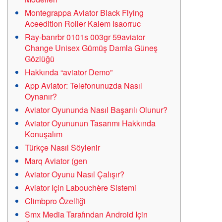
Montegrappa Aviator Black Flying
Aceedition Roller Kalem Isaorruc
Ray-banrbr 0101s 003gr 59aviator
Change Unisex Gümüş Damla Güneş
Gözlüğü
Hakkında “aviator Demo”
App Aviator: Telefonunuzda Nasıl
Oynanır?
Aviator Oyununda Nasıl Başarılı Olunur?
Aviator Oyununun Tasarımı Hakkında
Konuşalım
Türkçe Nasıl Söylenir
Marq Aviator (gen
Aviator Oyunu Nasıl Çalışır?
Aviator Için Labouchère Sistemi
Climbpro Özelli̇ği̇
Smx Media Tarafından Android Için