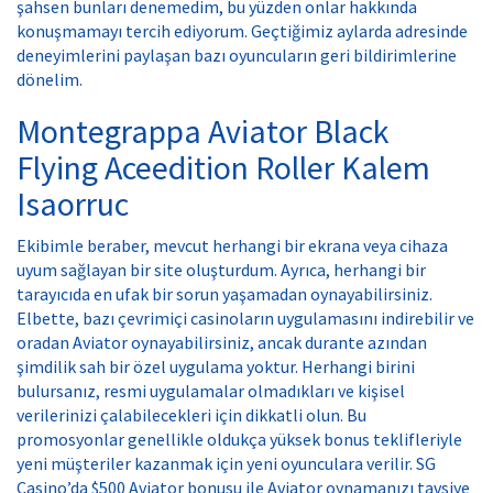
şahsen bunları denemedim, bu yüzden onlar hakkında
konuşmamayı tercih ediyorum. Geçtiğimiz aylarda adresinde
deneyimlerini paylaşan bazı oyuncuların geri bildirimlerine
dönelim.
Montegrappa Aviator Black
Flying Aceedition Roller Kalem
Isaorruc
Ekibimle beraber, mevcut herhangi bir ekrana veya cihaza
uyum sağlayan bir site oluşturdum. Ayrıca, herhangi bir
tarayıcıda en ufak bir sorun yaşamadan oynayabilirsiniz.
Elbette, bazı çevrimiçi casinoların uygulamasını indirebilir ve
oradan Aviator oynayabilirsiniz, ancak durante azından
şimdilik sah bir özel uygulama yoktur. Herhangi birini
bulursanız, resmi uygulamalar olmadıkları ve kişisel
verilerinizi çalabilecekleri için dikkatli olun. Bu
promosyonlar genellikle oldukça yüksek bonus teklifleriyle
yeni müşteriler kazanmak için yeni oyunculara verilir. SG
Casino’da $500 Aviator bonusu ile Aviator oynamanızı tavsiye