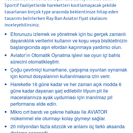
Sportif faaliyetlerde hareketleri kısıtlamayacak şekilde
tasarlanan birçok type arasında beklentinize hitap eden
tasarımı belirlerken Ray Ban Aviator fiyat skalasını
inceleyebilirsiniz.
Eforunuzu izlemek ve yönetmek için bu gerçek zamanlı
dayanıklılık verilerini kullanın ve koşu veya bisikletinizin
başlangıcında aşırı efordan kaçınmaya yardımcı olun.
Aviator’ın Otomatik Oynatma işlevi ise oyun içi bahis
sürecini otomatikleştirir.
Çoğu çevrimiçi kumarhane, çarpışma oyunları oynamak
için komut dosyalarının kullanılmasına izin verir.
Hareketle 16 güne kadar ve her zaman açık modda 6
güne kadar dayanan şarj edilebilir lityum pil ile
maceralarınıza ayak uydurması için inanılmaz pil
performansı elde edin.
Mikro cırt bandı ve çekme halkası ile AVIATOR
mükemmel ele oturmayı kolay giymeyi sağlar.
20 milyondan fazla sözcük ve anlamı üç farklı aksanda
dinleme seçeneği.