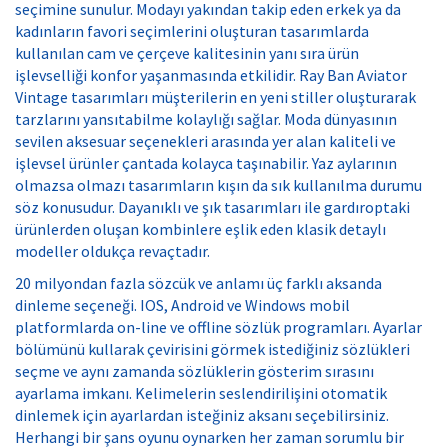
seçimine sunulur. Modayı yakından takip eden erkek ya da
kadınların favori seçimlerini oluşturan tasarımlarda
kullanılan cam ve çerçeve kalitesinin yanı sıra ürün
işlevselliği konfor yaşanmasında etkilidir. Ray Ban Aviator
Vintage tasarımları müşterilerin en yeni stiller oluşturarak
tarzlarını yansıtabilme kolaylığı sağlar. Moda dünyasının
sevilen aksesuar seçenekleri arasında yer alan kaliteli ve
işlevsel ürünler çantada kolayca taşınabilir. Yaz aylarının
olmazsa olmazı tasarımların kışın da sık kullanılma durumu
söz konusudur. Dayanıklı ve şık tasarımları ile gardıroptaki
ürünlerden oluşan kombinlere eşlik eden klasik detaylı
modeller oldukça revaçtadır.
20 milyondan fazla sözcük ve anlamı üç farklı aksanda
dinleme seçeneği. IOS, Android ve Windows mobil
platformlarda on-line ve offline sözlük programları. Ayarlar
bölümünü kullarak çevirisini görmek istediğiniz sözlükleri
seçme ve aynı zamanda sözlüklerin gösterim sırasını
ayarlama imkanı. Kelimelerin seslendirilişini otomatik
dinlemek için ayarlardan isteğiniz aksanı seçebilirsiniz.
Herhangi bir şans oyunu oynarken her zaman sorumlu bir