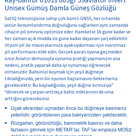
Unisex Gümüş Damla Güneş Gözlüğü
SatIQ teknolojisine sahip çok bantlı GNSS, her ortamda
üstün konumlandırma doğruluğunu sağlarken aynı zamanda
cihazın pil ömrünü optimize eder. Hareketle 16 güne kadar ve
her zaman açık modda six güne kadar dayanan şarj edilebilir
lityum pil ile maceralarınıza ayak uydurması için inanılmaz
pil performansı elde edin. Gerçek paralı oyuna geçmeden
önce Aviator demosuyla oynama pratiği yapmanızın ana
nedeni, pratik yaparak daha iyi oynamayı öğrenecek
olmanızdır. Bahsinizi koymak için yeşil düğmeye
tıkladığınızda, yeni bir oyunun başlamasını beklemeniz
gerekecektir. Bu başladığında, yeşil düğme kırmızıya”
“dönecek ve çarpan arttıkça bahis miktarının de uma
arttığını göreceksiniz.
Uçak ekrandan uçmadan önce bu düğmeye basmanız
yeterlidir; görüntülenen para bakiyenizden çekilecektir.
Rüzgarları, görünürlüğü, barometrik basıncı ve daha
fazlasını görmek için METAR’lar, TAF’lar empieza MOS2