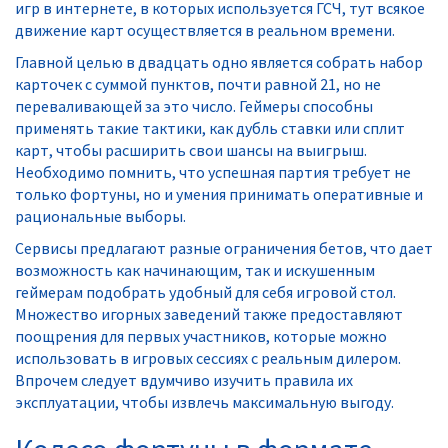
игр в интернете, в которых используется ГСЧ, тут всякое
движение карт осуществляется в реальном времени.
Главной целью в двадцать одно является собрать набор
карточек с суммой пунктов, почти равной 21, но не
переваливающей за это число. Геймеры способны
применять такие тактики, как дубль ставки или сплит
карт, чтобы расширить свои шансы на выигрыш.
Необходимо помнить, что успешная партия требует не
только фортуны, но и умения принимать оперативные и
рациональные выборы.
Сервисы предлагают разные ограничения бетов, что дает
возможность как начинающим, так и искушенным
геймерам подобрать удобный для себя игровой стол.
Множество игорных заведений также предоставляют
поощрения для первых участников, которые можно
использовать в игровых сессиях с реальным дилером.
Впрочем следует вдумчиво изучить правила их
эксплуатации, чтобы извлечь максимальную выгоду.