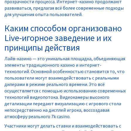
прозрачности процесса. Интернет-казино продолжают
развиваться, предлагая всё более современные подходы
для улучшения опыта пользователей.
Каким способом организовано
Live-игорное заведение и их
принципы действия
Лайв-казино — это уникальная площадка, объединяющая
элементы традиционного казино и интернет-
технологий. Основной особенностью становится то, что
пользователи могут взаимодействовать с реальными
дилерами в режиме реального времени. Это всё
осуществляется с помощью использованию современных
технологий видеопотока. Видеокамеры высокого
детализации передают визуализацию с игрового стола
непосредственно на дисплей игрока, воссоздавая
атмосферу реального 7k casino.
Участники могут делать ставки и взаимодействовать с