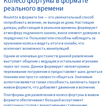
Колесо фортуны в формате
реального времени
Roulette в формате live — это увлекательный способ
попробовать везение, не выходя из дома. Настоящие
дилеры, работающие в реальном времени, формируют
атмосферу подлинного казино, внося элемент доверия и
порядочности. Пользователи способны наблюдать за
кручением колеса и видеть итоги в онлайн, что
исключает возможность манипуляций.
Одним из ключевых достоинств данной развлечения
выступает общение с ведущим и остальными игроками
через чат-окно. Данное формирует неповторимое
переживание погружения и предоставляет шанс делиться
планами или просто-напросто общаться. Значимым
аспектом является также способность заключать пари в
живом формате, что добавляет движения и волнения.
Платформы для развлечения в колесо фортуны в живом
формате обеспечивают большой ассортимент
рулеточных столов с вариативными ставочными