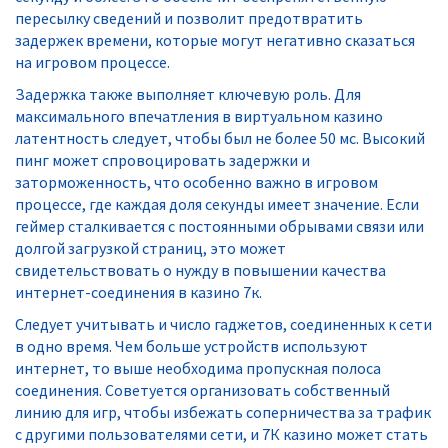
пересылку сведений и позволит предотвратить
задержек времени, которые могут негативно сказаться
на игровом процессе.
Задержка также выполняет ключевую роль. Для
максимального впечатления в виртуальном казино
латентность следует, чтобы был не более 50 мс. Высокий
пинг может спровоцировать задержки и
заторможенность, что особенно важно в игровом
процессе, где каждая доля секунды имеет значение. Если
геймер сталкивается с постоянными обрывами связи или
долгой загрузкой страниц, это может
свидетельствовать о нужду в повышении качества
интернет-соединения в казино 7к.
Следует учитывать и число гаджетов, соединенных к сети
в одно время. Чем больше устройств используют
интернет, то выше необходима пропускная полоса
соединения. Советуется организовать собственный
линию для игр, чтобы избежать соперничества за трафик
с другими пользователями сети, и 7К казино может стать