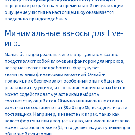
передовым разработкам и премиальной визуализации,
ощущение участия на настоящем шоу оказывается
предельно правдоподобным.
Минимальные взносы для live-
игр.
Малые беты для реальных игр в виртуальном казино
представляют собой ключевым фактором для игроков,
которые желают попробовать фортуну без
значительных финансовых вложений. Онлайн-
трансляции обеспечивают особенный опыт общения с
реальными ведущими, и осознание минимальных бетов
может содействовать участникам выбрать
соответствующий стол. Обычно минимальные ставки
изменяются составляют от $0.50 и до $5, исходя из игры и
поставщика. Например, в известных играх, таких как
колесо фортуны или двадцать одно, минимальная ставка
может составлять всего $1, что делает их доступными для
обширной аудитории.