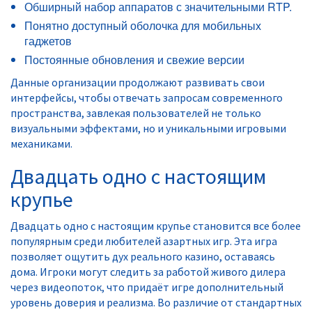
Обширный набор аппаратов с значительными RTP.
Понятно доступный оболочка для мобильных
гаджетов
Постоянные обновления и свежие версии
Данные организации продолжают развивать свои
интерфейсы, чтобы отвечать запросам современного
пространства, завлекая пользователей не только
визуальными эффектами, но и уникальными игровыми
механиками.
Двадцать одно с настоящим
крупье
Двадцать одно с настоящим крупье становится все более
популярным среди любителей азартных игр. Эта игра
позволяет ощутить дух реального казино, оставаясь
дома. Игроки могут следить за работой живого дилера
через видеопоток, что придаёт игре дополнительный
уровень доверия и реализма. Во различие от стандартных