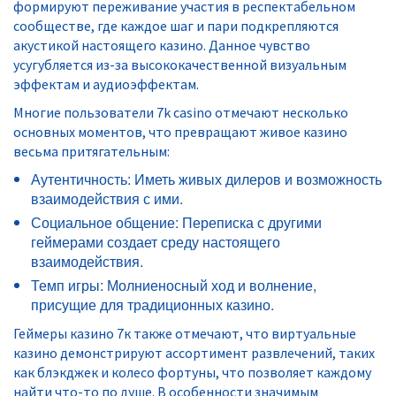
формируют переживание участия в респектабельном
сообществе, где каждое шаг и пари подкрепляются
акустикой настоящего казино. Данное чувство
усугубляется из-за высококачественной визуальным
эффектам и аудиоэффектам.
Многие пользователи 7k casino отмечают несколько
основных моментов, что превращают живое казино
весьма притягательным:
Аутентичность: Иметь живых дилеров и возможность
взаимодействия с ими.
Социальное общение: Переписка с другими
геймерами создает среду настоящего
взаимодействия.
Темп игры: Молниеносный ход и волнение,
присущие для традиционных казино.
Геймеры казино 7к также отмечают, что виртуальные
казино демонстрируют ассортимент развлечений, таких
как блэкджек и колесо фортуны, что позволяет каждому
найти что-то по душе. В особенности значимым