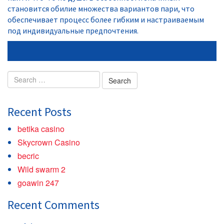
становится обилие множества вариантов пари, что
обеспечивает процесс более гибким и настраиваемым
под индивидуальные предпочтения.
Search
for:
Recent Posts
betika casino
Skycrown Casino
becric
Wild swarm 2
goawin 247
Recent Comments