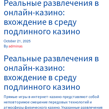
Реальные развлечения в
онлайн-казино:
вхождение в среду
подлинного казино
October 21, 2025
By
adminas
Реальные развлечения в
онлайн-казино:
вхождение в среду
подлинного казино
Прямые-игры в интернет-казино представляют собой
неповторимое смешение передовых технологий и
атмосферы физического казино. Указанные развлечения