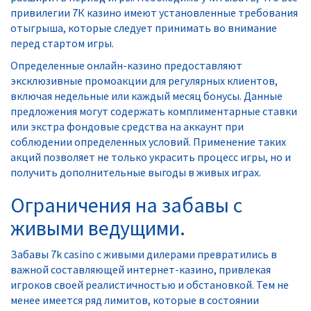
привилегии 7К казино имеют установленные требования
отыгрыша, которые следует принимать во внимание
перед стартом игры.
Определенные онлайн-казино предоставляют
эксклюзивные промоакции для регулярных клиентов,
включая недельные или каждый месяц бонусы. Данные
предложения могут содержать комплиментарные ставки
или экстра фондовые средства на аккаунт при
соблюдении определенных условий. Применение таких
акций позволяет не только украсить процесс игры, но и
получить дополнительные выгоды в живых играх.
Ограничения на забавы с
живыми ведущими.
Забавы 7k casino с живыми дилерами превратились в
важной составляющей интернет-казино, привлекая
игроков своей реалистичностью и обстановкой. Тем не
менее имеется ряд лимитов, которые в состоянии