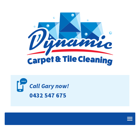
Call Gary now!
0432 547 675