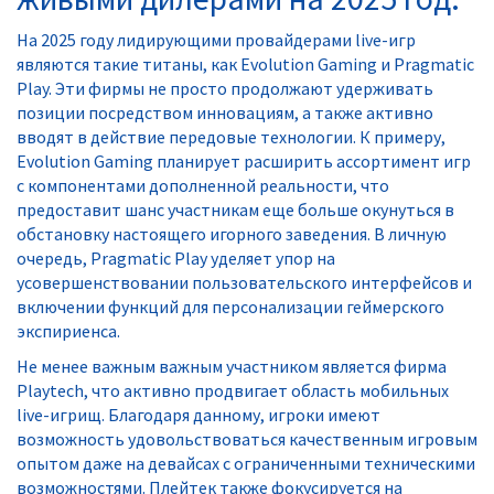
На 2025 году лидирующими провайдерами live-игр
являются такие титаны, как Evolution Gaming и Pragmatic
Play. Эти фирмы не просто продолжают удерживать
позиции посредством инновациям, а также активно
вводят в действие передовые технологии. К примеру,
Evolution Gaming планирует расширить ассортимент игр
с компонентами дополненной реальности, что
предоставит шанс участникам еще больше окунуться в
обстановку настоящего игорного заведения. В личную
очередь, Pragmatic Play уделяет упор на
усовершенствовании пользовательского интерфейсов и
включении функций для персонализации геймерского
экспириенса.
Не менее важным важным участником является фирма
Playtech, что активно продвигает область мобильных
live-игрищ. Благодаря данному, игроки имеют
возможность удовольствоваться качественным игровым
опытом даже на девайсах с ограниченными техническими
возможностями. Плейтек также фокусируется на