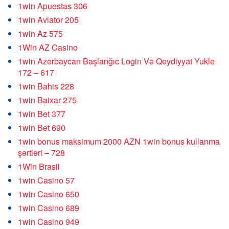
1win Apuestas 306
1win Aviator 205
1win Az 575
1Win AZ Casino
1win Azerbaycan Başlanğıc Login Və Qeydiyyat Yukle
172 – 617
1win Bahis 228
1win Baixar 275
1win Bet 377
1win Bet 690
1win bonus maksimum 2000 AZN 1win bonus kullanma
şərtləri – 728
1Win Brasil
1win Casino 57
1win Casino 650
1win Casino 689
1win Casino 949