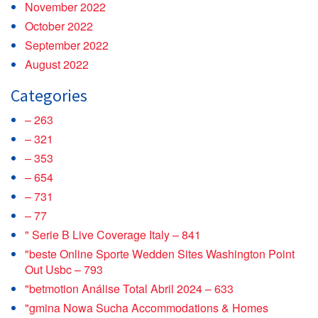
November 2022
October 2022
September 2022
August 2022
Categories
– 263
– 321
– 353
– 654
– 731
– 77
"️ Serie B Live Coverage Italy – 841
"beste Online Sporte Wedden Sites Washington Point
Out Usbc – 793
"betmotion Análise Total Abril 2024 – 633
"gmina Nowa Sucha Accommodations & Homes