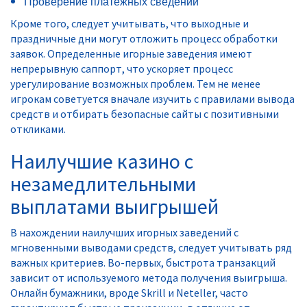
Проверение платежных сведений
Кроме того, следует учитывать, что выходные и
праздничные дни могут отложить процесс обработки
заявок. Определенные игорные заведения имеют
непрерывную саппорт, что ускоряет процесс
урегулирование возможных проблем. Тем не менее
игрокам советуется вначале изучить с правилами вывода
средств и отбирать безопасные сайты с позитивными
откликами.
Наилучшие казино с
незамедлительными
выплатами выигрышей
В нахождении наилучших игорных заведений с
мгновенными выводами средств, следует учитывать ряд
важных критериев. Во-первых, быстрота транзакций
зависит от используемого метода получения выигрыша.
Онлайн бумажники, вроде Skrill и Neteller, часто