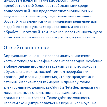
Цифровые валюты, такие как Bitcoin, также
приобретают всё более востребованными среди
пользователей. Они предоставляют анонимность и
надежность транзакций, а вдобавок минимальные
сборы. Это становится их оптимальным решением для
людей, которые уважает приватность и скорость
обработки платежей. Тем не менее, волатильность курса
криптоактивов может стать угрозой для участников.
Онлайн кошельки
Виртуальные кошельки превратились в ключевой
частью текущего мира финансовых переводов, особенно
в сфере онлайн игорных заведений. Эта популярность
обусловлена молниеносной темпом переработки
транзакций и защищенностью, что превращает их в
отличный вариант для геймеров. К примеру, такие
электронные кошельки, как Skrill и Neteller, предлагают
моментальные пополнения и транзакции без
дополнительных затрат. Такое даёт возможность
игрокам сконцентрироваться на игре Vulkan Royal, не