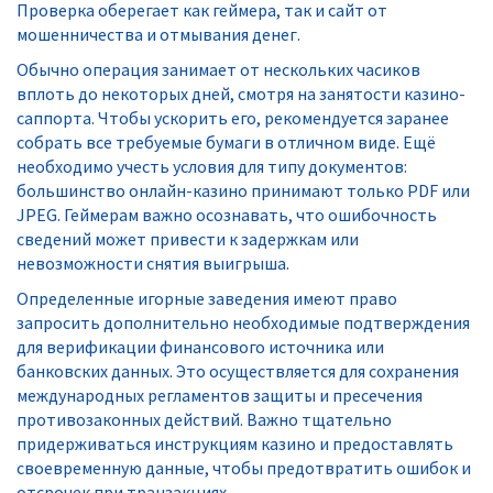
Проверка оберегает как геймера, так и сайт от
мошенничества и отмывания денег.
Обычно операция занимает от нескольких часиков
вплоть до некоторых дней, смотря на занятости казино-
саппорта. Чтобы ускорить его, рекомендуется заранее
собрать все требуемые бумаги в отличном виде. Ещё
необходимо учесть условия для типу документов:
большинство онлайн-казино принимают только PDF или
JPEG. Геймерам важно осознавать, что ошибочность
сведений может привести к задержкам или
невозможности снятия выигрыша.
Определенные игорные заведения имеют право
запросить дополнительно необходимые подтверждения
для верификации финансового источника или
банковских данных. Это осуществляется для сохранения
международных регламентов защиты и пресечения
противозаконных действий. Важно тщательно
придерживаться инструкциям казино и предоставлять
своевременную данные, чтобы предотвратить ошибок и
отсрочек при транзакциях.