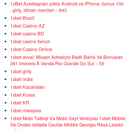
1xBet Azərbaycan yükle Android və iPhone: bonus 100
, giriş, idman mərcləri – 943
1xbet Brazil
1xbet Casino AZ
1xbet casino BD
1xbet casino french
1xbet Casino Online
1xbet əvvəl: Müasir Adresiyle Bədii Bahis Ve Bonusları
391 Imóveis À Venda Rio Grande Do Sul – 55
1xbet giriş
1xbet india
1xbet Kazahstan
1xbet Korea
1xbet KR
1xbet malaysia
1xbet Mobi Tətbiqi Və Mobil Sayt Versiyası 1xbet Mobile
Və Ondan Istifadə Üsullar Middle Georgia Resa Leadol