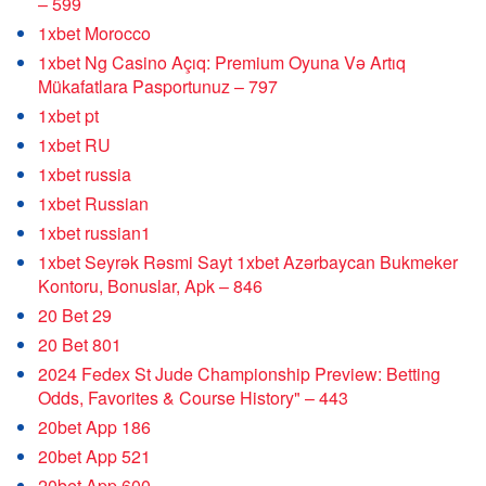
– 599
1xbet Morocco
1xbet Ng Casino Açıq: Premium Oyuna Və Artıq
Mükafatlara Pasportunuz – 797
1xbet pt
1xbet RU
1xbet russia
1xbet Russian
1xbet russian1
1xbet Seyrək Rəsmi Sayt 1xbet Azərbaycan Bukmeker
Kontoru, Bonuslar, Apk – 846
20 Bet 29
20 Bet 801
2024 Fedex St Jude Championship Preview: Betting
Odds, Favorites & Course History" – 443
20bet App 186
20bet App 521
20bet App 600