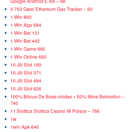
Google Android E Ios – 98
0 753 Gwei Ethereum Gas Tracker – 50
1 Win 893
1 Win App 584
1 Win Bet 131
1 Win Bet 442
1 Win Game 980
1 Win Online 693
10 Jili Slot 189
10 Jili Slot 371
10 Jili Slot 494
10 Jili Slot 626
100% Bônus De Boas-vindas + 50% More Betmotion –
740
11 Slottica Slottica Casino W Polsce – 786
1w
1win Apk 646