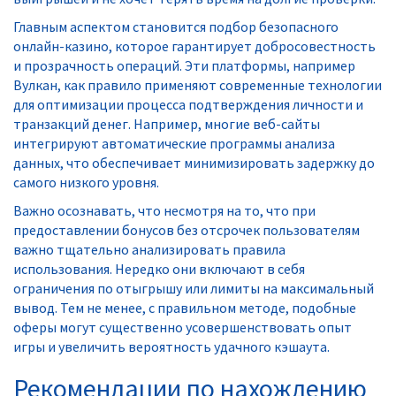
Главным аспектом становится подбор безопасного
онлайн-казино, которое гарантирует добросовестность
и прозрачность операций. Эти платформы, например
Вулкан, как правило применяют современные технологии
для оптимизации процесса подтверждения личности и
транзакций денег. Например, многие веб-сайты
интегрируют автоматические программы анализа
данных, что обеспечивает минимизировать задержку до
самого низкого уровня.
Важно осознавать, что несмотря на то, что при
предоставлении бонусов без отсрочек пользователям
важно тщательно анализировать правила
использования. Нередко они включают в себя
ограничения по отыгрышу или лимиты на максимальный
вывод. Тем не менее, с правильном методе, подобные
оферы могут существенно усовершенствовать опыт
игры и увеличить вероятность удачного кэшаута.
Рекомендации по нахождению