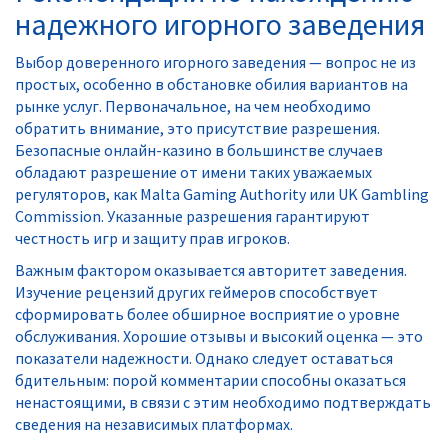
надежного игорного заведения
Выбор доверенного игорного заведения — вопрос не из
простых, особенно в обстановке обилия вариантов на
рынке услуг. Первоначальное, на чем необходимо
обратить внимание, это присутствие разрешения.
Безопасные онлайн-казино в большинстве случаев
обладают разрешение от имени таких уважаемых
регуляторов, как Malta Gaming Authority или UK Gambling
Commission. Указанные разрешения гарантируют
честность игр и защиту прав игроков.
Важным фактором оказывается авторитет заведения.
Изучение рецензий других геймеров способствует
сформировать более обширное восприятие о уровне
обслуживания. Хорошие отзывы и высокий оценка — это
показатели надежности. Однако следует оставаться
бдительным: порой комментарии способны оказаться
ненастоящими, в связи с этим необходимо подтверждать
сведения на независимых платформах.