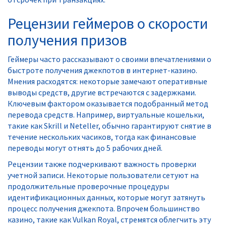
Рецензии геймеров о скорости
получения призов
Геймеры часто рассказывают о своими впечатлениями о
быстроте получения джекпотов в интернет-казино.
Мнения расходятся: некоторые замечают оперативные
выводы средств, другие встречаются с задержками.
Ключевым фактором оказывается подобранный метод
перевода средств. Например, виртуальные кошельки,
такие как Skrill и Neteller, обычно гарантируют снятие в
течение нескольких часиков, тогда как финансовые
переводы могут отнять до 5 рабочих дней.
Рецензии также подчеркивают важность проверки
учетной записи. Некоторые пользователи сетуют на
продолжительные проверочные процедуры
идентификационных данных, которые могут затянуть
процесс получения джекпота. Впрочем большинство
казино, такие как Vulkan Royal, стремятся облегчить эту