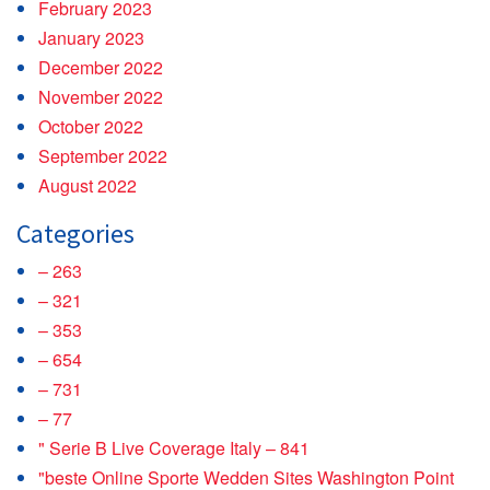
February 2023
January 2023
December 2022
November 2022
October 2022
September 2022
August 2022
Categories
– 263
– 321
– 353
– 654
– 731
– 77
"️ Serie B Live Coverage Italy – 841
"beste Online Sporte Wedden Sites Washington Point