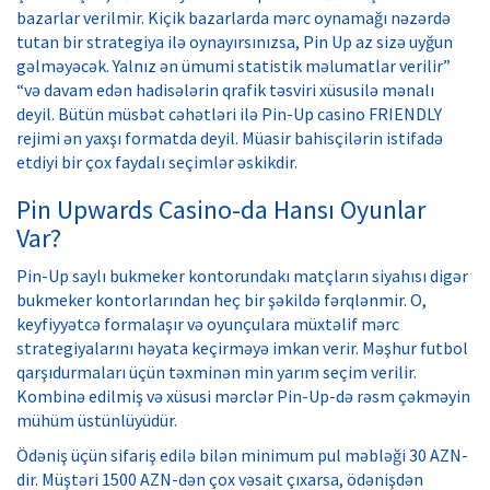
bazarlar verilmir. Kiçik bazarlarda mərc oynamağı nəzərdə
tutan bir strategiya ilə oynayırsınızsa, Pin Up az sizə uyğun
gəlməyəcək. Yalnız ən ümumi statistik məlumatlar verilir”
“və davam edən hadisələrin qrafik təsviri xüsusilə mənalı
deyil. Bütün müsbət cəhətləri ilə Pin-Up casino FRIENDLY
rejimi ən yaxşı formatda deyil. Müasir bahisçilərin istifadə
etdiyi bir çox faydalı seçimlər əskikdir.
Pin Upwards Casino-da Hansı Oyunlar
Var?
Pin-Up saylı bukmeker kontorundakı matçların siyahısı digər
bukmeker kontorlarından heç bir şəkildə fərqlənmir. O,
keyfiyyətcə formalaşır və oyunçulara müxtəlif mərc
strategiyalarını həyata keçirməyə imkan verir. Məşhur futbol
qarşıdurmaları üçün təxminən min yarım seçim verilir.
Kombinə edilmiş və xüsusi mərclər Pin-Up-də rəsm çəkməyin
mühüm üstünlüyüdür.
Ödəniş üçün sifariş edilə bilən minimum pul məbləği 30 AZN-
dir. Müştəri 1500 AZN-dən çox vəsait çıxarsa, ödənişdən