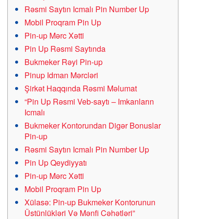
Rəsmi Saytın Icmalı Pin Number Up
Mobil Proqram Pin Up
Pin-up Mərc Xətti
Pin Up Rəsmi Saytında
Bukmeker Rəyi Pin-up
Pinup Idman Mərcləri
Şirkət Haqqında Rəsmi Məlumat
“Pin Up Rəsmi Veb-saytı – Imkanların
Icmalı
Bukmeker Kontorundan Digər Bonuslar
Pin-up
Rəsmi Saytın Icmalı Pin Number Up
Pin Up Qeydiyyatı
Pin-up Mərc Xətti
Mobil Proqram Pin Up
Xülasə: Pin-up Bukmeker Kontorunun
Üstünlükləri Və Mənfi Cəhətləri”