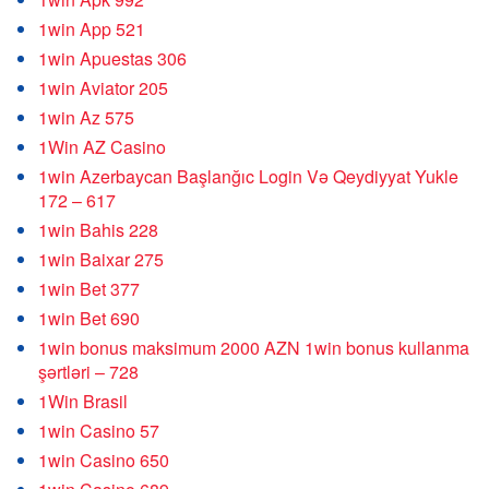
1win App 521
1win Apuestas 306
1win Aviator 205
1win Az 575
1Win AZ Casino
1win Azerbaycan Başlanğıc Login Və Qeydiyyat Yukle
172 – 617
1win Bahis 228
1win Baixar 275
1win Bet 377
1win Bet 690
1win bonus maksimum 2000 AZN 1win bonus kullanma
şərtləri – 728
1Win Brasil
1win Casino 57
1win Casino 650