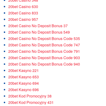
20bet Casino 348
20bet Casino 630
20bet Casino 833
20bet Casino 957
20bet Casino No Deposit Bonus 37
20bet Casino No Deposit Bonus 549
20bet Casino No Deposit Bonus Code 535
20bet Casino No Deposit Bonus Code 747
20bet Casino No Deposit Bonus Code 791
20bet Casino No Deposit Bonus Code 903
20bet Casino No Deposit Bonus Code 940
20bet Kasyno 221
20bet Kasyno 653
20bet Kasyno 694
20bet Kasyno 696
20bet Kod Promocyjny 38
20bet Kod Promocyjny 431