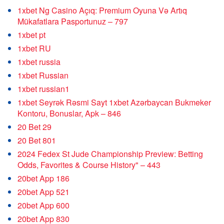
1xbet Ng Casino Açıq: Premium Oyuna Və Artıq
Mükafatlara Pasportunuz – 797
1xbet pt
1xbet RU
1xbet russia
1xbet Russian
1xbet russian1
1xbet Seyrək Rəsmi Sayt 1xbet Azərbaycan Bukmeker
Kontoru, Bonuslar, Apk – 846
20 Bet 29
20 Bet 801
2024 Fedex St Jude Championship Preview: Betting
Odds, Favorites & Course History" – 443
20bet App 186
20bet App 521
20bet App 600
20bet App 830