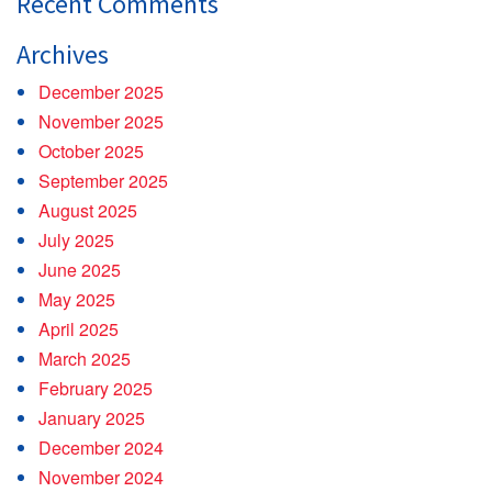
Recent Comments
Archives
December 2025
November 2025
October 2025
September 2025
August 2025
July 2025
June 2025
May 2025
April 2025
March 2025
February 2025
January 2025
December 2024
November 2024