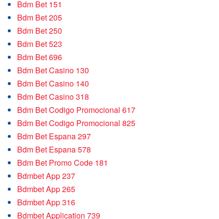
Bdm Bet 151
Bdm Bet 205
Bdm Bet 250
Bdm Bet 523
Bdm Bet 696
Bdm Bet Casino 130
Bdm Bet Casino 140
Bdm Bet Casino 318
Bdm Bet Codigo Promocional 617
Bdm Bet Codigo Promocional 825
Bdm Bet Espana 297
Bdm Bet Espana 578
Bdm Bet Promo Code 181
Bdmbet App 237
Bdmbet App 265
Bdmbet App 316
Bdmbet Application 739