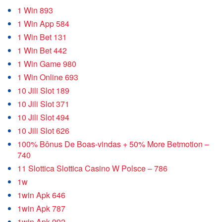
1 Win 893
1 Win App 584
1 Win Bet 131
1 Win Bet 442
1 Win Game 980
1 Win Online 693
10 Jili Slot 189
10 Jili Slot 371
10 Jili Slot 494
10 Jili Slot 626
100% Bônus De Boas-vindas + 50% More Betmotion –
740
11 Slottica Slottica Casino W Polsce – 786
1w
1win Apk 646
1win Apk 787
1win Apk 992