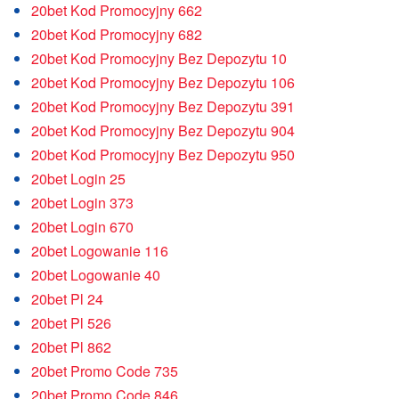
20bet Kod Promocyjny 662
20bet Kod Promocyjny 682
20bet Kod Promocyjny Bez Depozytu 10
20bet Kod Promocyjny Bez Depozytu 106
20bet Kod Promocyjny Bez Depozytu 391
20bet Kod Promocyjny Bez Depozytu 904
20bet Kod Promocyjny Bez Depozytu 950
20bet Login 25
20bet Login 373
20bet Login 670
20bet Logowanie 116
20bet Logowanie 40
20bet Pl 24
20bet Pl 526
20bet Pl 862
20bet Promo Code 735
20bet Promo Code 846