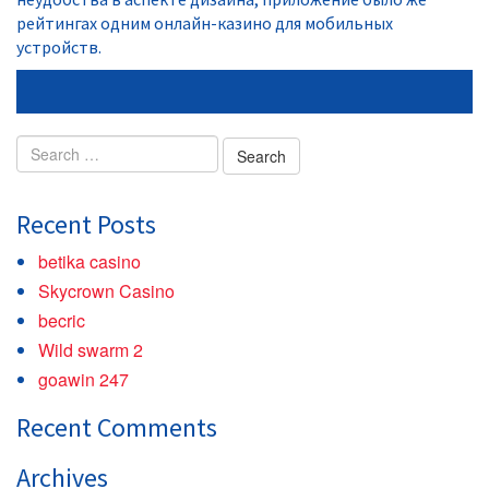
рейтингах одним онлайн-казино для мобильных
устройств.
Search
for:
Recent Posts
betika casino
Skycrown Casino
becric
Wild swarm 2
goawin 247
Recent Comments
Archives