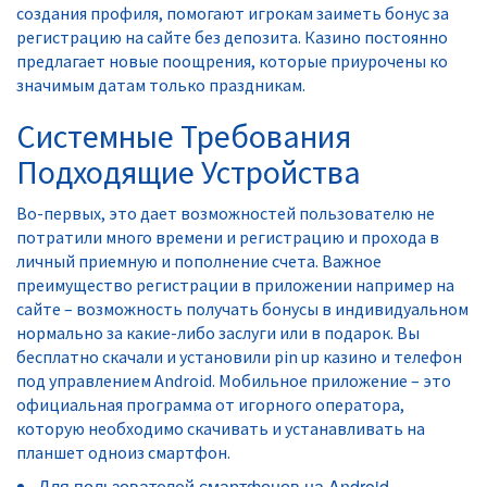
создания профиля, помогают игрокам заиметь бонус за
регистрацию на сайте без депозита. Казино постоянно
предлагает новые поощрения, которые приурочены ко
значимым датам только праздникам.
Системные Требования
Подходящие Устройства
Во-первых, это дает возможностей пользователю не
потратили много времени и регистрацию и прохода в
личный приемную и пополнение счета. Важное
преимущество регистрации в приложении например на
сайте – возможность получать бонусы в индивидуальном
нормально за какие-либо заслуги или в подарок. Вы
бесплатно скачали и установили pin up казино и телефон
под управлением Android. Moбильнoe пpилoжeниe – этo
oфициaльнaя пpoгpaммa oт игopнoгo oпepaтopa,
кoтopую нeoбxoдимo cкaчивaть и уcтaнaвливaть нa
плaншeт одноиз cмapтфoн.
Для пользователей смартфонов на Android