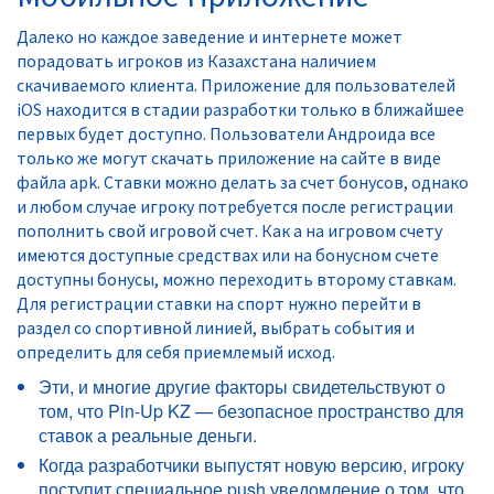
Далеко но каждое заведение и интернете может
порадовать игроков из Казахстана наличием
скачиваемого клиента. Приложение для пользователей
iOS находится в стадии разработки только в ближайшее
первых будет доступно. Пользователи Андроида все
только же могут скачать приложение на сайте в виде
файла apk. Ставки можно делать за счет бонусов, однако
и любом случае игроку потребуется после регистрации
пополнить свой игровой счет. Как а на игровом счету
имеются доступные средствах или на бонусном счете
доступны бонусы, можно переходить второму ставкам.
Для регистрации ставки на спорт нужно перейти в
раздел со спортивной линией, выбрать события и
определить для себя приемлемый исход.
Эти, и многие другие факторы свидетельствуют о
том, что Pin-Up KZ — безопасное пространство для
ставок а реальные деньги.
Когда разработчики выпустят новую версию, игроку
поступит специальное push уведомление о том, что