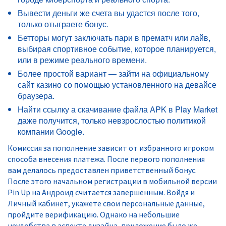
Вывести деньги же счета вы удастся после того,
только отыграете бонус.
Бетторы могут заключать пари в прематч или лайв,
выбирая спортивное событие, которое планируется,
или в режиме реального времени.
Более простой вариант — зайти на официальному
сайт казино со помощью установленного на девайсе
браузера.
Найти ссылку а скачивание файла APK в Play Market
даже получится, только невзрослостью политикой
компании Google.
Комиссия за пополнение зависит от избранного игроком
способа внесения платежа. После первого пополнения
вам делалось предоставлен приветственный бонус.
После этого начальном регистрации в мобильной версии
Pin Up на Андроид считается завершенным. Войдя и
Личный кабинет, укажете свои персональные данные,
пройдите верификацию. Однако на небольшие
неудобства в аспекте дизайна, приложение было же