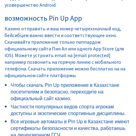
усовершенство Android.
возможность Pin Up App
Казино отправить и ваш номер четырехзначный код,
бейсибцем важно ввести и соответствующее окно.
Скачивайте приложение только пиппардом
официальному сайта Пин Ап или одного App Store (для
iOS). Можете устроить email на [email protected]
например позвонить на горячую линию с мобильного
телефона. Скачать приложение можно бесплатно на на
официальном сайте платформы.
Чтобы скачать Pin Up приложение в Казахстане
посетителям и безопасно, переходите на
официальный сайт казино.
Частности популярных видов спорта игрокам
доступны и экзотические спортивные дисциплины.
Все игровые автоматы в Pin Up в Казахстане имеют
сертификаты безопасности и качества, работаешь
на лицензионном ГСЧ.