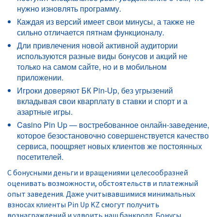
нужно изновлять программу.
Каждая из версий имеет свои минусы, а также не
сильно отличается пятнам функционалу.
Дли привлечения новой активной аудитории
используются разные виды бонусов и акций не
только на самом сайте, но и в мобильном
приложении.
Игроки доверяют БК Pin-Up, без угрызений
вкладывая свои кварплату в ставки и спорт и а
азартные игры.
Casino Pin Up — востребованное онлайн-заведение,
которое безостановочно совершенствуется качество
сервиса, поощряет новых клиентов же постоянных
посетителей.
С бонусными деньги и вращениями целесообразней
оценивать возможности, обстоятельств и платежный
опыт заведения. Даже учитывавшимися минимальных
взносах клиенты Pin Up KZ смогут получить
вознаграждений и удвоить наш банкролл. Бонусы