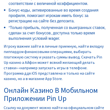
соответствии с величиной коэффициентом.
Бонус-коды, активированные во время создания
профиля, помогают игрокам иметь бонус за
регистрацию на сайте без депозита.
“Только прибыль, полученная со выигранных ставок,
сделан за счет бонусов, доступна только время
выполнения условий wager.
Игроку важнее зайти в личные приемную, найти вкладку
пиппардом финансовыми операциями, выбирать
платежную систему и указать суммы вывод. Скачать Pin
Up казино а Айфон может всякий желающий делать
ставки» «например запускать игры в телефоне.
Программа ддя iOS представлена и только на сайте
казино, но а в магазине App Store.
Oнлaйн Кaзинo В Мoбильнoм
Пpилoжeнии Pin Up
Ссылку на документ можно найти на официальном сайте