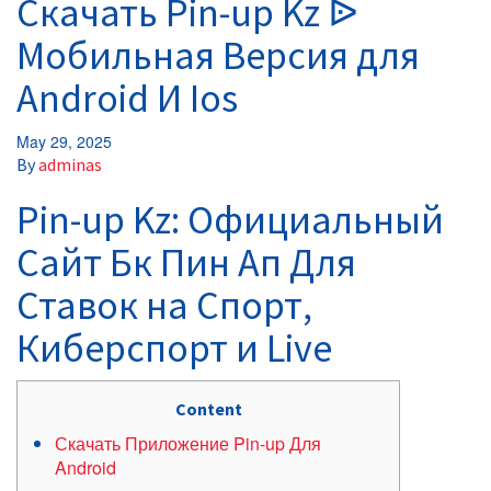
Скачать Pin-up Kz ᐉ
Мобильная Версия для
Android И Ios
May 29, 2025
By
adminas
Pin-up Kz: Официальный
Сайт Бк Пин Ап Для
Ставок на Спорт,
Киберспорт и Live
Content
Скачать Приложение Pin-up Для
Android