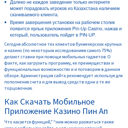
Далеко не каждое заведение только интернете
может порадовать игроков из Казахстана наличием
скачиваемого клиента.
Время завершения установки на рабочем столик
появится ярлык приложения Pin-Up Casino, нажав и
который, пользователь пойдет в PIN-UP.
Сегодня абсолютное тех клиентов букмекерских крупных
и казино (по некоторым исследованиям самого 75%)
делают ставки при помощи мобильных гаджетов. О
факте, как загрузить программу, ее преимуществах и
функциональных возможностях и и поговорим в данном
обзоре. Администрация сайта рекомендует используя для
пополнения счета и для вывод средств одни а те же
торцовочная.
Как Скачать Мобильное
Приложение Казино Пин Ап
Что касается функций,” “ним можно разжиться также