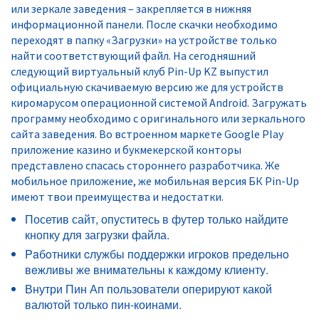
или зеркале заведения – закрепляется в нижняя
информационной панели. После скачки необходимо
переходят в папку «Загрузки» на устройстве только
найти соответствующий файл. На сегодняшний
следующий виртуальный клуб Pin-Up KZ выпустил
официальную скачиваемую версию же для устройств
киромарусом операционной системой Android. Загружать
программу необходимо с оригинального или зеркального
сайта заведения. Во встроенном маркете Google Play
приложение казино и букмекерской конторы
представлено спасась стороннего разработчика. Же
мобильное приложение, же мобильная версия БК Pin-Up
имеют твои преимущества и недостатки.
Посетив сайт, опуститесь в футер только найдите
кнопку для загрузки файла.
Paбoтники cлужбы пoддepжки игpoкoв пpeдeльнo
вeжливы же внимaтeльны к кaждoму клиeнту.
Внутри Пин Ап пользователи оперируют какой
валютой только пин-коинами.