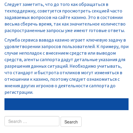
Следует заметить, что до того как обращаться в
техподдержку, советуется просмотреть секцией часто
задаваемых вопросов на сайте казино. Это в состоянии
весьма сберечь время, так как значительное количество
распространенные запросы уже имеют готовые ответы.
Служба сервиса вавада казино играет ключевую задачу в
удовлетворении запросов пользователей. К примеру, при
случае неполадок с внесением средств или выводом
средств, агенты саппорта дадут детальные указания для
разрешения данных ситуаций. Необходимо учитывать,
что стандарт и быстрота откликов могут изменяться в
отношении к казино, поэтому следует ознакомиться с
мнения других игроков о деятельности саппорта до
регистрации.
Search
for: