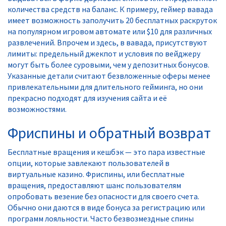
количества средств на баланс. К примеру, геймер вавада
имеет возможность заполучить 20 бесплатных раскруток
на популярном игровом автомате или $10 для различных
развлечений. Впрочем и здесь, в вавада, присутствуют
лимиты: предельный джекпот и условия по вейджеру
могут быть более суровыми, чем у депозитных бонусов.
Указанные детали считают безвложенные оферы менее
привлекательными для длительного гейминга, но они
прекрасно подходят для изучения сайта и её
возможностями.
Фриспины и обратный возврат
Бесплатные вращения и кешбэк — это пара известные
опции, которые завлекают пользователей в
виртуальные казино. Фриспины, или бесплатные
вращения, предоставляют шанс пользователям
опробовать везение без опасности для своего счета.
Обычно они даются в виде бонуса за регистрацию или
программ лояльности. Часто безвозмездные спины