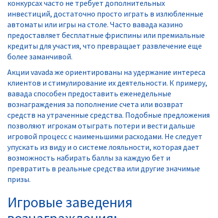
конкурсах часто не требует дополнительных
инвестиций, достаточно просто играть в излюбленные
автоматы или игры на столе. Часто вавада казино
предоставляет бесплатные фриспины или премиальные
кредиты для участия, что превращает развлечение еще
более заманчивой.
Акции vavada же ориентированы на удержание интереса
клиентов и стимулирование их деятельности. К примеру,
вавада способен предоставить еженедельные
вознаграждения за пополнение счета или возврат
средств на утраченные средства. Подобные предложения
позволяют игрокам отыграть потери и вести дальше
игровой процесс с наименьшими расходами. Не следует
упускать из виду и о системе лояльности, которая дает
возможность набирать баллы за каждую бет и
превратить в реальные средства или другие значимые
призы.
Игровые заведения