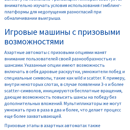
внимательно изучать условия использования гэмблинг-
платформы для недопущения разногласий при
обналичивании выигрыша.
Игровые машины с призовыми
возможностями
Азартные автоматы с призовыми опциями манят
внимание пользователей своей разнообразностью и
шансами. Указанные опции имеют возможность
включать в себя даровые раскрутки, умножители побед и
специальные символы, такие как wild и scatter. К примеру,
внутри некоторых слотах, в случае появлении 3-х и более
scatter-символов, инициируются бесплатные вращения,
дающие возможность повысить шансы на победу без
дополнительных вложений. Мультипликаторы же могут
умножать приз в раза в два и более, что делает процесс
еще более захватывающей.
Призовые этапы в азартных автоматах также