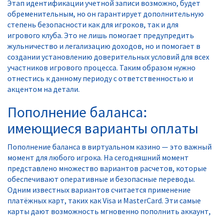
Этап идентификации учетной записи возможно, будет
обременительным, но он гарантирует дополнительную
степень безопасности как для игроков, так и для
игрового клуба. Это не лишь помогает предупредить
жульничество и легализацию доходов, но и помогает в
создании установлению доверительных условий для всех
участников игрового процесса. Таким образом нужно
отнестись к данному периоду с ответственностью и
акцентом на детали.
Пополнение баланса:
имеющиеся варианты оплаты
Пополнение баланса в виртуальном казино — это важный
момент для любого игрока. На сегодняшний момент
представлено множество вариантов расчетов, которые
обеспечивают оперативные и безопасные переводы.
Одним известных вариантов считается применение
платёжных карт, таких как Visa и MasterCard. Эти самые
карты дают возможность мгновенно пополнить аккаунт,