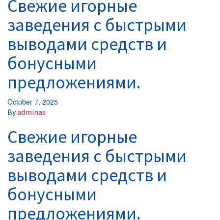
Свежие игорные
заведения с быстрыми
выводами средств и
бонусными
предложениями.
October 7, 2025
By
adminas
Свежие игорные
заведения с быстрыми
выводами средств и
бонусными
предложениями.