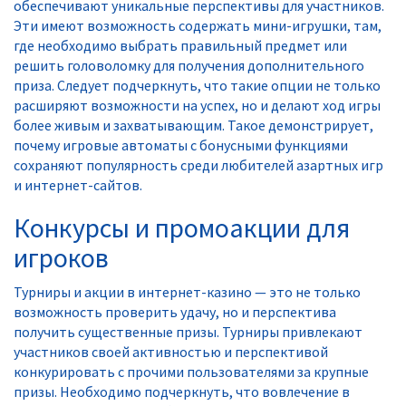
обеспечивают уникальные перспективы для участников.
Эти имеют возможность содержать мини-игрушки, там,
где необходимо выбрать правильный предмет или
решить головоломку для получения дополнительного
приза. Следует подчеркнуть, что такие опции не только
расширяют возможности на успех, но и делают ход игры
более живым и захватывающим. Такое демонстрирует,
почему игровые автоматы с бонусными функциями
сохраняют популярность среди любителей азартных игр
и интернет-сайтов.
Конкурсы и промоакции для
игроков
Турниры и акции в интернет-казино — это не только
возможность проверить удачу, но и перспектива
получить существенные призы. Турниры привлекают
участников своей активностью и перспективой
конкурировать с прочими пользователями за крупные
призы. Необходимо подчеркнуть, что вовлечение в