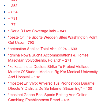
– 353
– 654
– 731
– 77
"️ Serie B Live Coverage Italy – 841
"beste Online Sporte Wedden Sites Washington Point
Out Usbc – 793
"betmotion Análise Total Abril 2024 – 633
"gmina Nowa Sucha Accommodations & Homes
Masovian Voivodeship, Poland" – 271
"kolkata, India: Doctors Strike To Protest Afeitado,
Murder Of Student Medic In Rg Kar Medical University
And Hospital – 132
"mostbet En Vivo: Anverso Tus Pronósticos Durante
Directo Y Disfruta De Su Internet Streaming" – 100
"mostbet Ghana Best Sports Betting And Online
Gambling Establishment Brand – 619