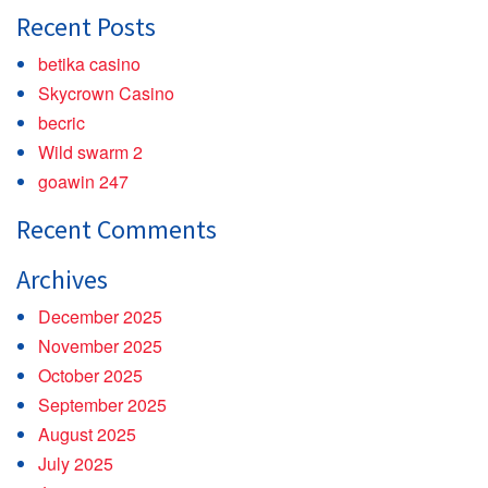
Recent Posts
betika casino
Skycrown Casino
becric
Wild swarm 2
goawin 247
Recent Comments
Archives
December 2025
November 2025
October 2025
September 2025
August 2025
July 2025