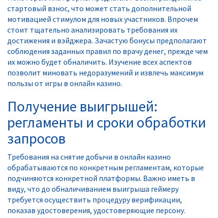
стартовый взнос, что может стать дополнительной
мотивацией стимулом для новых участников. Впрочем
стоит тщательно анализировать требования их
достижения и вэйджера. Зачастую бонусы предполагают
соблюдения заданных правил по врачу денег, прежде чем
их можно будет обналичить. Изучение всех аспектов
позволит миновать недоразумений и извлечь максимум
пользы от игры в онлайн казино.
Получение выигрышей:
регламенты и сроки обработки
запросов
Требования на снятие добычи в онлайн казино
обрабатываются по конкретным регламентам, которые
подчиняются конкретной платформы. Важно иметь в
виду, что до обналичиванием выигрыша геймеру
требуется осуществить процедуру верификации,
показав удостоверения, удостоверяющие персону.