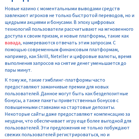
Новые казино с моментальными выводами средств
завлекают игроков не только быстротой переводов, но и
щедрыми акциями и бонусами. В эпоху цифровых
технологий пользователи рассчитывают на мгновенного
доступа к своим призам, и новые платформы, такие как
вавада
, намереваются отвечать этим запросам. С
помощью современным финансовым платформам,
например, как Skrill, Neteller и цифровые валюты, время
выполнения запросов на снятие денег уменьшается до
пары минут.
К тому же, такие гэмблинг-платформы часто
предоставляют заманчивые премии для новых
пользователей. Данное могут быть как бездепозитные
бонусы, а также пакеты приветственных бонусов с
повышенными ставками на стартовые депозиты.
Некоторые сайты даже предоставляют компенсацию за
неудачи, что обеспечивает игру еще более выгодной для
пользователей. Эти предложения не только побуждают
свежих пользователей регистрироваться, но и