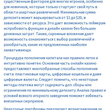
существенным фактором для многих игроков, особенно
для новичков, которые только стартуют свой путь в
области азартных развлечений. Минимальная сумма
депозита может варьироваться от $1 до $20, в
зависимости от ресурса. Это дает возможность геймерам
испробовать функции и дизайн казино без больших
денежных затрат. Также, скромные вложения дают
возможность ознакомиться с выбор развлечений и
разобраться, какие из предложенных наиболее
захватывающи.
Процедура пополнения капитала как правило легок и
интуитивно понятен. Основная часть онлайн казино
предоставляют многообразные способы пополнения
счета: пластиковые карты, цифровые кошельки и даже
цифровые валюты. Следует помнить, что некоторые
методы платежа могут содержать доп. сборы или
ограничения по минимальному депозиту. Анализ правил и
условий всякого игорного заведения поможет избежать
внезапных сюрпризов.
Некоторые платформы предлагают вознаграждения за