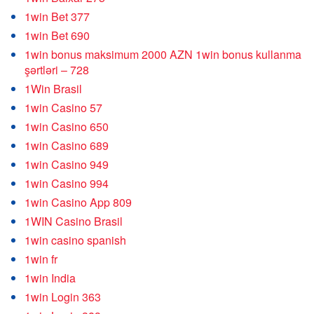
1win Bet 377
1win Bet 690
1win bonus maksimum 2000 AZN 1win bonus kullanma
şərtləri – 728
1Win Brasil
1win Casino 57
1win Casino 650
1win Casino 689
1win Casino 949
1win Casino 994
1win Casino App 809
1WIN Casino Brasil
1win casino spanish
1win fr
1win India
1win Login 363