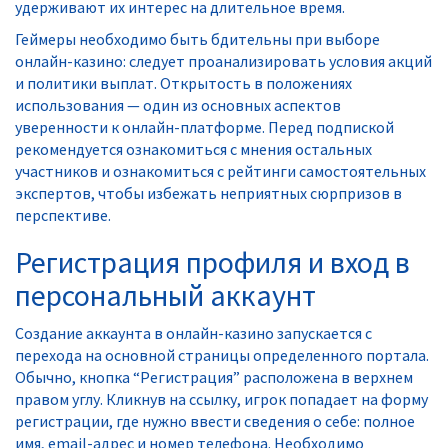
удерживают их интерес на длительное время.
Геймеры необходимо быть бдительны при выборе
онлайн-казино: следует проанализировать условия акций
и политики выплат. Открытость в положениях
использования — один из основных аспектов
уверенности к онлайн-платформе. Перед подпиской
рекомендуется ознакомиться с мнения остальных
участников и ознакомиться с рейтинги самостоятельных
экспертов, чтобы избежать неприятных сюрпризов в
перспективе.
Регистрация профиля и вход в
персональный аккаунт
Создание аккаунта в онлайн-казино запускается с
перехода на основной страницы определенного портала.
Обычно, кнопка “Регистрация” расположена в верхнем
правом углу. Кликнув на ссылку, игрок попадает на форму
регистрации, где нужно ввести сведения о себе: полное
имя, email-адрес и номер телефона. Необходимо