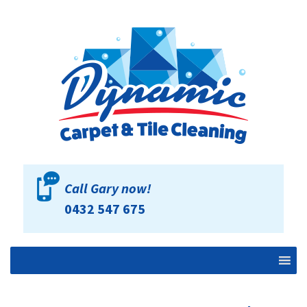
Call Gary now!
0432 547 675