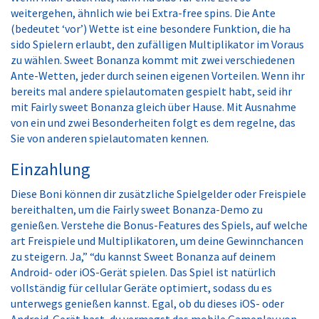
weitergehen, ähnlich wie bei Extra-free spins. Die Ante
(bedeutet ‘vor’) Wette ist eine besondere Funktion, die ha
sido Spielern erlaubt, den zufälligen Multiplikator im Voraus
zu wählen. Sweet Bonanza kommt mit zwei verschiedenen
Ante-Wetten, jeder durch seinen eigenen Vorteilen. Wenn ihr
bereits mal andere spielautomaten gespielt habt, seid ihr
mit Fairly sweet Bonanza gleich über Hause. Mit Ausnahme
von ein und zwei Besonderheiten folgt es dem regelne, das
Sie von anderen spielautomaten kennen.
Einzahlung
Diese Boni können dir zusätzliche Spielgelder oder Freispiele
bereithalten, um die Fairly sweet Bonanza-Demo zu
genießen. Verstehe die Bonus-Features des Spiels, auf welche
art Freispiele und Multiplikatoren, um deine Gewinnchancen
zu steigern. Ja,” “du kannst Sweet Bonanza auf deinem
Android- oder iOS-Gerät spielen. Das Spiel ist natürlich
vollständig für cellular Geräte optimiert, sodass du es
unterwegs genießen kannst. Egal, ob du dieses iOS- oder