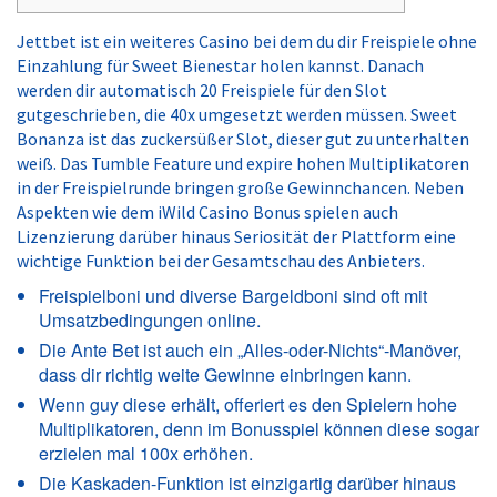
Jettbet ist ein weiteres Casino bei dem du dir Freispiele ohne
Einzahlung für Sweet Bienestar holen kannst. Danach
werden dir automatisch 20 Freispiele für den Slot
gutgeschrieben, die 40x umgesetzt werden müssen. Sweet
Bonanza ist das zuckersüßer Slot, dieser gut zu unterhalten
weiß. Das Tumble Feature und expire hohen Multiplikatoren
in der Freispielrunde bringen große Gewinnchancen. Neben
Aspekten wie dem iWild Casino Bonus spielen auch
Lizenzierung darüber hinaus Seriosität der Plattform eine
wichtige Funktion bei der Gesamtschau des Anbieters.
Freispielboni und diverse Bargeldboni sind oft mit
Umsatzbedingungen online.
Die Ante Bet ist auch ein „Alles-oder-Nichts“-Manöver,
dass dir richtig weite Gewinne einbringen kann.
Wenn guy diese erhält, offeriert es den Spielern hohe
Multiplikatoren, denn im Bonusspiel können diese sogar
erzielen mal 100x erhöhen.
Die Kaskaden-Funktion ist einzigartig darüber hinaus