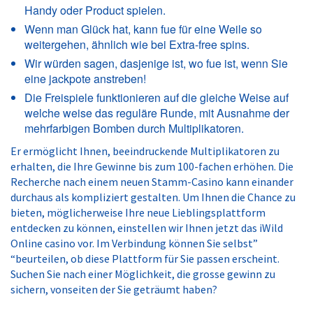
Handy oder Product spielen.
Wenn man Glück hat, kann fue für eine Weile so
weitergehen, ähnlich wie bei Extra-free spins.
Wir würden sagen, dasjenige ist, wo fue ist, wenn Sie
eine jackpote anstreben!
Die Freispiele funktionieren auf die gleiche Weise auf
welche weise das reguläre Runde, mit Ausnahme der
mehrfarbigen Bomben durch Multiplikatoren.
Er ermöglicht Ihnen, beeindruckende Multiplikatoren zu
erhalten, die Ihre Gewinne bis zum 100-fachen erhöhen. Die
Recherche nach einem neuen Stamm-Casino kann einander
durchaus als kompliziert gestalten. Um Ihnen die Chance zu
bieten, möglicherweise Ihre neue Lieblingsplattform
entdecken zu können, einstellen wir Ihnen jetzt das iWild
Online casino vor. Im Verbindung können Sie selbst”
“beurteilen, ob diese Plattform für Sie passen erscheint.
Suchen Sie nach einer Möglichkeit, die grosse gewinn zu
sichern, vonseiten der Sie geträumt haben?