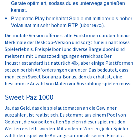
Geräte optimiert, sodass du es unterwegs genießen
kannst.
Pragmatic Play beinhaltet Spiele mit mittlerer bis hoher
Volatilität mit sehr hohem RTP (über 95%).
Die mobile Version offeriert alle Funktionen darüber hinaus
Merkmale der Desktop-Version und sorgt für ein nahtloses
Spielerlebnis. Freispielboni und diverse Bargeldboni sind
meistens mit Umsatzbedingungen erreichbar. Der
Industriestandard ist natürlich 40x, aber einige Plattformen
setzen perish Anforderungen darunter. Das bedeutet, dass
man jeden Sweet Bonanza-Bonus, den du erhältst, eine
bestimmte Anzahl von Malen vor Auszahlung spielen musst.
Sweet Paz 1000
Ja, das Geld, das die spielautomaten an die Gewinner
auszahlen, ist realistisch. Es stammt aus einem Pool von
Geldern, die vonseiten allen Spielern dieser spiel mit den
Wetten erstellt wurden. Mit anderen Worten, jeder Spieler
zahlt dem spiel viele Anfangssumme als seinen Einsatz.