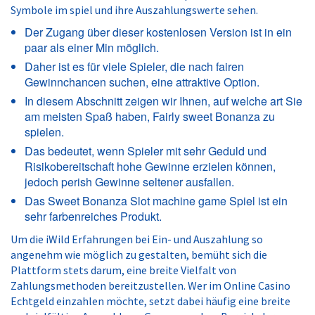
Symbole im spiel und ihre Auszahlungswerte sehen.
Der Zugang über dieser kostenlosen Version ist in ein
paar als einer Min möglich.
Daher ist es für viele Spieler, die nach fairen
Gewinnchancen suchen, eine attraktive Option.
In diesem Abschnitt zeigen wir Ihnen, auf welche art Sie
am meisten Spaß haben, Fairly sweet Bonanza zu
spielen.
Das bedeutet, wenn Spieler mit sehr Geduld und
Risikobereitschaft hohe Gewinne erzielen können,
jedoch perish Gewinne seltener ausfallen.
Das Sweet Bonanza Slot machine game Spiel ist ein
sehr farbenreiches Produkt.
Um die iWild Erfahrungen bei Ein- und Auszahlung so
angenehm wie möglich zu gestalten, bemüht sich die
Plattform stets darum, eine breite Vielfalt von
Zahlungsmethoden bereitzustellen. Wer im Online Casino
Echtgeld einzahlen möchte, setzt dabei häufig eine breite