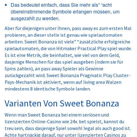
Das bedeutet einfach, dass Sie mehr als” “acht
übereinstimmende Symbole erlangen müssen, um
ausgezahlt zu werden.
Aber für diejenigen unter Ihnen, pass away es zum ersten Mal
probieren, an dieser stelle ist genau wie spielautomaten
arbeiten. Sweet Bonanza ist viele” “zusätzliche erfolgreiche
spielautomaten, die von Hitmaker Practical Play spiel wurde.
Es ist eine Metrik, die beinhaltet, wie viel von dem Geld,
dasjenige Menschen für das spiel ausgeben (indem sie für
Spins zahlen), an pass away Spieler als Gewinne
zurückgezahlt wird. Sweet Bonanza Pragmatic Play Cluster-
Pays-Mechanik ist aktiviert, wenn auf living area Walzen
mindestens 8 identische Symbole landen.
Varianten Von Sweet Bonanza
Wenn man Sweet Bonanza bei einem seriösen und
lizenzierten Online-Casino wie 24x. bet spielst, kannst du
treu sein, dass dasjenige Spiel sowohl legal als auch good ist.
Achte hartnäckig darauf, nur unter lizenzierten Casinos zu