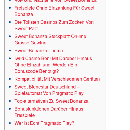
Freispiele Ohne Einzahlung Für Sweet
Bonanza
Die Tollsten Casinos Zum Zocken Von
Sweet Paz:
Sweet Bonanza Steckplatz On-line
Grosse Gewinn
Sweet Bonanza Thema
Iwild Casino Boni Mit Darüber Hinaus
Ohne Einzahlung: Werden Ein
Bonuscode Benötigt?
Kompatibilität Mit Verschiedenen Geräten
Sweet Bienestar Deutschland –
Spielautomat Von Pragmatic Play
Top-alternativen Zu Sweet Bonanza
Bonusfunktionen Darüber Hinaus
Freispiele
Wer Ist Echt Pragmatic Play?