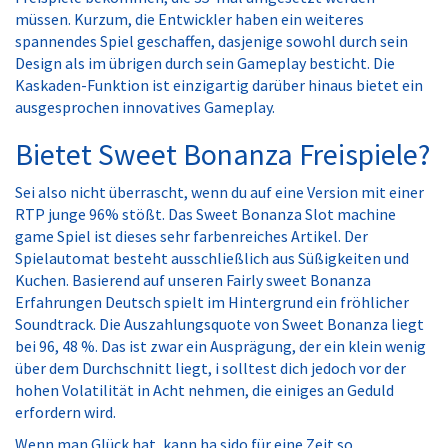
müssen. Kurzum, die Entwickler haben ein weiteres
spannendes Spiel geschaffen, dasjenige sowohl durch sein
Design als im übrigen durch sein Gameplay besticht. Die
Kaskaden-Funktion ist einzigartig darüber hinaus bietet ein
ausgesprochen innovatives Gameplay.
Bietet Sweet Bonanza Freispiele?
Sei also nicht überrascht, wenn du auf eine Version mit einer
RTP junge 96% stößt. Das Sweet Bonanza Slot machine
game Spiel ist dieses sehr farbenreiches Artikel. Der
Spielautomat besteht ausschließlich aus Süßigkeiten und
Kuchen. Basierend auf unseren Fairly sweet Bonanza
Erfahrungen Deutsch spielt im Hintergrund ein fröhlicher
Soundtrack. Die Auszahlungsquote von Sweet Bonanza liegt
bei 96, 48 %. Das ist zwar ein Ausprägung, der ein klein wenig
über dem Durchschnitt liegt, i solltest dich jedoch vor der
hohen Volatilität in Acht nehmen, die einiges an Geduld
erfordern wird.
Wenn man Glück hat, kann ha sido für eine Zeit so