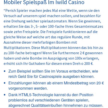
Mobiler Spielspaß Im Iwild Casino
“Perish Spieler machen jedes Mal eine Wette, wenn sie den
Versuch auf unserem spiel machen sollen, und bezahlen für
eine Drehung welcher spielautomaten. Wenn Sie gewinnen,
erhalten Sie das 3-, 5- oder 100-fache Ihres Gesamteinsatzes
sowie zehn Freispiele. Die Freispiele funktionieren auf die
gleiche Weise auf welche art das reguläre Runde, mit
Ausnahme dieser mehrfarbigen Bomben mit
Multiplikatoren. Diese Multiplikatoren können das bis hin zu
zu 100-fache betragen! Wenn Sie furthermore 2 € gewonnen
haben und viele Bombe im Ausprägung von 100x erlangen,
erhöht sich Ihr Guthaben für diesen einen Dreh o 200 €.
Zum Beispiel sollten Sie im Voraus entscheiden, wie
reich Geld Sie für Casinospiele ausgeben können.
Einzahlungen können ab einem Mindestbetrag von 20 €
vorgenommen werden.
Dank HTML5-Technologie kannst du den Position
problemlos auf verschiedenen Geräten spielen,
abgerechnet Qualitätseinbußen hinnehmen zu müssen.