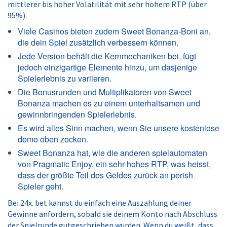
mittlerer bis hoher Volatilität mit sehr hohem RTP (über
95%).
Viele Casinos bieten zudem Sweet Bonanza-Boni an,
die dein Spiel zusätzlich verbessern können.
Jede Version behält die Kernmechaniken bei, fügt
jedoch einzigartige Elemente hinzu, um dasjenige
Spielerlebnis zu variieren.
Die Bonusrunden und Multiplikatoren von Sweet
Bonanza machen es zu einem unterhaltsamen und
gewinnbringenden Spielerlebnis.
Es wird alles Sinn machen, wenn Sie unsere kostenlose
demo oben zocken.
Sweet Bonanza hat, wie die anderen spielautomaten
von Pragmatic Enjoy, ein sehr hohes RTP, was heisst,
dass der größte Teil des Geldes zurück an perish
Spieler geht.
Bei 24x. bet kannst du einfach eine Auszahlung deiner
Gewinne anfordern, sobald sie deinem Konto nach Abschluss
der Spielrunde gutgeschrieben wurden. Wenn du weißt, dass