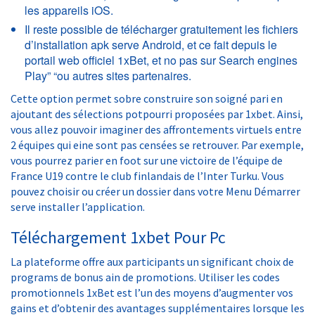
les appareils iOS.
Il reste possible de télécharger gratuitement les fichiers
d’installation apk serve Android, et ce fait depuis le
portail web officiel 1xBet, et no pas sur Search engines
Play” “ou autres sites partenaires.
Cette option permet sobre construire son soigné pari en
ajoutant des sélections potpourri proposées par 1xbet. Ainsi,
vous allez pouvoir imaginer des affrontements virtuels entre
2 équipes qui eine sont pas censées se retrouver. Par exemple,
vous pourrez parier en foot sur une victoire de l’équipe de
France U19 contre le club finlandais de l’Inter Turku. Vous
pouvez choisir ou créer un dossier dans votre Menu Démarrer
serve installer l’application.
Téléchargement 1xbet Pour Pc
La plateforme offre aux participants un significant choix de
programs de bonus ain de promotions. Utiliser les codes
promotionnels 1xBet est l’un des moyens d’augmenter vos
gains et d’obtenir des avantages supplémentaires lorsque les