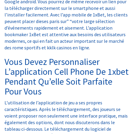
Google android. Vous pourrez de même recevoir un lien pour
la télécharger directement sur le smartphone et aussi
l’installer facilement. Avec l’app mobile de 1xBet, les clients
peuvent placer dieses paris sur” “votre large sélection
d’événements rapidement et aisement. L’application
bookmaker 1xBet est attentive aux besoins des utilisateurs
modernes, ce qui en fait un acteur important sur le marché
des rome sportifs et kklk casinos en ligne.
Vous Devez Personnaliser
L’application Cell Phone De 1xbet
Pendant Qu’elle Soit Parfaite
Pour Vous
L’utilisation de l’application de jeu a ses propres
caractéristiques. Après le téléchargement, des joueurs se
voient proposer non seulement une interface pratique, mais
également des options, dont nous discuterons dans le
tableau ci-dessous. Le téléchargement du logiciel de