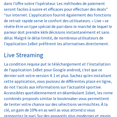
dans l’offre sobre l’opérateur. Les méthodes de paiement
seront faciles à suivre et efficaces pour effectuer des deals”
“sur internet. L’application fournit également des fonctions
de retrait rapide serve le confort des utilisateurs. « Live » se
révèle être un type spécial de pari dans le marché de lequel le
parieur doit prendre kklk décisions instantanément et sans
délai. Malgré le délai limité, de nombreux utilisateurs de
l’application 1xBet préfèrent les alternatives directement.
Live Streaming
La condition requise put le téléchargement et l’installation
de l’application 1xBet pour Google android, c’est que ce
dernier soit votre version 4. 1 et plus. Sachez qu’en installant
cette application, vous jouissez de différentes place en ligne,
do not l’accès aux informations sur l’actualité sportive.
Accessibles quotidiennement en déambulant 1xbet, les rome
combinés proposés similar le bookmaker vous permettent
de tenter votre chance sur des sélections vermischtes. À la
clé, un gain de 10% en as well as vous attend si vous
remportez le pari. Sur des appareils plus modernes et munis