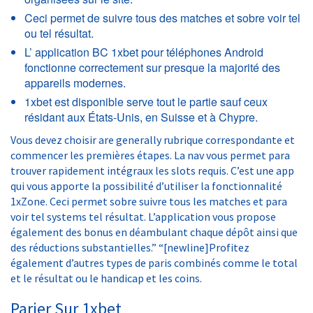
Ceci permet de suivre tous des matches et sobre voir tel
ou tel résultat.
L’ application BC 1xbet pour téléphones Android
fonctionne correctement sur presque la majorité des
appareils modernes.
1xbet est disponible serve tout le partie sauf ceux
résidant aux États-Unis, en Suisse et à Chypre.
Vous devez choisir are generally rubrique correspondante et
commencer les premières étapes. La nav vous permet para
trouver rapidement intégraux les slots requis. C’est une app
qui vous apporte la possibilité d’utiliser la fonctionnalité
1xZone. Ceci permet sobre suivre tous les matches et para
voir tel systems tel résultat. L’application vous propose
également des bonus en déambulant chaque dépôt ainsi que
des réductions substantielles.” “[newline]Profitez
également d’autres types de paris combinés comme le total
et le résultat ou le handicap et les coins.
Parier Sur 1xbet