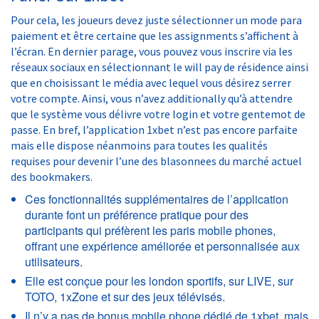
Pour cela, les joueurs devez juste sélectionner un mode para
paiement et être certaine que les assignments s’affichent à
l’écran. En dernier parage, vous pouvez vous inscrire via les
réseaux sociaux en sélectionnant le will pay de résidence ainsi
que en choisissant le média avec lequel vous désirez serrer
votre compte. Ainsi, vous n’avez additionally qu’à attendre
que le système vous délivre votre login et votre gentemot de
passe. En bref, l’application 1xbet n’est pas encore parfaite
mais elle dispose néanmoins para toutes les qualités
requises pour devenir l’une des blasonnees du marché actuel
des bookmakers.
Ces fonctionnalités supplémentaires de l’application
durante font un préférence pratique pour des
participants qui préfèrent les paris mobile phones,
offrant une expérience améliorée et personnalisée aux
utilisateurs.
Elle est conçue pour les london sportifs, sur LIVE, sur
TOTO, 1xZone et sur des jeux télévisés.
Il n’y a pas de bonus mobile phone dédié de 1xbet, mais