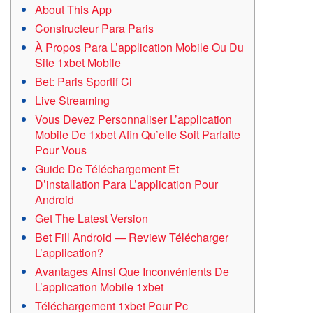
About This App
Constructeur Para Paris
À Propos Para L’application Mobile Ou Du
Site 1xbet Mobile
Bet: Paris Sportif Ci
Live Streaming
Vous Devez Personnaliser L’application
Mobile De 1xbet Afin Qu’elle Soit Parfaite
Pour Vous
Guide De Téléchargement Et
D’installation Para L’application Pour
Android
Get The Latest Version
Bet Fill Android — Review Télécharger
L’application?
Avantages Ainsi Que Inconvénients De
L’application Mobile 1xbet
Téléchargement 1xbet Pour Pc