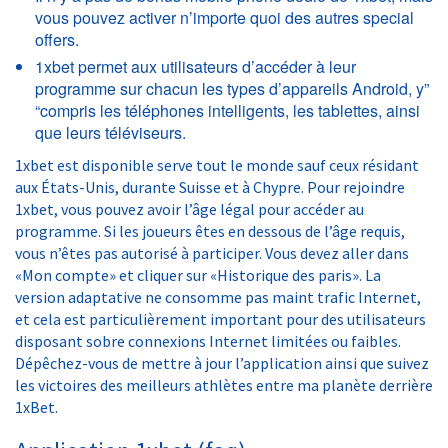
vous pouvez activer n’importe quoi des autres special
offers.
1xbet permet aux utilisateurs d’accéder à leur
programme sur chacun les types d’appareils Android, y”
“compris les téléphones intelligents, les tablettes, ainsi
que leurs téléviseurs.
1xbet est disponible serve tout le monde sauf ceux résidant
aux États-Unis, durante Suisse et à Chypre. Pour rejoindre
1xbet, vous pouvez avoir l’âge légal pour accéder au
programme. Si les joueurs êtes en dessous de l’âge requis,
vous n’êtes pas autorisé à participer. Vous devez aller dans
«Mon compte» et cliquer sur «Historique des paris». La
version adaptative ne consomme pas maint trafic Internet,
et cela est particulièrement important pour des utilisateurs
disposant sobre connexions Internet limitées ou faibles.
Dépêchez-vous de mettre à jour l’application ainsi que suivez
les victoires des meilleurs athlètes entre ma planète derrière
1xBet.