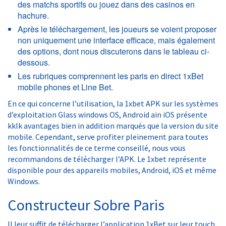
des matchs sportifs ou jouez dans des casinos en
hachure.
Après le téléchargement, les joueurs se voient proposer
non uniquement une interface efficace, mais également
des options, dont nous discuterons dans le tableau ci-
dessous.
Les rubriques comprennent les paris en direct 1xBet
mobile phones et Line Bet.
En ce qui concerne l’utilisation, la 1xbet APK sur les systèmes
d’exploitation Glass windows OS, Android ain iOS présente
kklk avantages bien in addition marqués que la version du site
mobile. Cependant, serve profiter pleinement para toutes
les fonctionnalités de ce terme conseillé, nous vous
recommandons de télécharger l’APK. Le 1xbet représente
disponible pour des appareils mobiles, Android, iOS et même
Windows.
Constructeur Sobre Paris
Il leur suffit de télécharger l’application 1xBet sur leur touch