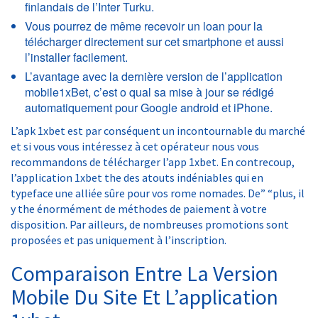
finlandais de l’Inter Turku.
Vous pourrez de même recevoir un loan pour la
télécharger directement sur cet smartphone et aussi
l’installer facilement.
L’avantage avec la dernière version de l’application
mobile1xBet, c’est o qual sa mise à jour se rédigé
automatiquement pour Google android et iPhone.
L’apk 1xbet est par conséquent un incontournable du marché
et si vous vous intéressez à cet opérateur nous vous
recommandons de télécharger l’app 1xbet. En contrecoup,
l’application 1xbet the des atouts indéniables qui en
typeface une alliée sûre pour vos rome nomades. De” “plus, il
y the énormément de méthodes de paiement à votre
disposition. Par ailleurs, de nombreuses promotions sont
proposées et pas uniquement à l’inscription.
Comparaison Entre La Version
Mobile Du Site Et L’application