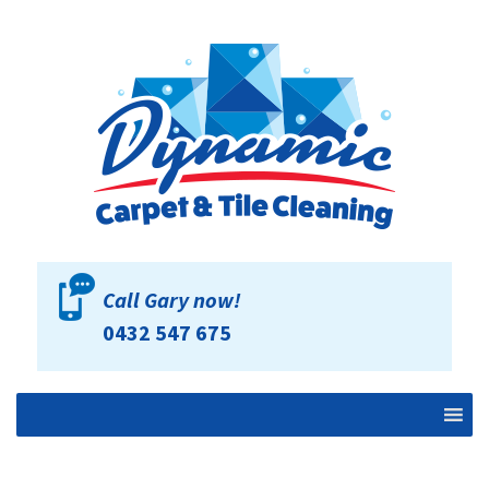
Call Gary now!
0432 547 675