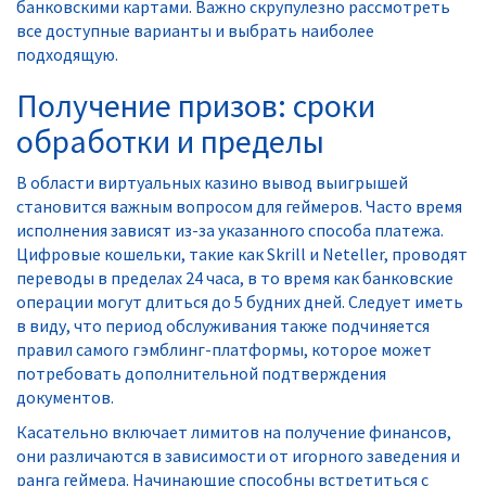
банковскими картами. Важно скрупулезно рассмотреть
все доступные варианты и выбрать наиболее
подходящую.
Получение призов: сроки
обработки и пределы
В области виртуальных казино вывод выигрышей
становится важным вопросом для геймеров. Часто время
исполнения зависят из-за указанного способа платежа.
Цифровые кошельки, такие как Skrill и Neteller, проводят
переводы в пределах 24 часа, в то время как банковские
операции могут длиться до 5 будних дней. Следует иметь
в виду, что период обслуживания также подчиняется
правил самого гэмблинг-платформы, которое может
потребовать дополнительной подтверждения
документов.
Касательно включает лимитов на получение финансов,
они различаются в зависимости от игорного заведения и
ранга геймера. Начинающие способны встретиться с