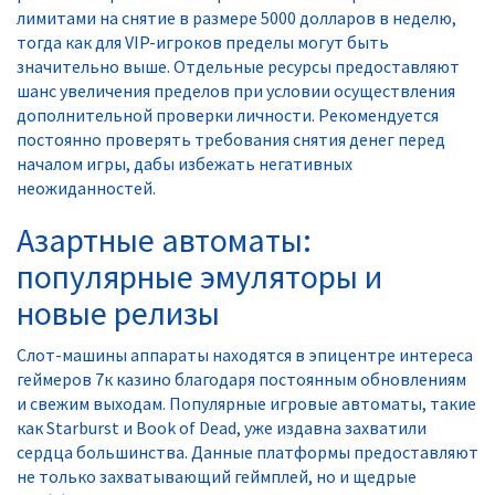
лимитами на снятие в размере 5000 долларов в неделю,
тогда как для VIP-игроков пределы могут быть
значительно выше. Отдельные ресурсы предоставляют
шанс увеличения пределов при условии осуществления
дополнительной проверки личности. Рекомендуется
постоянно проверять требования снятия денег перед
началом игры, дабы избежать негативных
неожиданностей.
Азартные автоматы:
популярные эмуляторы и
новые релизы
Слот-машины аппараты находятся в эпицентре интереса
геймеров 7к казино благодаря постоянным обновлениям
и свежим выходам. Популярные игровые автоматы, такие
как Starburst и Book of Dead, уже издавна захватили
сердца большинства. Данные платформы предоставляют
не только захватывающий геймплей, но и щедрые