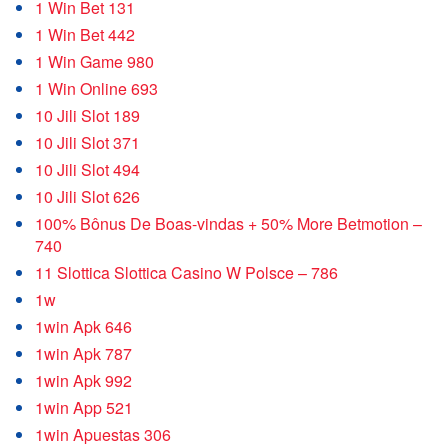
1 Win Bet 131
1 Win Bet 442
1 Win Game 980
1 Win Online 693
10 Jili Slot 189
10 Jili Slot 371
10 Jili Slot 494
10 Jili Slot 626
100% Bônus De Boas-vindas + 50% More Betmotion –
740
11 Slottica Slottica Casino W Polsce – 786
1w
1win Apk 646
1win Apk 787
1win Apk 992
1win App 521
1win Apuestas 306