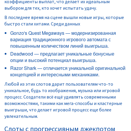
коэффициенты выплат, что делает их идеальным
выбором для тех, кто хочет испытать удачу.
В последнее время на сцене вышли новые игры, которые
быстро стали хитами. Среди данных
Gonzo's Quest Megaways — модернизированная
вариация традиционного игрового автомата с
повышенным количеством линий выигрыша.
Deadwood — предлагает уникальные бонусные
опции и высокий потенциал выигрыша.
Razor Shark — отличается уникальной оригинальной
концепцией и интересными механиками.
Любой из этих слотов дарит пользователям что-то
уникальное, будь то изображения, музыка или игровой
процесс. Создатели всё ещё удивлять современными
возможностями, такими как мега-способы и кластерные
выигрыши, что делает игровой процесс еще более
увлекательным.
Слоты с прогрессивным джекпотом