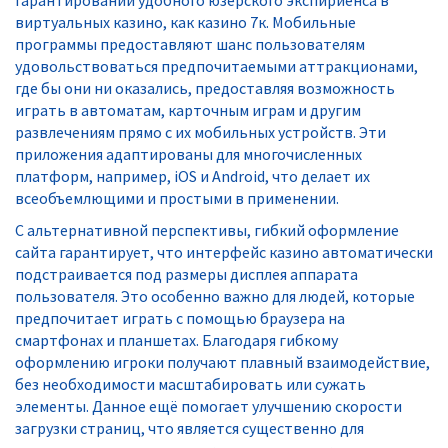
гарантировании удобного юзерского экспириенса в
виртуальных казино, как казино 7к. Мобильные
программы предоставляют шанс пользователям
удовольствоваться предпочитаемыми аттракционами,
где бы они ни оказались, предоставляя возможность
играть в автоматам, карточным играм и другим
развлечениям прямо с их мобильных устройств. Эти
приложения адаптированы для многочисленных
платформ, например, iOS и Android, что делает их
всеобъемлющими и простыми в применении.
С альтернативной перспективы, гибкий оформление
сайта гарантирует, что интерфейс казино автоматически
подстраивается под размеры дисплея аппарата
пользователя. Это особенно важно для людей, которые
предпочитает играть с помощью браузера на
смартфонах и планшетах. Благодаря гибкому
оформлению игроки получают плавный взаимодействие,
без необходимости масштабировать или сужать
элементы. Данное ещё помогает улучшению скорости
загрузки страниц, что является существенно для