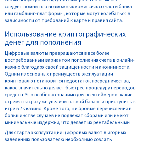
следует помнить о возможных комиссиях со части банка
или гэмблинг-платформы, которые могут колебаться в
зависимости от требований к карте и правил сайта.
Использование криптографических
денег для пополнения
Цифровые валюты превращаются в все более
востребованным вариантом пополнения счета в онлайн-
казино благодаря своей защищенности и анонимности.
Одним из основных преимуществ эксплуатации
криптовалют становится недостаток посредничества,
какое значительно делает быстрее процедуру переводов
средств. Это особенно значимо для всех геймеров, какие
стремятся сразу же увеличить свой баланс и приступить к
игре в 7к казино. Кроме того, цифровые перечисления в
большинстве случаев не подлежат сборами или имеют
минимальные издержки, что делает их рентабельными.
Для старта эксплуатации цифровых валют в игорных
заведениях пользователю необходимо создать