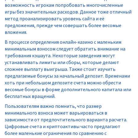
возможность игрокам попробовать многочисленные
игры без значительных расходов. Данное тоже отличный
метод проанализировать уровень сайта и её
предложения, прежде чем совершать более весомые
вложения.
В процессе определения онлайн-казино с маленьким
минимальным взносом следует обратить внимание на
требования кэшаута. Некоторые заведения могут
устанавливать лимиты или сборы, которые делают
сложнее выплату выигрыша. Также стоит изучить
предлагаемые бонусы за начальный депозит. Временами
хоть при небольшом депозите счета можно обрести
весомые бонусы в форме дополнительного капитала или
бесплатных вращений.
Пользователям важно помнить, что размер
минимального взноса может варьироваться в
зависимости от предпочтительного варианта расчета.
Цифровые счета и криптоактивы часто предлагают
более маленькие ограничения по сравнению с