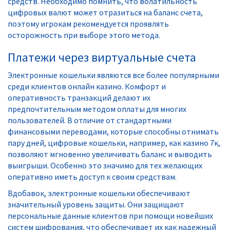
средств. Необходимо помнить, что волатильность
цифровых валют может отразиться на баланс счета,
поэтому игрокам рекомендуется проявлять
осторожность при выборе этого метода.
Платежи через виртуальные счета
Электронные кошельки являются все более популярными
среди клиентов онлайн казино. Комфорт и
оперативность транзакций делают их
предпочтительным методом оплаты для многих
пользователей. В отличие от стандартными
финансовыми переводами, которые способны отнимать
пару дней, цифровые кошельки, например, как казино 7к,
позволяют мгновенно увеличивать баланс и выводить
выигрыши. Особенно это значимо для тех желающих
оперативно иметь доступ к своим средствам.
Вдобавок, электронные кошельки обеспечивают
значительный уровень защиты. Они защищают
персональные данные клиентов при помощи новейших
систем шифрования, что обеспечивает их как надежный