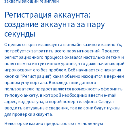
захватывающий геймплей.
Регистрация аккаунта:
создание аккаунта за пару
секунды
С целью открытия аккаунта в онлайн казино и казино 7к,
потребуется затратить всего пару мгновений. Процесс
регистрационного процесса оказался настолько легким и
понятным на интуитивном уровне, что даже начинающий
игрок освоит его без проблем. Всё начинается с нажатия
кнопки "Регистрация", какая обычно находится в верхнем
правом углу портала. Впоследствии данного
пользователю предоставляется возможность оформить
типовую анкету, в которой необходимо ввести e-mail
адрес, код доступа, и порой номер телефона. Следует
вводить актуальные сведения, так как они будут нужны
для проверки аккаунта.
Некоторые казино предоставляют мгновенную