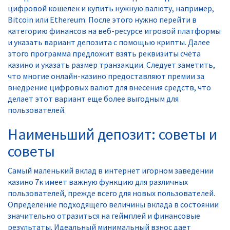
цифровой кошелек и купить нужную валюту, например,
Bitcoin или Ethereum. После этого нужно перейти в
категорию финансов на веб-ресурсе игровой платформы
и указать вариант депозита с помощью крипты. Далее
этого программа предложит взять реквизиты счёта
казино и указать размер транзакции. Следует заметить,
что многие онлайн-казино предоставляют премии за
внедрение цифровых валют для внесения средств, что
делает этот вариант еще более выгодным для
пользователей.
Наименьший депозит: советы и
советы
Самый маленький вклад в интернет игорном заведении
казино 7к имеет важную функцию для различных
пользователей, прежде всего для новых пользователей.
Определение подходящего величины вклада в состоянии
значительно отразиться на геймплей и финансовые
результаты. Идеальный минимальный взнос дает