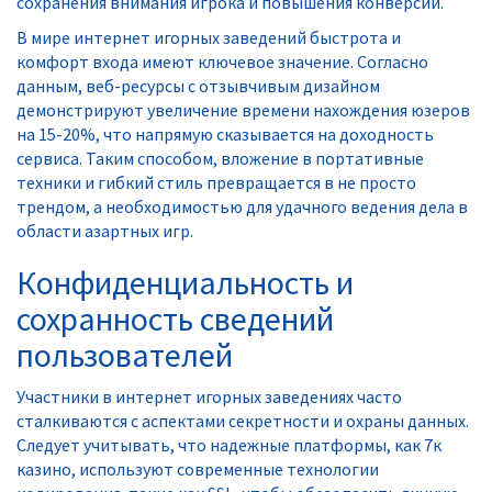
сохранения внимания игрока и повышения конверсии.
В мире интернет игорных заведений быстрота и
комфорт входа имеют ключевое значение. Согласно
данным, веб-ресурсы с отзывчивым дизайном
демонстрируют увеличение времени нахождения юзеров
на 15-20%, что напрямую сказывается на доходность
сервиса. Таким способом, вложение в портативные
техники и гибкий стиль превращается в не просто
трендом, а необходимостью для удачного ведения дела в
области азартных игр.
Конфиденциальность и
сохранность сведений
пользователей
Участники в интернет игорных заведениях часто
сталкиваются с аспектами секретности и охраны данных.
Следует учитывать, что надежные платформы, как 7к
казино, используют современные технологии