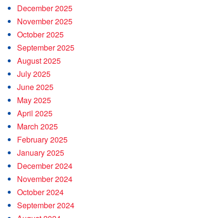
December 2025
November 2025
October 2025
September 2025
August 2025
July 2025
June 2025
May 2025
April 2025
March 2025
February 2025
January 2025
December 2024
November 2024
October 2024
September 2024