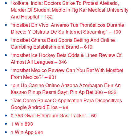
"kolkata, India: Doctors Strike To Protest Afeitado,
Murder Of Student Medic In Rg Kar Medical University
And Hospital – 132
"mostbet En Vivo: Anverso Tus Pronósticos Durante
Directo Y Disfruta De Su Internet Streaming" – 100
"mostbet Ghana Best Sports Betting And Online
Gambling Establishment Brand – 619
"mostbet Ice Hockey Bets Odds & Lines Review Of
Almost All Leagues – 346
"mostbet Mexico Review Can You Bet With Mostbet
From Mexico?" – 831
"pin Up Casino Online Arizona Azerbaijan Пин Ап
Казино Pinup Rəsmi Saytı Pin Ap Bet 306 – 832
"Tais Como Baixar O Application Para Dispositivos
Google Android E Ios – 98
0 753 Gwei Ethereum Gas Tracker – 50
1 Win 893
1 Win App 584