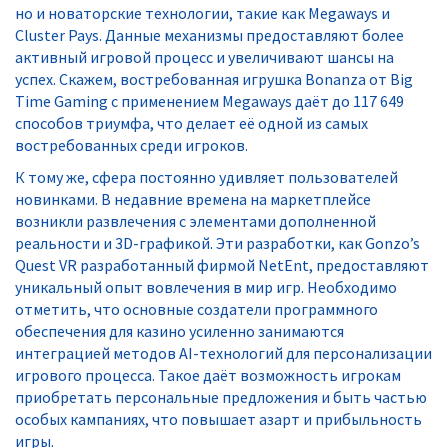
но и новаторские технологии, такие как Megaways и
Cluster Pays. Данные механизмы предоставляют более
активный игровой процесс и увеличивают шансы на
успех. Скажем, востребованная игрушка Bonanza от Big
Time Gaming с применением Megaways даёт до 117 649
способов триумфа, что делает её одной из самых
востребованных среди игроков.
К тому же, сфера постоянно удивляет пользователей
новинками. В недавние времена на маркетплейсе
возникли развлечения с элементами дополненной
реальности и 3D-графикой. Эти разработки, как Gonzo’s
Quest VR разработанный фирмой NetEnt, предоставляют
уникальный опыт вовлечения в мир игр. Необходимо
отметить, что основные создатели программного
обеспечения для казино усиленно занимаются
интеграцией методов AI-технологий для персонализации
игрового процесса. Такое даёт возможность игрокам
приобретать персональные предложения и быть частью
особых кампаниях, что повышает азарт и прибыльность
игры.