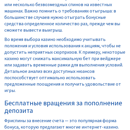
или несколько безвозмездных спинов на известных
машинах. Важно помнить о требованиях отыгрыша: в
большинстве случаев нужно отыграть бонусные
средства определенное количество раз, прежде чем вы
сможете вывести выигрыш.
Во время выбора казино необходимо учитывать
положения и условия использования к акциям, чтобы не
допустить неприятных сюрпризов. К примеру, некоторые
казино могут снижать максимальную бет при вейджере
или задавать временные рамки для выполнения условий.
Детальное анализ всех доступных нюансов
поспособствует оптимально использовать
предложенные поощрения и получить удовольствие от
игры.
Бесплатные вращения за пополнение
депозита
Фриспины за внесение счета — это популярная форма
бонуса, которую предлагают многие интернет-казино.