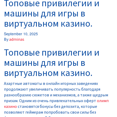
Топовые привилегии и
машины для игры в
виртуальном казино.
September 10, 2025
By
adminas
Топовые привилегии и
машины для игры в
виртуальном казино.
Азартные автоматы в онлайн игорных заведениях
продолжают увеличивать популярность благодаря
разнообразию сюжетов и механизмов, а также щедрым
призам. Одним из очень привлекательных оферт
олимп
казино
становятся бонусы без депозита, которые
позволяют геймерам попробовать свои силы без