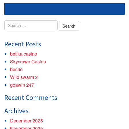
Search
for:
Recent Posts
betika casino
Skycrown Casino
becric
Wild swarm 2
goawin 247
Recent Comments
Archives
December 2025
November 2025