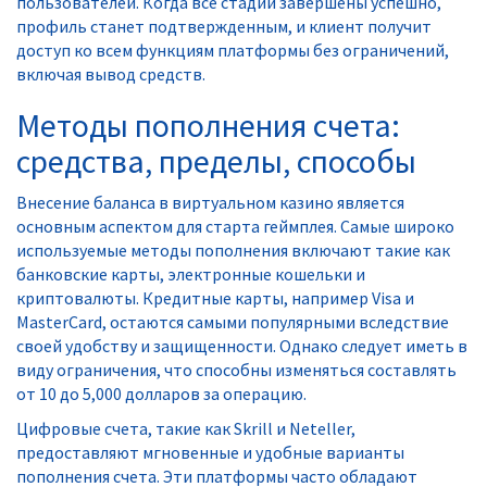
пользователей. Когда все стадии завершены успешно,
профиль станет подтвержденным, и клиент получит
доступ ко всем функциям платформы без ограничений,
включая вывод средств.
Методы пополнения счета:
средства, пределы, способы
Внесение баланса в виртуальном казино является
основным аспектом для старта геймплея. Самые широко
используемые методы пополнения включают такие как
банковские карты, электронные кошельки и
криптовалюты. Кредитные карты, например Visa и
MasterCard, остаются самыми популярными вследствие
своей удобству и защищенности. Однако следует иметь в
виду ограничения, что способны изменяться составлять
от 10 до 5,000 долларов за операцию.
Цифровые счета, такие как Skrill и Neteller,
предоставляют мгновенные и удобные варианты
пополнения счета. Эти платформы часто обладают