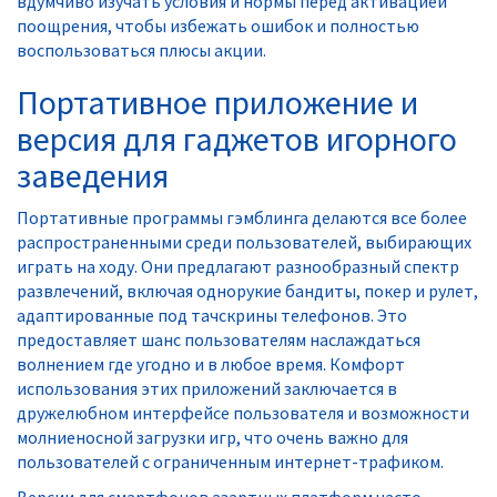
вдумчиво изучать условия и нормы перед активацией
поощрения, чтобы избежать ошибок и полностью
воспользоваться плюсы акции.
Портативное приложение и
версия для гаджетов игорного
заведения
Портативные программы гэмблинга делаются все более
распространенными среди пользователей, выбирающих
играть на ходу. Они предлагают разнообразный спектр
развлечений, включая однорукие бандиты, покер и рулет,
адаптированные под тачскрины телефонов. Это
предоставляет шанс пользователям наслаждаться
волнением где угодно и в любое время. Комфорт
использования этих приложений заключается в
дружелюбном интерфейсе пользователя и возможности
молниеносной загрузки игр, что очень важно для
пользователей с ограниченным интернет-трафиком.