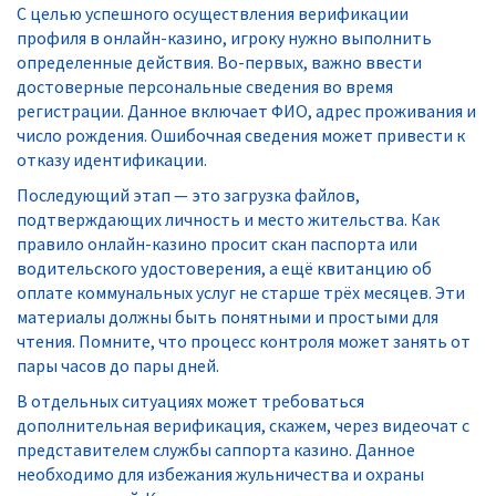
С целью успешного осуществления верификации
профиля в онлайн-казино, игроку нужно выполнить
определенные действия. Во-первых, важно ввести
достоверные персональные сведения во время
регистрации. Данное включает ФИО, адрес проживания и
число рождения. Ошибочная сведения может привести к
отказу идентификации.
Последующий этап — это загрузка файлов,
подтверждающих личность и место жительства. Как
правило онлайн-казино просит скан паспорта или
водительского удостоверения, а ещё квитанцию об
оплате коммунальных услуг не старше трёх месяцев. Эти
материалы должны быть понятными и простыми для
чтения. Помните, что процесс контроля может занять от
пары часов до пары дней.
В отдельных ситуациях может требоваться
дополнительная верификация, скажем, через видеочат с
представителем службы саппорта казино. Данное
необходимо для избежания жульничества и охраны