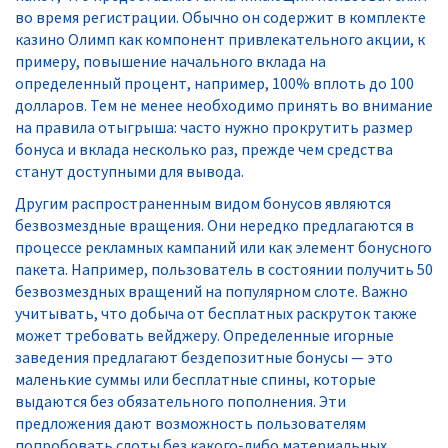
во время регистрации. Обычно он содержит в комплекте
казино Олимп как компонент привлекательного акции, к
примеру, повышение начального вклада на
определенный процент, например, 100% вплоть до 100
долларов. Тем не менее необходимо принять во внимание
на правила отыгрыша: часто нужно прокрутить размер
бонуса и вклада несколько раз, прежде чем средства
станут доступными для вывода.
Другим распространенным видом бонусов являются
безвозмездные вращения. Они нередко предлагаются в
процессе рекламных кампаний или как элемент бонусного
пакета. Например, пользователь в состоянии получить 50
безвозмездных вращений на популярном слоте. Важно
учитывать, что добыча от бесплатных раскруток также
может требовать вейджеру. Определенные игорные
заведения предлагают бездепозитные бонусы — это
маленькие суммы или бесплатные спины, которые
выдаются без обязательного пополнения. Эти
предложения дают возможность пользователям
попробовать слоты без какого-либо материальных