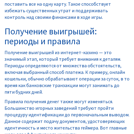
поставить все на одну карту. Такое способствует
избежать существенных утрат и поддерживать
контроль над своими финансами в ходе игры.
Получение выигрышей:
периоды и правила
Получение выигрышей из интернет-казино — это
значимый этап, который требует внимания к деталям.
Периоды определяются от множества обстоятельств,
включая выбранный способ платежа. К примеру, онлайн
кошельки, обычно обрабатывают операции за суток, в то
время как банковские транзакции могут занимать до
пяти будних дней.
Правила получения денег также могут изменяться.
Большинство игорных заведений требуют пройти
процедуру идентификации до первоначальным выводом.
Данное содержит подачу документов, удостоверяющих
идентичность и место жительства геймера. Вот главные