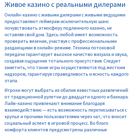
Живое казино с реальными дилерами
Онлайн-казино с живыми дилерами с живыми ведущими
предоставляют геймерам исключительную шанс
почувствовать атмосферу подлинного казино, не
оставляя свой дом. Здесь любой имеет возможность
проверить везение, участвуя с профессиональными
раздающими в онлайн-режиме. Техника потоковой
передачи гарантирует высокое качество визуала и звука,
создавая ощущение тотального присутствия. Следует
заметить, что такие игры осуществляются под жестким
надзором, гарантируя справедливость и ясность каждого
этапа.
Игроки могут выбрать из обилия известных развлечений:
от традиционной рулетки до двадцати одного и баккара.
Лайв-казино привлекают внимание благодаря
взаимодействию — есть возможность переписываться с
крупье и прочими пользователями через чат, что вносит
социальный аспект в игровой процесс. Во благо
комфорта клиентов предусмотрены различные