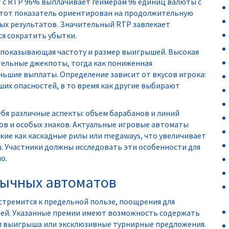
т с RTP 96% выплачивает геймерам 96 единиц валюты с
этот показатель ориентирован на продолжительную
ых результатов. Значительный RTP завлекает
я сократить убытки.
 показывающая частоту и размер выигрышей. Высокая
тельные джекпоты, тогда как пониженная
ньшие выплаты. Определение зависит от вкусов игрока:
ших опасностей, в то время как другие выбирают
бя различные аспекты: объем барабанов и линий
в и особых знаков. Актуальные игровые автоматы
кие как каскадные рилы или megaways, что увеличивает
. Участники должны исследовать эти особенности для
о.
бычных автоматов
 стремится к предельной пользе, поощрения для
чей. Указанные премии имеют возможность содержать
и выигрыша или эксклюзивные турнирные предложения.