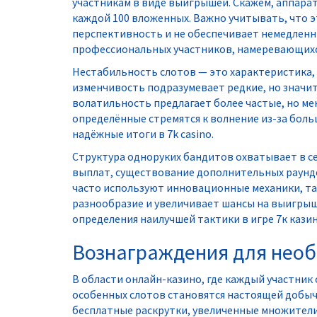
участникам в виде выигрышей. Скажем, аппара
каждой 100 вложенных. Важно учитывать, что 
перспективность и не обеспечивает немедленн
профессиональных участников, намеревающихс
Нестабильность слотов — это характеристика,
изменчивость подразумевает редкие, но значи
волатильность предлагает более частые, но ме
определённые стремятся к волнение из-за боль
надёжные итоги в 7k casino.
Структура одноруких бандитов охватывает в се
выплат, существование дополнительных раундо
часто используют инновационные механики, та
разнообразие и увеличивает шансы на выигрыш
определения наилучшей тактики в игре 7к казин
Вознаграждения для нео
В области онлайн-казино, где каждый участник
особенных слотов становятся настоящей добы
бесплатные раскрутки, увеличенные множител