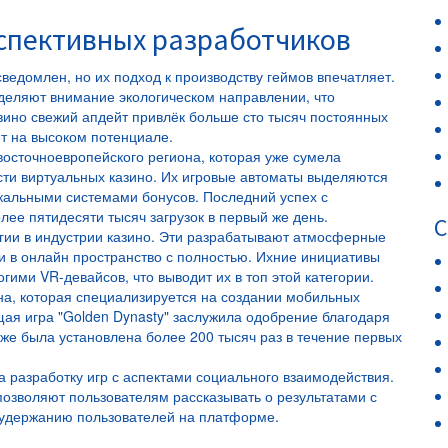
рспективных разработчиков
ведомлен, но их подход к производству геймов впечатляет.
деляют внимание экологическом направлении, что
азино свежий апдейт привлёк больше сто тысяч постоянных
ет на высоком потенциале.
восточноевропейского региона, которая уже сумела
сти виртуальных казино. Их игровые автоматы выделяются
икальными системами бонусов. Последний успех с
лее пятидесяти тысяч загрузок в первый же день.
C
логии в индустрии казино. Эти разрабатывают атмосферные
и в онлайн пространство с полностью. Ихние инициативы
гими VR-девайсов, что выводит их в топ этой категории.
она, которая специализируется на создании мобильных
ая игра "Golden Dynasty" заслужила одобрение благодаря
кже была установлена более 200 тысяч раз в течение первых
 разработку игр с аспектами социального взаимодействия.
озволяют пользователям рассказывать о результатами с
и удержанию пользователей на платформе.