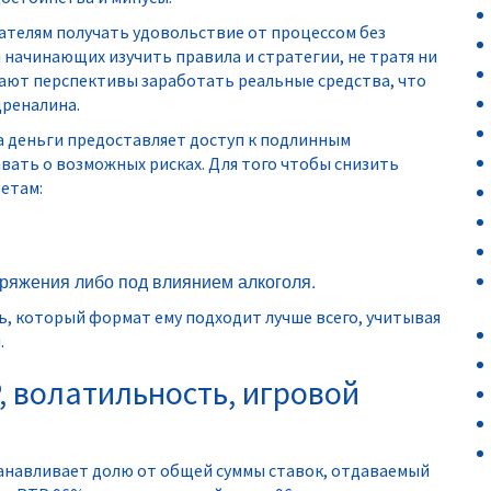
вателям получать удовольствие от процессом без
 начинающих изучить правила и стратегии, не тратя ни
вают перспективы заработать реальные средства, что
дреналина.
а деньги предоставляет доступ к подлинным
вать о возможных рисках. Для того чтобы снизить
етам:
пряжения либо под влиянием алкоголя.
, который формат ему подходит лучше всего, учитывая
.
, волатильность, игровой
станавливает долю от общей суммы ставок, отдаваемый