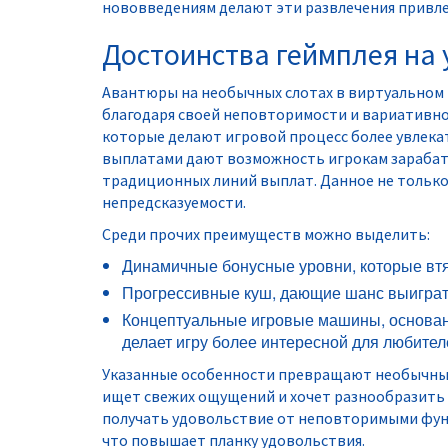
нововведениям делают эти развлечения привл
Достоинства геймплея на
Авантюры на необычных слотах в виртуальном 
благодаря своей неповторимости и вариативно
которые делают игровой процесс более увлек
выплатами дают возможность игрокам зарабаты
традиционных линий выплат. Данное не только 
непредсказуемости.
Среди прочих преимуществ можно выделить:
Динамичные бонусные уровни, которые втя
Прогрессивные куш, дающие шанс выиграть
Концептуальные игровые машины, основан
делает игру более интересной для любител
Указанные особенности превращают необычные
ищет свежих ощущений и хочет разнообразить
получать удовольствие от неповторимыми функ
что повышает планку удовольствия.