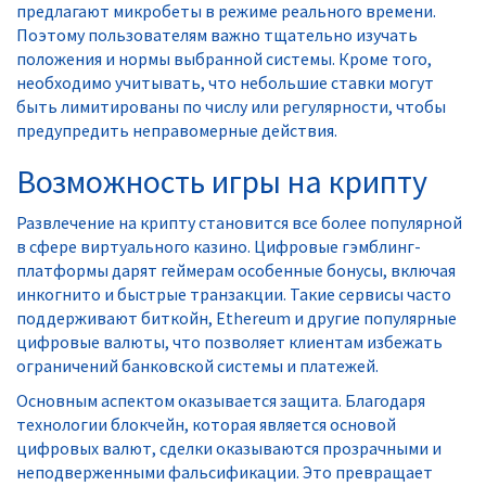
предлагают микробеты в режиме реального времени.
Поэтому пользователям важно тщательно изучать
положения и нормы выбранной системы. Кроме того,
необходимо учитывать, что небольшие ставки могут
быть лимитированы по числу или регулярности, чтобы
предупредить неправомерные действия.
Возможность игры на крипту
Развлечение на крипту становится все более популярной
в сфере виртуального казино. Цифровые гэмблинг-
платформы дарят геймерам особенные бонусы, включая
инкогнито и быстрые транзакции. Такие сервисы часто
поддерживают биткойн, Ethereum и другие популярные
цифровые валюты, что позволяет клиентам избежать
ограничений банковской системы и платежей.
Основным аспектом оказывается защита. Благодаря
технологии блокчейн, которая является основой
цифровых валют, сделки оказываются прозрачными и
неподверженными фальсификации. Это превращает