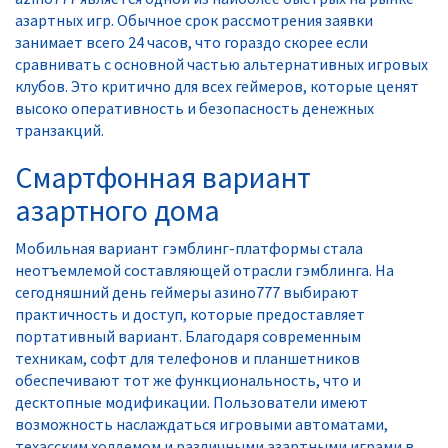
азартных игр. Обычное срок рассмотрения заявки
занимает всего 24 часов, что гораздо скорее если
сравнивать с основной частью альтернативных игровых
клубов. Это критично для всех геймеров, которые ценят
высоко оперативность и безопасность денежных
транзакций.
Смартфонная вариант
азартного дома
Мобильная вариант гэмблинг-платформы стала
неотъемлемой составляющей отрасли гэмблинга. На
сегодняшний день геймеры азино777 выбирают
практичность и доступ, которые предоставляет
портативный вариант. Благодаря современным
техникам, софт для телефонов и планшетников
обеспечивают тот же функциональность, что и
десктопные модификации. Пользователи имеют
возможность наслаждаться игровыми автоматами,
техасским холдемом и различными азартными играми в