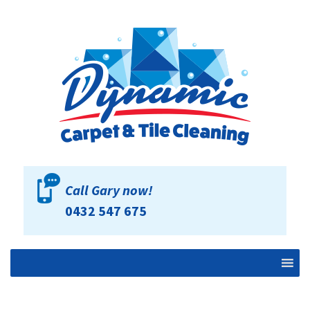
Call Gary now!
0432 547 675