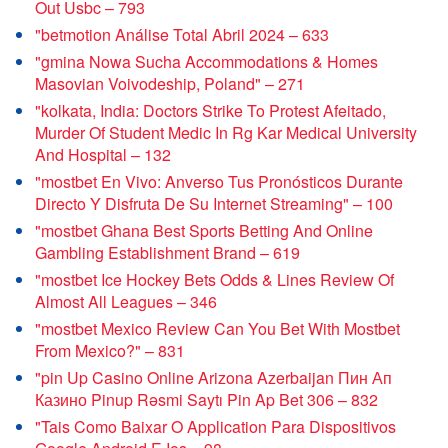
Out Usbc – 793
"betmotion Análise Total Abril 2024 – 633
"gmina Nowa Sucha Accommodations & Homes
Masovian Voivodeship, Poland" – 271
"kolkata, India: Doctors Strike To Protest Afeitado,
Murder Of Student Medic In Rg Kar Medical University
And Hospital – 132
"mostbet En Vivo: Anverso Tus Pronósticos Durante
Directo Y Disfruta De Su Internet Streaming" – 100
"mostbet Ghana Best Sports Betting And Online
Gambling Establishment Brand – 619
"mostbet Ice Hockey Bets Odds & Lines Review Of
Almost All Leagues – 346
"mostbet Mexico Review Can You Bet With Mostbet
From Mexico?" – 831
"pin Up Casino Online Arizona Azerbaijan Пин Ап
Казино Pinup Rəsmi Saytı Pin Ap Bet 306 – 832
"Tais Como Baixar O Application Para Dispositivos