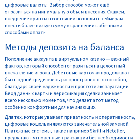
цифровые валюты. Выбор способа может ещё
отразиться на минимальную объём внесения. Скажем,
внедрение крипты в состоянии позволить геймерам
внести более низкую сумму в сравнении с обычными
способами оплаты.
Методы депозита на баланса
Пополнение аккаунта в виртуальном казино — важный
фактор, который способен отразиться на целостный
впечатление игрока. Дебетовые карточки продолжают
быть одной среди очень распространенных способов,
благодаря своей надежности и простоте эксплуатации.
Ввод данных карты и верификация сделки занимает
всего несколько моментов, что делает этот метод
особенно комфортным для начинающих.
Для тех, которые уважает приватность и оперативность,
цифровые кошельки являются замечательной заменой.
Платежные системы, такие например Skrill и Neteller,
предлагают мгновенные транзакции без необходимости