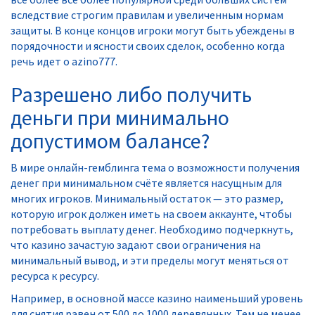
вследствие строгим правилам и увеличенным нормам
защиты. В конце концов игроки могут быть убеждены в
порядочности и ясности своих сделок, особенно когда
речь идет о azino777.
Разрешено либо получить
деньги при минимально
допустимом балансе?
В мире онлайн-гемблинга тема о возможности получения
денег при минимальном счёте является насущным для
многих игроков. Минимальный остаток — это размер,
которую игрок должен иметь на своем аккаунте, чтобы
потребовать выплату денег. Необходимо подчеркнуть,
что казино зачастую задают свои ограничения на
минимальный вывод, и эти пределы могут меняться от
ресурса к ресурсу.
Например, в основной массе казино наименьший уровень
для снятия равен от 500 до 1000 деревянных. Тем не менее