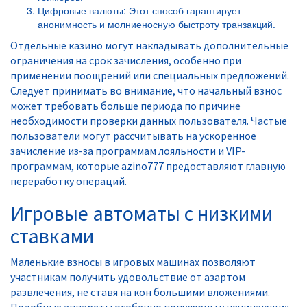
Цифровые валюты: Этот способ гарантирует
анонимность и молниеносную быстроту транзакций.
Отдельные казино могут накладывать дополнительные
ограничения на срок зачисления, особенно при
применении поощрений или специальных предложений.
Следует принимать во внимание, что начальный взнос
может требовать больше периода по причине
необходимости проверки данных пользователя. Частые
пользователи могут рассчитывать на ускоренное
зачисление из-за программам лояльности и VIP-
программам, которые azino777 предоставляют главную
переработку операций.
Игровые автоматы с низкими
ставками
Маленькие взносы в игровых машинах позволяют
участникам получить удовольствие от азартом
развлечения, не ставя на кон большими вложениями.