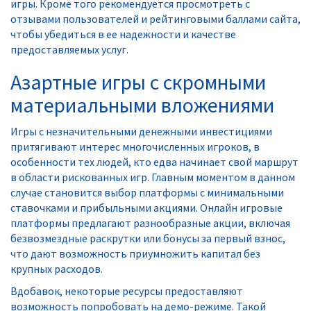
игры. Кроме того рекомендуется просмотреть с
отзывами пользователей и рейтинговыми баллами сайта,
чтобы убедиться в ее надежности и качестве
предоставляемых услуг.
Азартные игры с скромными
материальными вложениями
Игры с незначительными денежными инвестициями
притягивают интерес многочисленных игроков, в
особенности тех людей, кто едва начинает свой маршрут
в области рискованных игр. Главным моментом в данном
случае становится выбор платформы с минимальными
ставочками и прибыльными акциями. Онлайн игровые
платформы предлагают разнообразные акции, включая
безвозмездные раскрутки или бонусы за первый взнос,
что дают возможность приумножить капитал без
крупных расходов.
Вдобавок, некоторые ресурсы предоставляют
возможность попробовать на демо-режиме. Такой