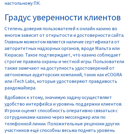
настольному ПК.
Градус уверенности клиентов
Степень доверия пользователей к онлайн казино во
многом зависит от открытости и достоверности сайта.
Главным моментом является наличие сертификата от
авторитетных надзорных органов, вроде Мальта или
Кюрасао. Такое подтверждает, что казино соблюдает
строгие правила охраны и честной игры. Пользователи
также замечают на доступность удостоверений от
автономных аудиторских компаний, таких как eCOGRA
или iTech Labs, которые удостоверяют правдивость
рандомайзера.
Вдобавок к этому, значимую задачу осуществляет
удобство интерфейса и уровень поддержки клиентов.
Игроки оценят способность оперативно связаться с
сотрудниками казино через мессенджер или по
телефонной линии. Положительные рецензии других
участников ещё способны весьма поднять уровень