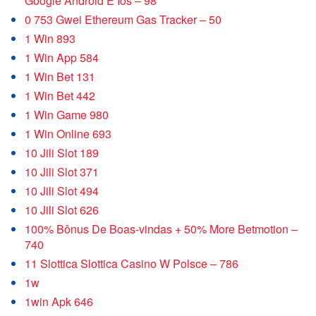
Google Android E Ios – 98
0 753 Gwei Ethereum Gas Tracker – 50
1 Win 893
1 Win App 584
1 Win Bet 131
1 Win Bet 442
1 Win Game 980
1 Win Online 693
10 Jili Slot 189
10 Jili Slot 371
10 Jili Slot 494
10 Jili Slot 626
100% Bônus De Boas-vindas + 50% More Betmotion –
740
11 Slottica Slottica Casino W Polsce – 786
1w
1win Apk 646