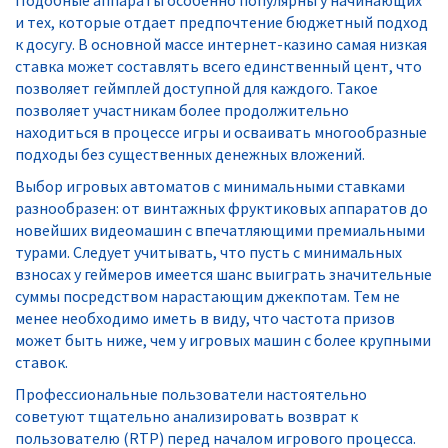
Подобные аппараты особенно популярны у начинающих
и тех, которые отдает предпочтение бюджетный подход
к досугу. В основной массе интернет-казино самая низкая
ставка может составлять всего единственный цент, что
позволяет геймплей доступной для каждого. Такое
позволяет участникам более продолжительно
находиться в процессе игры и осваивать многообразные
подходы без существенных денежных вложений.
Выбор игровых автоматов с минимальными ставками
разнообразен: от винтажных фруктиковых аппаратов до
новейших видеомашин с впечатляющими премиальными
турами. Следует учитывать, что пусть с минимальных
взносах у геймеров имеется шанс выиграть значительные
суммы посредством нарастающим джекпотам. Тем не
менее необходимо иметь в виду, что частота призов
может быть ниже, чем у игровых машин с более крупными
ставок.
Профессиональные пользователи настоятельно
советуют тщательно анализировать возврат к
пользователю (RTP) перед началом игрового процесса.