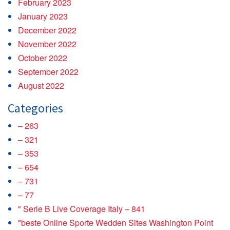
February 2023
January 2023
December 2022
November 2022
October 2022
September 2022
August 2022
Categories
– 263
– 321
– 353
– 654
– 731
– 77
"️ Serie B Live Coverage Italy – 841
"beste Online Sporte Wedden Sites Washington Point