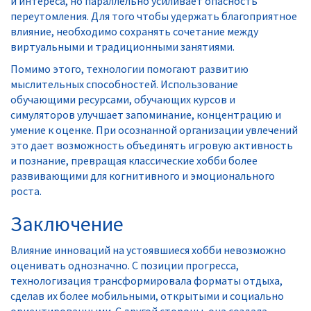
и интереса, но параллельно усиливает опасность
переутомления. Для того чтобы удержать благоприятное
влияние, необходимо сохранять сочетание между
виртуальными и традиционными занятиями.
Помимо этого, технологии помогают развитию
мыслительных способностей. Использование
обучающими ресурсами, обучающих курсов и
симуляторов улучшает запоминание, концентрацию и
умение к оценке. При осознанной организации увлечений
это дает возможность объединять игровую активность
и познание, превращая классические хобби более
развивающими для когнитивного и эмоционального
роста.
Заключение
Влияние инноваций на устоявшиеся хобби невозможно
оценивать однозначно. С позиции прогресса,
технологизация трансформировала форматы отдыха,
сделав их более мобильными, открытыми и социально