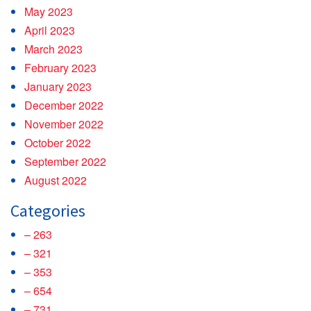
May 2023
April 2023
March 2023
February 2023
January 2023
December 2022
November 2022
October 2022
September 2022
August 2022
Categories
– 263
– 321
– 353
– 654
– 731