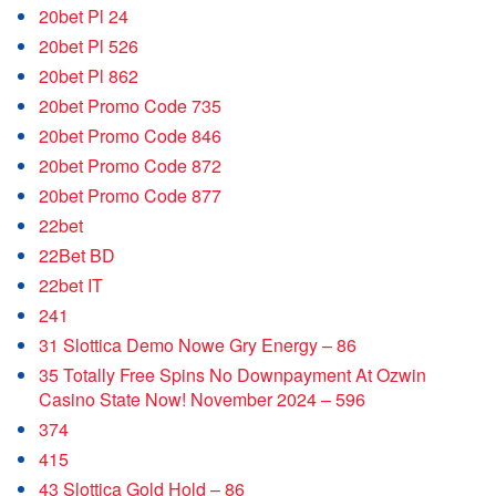
20bet Pl 24
20bet Pl 526
20bet Pl 862
20bet Promo Code 735
20bet Promo Code 846
20bet Promo Code 872
20bet Promo Code 877
22bet
22Bet BD
22bet IT
241
31 Slottica Demo Nowe Gry Energy – 86
35 Totally Free Spins No Downpayment At Ozwin
Casino State Now! November 2024 – 596
374
415
43 Slottica Gold Hold – 86