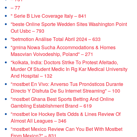
– 77
"️ Serie B Live Coverage Italy – 841
"beste Online Sporte Wedden Sites Washington Point
Out Usbc – 793
"betmotion Análise Total Abril 2024 – 633
"gmina Nowa Sucha Accommodations & Homes
Masovian Voivodeship, Poland" – 271
"kolkata, India: Doctors Strike To Protest Afeitado,
Murder Of Student Medic In Rg Kar Medical University
And Hospital – 132
"mostbet En Vivo: Anverso Tus Pronósticos Durante
Directo Y Disfruta De Su Internet Streaming" – 100
"mostbet Ghana Best Sports Betting And Online
Gambling Establishment Brand – 619
"mostbet Ice Hockey Bets Odds & Lines Review Of
Almost All Leagues – 346
"mostbet Mexico Review Can You Bet With Mostbet
From Mexico?" – 831