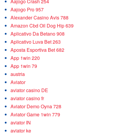
Aajogo Crash 254
Aajogo Pro 957
Alexander Casino Avis 788
Amazon Cbd Oil Dog Hip 639
Aplicativo Da Betano 908
Aplicativo Luva Bet 263
Aposta Esportiva Bet 682
App 1win 220
App 1win 79
austria
Aviator
aviator casino DE
aviator casino fr
Aviator Demo Oyna 728
Aviator Game 1win 779
aviator IN
aviator ke