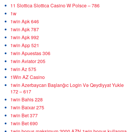
11 Slottica Slottica Casino W Polsce – 786
1w
1win Apk 646
1win Apk 787
1win Apk 992
1win App 521
1win Apuestas 306
1win Aviator 205
1win Az 575
1Win AZ Casino
1win Azerbaycan Başlanğıc Login Və Qeydiyyat Yukle
172 – 617
1win Bahis 228
1win Baixar 275
1win Bet 377
1win Bet 690
1win bonus maksimum 2000 AZN 1win bonus kullanma