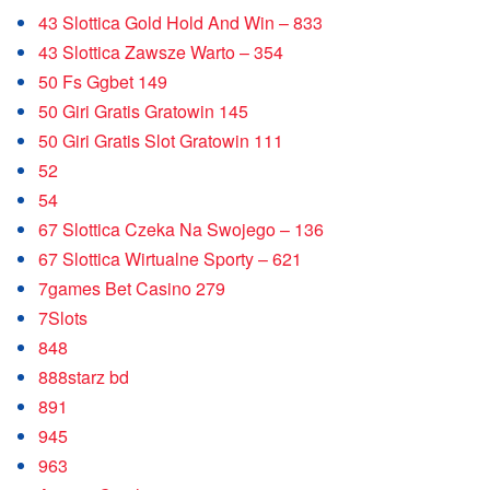
43 Slottica Gold Hold And Win – 833
43 Slottica Zawsze Warto – 354
50 Fs Ggbet 149
50 Giri Gratis Gratowin 145
50 Giri Gratis Slot Gratowin 111
52
54
67 Slottica Czeka Na Swojego – 136
67 Slottica Wirtualne Sporty – 621
7games Bet Casino 279
7Slots
848
888starz bd
891
945
963