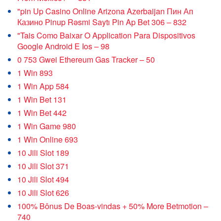
"pin Up Casino Online Arizona Azerbaijan Пин Ап
Казино Pinup Rəsmi Saytı Pin Ap Bet 306 – 832
"Tais Como Baixar O Application Para Dispositivos
Google Android E Ios – 98
0 753 Gwei Ethereum Gas Tracker – 50
1 Win 893
1 Win App 584
1 Win Bet 131
1 Win Bet 442
1 Win Game 980
1 Win Online 693
10 Jili Slot 189
10 Jili Slot 371
10 Jili Slot 494
10 Jili Slot 626
100% Bônus De Boas-vindas + 50% More Betmotion –
740