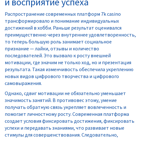
и восприятие успеха
Распространение современных платформ 7k casino
трансформировало и понимание индивидуальных
достижений в хобби. Раньше результат оценивался
преимущественно через внутреннее удовлетворенность,
то теперь большую роль занимает социальное
признание — лайки, отзывы и количество
последователей. Это вызвало к росту внешней
мотивации, где значим не только ход, но и презентация
результата. Такая изменчивость обеспечила укреплению
новых видов цифрового творчества и цифрового
самовыражения.
Однако, сдвиг мотивации не обязательно уменьшает
значимость занятий. В противовес этому, умение
получать обратную связь укрепляет вовлеченность и
помогает личностному росту. Современная платформа
создает условия фиксировать достижения, фиксировать
успехи и передавать знаниями, что развивает новые
стимулы для совершенствования. Следовательно,