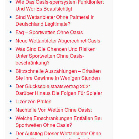
Wie Das Oasis-sperrsystem Funktioniert
Und Wer Es Beaufsichtigt
Sind Wettanbieter Ohne Palmeral In
Deutschland Legitimate?
Faq – Sportwetten Ohne Oasis
Neue Wettanbieter Abgerechnet Oasis
Was Sind Die Chancen Und Risiken
Unter Sportwetten Ohne Oasis-
beschränkung?
Blitzschnelle Auszahlungen – Erhalten
Sie Ihre Gewinne In Wenigen Stunden
Der Glücksspielstaatsvertrag 2021
Darüber Hinaus Die Folgen Für Spieler
Lizenzen Prüfen
Nachteile Von Wetten Ohne Oasis:
Welche Einschränkungen Entfallen Bei
Sportwetten Ohne Oasis?
Der Aufstieg Dieser Wettanbieter Ohne