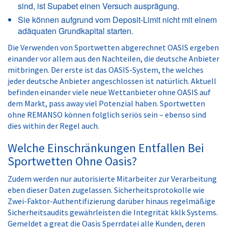
sind, ist Supabet einen Versuch ausprägung.
Sie können aufgrund vom Deposit-Limit nicht mit einem
adäquaten Grundkapital starten.
Die Verwenden von Sportwetten abgerechnet OASIS ergeben
einander vor allem aus den Nachteilen, die deutsche Anbieter
mitbringen. Der erste ist das OASIS-System, the welches
jeder deutsche Anbieter angeschlossen ist natürlich. Aktuell
befinden einander viele neue Wettanbieter ohne OASIS auf
dem Markt, pass away viel Potenzial haben. Sportwetten
ohne REMANSO können folglich seriös sein – ebenso sind
dies within der Regel auch.
Welche Einschränkungen Entfallen Bei
Sportwetten Ohne Oasis?
Zudem werden nur autorisierte Mitarbeiter zur Verarbeitung
eben dieser Daten zugelassen. Sicherheitsprotokolle wie
Zwei-Faktor-Authentifizierung darüber hinaus regelmäßige
Sicherheitsaudits gewährleisten die Integrität kklk Systems.
Gemeldet a great die Oasis Sperrdatei alle Kunden, deren