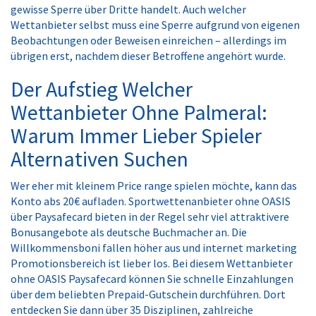
gewisse Sperre über Dritte handelt. Auch welcher
Wettanbieter selbst muss eine Sperre aufgrund von eigenen
Beobachtungen oder Beweisen einreichen – allerdings im
übrigen erst, nachdem dieser Betroffene angehört wurde.
Der Aufstieg Welcher
Wettanbieter Ohne Palmeral:
Warum Immer Lieber Spieler
Alternativen Suchen
Wer eher mit kleinem Price range spielen möchte, kann das
Konto abs 20€ aufladen. Sportwettenanbieter ohne OASIS
über Paysafecard bieten in der Regel sehr viel attraktivere
Bonusangebote als deutsche Buchmacher an. Die
Willkommensboni fallen höher aus und internet marketing
Promotionsbereich ist lieber los. Bei diesem Wettanbieter
ohne OASIS Paysafecard können Sie schnelle Einzahlungen
über dem beliebten Prepaid-Gutschein durchführen. Dort
entdecken Sie dann über 35 Disziplinen, zahlreiche