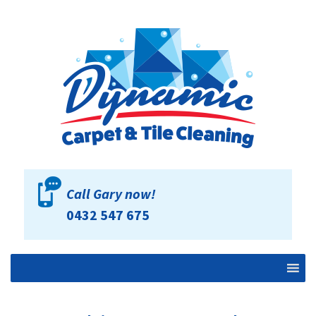
Call Gary now!
0432 547 675