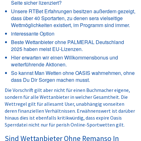
Seite sicher lizenziert?
Unsere RTBet Erfahrungen besitzen außerdem gezeigt,
dass über 40 Sportarten, zu denen sera vielseitige
Wettmöglichkeiten existiert, im Programm sind immer.
interessante Option
Beste Wettanbieter ohne PALMERAL Deutschland
2025 haben meist EU-Lizenzen.
Hier erwarten wir einen Willkommensbonus und
weiterführende Aktionen.
So kannst Man Wetten ohne OASIS wahrnehmen, ohne
dass Du Dir Sorgen machen musst.
Die Vorschrift gilt aber nicht für einen Buchmacher eigene,
sondern für alle Wettanbieter in welcher Gesamtheit. Die
Wettregel gilt für allesamt User, unabhängig vonseiten
deren finanziellen Verhältnissen. Erwähnenswert ist darüber
hinaus dies ist ebenfalls kritikwürdig, dass expire Oasis
Sperrdatei nicht nur für perish Online-Sportwetten gilt.
Sind Wettanbieter Ohne Remanso In