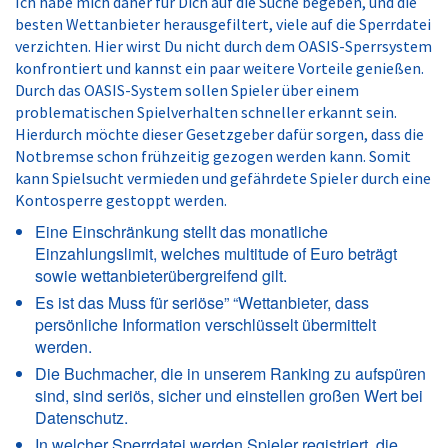
Ich habe mich daher für Dich auf die Suche begeben, und die
besten Wettanbieter herausgefiltert, viele auf die Sperrdatei
verzichten. Hier wirst Du nicht durch dem OASIS-Sperrsystem
konfrontiert und kannst ein paar weitere Vorteile genießen.
Durch das OASIS-System sollen Spieler über einem
problematischen Spielverhalten schneller erkannt sein.
Hierdurch möchte dieser Gesetzgeber dafür sorgen, dass die
Notbremse schon frühzeitig gezogen werden kann. Somit
kann Spielsucht vermieden und gefährdete Spieler durch eine
Kontosperre gestoppt werden.
Eine Einschränkung stellt das monatliche
Einzahlungslimit, welches multitude of Euro beträgt
sowie wettanbieterübergreifend gilt.
Es ist das Muss für seriöse” “Wettanbieter, dass
persönliche Information verschlüsselt übermittelt
werden.
Die Buchmacher, die in unserem Ranking zu aufspüren
sind, sind seriös, sicher und einstellen großen Wert bei
Datenschutz.
In welcher Sperrdatei werden Spieler registriert, die