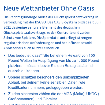
Neue Wettanbieter Ohne Oasis
Die Rechtsgrundlage bildet der Glücksspielstaatsvertrag in
Verbindung mit der DSGVO. Das OASIS-System bildet seit Juli
2021 dasjenige zentrale Element des deutschen
Glücksspielstaatsvertrags zu der Kontrolle und zu dem
Schutz von Spielern. Die Sperrdatei unterliegt strengen
regulatorischen Anforderungen und beeinflusst sowohl
Anbieter als auch Nutzer erheblich.
Das bedeutet, dass” “Sie bei einem Reward von 100
Pound Wetten im Ausprägung von bis zu 1. 000 Pound
platzieren müssen, bevor Sie den Betrag tatsächlich
auszahlen können.
Spieler schätzen besonders den unkomplizierten
Ablauf, bei deinem keine sensiblen Daten, wie
Kreditkartennummern, preisgegeben werden.
Zu den sichersten zählen die der MGA (Malta), UKGC (
Großbritannien) und Gibraltar.