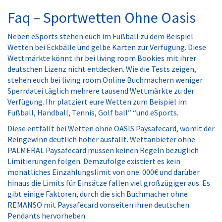
Faq – Sportwetten Ohne Oasis
Neben eSports stehen euch im Fußball zu dem Beispiel
Wetten bei Eckbälle und gelbe Karten zur Verfügung. Diese
Wettmärkte könnt ihr bei living room Bookies mit ihrer
deutschen Lizenz nicht entdecken. Wie die Tests zeigen,
stehen euch bei living room Online Buchmachern weniger
Sperrdatei täglich mehrere tausend Wettmärkte zu der
Verfügung. Ihr platziert eure Wetten zum Beispiel im
Fußball, Handball, Tennis, Golf ball” “und eSports.
Diese entfällt bei Wetten ohne OASIS Paysafecard, womit der
Reingewinn deutlich höher ausfällt. Wettanbieter ohne
PALMERAL Paysafecard müssen keinen Regeln bezüglich
Limitierungen folgen. Demzufolge existiert es kein
monatliches Einzahlungslimit von one. 000€ und darüber
hinaus die Limits für Einsätze fallen viel großzügiger aus. Es
gibt einige Faktoren, durch die sich Buchmacher ohne
REMANSO mit Paysafecard vonseiten ihren deutschen
Pendants hervorheben.