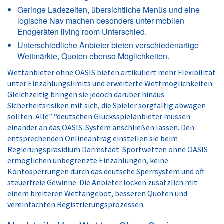
Geringe Ladezeiten, übersichtliche Menüs und eine
logische Nav machen besonders unter mobilen
Endgeräten living room Unterschied.
Unterschiedliche Anbieter bieten verschiedenartige
Wettmärkte, Quoten ebenso Möglichkeiten.
Wettanbieter ohne OASIS bieten artikuliert mehr Flexibilität
unter Einzahlungslimits und erweiterte Wettmöglichkeiten.
Gleichzeitig bringen sie jedoch darüber hinaus
Sicherheitsrisiken mit sich, die Spieler sorgfältig abwägen
sollten. Alle” “deutschen Glücksspielanbieter müssen
einander an das OASIS-System anschließen lassen. Den
entsprechenden Onlineantrag einstellen sie beim
Regierungspräsidium Darmstadt. Sportwetten ohne OASIS
ermöglichen unbegrenzte Einzahlungen, keine
Kontosperrungen durch das deutsche Sperrsystem und oft
steuerfreie Gewinne. Die Anbieter locken zusätzlich mit
einem breiteren Wettangebot, besseren Quoten und
vereinfachten Registrierungsprozessen.