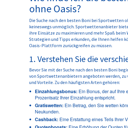
ohne Oasis?
Die Suche nach den besten Boni bei Sportwetten oh
keineswegs unmöglich. Sportwettenanbieter bieten 
ihre Einsätze zu maximieren und mehr Spaß beim W
Strategien und Tipps erkunden, die Ihnen helfen k
Oasis-Plattform zurückgreifen zu müssen.
1. Verstehen Sie die versc
Bevor Sie mit der Suche nach den besten Boni begin
von Sportwettenanbietern angeboten werden, zu v
und Vorteile. Zu den häufigsten Arten gehören:
Einzahlungsbonus:
Ein Bonus, der auf Ihre 
Prozentsatz Ihrer Einzahlung entspricht.
Gratiswetten:
Ein Betrag, den Sie wetten könn
Neukunden.
Cashback:
Eine Erstattung eines Teils Ihrer 
Quotenboosts:
Eine Erhöhung der Quoten für