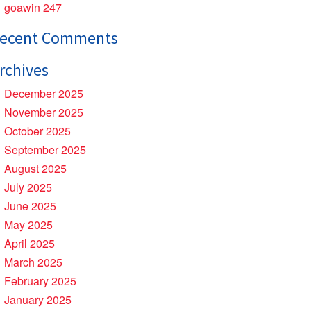
goawin 247
ecent Comments
rchives
December 2025
November 2025
October 2025
September 2025
August 2025
July 2025
June 2025
May 2025
April 2025
March 2025
February 2025
January 2025