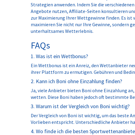
Strategien anwenden. Indem Sie die verschiedenen
Angebote nutzen, Affiliate-Seiten konsultieren u
zur Maximierung Ihrer Wettgewinne finden. Es ist 
maximieren Sie nicht nur Ihre Gewinne, sondern 
unterhaltsames Wetterlebnis.
FAQs
1. Was ist ein Wettbonus?
Ein Wettbonus ist ein Anreiz, den Wettanbieter n
ihrer Plattform zu ermutigen. Gebühren und Bedin
2. Kann ich Boni ohne Einzahlung finden?
Ja, viele Anbieter bieten Boni ohne Einzahlung an,
wetten. Diese Boni haben jedoch oft bestimmte B
3. Warum ist der Vergleich von Boni wichtig?
Der Vergleich von Boni ist wichtig, um das beste A
Vorlieben entspricht. Unterschiedliche Anbieter 
4. Wo finde ich die besten Sportwettenanbiete