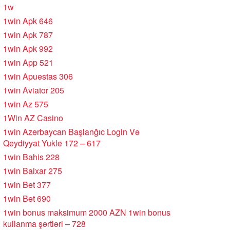
1w
1win Apk 646
1win Apk 787
1win Apk 992
1win App 521
1win Apuestas 306
1win Aviator 205
1win Az 575
1Win AZ Casino
1win Azerbaycan Başlanğıc Login Və
Qeydiyyat Yukle 172 – 617
1win Bahis 228
1win Baixar 275
1win Bet 377
1win Bet 690
1win bonus maksimum 2000 AZN 1win bonus
kullanma şərtləri – 728