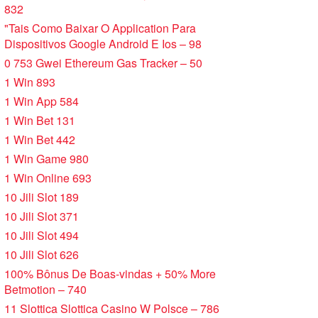
832
"Tais Como Baixar O Application Para
Dispositivos Google Android E Ios – 98
0 753 Gwei Ethereum Gas Tracker – 50
1 Win 893
1 Win App 584
1 Win Bet 131
1 Win Bet 442
1 Win Game 980
1 Win Online 693
10 Jili Slot 189
10 Jili Slot 371
10 Jili Slot 494
10 Jili Slot 626
100% Bônus De Boas-vindas + 50% More
Betmotion – 740
11 Slottica Slottica Casino W Polsce – 786