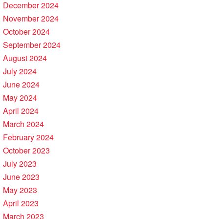
December 2024
November 2024
October 2024
September 2024
August 2024
July 2024
June 2024
May 2024
April 2024
March 2024
February 2024
October 2023
July 2023
June 2023
May 2023
April 2023
March 2023