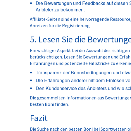
Die Bewertungen und Feedbacks auf diesen Se
Anbieter zu bekommen.
Affiliate-Seiten sind eine hervorragende Ressource
Anreizen für die Registrierung.
5. Lesen Sie die Bewertung
Ein wichtiger Aspekt bei der Auswahl des richtigen
berücksichtigen. Lesen Sie Bewertungen und Erfa
Erfahrungen und potenzielle Fallstricke zu erkenn
Transparenz der Bonusbedingungen und etwa
Die Erfahrungen anderer mit dem Einlösen v
Den Kundenservice des Anbieters und wie schne
Die gesammelten Informationen aus Bewertungen v
besten Boni finden.
Fazit
Die Suche nach den besten Boni bei Sportwetten oh