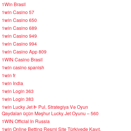
1Win Brasil
1win Casino 57
1win Casino 650
1win Casino 689
1win Casino 949
1win Casino 994
1win Casino App 809
1WIN Casino Brasil
1win casino spanish
1win fr
1win India
1win Login 363
1win Login 383
1win Lucky Jet ᐈ Pul, Strategiya Və Oyun
Qaydaları üçün Məşhur Lucky Jet Oyunu – 560
1WIN Official In Russia
1win Online Betting Resmi Site Türkiyede Kayıt,