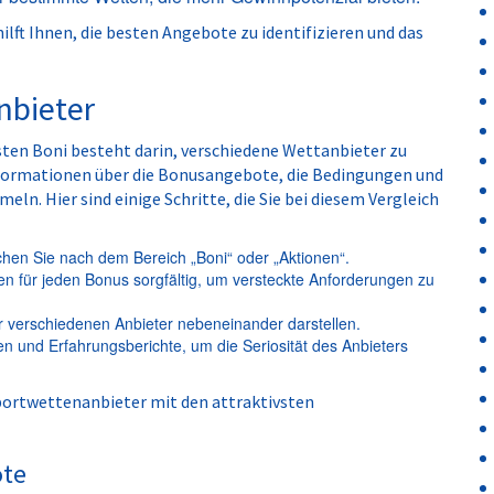
lft Ihnen, die besten Angebote zu identifizieren und das
nbieter
esten Boni besteht darin, verschiedene Wettanbieter zu
nformationen über die Bonusangebote, die Bedingungen und
n. Hier sind einige Schritte, die Sie bei diesem Vergleich
hen Sie nach dem Bereich „Boni“ oder „Aktionen“.
n für jeden Bonus sorgfältig, um versteckte Anforderungen zu
er verschiedenen Anbieter nebeneinander darstellen.
n und Erfahrungsberichte, um die Seriosität des Anbieters
n Sportwettenanbieter mit den attraktivsten
ote