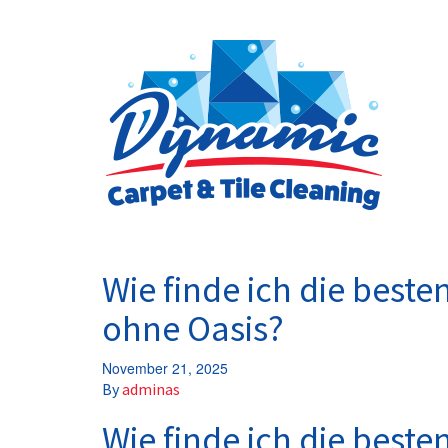
Wie finde ich die beste
ohne Oasis?
November 21, 2025
By
adminas
Wie finde ich die beste