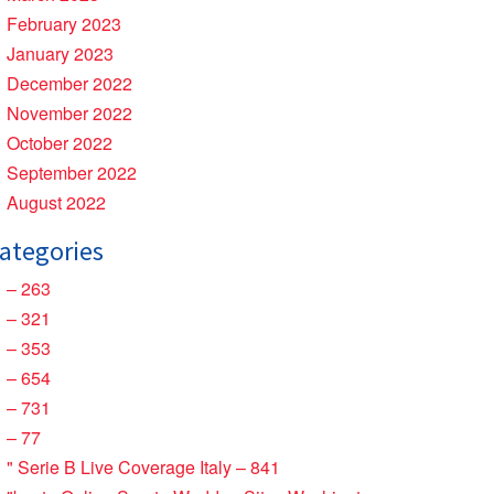
February 2023
January 2023
December 2022
November 2022
October 2022
September 2022
August 2022
ategories
– 263
– 321
– 353
– 654
– 731
– 77
"️ Serie B Live Coverage Italy – 841