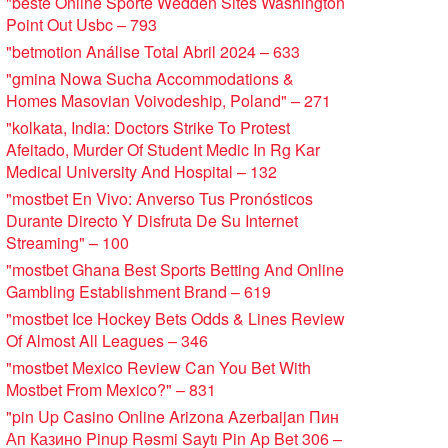
"beste Online Sporte Wedden Sites Washington
Point Out Usbc – 793
"betmotion Análise Total Abril 2024 – 633
"gmina Nowa Sucha Accommodations &
Homes Masovian Voivodeship, Poland" – 271
"kolkata, India: Doctors Strike To Protest
Afeitado, Murder Of Student Medic In Rg Kar
Medical University And Hospital – 132
"mostbet En Vivo: Anverso Tus Pronósticos
Durante Directo Y Disfruta De Su Internet
Streaming" – 100
"mostbet Ghana Best Sports Betting And Online
Gambling Establishment Brand – 619
"mostbet Ice Hockey Bets Odds & Lines Review
Of Almost All Leagues – 346
"mostbet Mexico Review Can You Bet With
Mostbet From Mexico?" – 831
"pin Up Casino Online Arizona Azerbaijan Пин
Ап Казино Pinup Rəsmi Saytı Pin Ap Bet 306 –