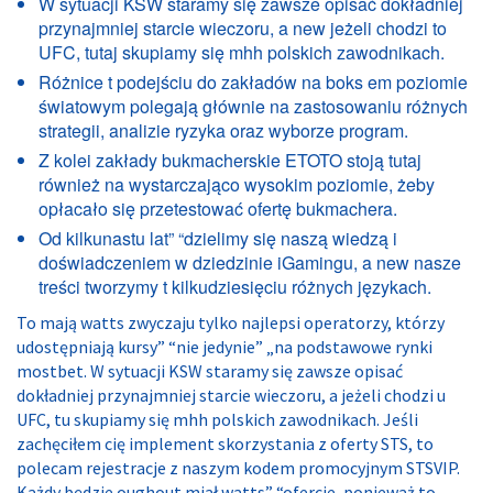
W sytuacji KSW staramy się zawsze opisać dokładniej
przynajmniej starcie wieczoru, a new jeżeli chodzi to
UFC, tutaj skupiamy się mhh polskich zawodnikach.
Różnice t podejściu do zakładów na boks em poziomie
światowym polegają głównie na zastosowaniu różnych
strategii, analizie ryzyka oraz wyborze program.
Z kolei zakłady bukmacherskie ETOTO stoją tutaj
również na wystarczająco wysokim poziomie, żeby
opłacało się przetestować ofertę bukmachera.
Od kilkunastu lat” “dzielimy się naszą wiedzą i
doświadczeniem w dziedzinie iGamingu, a new nasze
treści tworzymy t kilkudziesięciu różnych językach.
To mają watts zwyczaju tylko najlepsi operatorzy, którzy
udostępniają kursy” “nie jedynie” „na podstawowe rynki
mostbet. W sytuacji KSW staramy się zawsze opisać
dokładniej przynajmniej starcie wieczoru, a jeżeli chodzi u
UFC, tu skupiamy się mhh polskich zawodnikach. Jeśli
zachęciłem cię implement skorzystania z oferty STS, to
polecam rejestracje z naszym kodem promocyjnym STSVIP.
Każdy będzie oughout miał watts” “ofercie, ponieważ to