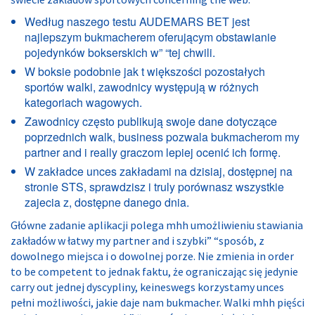
Według naszego testu AUDEMARS BET jest
najlepszym bukmacherem oferującym obstawianie
pojedynków bokserskich w” “tej chwili.
W boksie podobnie jak t większości pozostałych
sportów walki, zawodnicy występują w różnych
kategoriach wagowych.
Zawodnicy często publikują swoje dane dotyczące
poprzednich walk, business pozwala bukmacherom my
partner and i really graczom lepiej ocenić ich formę.
W zakładce unces zakładami na dzisiaj, dostępnej na
stronie STS, sprawdzisz i truly porównasz wszystkie
zajecia z, dostępne danego dnia.
Główne zadanie aplikacji polega mhh umożliwieniu stawiania
zakładów w łatwy my partner and i szybki” “sposób, z
dowolnego miejsca i o dowolnej porze. Nie zmienia in order
to be competent to jednak faktu, że ograniczając się jedynie
carry out jednej dyscypliny, keineswegs korzystamy unces
pełni możliwości, jakie daje nam bukmacher. Walki mhh pięści