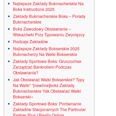
Najlepsze Zakłady Bukmacherskie Na
Boks Instructions 2025
Zakłady Bukmacherskie Boks – Porady
Bukmacherskie
Boks Zawodowy Obstawianie –
Wskazówki Przy Typowaniu Zwycięzcy
Rodzaje Zakładów
Najlepsze Zakłady Bokserskie 2025
Bukmacherzy Na Walki Bokserskie
Zakłady Sportowe Boks: Grunzochse
Zarządzać Bankrollem Podczas
Obstawiania?
Jak Obstawiać Walki Bokserskie? Typy
Na Walki” “[newline]boks Zakłady
Bukmacherskie Yak Obstawiać Walki
Bokserski»
Zakłady Sportowe Boks: Porównanie
Zakładów Stacjonarnych The Particular
Partner Plus I Really Online