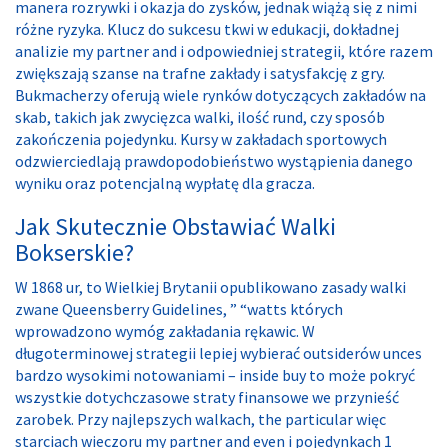
manera rozrywki i okazja do zysków, jednak wiążą się z nimi
różne ryzyka. Klucz do sukcesu tkwi w edukacji, dokładnej
analizie my partner and i odpowiedniej strategii, które razem
zwiększają szanse na trafne zakłady i satysfakcję z gry.
Bukmacherzy oferują wiele rynków dotyczących zakładów na
skab, takich jak zwycięzca walki, ilość rund, czy sposób
zakończenia pojedynku. Kursy w zakładach sportowych
odzwierciedlają prawdopodobieństwo wystąpienia danego
wyniku oraz potencjalną wypłatę dla gracza.
Jak Skutecznie Obstawiać Walki
Bokserskie?
W 1868 ur, to Wielkiej Brytanii opublikowano zasady walki
zwane Queensberry Guidelines, ” “watts których
wprowadzono wymóg zakładania rękawic. W
długoterminowej strategii lepiej wybierać outsiderów unces
bardzo wysokimi notowaniami – inside buy to może pokryć
wszystkie dotychczasowe straty finansowe we przynieść
zarobek. Przy najlepszych walkach, the particular więc
starciach wieczoru my partner and even i pojedynkach 1