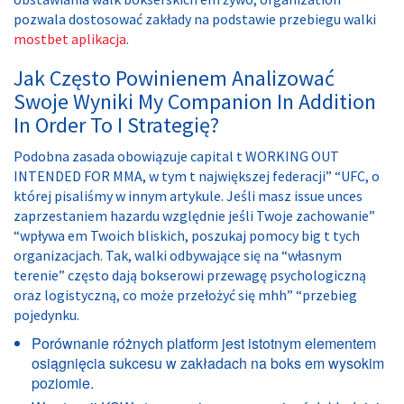
pozwala dostosować zakłady na podstawie przebiegu walki
mostbet aplikacja
.
Jak Często Powinienem Analizować
Swoje Wyniki My Companion In Addition
In Order To I Strategię?
Podobna zasada obowiązuje capital t WORKING OUT
INTENDED FOR MMA, w tym t największej federacji” “UFC, o
której pisaliśmy w innym artykule. Jeśli masz issue unces
zaprzestaniem hazardu względnie jeśli Twoje zachowanie”
“wpływa em Twoich bliskich, poszukaj pomocy big t tych
organizacjach. Tak, walki odbywające się na “własnym
terenie” często dają bokserowi przewagę psychologiczną
oraz logistyczną, co może przełożyć się mhh” “przebieg
pojedynku.
Porównanie różnych platform jest istotnym elementem
osiągnięcia sukcesu w zakładach na boks em wysokim
poziomie.