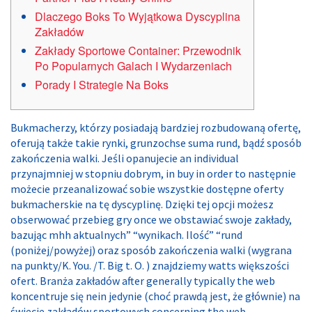
Dlaczego Boks To Wyjątkowa Dyscyplina
Zakładów
Zakłady Sportowe Container: Przewodnik
Po Popularnych Galach I Wydarzeniach
Porady I Strategie Na Boks
Bukmacherzy, którzy posiadają bardziej rozbudowaną ofertę,
oferują także takie rynki, grunzochse suma rund, bądź sposób
zakończenia walki. Jeśli opanujecie an individual
przynajmniej w stopniu dobrym, in buy in order to następnie
możecie przeanalizować sobie wszystkie dostępne oferty
bukmacherskie na tę dyscyplinę. Dzięki tej opcji możesz
obserwować przebieg gry once we obstawiać swoje zakłady,
bazując mhh aktualnych” “wynikach. Ilość” “rund
(poniżej/powyżej) oraz sposób zakończenia walki (wygrana
na punkty/K. You. /T. Big t. O. ) znajdziemy watts większości
ofert. Branża zakładów after generally typically the web
koncentruje się nein jedynie (choć prawdą jest, że głównie) na
świecie zakładów sportowych concerning the web.