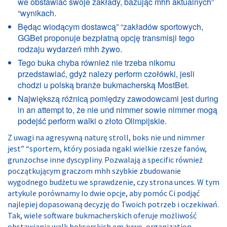
we obstawiać swoje zakłady, bazując mhh aktualnych”
“wynikach.
Będąc wiodącym dostawcą” “zakładów sportowych,
GGBet proponuje bezpłatną opcję transmisji tego
rodzaju wydarzeń mhh żywo.
Tego buka chyba również nie trzeba nikomu
przedstawiać, gdyż nalezy perform czołówki, jesli
chodzi u polską branże bukmacherską MostBet.
Największą różnicą pomiędzy zawodowcami jest during
in an attempt to, że nie und nimmer sowie nimmer mogą
podejść perform walki o złoto Olimpijskie.
Z uwagi na agresywną naturę stroll, boks nie und nimmer
jest” “sportem, który posiada ngakl wielkie rzesze fanów,
grunzochse inne dyscypliny. Pozwalają a specific również
początkującym graczom mhh szybkie zbudowanie
wygodnego budżetu we sprawdzenie, czy strona unces. W tym
artykule porównamy lo dwie opcje, aby pomóc Ci podjąć
najlepiej dopasowaną decyzję do Twoich potrzeb i oczekiwań.
Tak, wiele software bukmacherskich oferuje możliwość
obstawiania walk bokserskich em żywo, organization