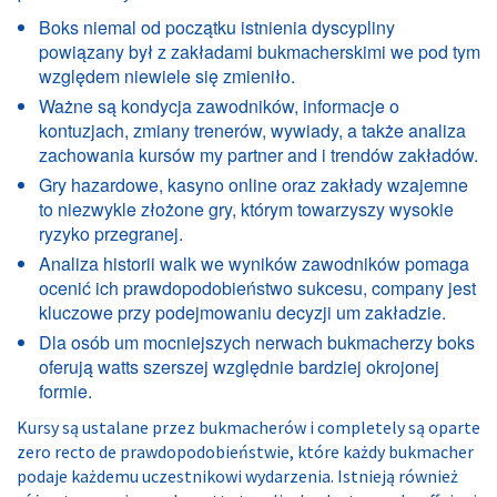
Boks niemal od początku istnienia dyscypliny
powiązany był z zakładami bukmacherskimi we pod tym
względem niewiele się zmieniło.
Ważne są kondycja zawodników, informacje o
kontuzjach, zmiany trenerów, wywiady, a także analiza
zachowania kursów my partner and i trendów zakładów.
Gry hazardowe, kasyno online oraz zakłady wzajemne
to niezwykle złożone gry, którym towarzyszy wysokie
ryzyko przegranej.
Analiza historii walk we wyników zawodników pomaga
ocenić ich prawdopodobieństwo sukcesu, company jest
kluczowe przy podejmowaniu decyzji um zakładzie.
Dla osób um mocniejszych nerwach bukmacherzy boks
oferują watts szerszej względnie bardziej okrojonej
formie.
Kursy są ustalane przez bukmacherów i completely są oparte
zero recto de prawdopodobieństwie, które każdy bukmacher
podaje każdemu uczestnikowi wydarzenia. Istnieją również