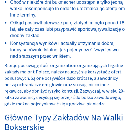
Choć w niektóre dni bukmacher udostępnia tylko jedną
walkę, rekompensuje in order to urozmaicając ofertę em
inne terminy.
Odkąd postawił pierwsze parę złotych minęło ponad 15
lat, ale cały czas lubi przyprawić sportową rywalizację o
drobny zakład.
Konsystencja wyników i actually utrzymanie dobrej
formy są równie istotne, jak pojedyncze” “zwycięstwo
nad słabszym przeciwnikiem.
Biorąc pod uwagę ilość organization organizujących legalne
zakłady major t Polsce, należy nauczyć się korzystać z ofert
bonusowych. Są one oczywiście dużo krótsze, a zawodnicy
noszą ochraniacze em głowie oraz stosują nieco inne
rękawice, aby obniżyć ryzyko kontuzji. Zazwyczaj, w wieku 20-
kilku zawodnicy decydują się przejść do boksu zawodowego,
gdzie można pojedynkować się u godziwe pieniądze.
Główne Typy Zakładów Na Walki
Bokserskie