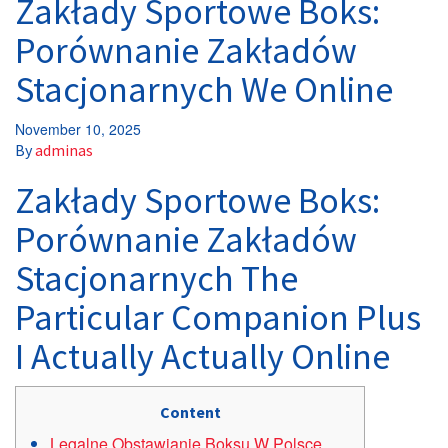
Zakłady Sportowe Boks:
Porównanie Zakładów
Stacjonarnych We Online
November 10, 2025
By
adminas
Zakłady Sportowe Boks:
Porównanie Zakładów
Stacjonarnych The
Particular Companion Plus
I Actually Actually Online
Content
Legalne Obstawianie Boksu W Polsce