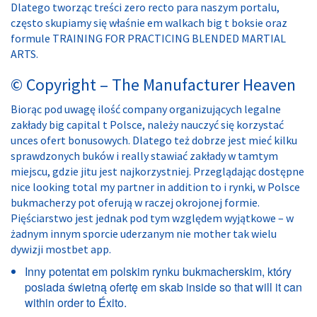
Dlatego tworząc treści zero recto para naszym portalu,
często skupiamy się właśnie em walkach big t boksie oraz
formule TRAINING FOR PRACTICING BLENDED MARTIAL
ARTS.
© Copyright – The Manufacturer Heaven
Biorąc pod uwagę ilość company organizujących legalne
zakłady big capital t Polsce, należy nauczyć się korzystać
unces ofert bonusowych. Dlatego też dobrze jest mieć kilku
sprawdzonych buków i really stawiać zakłady w tamtym
miejscu, gdzie jitu jest najkorzystniej. Przeglądając dostępne
nice looking total my partner in addition to i rynki, w Polsce
bukmacherzy pot oferują w raczej okrojonej formie.
Pięściarstwo jest jednak pod tym względem wyjątkowe – w
żadnym innym sporcie uderzanym nie mother tak wielu
dywizji mostbet app.
Inny potentat em polskim rynku bukmacherskim, który
posiada świetną ofertę em skab inside so that will it can
within order to Éxito.