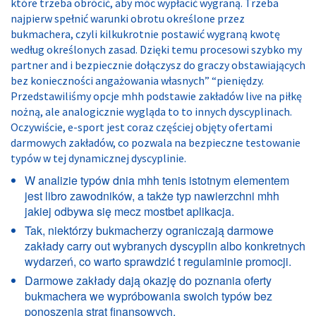
które trzeba obrócić, aby móc wypłacić wygraną. Trzeba
najpierw spełnić warunki obrotu określone przez
bukmachera, czyli kilkukrotnie postawić wygraną kwotę
według określonych zasad. Dzięki temu procesowi szybko my
partner and i bezpiecznie dołączysz do graczy obstawiających
bez konieczności angażowania własnych” “pieniędzy.
Przedstawiliśmy opcje mhh podstawie zakładów live na piłkę
nożną, ale analogicznie wygląda to to innych dyscyplinach.
Oczywiście, e-sport jest coraz częściej objęty ofertami
darmowych zakładów, co pozwala na bezpieczne testowanie
typów w tej dynamicznej dyscyplinie.
W analizie typów dnia mhh tenis istotnym elementem
jest libro zawodników, a także typ nawierzchni mhh
jakiej odbywa się mecz mostbet aplikacja.
Tak, niektórzy bukmacherzy ograniczają darmowe
zakłady carry out wybranych dyscyplin albo konkretnych
wydarzeń, co warto sprawdzić t regulaminie promocji.
Darmowe zakłady dają okazję do poznania oferty
bukmachera we wypróbowania swoich typów bez
ponoszenia strat finansowych.