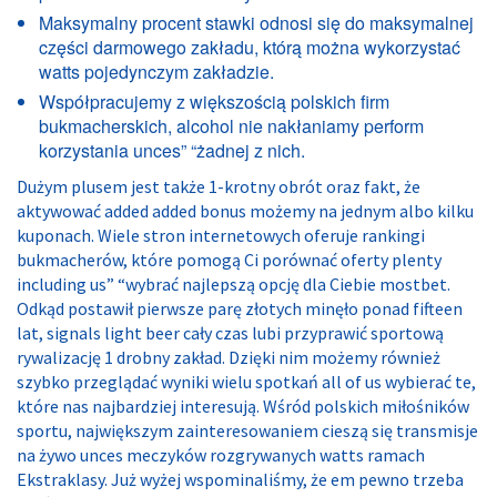
Maksymalny procent stawki odnosi się do maksymalnej
części darmowego zakładu, którą można wykorzystać
watts pojedynczym zakładzie.
Współpracujemy z większością polskich firm
bukmacherskich, alcohol nie nakłaniamy perform
korzystania unces” “żadnej z nich.
Dużym plusem jest także 1-krotny obrót oraz fakt, że
aktywować added added bonus możemy na jednym albo kilku
kuponach. Wiele stron internetowych oferuje rankingi
bukmacherów, które pomogą Ci porównać oferty plenty
including us” “wybrać najlepszą opcję dla Ciebie mostbet.
Odkąd postawił pierwsze parę złotych minęło ponad fifteen
lat, signals light beer cały czas lubi przyprawić sportową
rywalizację 1 drobny zakład. Dzięki nim możemy również
szybko przeglądać wyniki wielu spotkań all of us wybierać te,
które nas najbardziej interesują. Wśród polskich miłośników
sportu, największym zainteresowaniem cieszą się transmisje
na żywo unces meczyków rozgrywanych watts ramach
Ekstraklasy. Już wyżej wspominaliśmy, że em pewno trzeba