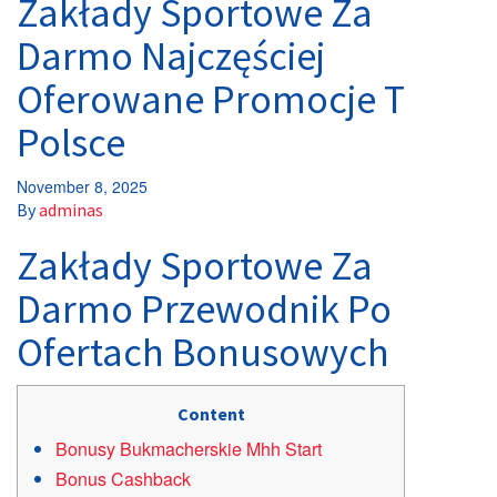
Zakłady Sportowe Za
Darmo Najczęściej
Oferowane Promocje T
Polsce
November 8, 2025
By
adminas
Zakłady Sportowe Za
Darmo Przewodnik Po
Ofertach Bonusowych
Content
Bonusy Bukmacherskie Mhh Start
Bonus Cashback