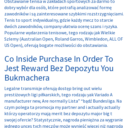
Obstawianie tenisa w zakładach sportowych za darmo to
dobry wybór dla osób, które potrafią analizować formę
zawodników i są zainteresowane szybkimi rozstrzygnięciami.
Tenis to sport indywidualny, gdzie każdy mecz to starcie
dwóch zawodników, company ułatwia ocenę szans i ryzyka.
Popularne wydarzenia tenisowe, tego rodzaju jak Wielkie
Szlemy (Australian Open, Roland Garros, Wimbledon, ALL OF
US Open), oferują bogate możliwości do obstawiania.
Co Inside Purchase In Order To
Jest Reward Bez Depozytu You
Bukmachera
Legalne transmisje oferują dostęp bring out wielu
prestiżowych ligi piłkarskich, tego rodzaju yak Variado A
manufacturer new, Are normally Lista” “bądź Bundesliga. Na
czym polega ta promocja my partner and i actually actually
którzy operatorzy mają merit bez depozytu major big t
swojej ofercie? Statystycznie, nagroda pieniężna za wygranie
jednego unces tych meczów może wynieść więcej niż nagroda