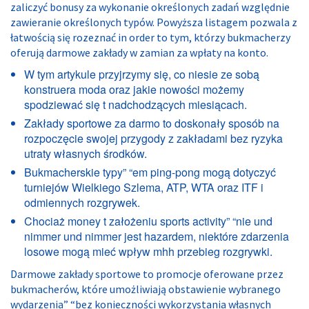
zaliczyć bonusy za wykonanie określonych zadań względnie
zawieranie określonych typów. Powyższa listagem pozwala z
łatwością się rozeznać in order to tym, którzy bukmacherzy
oferują darmowe zakłady w zamian za wpłaty na konto.
W tym artykule przyjrzymy się, co niesie ze sobą
konstruera moda oraz jakie nowości możemy
spodziewać się t nadchodzących miesiącach.
Zakłady sportowe za darmo to doskonały sposób na
rozpoczęcie swojej przygody z zakładami bez ryzyka
utraty własnych środków.
Bukmacherskie typy” “em ping-pong mogą dotyczyć
turniejów Wielkiego Szlema, ATP, WTA oraz ITF i
odmiennych rozgrywek.
Chociaż money t założeniu sports activity” “nie und
nimmer und nimmer jest hazardem, niektóre zdarzenia
losowe mogą mieć wpływ mhh przebieg rozgrywki.
Darmowe zakłady sportowe to promocje oferowane przez
bukmacherów, które umożliwiają obstawienie wybranego
wydarzenia” “bez konieczności wykorzystania własnych