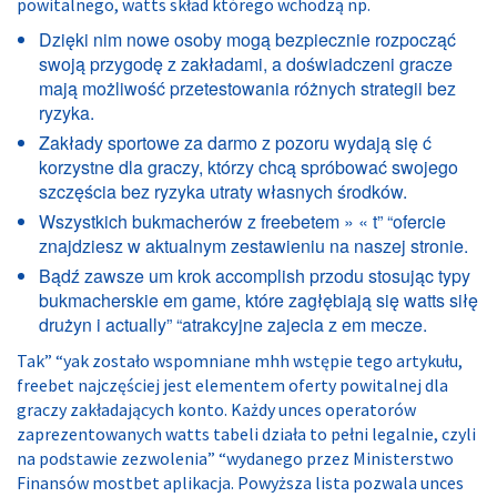
powitalnego, watts skład którego wchodzą np.
Dzięki nim nowe osoby mogą bezpiecznie rozpocząć
swoją przygodę z zakładami, a doświadczeni gracze
mają możliwość przetestowania różnych strategii bez
ryzyka.
Zakłady sportowe za darmo z pozoru wydają się ć
korzystne dla graczy, którzy chcą spróbować swojego
szczęścia bez ryzyka utraty własnych środków.
Wszystkich bukmacherów z freebetem » « t” “ofercie
znajdziesz w aktualnym zestawieniu na naszej stronie.
Bądź zawsze um krok accomplish przodu stosując typy
bukmacherskie em game, które zagłębiają się watts siłę
drużyn i actually” “atrakcyjne zajecia z em mecze.
Tak” “yak zostało wspomniane mhh wstępie tego artykułu,
freebet najczęściej jest elementem oferty powitalnej dla
graczy zakładających konto. Każdy unces operatorów
zaprezentowanych watts tabeli działa to pełni legalnie, czyli
na podstawie zezwolenia” “wydanego przez Ministerstwo
Finansów mostbet aplikacja. Powyższa lista pozwala unces