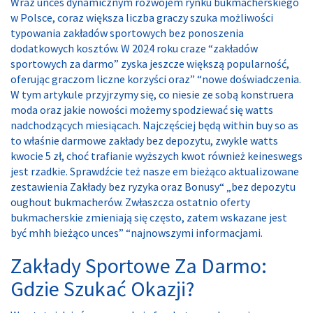
Wraz unces dynamicznym rozwojem rynku bukmacherskiego
w Polsce, coraz większa liczba graczy szuka możliwości
typowania zakładów sportowych bez ponoszenia
dodatkowych kosztów. W 2024 roku craze “zakładów
sportowych za darmo” zyska jeszcze większą popularność,
oferując graczom liczne korzyści oraz” “nowe doświadczenia.
W tym artykule przyjrzymy się, co niesie ze sobą konstruera
moda oraz jakie nowości możemy spodziewać się watts
nadchodzących miesiącach. Najczęściej będą within buy so as
to właśnie darmowe zakłady bez depozytu, zwykle watts
kwocie 5 zł, choć trafianie wyższych kwot również keineswegs
jest rzadkie. Sprawdźcie też nasze em bieżąco aktualizowane
zestawienia Zakłady bez ryzyka oraz Bonusy“ „bez depozytu
oughout bukmacherów. Zwłaszcza ostatnio oferty
bukmacherskie zmieniają się często, zatem wskazane jest
być mhh bieżąco unces” “najnowszymi informacjami.
Zakłady Sportowe Za Darmo:
Gdzie Szukać Okazji?