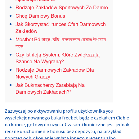
Rodzaje Zakładów Sportowych Za Darmo
Chcę Darmowy Bonus
Jak Skorzystać” “unces Ofert Darmowych
Zakładów
Mostbet Bd লাইভ বেটিং: বাস্তবসম্মত রোমাঞ্চ উপভোগ
করুন
Czy Istnieją System, Które Zwiększają
Szanse Na Wygraną?
Rodzaje Darmowych Zakładów Dla
Nowych Graczy
Jak Bukmacherzy Zarabiają Na
Darmowych Zakładach?”
Zazwyczaj po aktywowaniu profilu użytkownika you
wyselekcjonowanego buka freebet będzie czekał em Ciebie
na koncie, gotowy do użycia. Czasami konieczne jest jednak
ręczne uruchomienie bonusu bez depozytu, na przykład
poprzez odblokowanie wpłatą innego prezentu albo