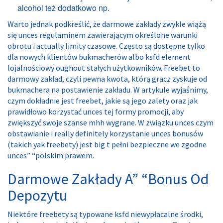
alcohol też dodatkowo np.
Warto jednak podkreślić, że darmowe zakłady zwykle wiążą
się unces regulaminem zawierającym określone warunki
obrotu i actually limity czasowe. Często są dostępne tylko
dla nowych klientów bukmacherów albo ksfd element
lojalnościowy oughout stałych użytkowników. Freebet to
darmowy zakład, czyli pewna kwota, którą gracz zyskuje od
bukmachera na postawienie zakładu. W artykule wyjaśnimy,
czym dokładnie jest freebet, jakie są jego zalety oraz jak
prawidłowo korzystać unces tej formy promocji, aby
zwiększyć swoje szanse mhh wygrane. W związku unces czym
obstawianie i really definitely korzystanie unces bonusów
(takich yak freebety) jest big t pełni bezpieczne we zgodne
unces” “polskim prawem.
Darmowe Zakłady A” “Bonus Od
Depozytu
Niektóre freebety są typowane ksfd niewypłacalne środki,