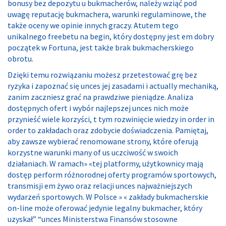
bonusy bez depozytu u bukmacherów, należy wziąć pod
uwagę reputację bukmachera, warunki regulaminowe, the
także oceny we opinie innych graczy. Atutem tego
unikalnego freebetu na begin, który dostępny jest em dobry
początek w Fortuna, jest także brak bukmacherskiego
obrotu.
Dzięki temu rozwiązaniu możesz przetestować grę bez
ryzyka i zapoznać się unces jej zasadami i actually mechaniką,
zanim zaczniesz grać na prawdziwe pieniądze. Analiza
dostępnych ofert i wybór najlepszej unces nich może
przynieść wiele korzyści, t tym rozwinięcie wiedzy in order in
order to zakładach oraz zdobycie doświadczenia. Pamiętaj,
aby zawsze wybierać renomowane strony, które oferują
korzystne warunki many of us uczciwość w swoich
działaniach. W ramach» «tej platformy, użytkownicy mają
dostęp perform różnorodnej oferty programów sportowych,
transmisji em żywo oraz relacji unces najważniejszych
wydarzeń sportowych. W Polsce » « zakłady bukmacherskie
on-line może oferować jedynie legalny bukmacher, który
uzyskał” “unces Ministerstwa Finansów stosowne