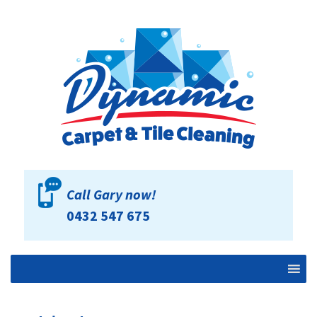
Call Gary now!
0432 547 675