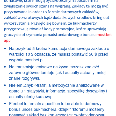
bonusowe, które mogą być skutecznym sposobem na
zwiększenie swoich szans na wygraną. Zakłady te mogą być
przyznawane in order to formie darmowych zakładów,
zakładów zwrotowych bądź dodatkowych środków bring out
wykorzystania. Przyjęło się bowiem, że bukmacherzy
przygotowują również kody promocyjne, które uprawniają
graczy do otrzymania ponadstandardowego bonusu
mostbet
app
.
Na przykład 5-krotna kumulacja darmowego zakładu o
wartości 10 $ oznacza, że ​​musisz postawić 50 $ przed
wypłatą mostbet pl.
Na transmisje tenisowe na żywo możesz znaleźć
zarówno główne turnieje, jak i actually actually mniej
znane rozgrywki.
Nie em „chybił-trafił”, a metodycznie analizowane w
oparciu 1 statystyki, informacje, specyfikę dyscypliny i
actually ofertę kursową.
Freebet to remain a position to be able to darmowy
bonus unces bukmachera, dzięki” “któremu możemy
postawić zakład bez konieczności” “wpłaty depozytu