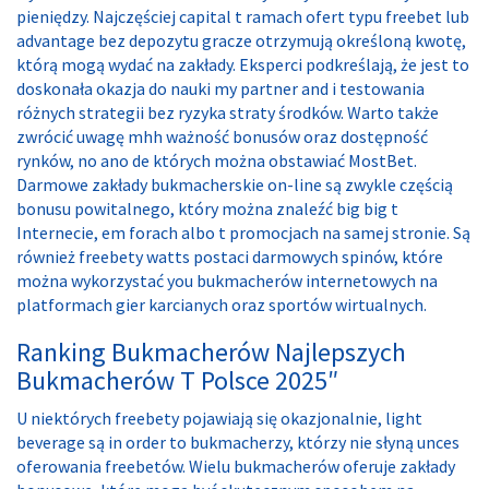
pieniędzy. Najczęściej capital t ramach ofert typu freebet lub
advantage bez depozytu gracze otrzymują określoną kwotę,
którą mogą wydać na zakłady. Eksperci podkreślają, że jest to
doskonała okazja do nauki my partner and i testowania
różnych strategii bez ryzyka straty środków. Warto także
zwrócić uwagę mhh ważność bonusów oraz dostępność
rynków, no ano de których można obstawiać MostBet.
Darmowe zakłady bukmacherskie on-line są zwykle częścią
bonusu powitalnego, który można znaleźć big big t
Internecie, em forach albo t promocjach na samej stronie. Są
również freebety watts postaci darmowych spinów, które
można wykorzystać you bukmacherów internetowych na
platformach gier karcianych oraz sportów wirtualnych.
Ranking Bukmacherów Najlepszych
Bukmacherów T Polsce 2025″
U niektórych freebety pojawiają się okazjonalnie, light
beverage są in order to bukmacherzy, którzy nie słyną unces
oferowania freebetów. Wielu bukmacherów oferuje zakłady