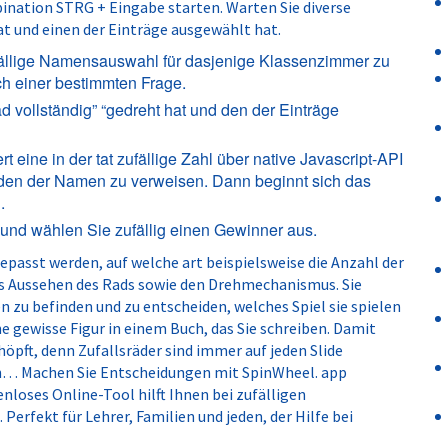
nation STRG + Eingabe starten. Warten Sie diverse
at und einen der Einträge ausgewählt hat.
fällige Namensauswahl für dasjenige Klassenzimmer zu
ch einer bestimmten Frage.
 vollständig” “gedreht hat und den der Einträge
t eine in der tat zufällige Zahl über native Javascript-API
 den der Namen zu verweisen. Dann beginnt sich das
.
e und wählen Sie zufällig einen Gewinner aus.
passt werden, auf welche art beispielsweise die Anzahl der
as Aussehen des Rads sowie den Drehmechanismus. Sie
zu befinden und zu entscheiden, welches Spiel sie spielen
e gewisse Figur in einem Buch, das Sie schreiben. Damit
öpft, denn Zufallsräder sind immer auf jeden Slide
den… Machen Sie Entscheidungen mit SpinWheel. app
nloses Online-Tool hilft Ihnen bei zufälligen
erfekt für Lehrer, Familien und jeden, der Hilfe bei