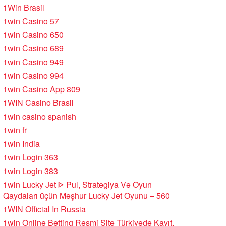
1Win Brasil
1win Casino 57
1win Casino 650
1win Casino 689
1win Casino 949
1win Casino 994
1win Casino App 809
1WIN Casino Brasil
1win casino spanish
1win fr
1win India
1win Login 363
1win Login 383
1win Lucky Jet ᐈ Pul, Strategiya Və Oyun
Qaydaları üçün Məşhur Lucky Jet Oyunu – 560
1WIN Official In Russia
1win Online Betting Resmi Site Türkiyede Kayıt,