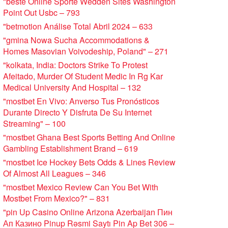
"beste Online Sporte Wedden Sites Washington
Point Out Usbc – 793
"betmotion Análise Total Abril 2024 – 633
"gmina Nowa Sucha Accommodations &
Homes Masovian Voivodeship, Poland" – 271
"kolkata, India: Doctors Strike To Protest
Afeitado, Murder Of Student Medic In Rg Kar
Medical University And Hospital – 132
"mostbet En Vivo: Anverso Tus Pronósticos
Durante Directo Y Disfruta De Su Internet
Streaming" – 100
"mostbet Ghana Best Sports Betting And Online
Gambling Establishment Brand – 619
"mostbet Ice Hockey Bets Odds & Lines Review
Of Almost All Leagues – 346
"mostbet Mexico Review Can You Bet With
Mostbet From Mexico?" – 831
"pin Up Casino Online Arizona Azerbaijan Пин
Ап Казино Pinup Rəsmi Saytı Pin Ap Bet 306 –