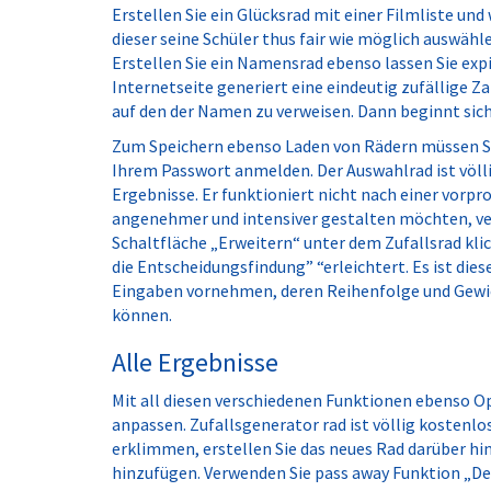
Erstellen Sie ein Glücksrad mit einer Filmliste und 
dieser seine Schüler thus fair wie möglich auswähl
Erstellen Sie ein Namensrad ebenso lassen Sie expi
Internetseite generiert eine eindeutig zufällige Z
auf den der Namen zu verweisen. Dann beginnt sic
Zum Speichern ebenso Laden von Rädern müssen Sie
Ihrem Passwort anmelden. Der Auswahlrad ist völlig 
Ergebnisse. Er funktioniert nicht nach einer vor
angenehmer und intensiver gestalten möchten, ver
Schaltfläche „Erweitern“ unter dem Zufallsrad klic
die Entscheidungsfindung” “erleichtert. Es ist die
Eingaben vornehmen, deren Reihenfolge und Gew
können.
Alle Ergebnisse
Mit all diesen verschiedenen Funktionen ebenso Op
anpassen. Zufallsgenerator rad ist völlig kostenlo
erklimmen, erstellen Sie das neues Rad darüber hin
hinzufügen. Verwenden Sie pass away Funktion „Des