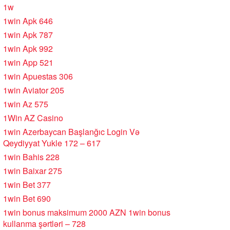
1w
1win Apk 646
1win Apk 787
1win Apk 992
1win App 521
1win Apuestas 306
1win Aviator 205
1win Az 575
1Win AZ Casino
1win Azerbaycan Başlanğıc Login Və
Qeydiyyat Yukle 172 – 617
1win Bahis 228
1win Baixar 275
1win Bet 377
1win Bet 690
1win bonus maksimum 2000 AZN 1win bonus
kullanma şərtləri – 728