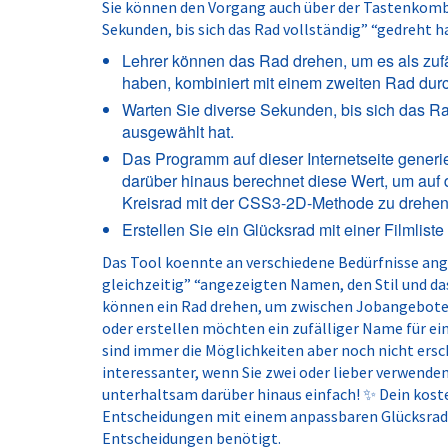
Sie können den Vorgang auch über der Tastenkombi
Sekunden, bis sich das Rad vollständig” “gedreht h
Lehrer können das Rad drehen, um es als zu
haben, kombiniert mit einem zweiten Rad dur
Warten Sie diverse Sekunden, bis sich das Rad
ausgewählt hat.
Das Programm auf dieser Internetseite generier
darüber hinaus berechnet diese Wert, um auf
Kreisrad mit der CSS3-2D-Methode zu drehen
Erstellen Sie ein Glücksrad mit einer Filmlist
Das Tool koennte an verschiedene Bedürfnisse ange
gleichzeitig” “angezeigten Namen, den Stil und d
können ein Rad drehen, um zwischen Jobangeboten 
oder erstellen möchten ein zufälliger Name für ein
sind immer die Möglichkeiten aber noch nicht ersch
interessanter, wenn Sie zwei oder lieber verwen
unterhaltsam darüber hinaus einfach! ✨ Dein koste
Entscheidungen mit einem anpassbaren Glücksrad. P
Entscheidungen benötigt.