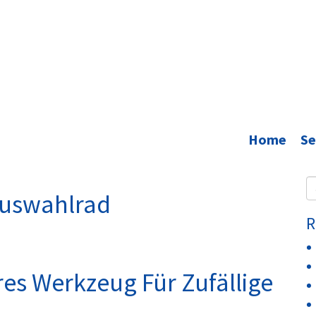
Home
Se
Se
Auswahlrad
fo
R
es Werkzeug Für Zufällige