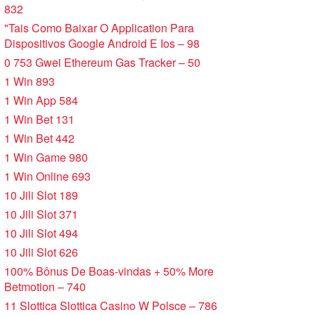
832
"Tais Como Baixar O Application Para
Dispositivos Google Android E Ios – 98
0 753 Gwei Ethereum Gas Tracker – 50
1 Win 893
1 Win App 584
1 Win Bet 131
1 Win Bet 442
1 Win Game 980
1 Win Online 693
10 Jili Slot 189
10 Jili Slot 371
10 Jili Slot 494
10 Jili Slot 626
100% Bônus De Boas-vindas + 50% More
Betmotion – 740
11 Slottica Slottica Casino W Polsce – 786