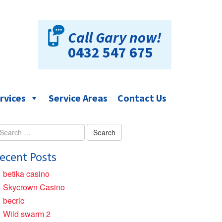
Call Gary now!
0432 547 675
rvices
Service Areas
Contact Us
arch
r:
ecent Posts
betika casino
Skycrown Casino
becric
Wild swarm 2