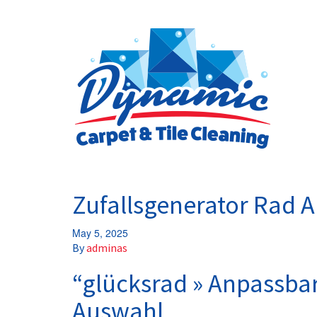
Zufallsgenerator Rad 
May 5, 2025
By
adminas
“glücksrad » Anpassbar
Auswahl