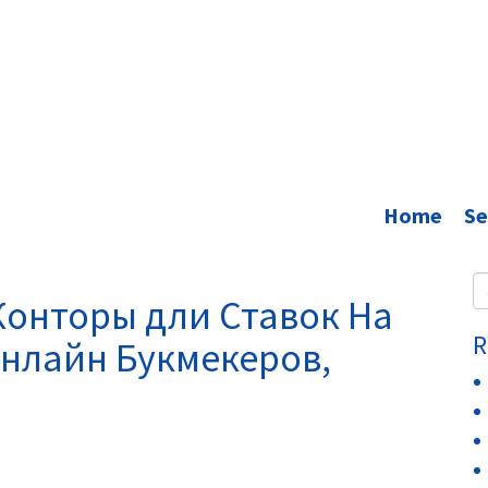
Home
Se
Se
Конторы дли Ставок На
fo
R
Онлайн Букмекеров,