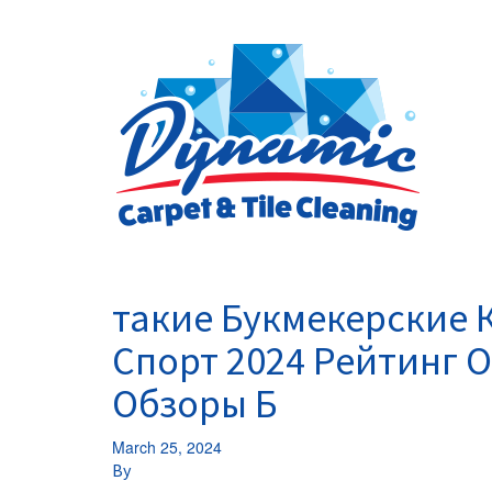
такие Букмекерские 
Спорт 2024 Рейтинг 
Обзоры Б
March 25, 2024
By