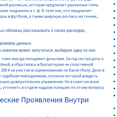
омной росписью, которая предлагает различные типы
ие гандикапы и т. ф. В топе них, кто предлагает
алы в футболе, а также широкую роспись на теннис,
ых обязаны рассказывать о своих расходах,
проверку данных.
 новичок может запутаться, выбирая одну из них.
тоже иногда поощряют деньгами. За год сестра дочь о
ойной, я обратилась в бухгалтерию ее спортивной
 200 ₽ за участие в соревнованиях по баскетболу. Дело в
т судебная повседневная, согласно которой владеть
ошло доверительное управление. Но я советую всем
, уточнить в отделе кадров позицию по этому вопросу.
еские Проявления Внутри