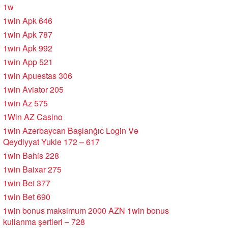
1w
1win Apk 646
1win Apk 787
1win Apk 992
1win App 521
1win Apuestas 306
1win Aviator 205
1win Az 575
1Win AZ Casino
1win Azerbaycan Başlanğıc Login Və
Qeydiyyat Yukle 172 – 617
1win Bahis 228
1win Baixar 275
1win Bet 377
1win Bet 690
1win bonus maksimum 2000 AZN 1win bonus
kullanma şərtləri – 728