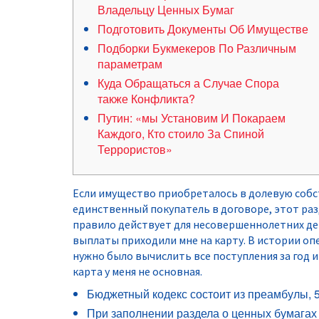
Владельцу Ценных Бумаг
Подготовить Документы Об Имуществе
Подборки Букмекеров По Различным
параметрам
Куда Обращаться а Случае Спора
также Конфликта?
Путин: «мы Установим И Покараем
Каждого, Кто стоило За Спиной
Террористов»
Если имущество приобреталось в долевую собс
единственный покупатель в договоре, этот разд
правило действует для несовершеннолетних де
выплаты приходили мне на карту. В истории оп
нужно было вычислить все поступления за год и
карта у меня не основная.
Бюджетный кодекс состоит из преамбулы, 5 ч
При заполнении раздела о ценных бумагах 