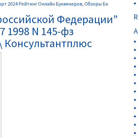
орт 2024 Рейтинг Онлайн Букмекеров, Обзоры Бк
R
российской Федерации”
7 1998 N 145-фз
A
\ Консультантплюс