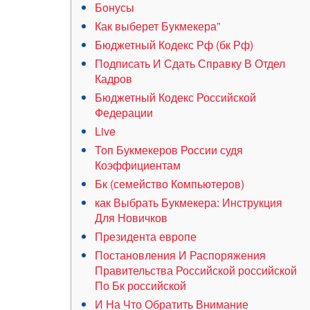
Бонусы
Как выберет Букмекера”
Бюджетный Кодекс Рф (бк Рф)
Подписать И Сдать Справку В Отдел
Кадров
Бюджетный Кодекс Российской
Федерации
Live
Топ Букмекеров России судя
Коэффициентам
Бк (семейство Компьютеров)
как Выбрать Букмекера: Инструкция
Для Новичков
Президента европе
Постановления И Распоряжения
Правительства Российской российской
По Бк российской
И На Что Обратить Внимание