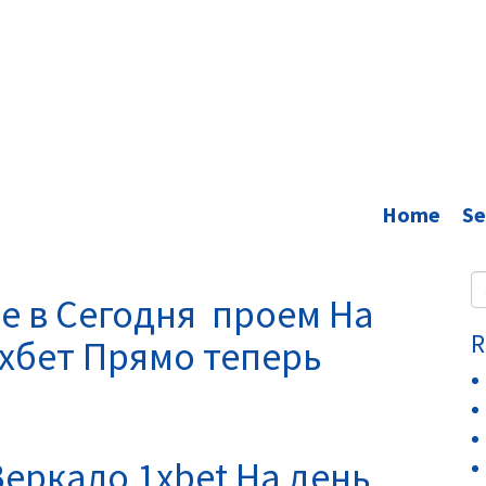
Home
Se
Se
 в Сегодня ️ проем На
fo
R
хбет Прямо теперь
еркало 1xbet На день