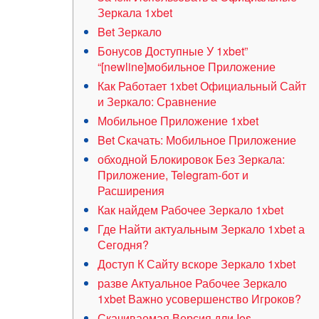
Зеркала 1xbet
Bet Зеркало
Бонусов Доступные У 1xbet”
“[newline]мобильное Приложение
Как Работает 1xbet Официальный Сайт
и Зеркало: Сравнение
Мобильное Приложение 1xbet
Bet Скачать: Мобильное Приложение
обходной Блокировок Без Зеркала:
Приложение, Telegram-бот и
Расширения
Как найдем Рабочее Зеркало 1xbet
Где Найти актуальным Зеркало 1xbet а
Сегодня?
Доступ К Сайту вскоре Зеркало 1xbet
разве Актуальное Рабочее Зеркало
1xbet Важно усовершенство Игроков?
Скачиваемая Версия дли Ios