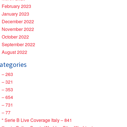
February 2023
January 2023
December 2022
November 2022
October 2022
September 2022
August 2022
ategories
– 263
– 321
– 353
– 654
– 731
– 77
"️ Serie B Live Coverage Italy – 841