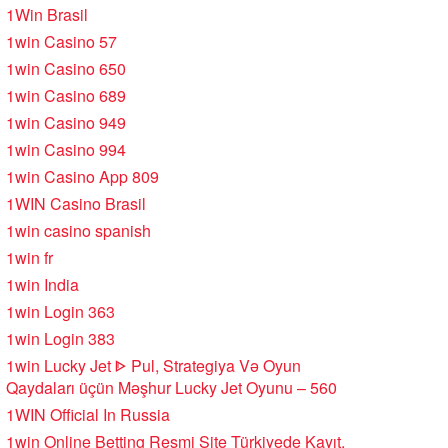
1Win Brasil
1win Casino 57
1win Casino 650
1win Casino 689
1win Casino 949
1win Casino 994
1win Casino App 809
1WIN Casino Brasil
1win casino spanish
1win fr
1win India
1win Login 363
1win Login 383
1win Lucky Jet ᐈ Pul, Strategiya Və Oyun
Qaydaları üçün Məşhur Lucky Jet Oyunu – 560
1WIN Official In Russia
1win Online Betting Resmi Site Türkiyede Kayıt,