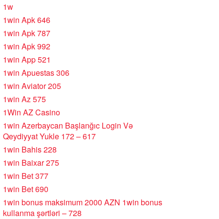
1w
1win Apk 646
1win Apk 787
1win Apk 992
1win App 521
1win Apuestas 306
1win Aviator 205
1win Az 575
1Win AZ Casino
1win Azerbaycan Başlanğıc Login Və
Qeydiyyat Yukle 172 – 617
1win Bahis 228
1win Baixar 275
1win Bet 377
1win Bet 690
1win bonus maksimum 2000 AZN 1win bonus
kullanma şərtləri – 728