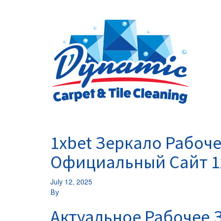
1xbet Зеркало Рабочее
Официальный Сайт 1
July 12, 2025
By
Актуальное Рабочее З