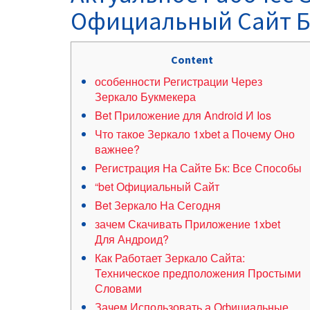
Официальный Сайт Б
Content
особенности Регистрации Через
Зеркало Букмекера
Bet Приложение для Android И Ios
Что такое Зеркало 1xbet а Почему Оно
важнее?
Регистрация На Сайте Бк: Все Способы
“bet Официальный Сайт
Bet Зеркало На Сегодня
зачем Скачивать Приложение 1xbet
Для Андроид?
Как Работает Зеркало Сайта:
Техническое предположения Простыми
Словами
Зачем Использовать а Официальные