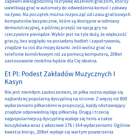
zapewni wielogodzinną rozrywkę wszelkim graczom, którzy
uwielbiają grać w automaty do odwiedzenia konsol i zabawy
na żywo. Na początek można rozpocząć od czasu gratisowych
komputerów bezpiecznie, które są dostępne w odmiany
demonstracyjnej, a później przejść na opcję gry na
rzeczywiste pieniądze. Wybór jest na tyle duży, że większość
graczy, bez względu na posiadany budżet i zapatrywania,
znajdzie tu coś dla mojej dziurki. Jeśli wolisz grać na
telefonie komórkowym niż za pomocą komputera, 20Bet
zastosowanie mobilna będzie dla Cię idealna.
Et Pl: Podest Zakładów Muzycznych I
Kasyn
Nie jest niemiłym zaskoczeniem, że piłka nożna wydaje się
najbardziej popularną dyscypliną na stronie. Z więcej niż 800
wydarzeniami piłkarskimi w propozycji, każdy obstawiający
znajdzie odpowiednią ligę piłkarską. Drugą i trzecią
najpopularniejszą dyscypliną wydaje się tenis a także
koszykówka wraz z właściwie 176 i 164 wydarzeniami. Ogólnie
kwestia biorąc, 20Bet wydaje się wartym powierzenia