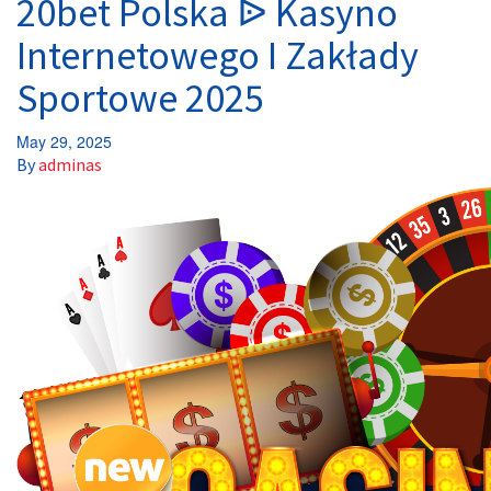
20bet Polska ᐉ Kasyno
Internetowego I Zakłady
Sportowe 2025
May 29, 2025
By
adminas