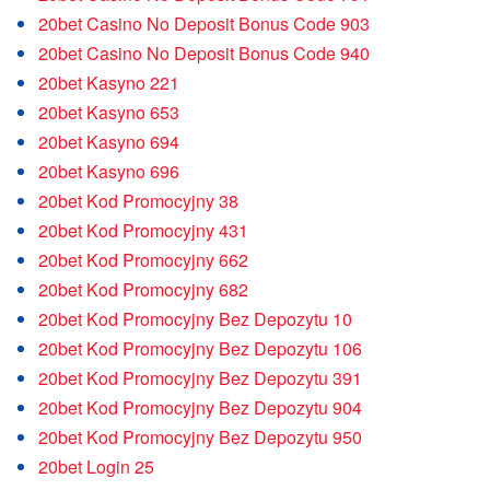
20bet Casino No Deposit Bonus Code 903
20bet Casino No Deposit Bonus Code 940
20bet Kasyno 221
20bet Kasyno 653
20bet Kasyno 694
20bet Kasyno 696
20bet Kod Promocyjny 38
20bet Kod Promocyjny 431
20bet Kod Promocyjny 662
20bet Kod Promocyjny 682
20bet Kod Promocyjny Bez Depozytu 10
20bet Kod Promocyjny Bez Depozytu 106
20bet Kod Promocyjny Bez Depozytu 391
20bet Kod Promocyjny Bez Depozytu 904
20bet Kod Promocyjny Bez Depozytu 950
20bet Login 25