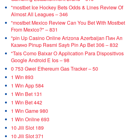
"mostbet Ice Hockey Bets Odds & Lines Review Of
Almost All Leagues – 346
"mostbet Mexico Review Can You Bet With Mostbet
From Mexico?" – 831
"pin Up Casino Online Arizona Azerbaijan Пин Ап
Казино Pinup Rəsmi Saytı Pin Ap Bet 306 – 832
"Tais Como Baixar O Application Para Dispositivos
Google Android E Ios – 98
0 753 Gwei Ethereum Gas Tracker – 50
1 Win 893
1 Win App 584
1 Win Bet 131
1 Win Bet 442
1 Win Game 980
1 Win Online 693
10 Jili Slot 189
10 Jili Slot 371