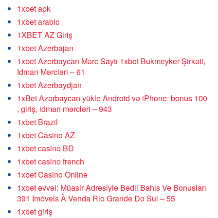
1xbet apk
1xbet arabic
1XBET AZ Giriş
1xbet Azerbajan
1xbet Azerbaycan Mərc Saytı 1xbet Bukmeyker Şirkəti,
Idman Mərcləri – 61
1xbet Azerbaydjan
1xBet Azərbaycan yükle Android və iPhone: bonus 100
, giriş, idman mərcləri – 943
1xbet Brazil
1xbet Casino AZ
1xbet casino BD
1xbet casino french
1xbet Casino Online
1xbet əvvəl: Müasir Adresiyle Bədii Bahis Ve Bonusları
391 Imóveis À Venda Rio Grande Do Sul – 55
1xbet giriş