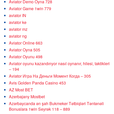
Aviator Demo Oyna 728
Aviator Game 1win 779
aviator IN
aviator ke
aviator mz
aviator ng
Aviator Online 663
Aviator Oyna 505
Aviator Oyunu 498
Aviator oyunu kazandırıyor nasıl oynanır, hilesi, taktikleri
– 194
Aviator Игра На Деньги Момент Когда – 305
Avis Golden Panda Casino 453
AZ Most BET
Azerbajany Mostbet
Azərbaycanda ən şah Bukmeker Tətbiqləri Təntənəli
Bonuslara 1win Seyrək 118 – 889