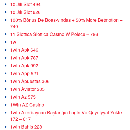
10 Jili Slot 494
10 Jili Slot 626
100% Bônus De Boas-vindas + 50% More Betmotion –
740
11 Slottica Slottica Casino W Polsce – 786
1w
1win Apk 646
1win Apk 787
1win Apk 992
1win App 521
1win Apuestas 306
1win Aviator 205
1win Az 575
1Win AZ Casino
1win Azerbaycan Başlanğıc Login Və Qeydiyyat Yukle
172 – 617
1win Bahis 228