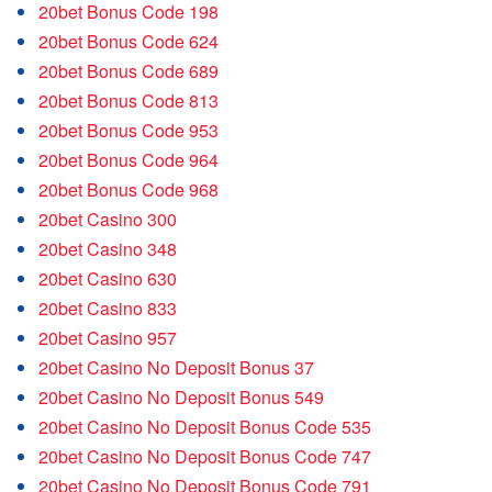
20bet Bonus Code 198
20bet Bonus Code 624
20bet Bonus Code 689
20bet Bonus Code 813
20bet Bonus Code 953
20bet Bonus Code 964
20bet Bonus Code 968
20bet Casino 300
20bet Casino 348
20bet Casino 630
20bet Casino 833
20bet Casino 957
20bet Casino No Deposit Bonus 37
20bet Casino No Deposit Bonus 549
20bet Casino No Deposit Bonus Code 535
20bet Casino No Deposit Bonus Code 747
20bet Casino No Deposit Bonus Code 791