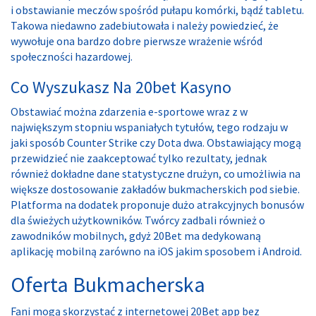
i obstawianie meczów spośród pułapu komórki, bądź tabletu.
Takowa niedawno zadebiutowała i należy powiedzieć, że
wywołuje ona bardzo dobre pierwsze wrażenie wśród
społeczności hazardowej.
Co Wyszukasz Na 20bet Kasyno
Obstawiać można zdarzenia e-sportowe wraz z w
największym stopniu wspaniałych tytułów, tego rodzaju w
jaki sposób Counter Strike czy Dota dwa. Obstawiający mogą
przewidzieć nie zaakceptować tylko rezultaty, jednak
również dokładne dane statystyczne drużyn, co umożliwia na
większe dostosowanie zakładów bukmacherskich pod siebie.
Platforma na dodatek proponuje dużo atrakcyjnych bonusów
dla świeżych użytkowników. Twórcy zadbali również o
zawodników mobilnych, gdyż 20Bet ma dedykowaną
aplikację mobilną zarówno na iOS jakim sposobem i Android.
Oferta Bukmacherska
Fani mogą skorzystać z internetowej 20Bet app bez