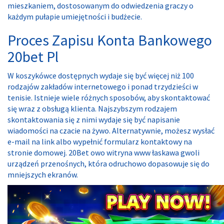
mieszkaniem, dostosowanym do odwiedzenia graczy o
każdym pułapie umiejętności i budżecie.
Proces Zapisu Konta Bankowego
20bet Pl
W koszykówce dostępnych wydaje się być więcej niż 100
rodzajów zakładów internetowego i ponad trzydzieści w
tenisie. Istnieje wiele różnych sposobów, aby skontaktować
się wraz z obsługą klienta. Najszybszym rodzajem
skontaktowania się z nimi wydaje się być napisanie
wiadomości na czacie na żywo. Alternatywnie, możesz wysłać
e-mail na link albo wypełnić formularz kontaktowy na
stronie domowej. 20Bet owo witryna www łaskawa gwoli
urządzeń przenośnych, która odruchowo dopasowuje się do
mniejszych ekranów.