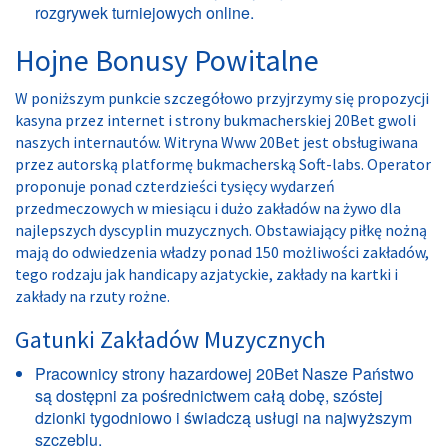
rozgrywek turniejowych online.
Hojne Bonusy Powitalne
W poniższym punkcie szczegółowo przyjrzymy się propozycji
kasyna przez internet i strony bukmacherskiej 20Bet gwoli
naszych internautów. Witryna Www 20Bet jest obsługiwana
przez autorską platformę bukmacherską Soft-labs. Operator
proponuje ponad czterdzieści tysięcy wydarzeń
przedmeczowych w miesiącu i dużo zakładów na żywo dla
najlepszych dyscyplin muzycznych. Obstawiający piłkę nożną
mają do odwiedzenia władzy ponad 150 możliwości zakładów,
tego rodzaju jak handicapy azjatyckie, zakłady na kartki i
zakłady na rzuty rożne.
Gatunki Zakładów Muzycznych
Pracownicy strony hazardowej 20Bet Nasze Państwo
są dostępni za pośrednictwem całą dobę, szóstej
dzionki tygodniowo i świadczą usługi na najwyższym
szczeblu.