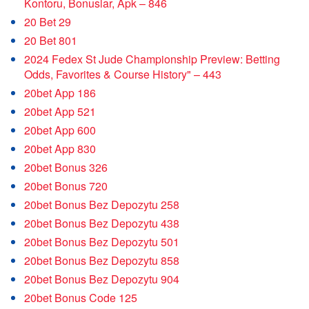
Kontoru, Bonuslar, Apk – 846
20 Bet 29
20 Bet 801
2024 Fedex St Jude Championship Preview: Betting
Odds, Favorites & Course History" – 443
20bet App 186
20bet App 521
20bet App 600
20bet App 830
20bet Bonus 326
20bet Bonus 720
20bet Bonus Bez Depozytu 258
20bet Bonus Bez Depozytu 438
20bet Bonus Bez Depozytu 501
20bet Bonus Bez Depozytu 858
20bet Bonus Bez Depozytu 904
20bet Bonus Code 125