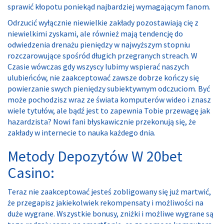
sprawić kłopotu poniekąd najbardziej wymagającym fanom.
Odrzucić wyłącznie niewielkie zakłady pozostawiają cię z
niewielkimi zyskami, ale również mają tendencję do
odwiedzenia drenażu pieniędzy w najwyższym stopniu
rozczarowujące spośród długich przegranych streach. W
Czasie wówczas gdy wszyscy lubimy wspierać naszych
ulubieńców, nie zaakceptować zawsze dobrze kończy się
powierzanie swych pieniędzy subiektywnym odczuciom. Być
może pochodzisz wraz ze świata komputerów wideo i znasz
wiele tytułów, ale bądź jest to zapewnia Tobie przewagę jak
hazardzista? Nowi fani błyskawicznie przekonują się, że
zakłady w internecie to nauka każdego dnia.
Metody Depozytów W 20bet
Casino:
Teraz nie zaakceptować jesteś zobligowany się już martwić,
że przegapisz jakiekolwiek rekompensaty i możliwości na
duże wygrane. Wszystkie bonusy, zniżki i możliwe wygrane są