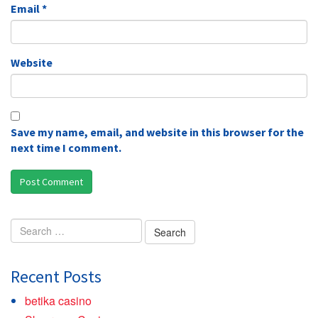
Email
*
Website
Save my name, email, and website in this browser for the
next time I comment.
Search
for:
Recent Posts
betika casino