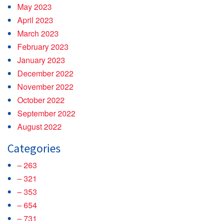
May 2023
April 2023
March 2023
February 2023
January 2023
December 2022
November 2022
October 2022
September 2022
August 2022
Categories
– 263
– 321
– 353
– 654
– 731