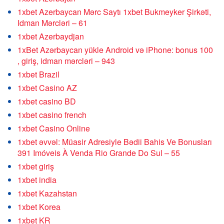
1xbet Azerbaycan Mərc Saytı 1xbet Bukmeyker Şirkəti,
Idman Mərcləri – 61
1xbet Azerbaydjan
1xBet Azərbaycan yükle Android və iPhone: bonus 100
, giriş, idman mərcləri – 943
1xbet Brazil
1xbet Casino AZ
1xbet casino BD
1xbet casino french
1xbet Casino Online
1xbet əvvəl: Müasir Adresiyle Bədii Bahis Ve Bonusları
391 Imóveis À Venda Rio Grande Do Sul – 55
1xbet giriş
1xbet india
1xbet Kazahstan
1xbet Korea
1xbet KR