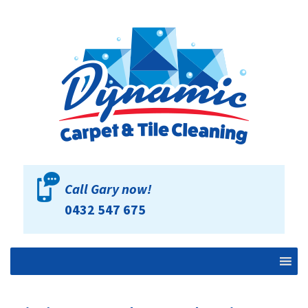
Call Gary now!
0432 547 675