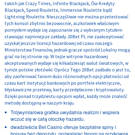
takich jak Crazy Times, Infinite Blackjack, Ów Kredyty
Blackjack, Speed Roulette, Immersive Roulette bądź
Lightning Roulette. Nieszczęśliwie nie można przetestować
tych konsol zbytnio bezowocnie, aczkolwiek właściwym
pomysłem wydaje się zapoznanie się z wybranym tytułem
stawiając najmniejsze zakłady. 20Bet PL nie zaakceptować
uzyskał jeszcze licencji hazardowej od czasu naszego
Ministerstwa Finansów, jednak gracze spośród Lokalny mogą
grać na tej stronie np. W tejże witrynie hazardowej
akceptowanych wydaje się kilkadziesiąt walut światowych, w
tymże polskie złotówki. Oprócz Tego 20Bet zadbało o jest to,
aby zaoferować fanom dużo różnorodnych opcji płatności od
czasu kart instytucji bankowych po portfele elektryczne,
błyskawiczne przelewy, karty przedpłacone i kryptowaluty.
Dzięki ponad trzydziestu opcjom wpłat, każdy może znaleźć
metodę dostępną w naszym kraju.
Trójwymiarowa grafika uwydatnia realizm i wspiera
wczuć się w całą otoczkę hazardu.
dwadzieścia Bet Casino oferuje bezpłatne spiny i
bonusy bez depozytu, pozwalając fanom na ryzykowną