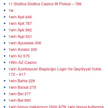
11 Slottica Slottica Casino W Polsce – 786
1w
1win Apk 646
1win Apk 787
1win Apk 992
1win App 521
1win Apuestas 306
1win Aviator 205
1win Az 575
1Win AZ Casino
1win Azerbaycan Başlanğıc Login Və Qeydiyyat Yukle
172 – 617
1win Bahis 228
1win Baixar 275
1win Bet 377
1win Bet 690
1win bonus maksimum 2000 AZN 1win bonus kullanma