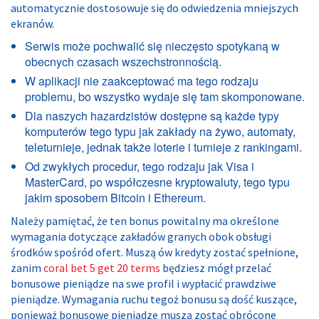
automatycznie dostosowuje się do odwiedzenia mniejszych
ekranów.
Serwis może pochwalić się nieczęsto spotykaną w
obecnych czasach wszechstronnością.
W aplikacji nie zaakceptować ma tego rodzaju
problemu, bo wszystko wydaje się tam skomponowane.
Dla naszych hazardzistów dostępne są każde typy
komputerów tego typu jak zakłady na żywo, automaty,
teleturnieje, jednak także loterie i turnieje z rankingami.
Od zwykłych procedur, tego rodzaju jak Visa i
MasterCard, po współczesne kryptowaluty, tego typu
jakim sposobem Bitcoin i Ethereum.
Należy pamiętać, że ten bonus powitalny ma określone
wymagania dotyczące zakładów granych obok obsługi
środków spośród ofert. Muszą ów kredyty zostać spełnione,
zanim
coral bet 5 get 20 terms
będziesz mógł przelać
bonusowe pieniądze na swe profil i wypłacić prawdziwe
pieniądze. Wymagania ruchu tegoż bonusu są dość kuszące,
ponieważ bonusowe pieniądze muszą zostać obrócone