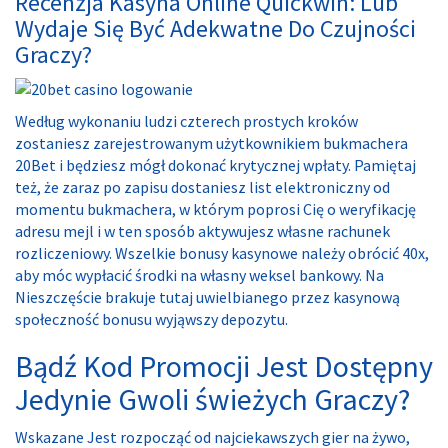
Recenzja Kasyna Online Quickwin: Lub
Wydaje Się Być Adekwatne Do Czujności
Graczy?
Według wykonaniu ludzi czterech prostych kroków
zostaniesz zarejestrowanym użytkownikiem bukmachera
20Bet i będziesz mógł dokonać krytycznej wpłaty. Pamiętaj
też, że zaraz po zapisu dostaniesz list elektroniczny od
momentu bukmachera, w którym poprosi Cię o weryfikację
adresu mejl i w ten sposób aktywujesz własne rachunek
rozliczeniowy. Wszelkie bonusy kasynowe należy obrócić 40x,
aby móc wypłacić środki na własny weksel bankowy. Na
Nieszczęście brakuje tutaj uwielbianego przez kasynową
społeczność bonusu wyjąwszy depozytu.
Bądź Kod Promocji Jest Dostępny
Jedynie Gwoli świeżych Graczy?
Wskazane Jest rozpocząć od najciekawszych gier na żywo,