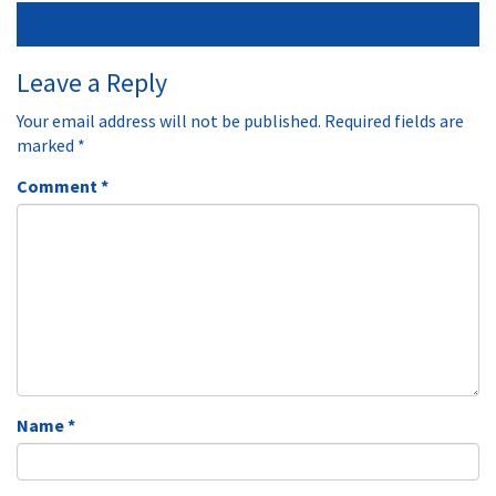
Leave a Reply
Your email address will not be published.
Required fields are
marked
*
Comment
*
Name
*