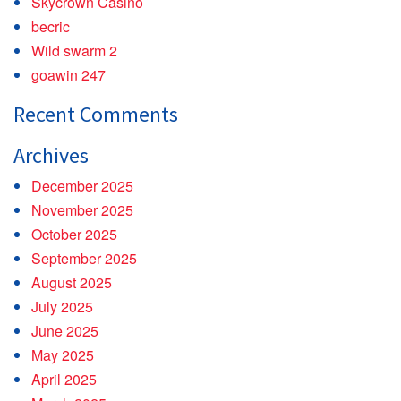
Skycrown Casino
becric
Wild swarm 2
goawin 247
Recent Comments
Archives
December 2025
November 2025
October 2025
September 2025
August 2025
July 2025
June 2025
May 2025
April 2025