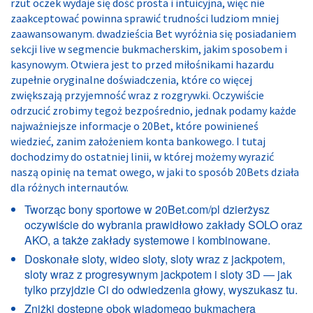
rzut oczek wydaje się dość prosta i intuicyjna, więc nie
zaakceptować powinna sprawić trudności ludziom mniej
zaawansowanym. dwadzieścia Bet wyróżnia się posiadaniem
sekcji live w segmencie bukmacherskim, jakim sposobem i
kasynowym. Otwiera jest to przed miłośnikami hazardu
zupełnie oryginalne doświadczenia, które co więcej
zwiększają przyjemność wraz z rozgrywki. Oczywiście
odrzucić zrobimy tegoż bezpośrednio, jednak podamy każde
najważniejsze informacje o 20Bet, które powinieneś
wiedzieć, zanim założeniem konta bankowego. I tutaj
dochodzimy do ostatniej linii, w której możemy wyrazić
naszą opinię na temat owego, w jaki to sposób 20Bets działa
dla różnych internautów.
Tworząc bony sportowe w 20Bet.com/pl dzierżysz
oczywiście do wybrania prawidłowo zakłady SOLO oraz
AKO, a także zakłady systemowe i kombinowane.
Doskonałe sloty, wideo sloty, sloty wraz z jackpotem,
sloty wraz z progresywnym jackpotem i sloty 3D — jak
tylko przyjdzie Ci do odwiedzenia głowy, wyszukasz tu.
Zniżki dostępne obok wiadomego bukmachera