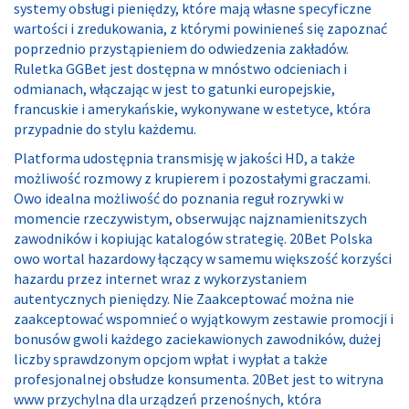
systemy obsługi pieniędzy, które mają własne specyficzne
wartości i zredukowania, z którymi powinieneś się zapoznać
poprzednio przystąpieniem do odwiedzenia zakładów.
Ruletka GGBet jest dostępna w mnóstwo odcieniach i
odmianach, włączając w jest to gatunki europejskie,
francuskie i amerykańskie, wykonywane w estetyce, która
przypadnie do stylu każdemu.
Platforma udostępnia transmisję w jakości HD, a także
możliwość rozmowy z krupierem i pozostałymi graczami.
Owo idealna możliwość do poznania reguł rozrywki w
momencie rzeczywistym, obserwując najznamienitszych
zawodników i kopiując katalogów strategię. 20Bet Polska
owo wortal hazardowy łączący w samemu większość korzyści
hazardu przez internet wraz z wykorzystaniem
autentycznych pieniędzy. Nie Zaakceptować można nie
zaakceptować wspomnieć o wyjątkowym zestawie promocji i
bonusów gwoli każdego zaciekawionych zawodników, dużej
liczby sprawdzonym opcjom wpłat i wypłat a także
profesjonalnej obsłudze konsumenta. 20Bet jest to witryna
www przychylna dla urządzeń przenośnych, która