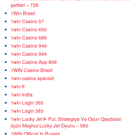
şərtləri – 728
1Win Brasil
1win Casino 57
1win Casino 650
1win Casino 689
1win Casino 949
1win Casino 994
1win Casino App 809
1WIN Casino Brasil
1win casino spanish
1win fr
1win India
1win Login 363
1win Login 383
1win Lucky Jet ᐈ Pul, Strategiya Və Oyun Qaydaları
üçün Məşhur Lucky Jet Oyunu – 560
1WIN Official In Russia