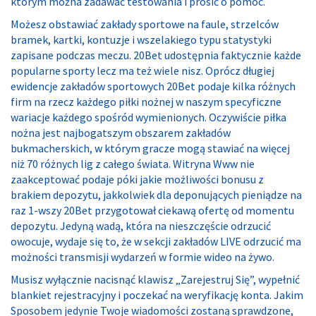
którym można zadawać testowania i prosić o pomoc.
Możesz obstawiać zakłady sportowe na faule, strzelców
bramek, kartki, kontuzje i wszelakiego typu statystyki
zapisane podczas meczu. 20Bet udostępnia faktycznie każde
popularne sporty lecz ma też wiele nisz. Oprócz długiej
ewidencje zakładów sportowych 20Bet podaje kilka różnych
firm na rzecz każdego piłki nożnej w naszym specyficzne
wariacje każdego spośród wymienionych. Oczywiście piłka
nożna jest najbogatszym obszarem zakładów
bukmacherskich, w którym gracze mogą stawiać na więcej
niż 70 różnych lig z całego świata. Witryna Www nie
zaakceptować podaje póki jakie możliwości bonusu z
brakiem depozytu, jakkolwiek dla deponujących pieniądze na
raz 1-wszy 20Bet przygotował ciekawą ofertę od momentu
depozytu. Jedyną wadą, która na nieszczęście odrzucić
owocuje, wydaje się to, że w sekcji zakładów LIVE odrzucić ma
możności transmisji wydarzeń w formie wideo na żywo.
Musisz wyłącznie nacisnąć klawisz „Zarejestruj Się”, wypełnić
blankiet rejestracyjny i poczekać na weryfikację konta. Jakim
Sposobem jedynie Twoje wiadomości zostaną sprawdzone,