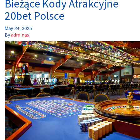
Bieżące Kody Atrakcyjne
20bet Polsce
May 24, 2025
By
adminas