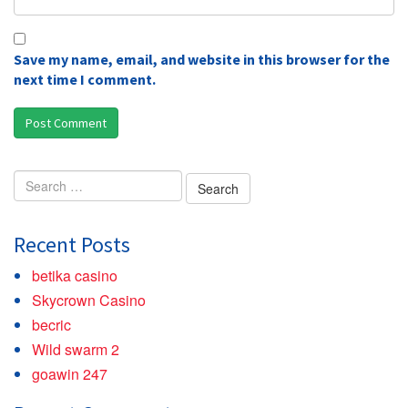
Save my name, email, and website in this browser for the
next time I comment.
Search
for:
Recent Posts
betika casino
Skycrown Casino
becric
Wild swarm 2
goawin 247