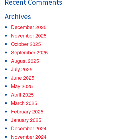
Recent Comments
Archives
December 2025
November 2025
October 2025
September 2025
August 2025
July 2025
June 2025
May 2025
April 2025
March 2025
February 2025
January 2025
December 2024
November 2024