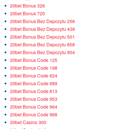
20bet Bonus 326
20bet Bonus 720
20bet Bonus Bez Depozytu 258
20bet Bonus Bez Depozytu 438
20bet Bonus Bez Depozytu 501
20bet Bonus Bez Depozytu 858
20bet Bonus Bez Depozytu 904
20bet Bonus Code 125
20bet Bonus Code 198
20bet Bonus Code 624
20bet Bonus Code 689
20bet Bonus Code 813
20bet Bonus Code 953
20bet Bonus Code 964
20bet Bonus Code 968
20bet Casino 300