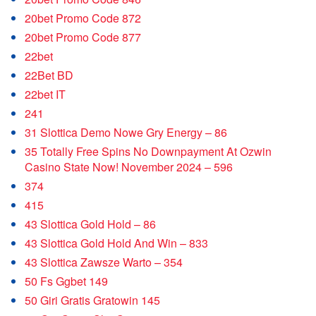
20bet Promo Code 872
20bet Promo Code 877
22bet
22Bet BD
22bet IT
241
31 Slottica Demo Nowe Gry Energy – 86
35 Totally Free Spins No Downpayment At Ozwin
Casino State Now! November 2024 – 596
374
415
43 Slottica Gold Hold – 86
43 Slottica Gold Hold And Win – 833
43 Slottica Zawsze Warto – 354
50 Fs Ggbet 149
50 Giri Gratis Gratowin 145