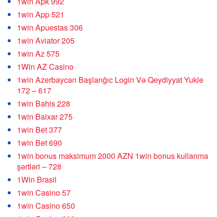
1win Apk 992
1win App 521
1win Apuestas 306
1win Aviator 205
1win Az 575
1Win AZ Casino
1win Azerbaycan Başlanğıc Login Və Qeydiyyat Yukle
172 – 617
1win Bahis 228
1win Baixar 275
1win Bet 377
1win Bet 690
1win bonus maksimum 2000 AZN 1win bonus kullanma
şərtləri – 728
1Win Brasil
1win Casino 57
1win Casino 650