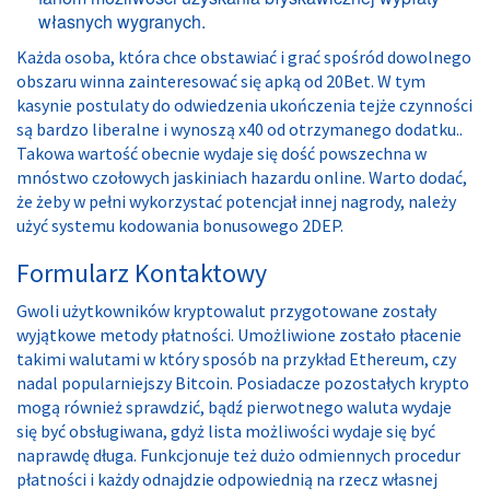
własnych wygranych.
Każda osoba, która chce obstawiać i grać spośród dowolnego
obszaru winna zainteresować się apką od 20Bet. W tym
kasynie postulaty do odwiedzenia ukończenia tejże czynności
są bardzo liberalne i wynoszą x40 od otrzymanego dodatku..
Takowa wartość obecnie wydaje się dość powszechna w
mnóstwo czołowych jaskiniach hazardu online. Warto dodać,
że żeby w pełni wykorzystać potencjał innej nagrody, należy
użyć systemu kodowania bonusowego 2DEP.
Formularz Kontaktowy
Gwoli użytkowników kryptowalut przygotowane zostały
wyjątkowe metody płatności. Umożliwione zostało płacenie
takimi walutami w który sposób na przykład Ethereum, czy
nadal popularniejszy Bitcoin. Posiadacze pozostałych krypto
mogą również sprawdzić, bądź pierwotnego waluta wydaje
się być obsługiwana, gdyż lista możliwości wydaje się być
naprawdę długa. Funkcjonuje też dużo odmiennych procedur
płatności i każdy odnajdzie odpowiednią na rzecz własnej