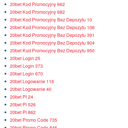
20bet Kod Promocyjny 662
20bet Kod Promocyjny 682
20bet Kod Promocyjny Bez Depozytu 10
20bet Kod Promocyjny Bez Depozytu 106
20bet Kod Promocyjny Bez Depozytu 391
20bet Kod Promocyjny Bez Depozytu 904
20bet Kod Promocyjny Bez Depozytu 950
20bet Login 25
20bet Login 373
20bet Login 670
20bet Logowanie 116
20bet Logowanie 40
20bet Pl 24
20bet Pl 526
20bet Pl 862
20bet Promo Code 735
20bet Promo Code 846