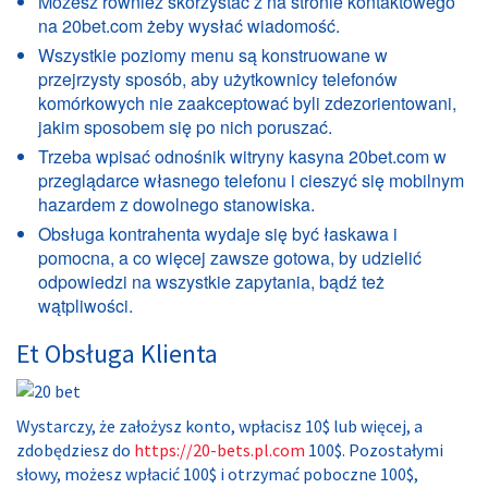
Możesz również skorzystać z na stronie kontaktowego
na 20bet.com żeby wysłać wiadomość.
Wszystkie poziomy menu są konstruowane w
przejrzysty sposób, aby użytkownicy telefonów
komórkowych nie zaakceptować byli zdezorientowani,
jakim sposobem się po nich poruszać.
Trzeba wpisać odnośnik witryny kasyna 20bet.com w
przeglądarce własnego telefonu i cieszyć się mobilnym
hazardem z dowolnego stanowiska.
Obsługa kontrahenta wydaje się być łaskawa i
pomocna, a co więcej zawsze gotowa, by udzielić
odpowiedzi na wszystkie zapytania, bądź też
wątpliwości.
Et Obsługa Klienta
Wystarczy, że założysz konto, wpłacisz 10$ lub więcej, a
zdobędziesz do
https://20-bets.pl.com
100$. Pozostałymi
słowy, możesz wpłacić 100$ i otrzymać poboczne 100$,