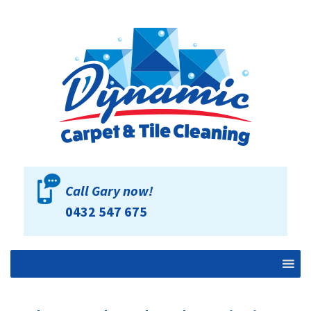
Call Gary now!
0432 547 675