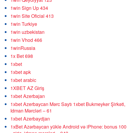
1win Sign Up 434
1win Site Oficial 413
1win Turkiye
1win uzbekistan
1win Vhod 466
1winRussia
1x Bet 698
1xbet
1xbet apk
1xbet arabic
1XBET AZ Giriş
1xbet Azerbajan
1xbet Azerbaycan Mərc Saytı 1xbet Bukmeyker Şirkəti,
Idman Mərcləri – 61
1xbet Azerbaydjan
1xBet Azərbaycan yükle Android və iPhone: bonus 100