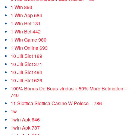
1 Win 893
1 Win App 584
1 Win Bet 131
1 Win Bet 442
1 Win Game 980
1 Win Online 693
10 Jili Slot 189
10 Jili Slot 371
10 Jili Slot 494
10 Jili Slot 626
100% Bônus De Boas-vindas + 50% More Betmotion –
740
11 Slottica Slottica Casino W Polsce – 786
1w
1win Apk 646
1win Apk 787