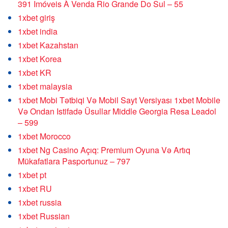
391 Imóveis À Venda Rio Grande Do Sul – 55
1xbet giriş
1xbet india
1xbet Kazahstan
1xbet Korea
1xbet KR
1xbet malaysia
1xbet Mobi Tətbiqi Və Mobil Sayt Versiyası 1xbet Mobile
Və Ondan Istifadə Üsullar Middle Georgia Resa Leadol
– 599
1xbet Morocco
1xbet Ng Casino Açıq: Premium Oyuna Və Artıq
Mükafatlara Pasportunuz – 797
1xbet pt
1xbet RU
1xbet russia
1xbet Russian