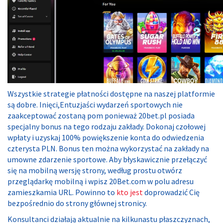
Wszystkie strategie płatności dostępne na naszej platformie
są dobre. Inięci,Entuzjaści wydarzeń sportowych nie
zaakceptować zostaną pom ponieważ 20bet.pl posiada
specjalny bonus na tego rodzaju zakłady. Dokonaj czołowej
wpłaty i uzyskaj 100% powiększenie konta do odwiedzenia
czterysta PLN. Bonus ten można wykorzystać na zakłady na
umowne zdarzenie sportowe. Aby błyskawicznie przełączyć
się na mobilną wersję strony, według prostu otwórz
przeglądarkę mobilną i wpisz 20Bet.com w polu adresu
zamieszkamia URL. Powinno to
kto jest
doprowadzić Cię
bezpośrednio do strony głównej stronicy.
Konsultanci działają aktualnie na kilkunastu płaszczyznach,