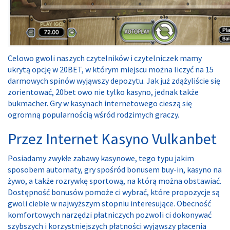
Celowo gwoli naszych czytelników i czytelniczek mamy
ukrytą opcję w 20BET, w którym miejscu można liczyć na 15
darmowych spinów wyjąwszy depozytu. Jak już zdążyliście się
zorientować, 20bet owo nie tylko kasyno, jednak także
bukmacher. Gry w kasynach internetowego cieszą się
ogromną popularnością wśród rodzimych graczy.
Przez Internet Kasyno Vulkanbet
Posiadamy zwykłe zabawy kasynowe, tego typu jakim
sposobem automaty, gry spośród bonusem buy-in, kasyno na
żywo, a także rozrywkę sportową, na którą można obstawiać.
Dostępność bonusów pomoże ci wybrać, które propozycje są
gwoli ciebie w najwyższym stopniu interesujące. Obecność
komfortowych narzędzi płatniczych pozwoli ci dokonywać
szybszych i korzystniejszych płatności wyjąwszy płacenia