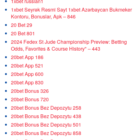
1xbet russian1
1xbet Seyrək Rəsmi Sayt 1xbet Azərbaycan Bukmeker
Kontoru, Bonuslar, Apk – 846
20 Bet 29
20 Bet 801
2024 Fedex St Jude Championship Preview: Betting
Odds, Favorites & Course History" – 443
20bet App 186
20bet App 521
20bet App 600
20bet App 830
20bet Bonus 326
20bet Bonus 720
20bet Bonus Bez Depozytu 258
20bet Bonus Bez Depozytu 438
20bet Bonus Bez Depozytu 501
20bet Bonus Bez Depozytu 858