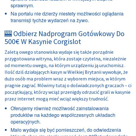
sprawnym.
Na portalu nie dzierży niestety możliwości oglądania
transmisji tychże wydarzeń na żywo.
🎰 Odbierz Nadprogram Gotówkowy Do
500€ W Kasynie Corgislot
Zaletą owego stanowiska wydaje się także porządnie
przygotowana witryna, która zostaje czytelna, niezależnie
od momentu owego, na którym urządzeniu ją uruchomisz.
Ilość dziś działających kasyn w Wielkiej Brytanii wywołuje, że
dużo osób ma problem wraz z wyborem miejsca, w którym
pragnie zagrać. Mówimy tutaj o doświadczonych graczach – ci
początkujący, którzy wciąż przenigdy odrzucić grali w kasynie
przez internet mogą mieć wciąż większy trudność.
Oferujemy również możliwość zainstalowania
produktów na każdego współczesnych układach
operacyjnych.
Mało wydaje się być pomieszczeń, do odwiedzenia