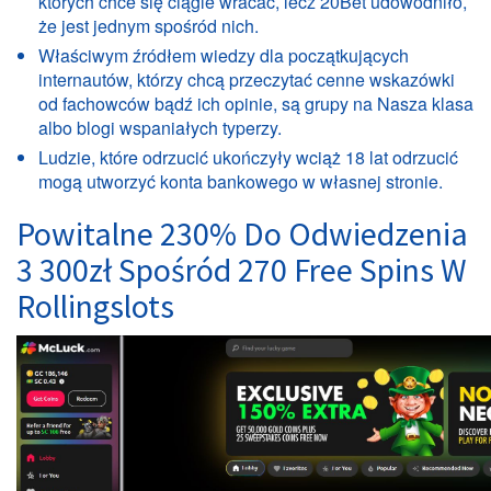
których chce się ciągle wracać, lecz 20Bet udowodniło,
że jest jednym spośród nich.
Właściwym źródłem wiedzy dla początkujących
internautów, którzy chcą przeczytać cenne wskazówki
od fachowców bądź ich opinie, są grupy na Nasza klasa
albo blogi wspaniałych typerzy.
Ludzie, które odrzucić ukończyły wciąż 18 lat odrzucić
mogą utworzyć konta bankowego w własnej stronie.
Powitalne 230% Do Odwiedzenia
3 300zł Spośród 270 Free Spins W
Rollingslots