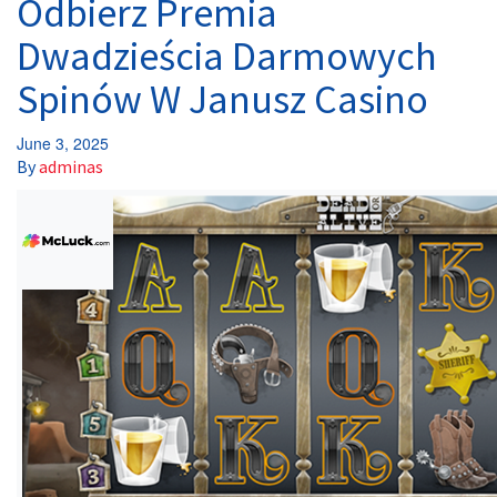
Odbierz Premia
Dwadzieścia Darmowych
Spinów W Janusz Casino
June 3, 2025
By
adminas