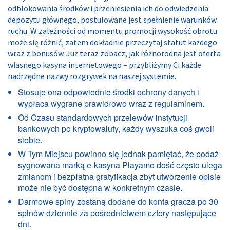
odblokowania środków i przeniesienia ich do odwiedzenia
depozytu głównego, postulowane jest spełnienie warunków
ruchu. W zależności od momentu promocji wysokość obrotu
może się różnić, zatem dokładnie przeczytaj statut każdego
wraz z bonusów. Już teraz zobacz, jak różnorodna jest oferta
własnego kasyna internetowego – przybliżymy Ci każde
nadrzędne nazwy rozgrywek na naszej systemie.
Stosuje ona odpowiednie środki ochrony danych i
wypłaca wygrane prawidłowo wraz z regulaminem.
Od Czasu standardowych przelewów instytucji
bankowych po kryptowaluty, każdy wyszuka coś gwoli
siebie.
W Tym Miejscu powinno się jednak pamiętać, że podaż
sygnowana marką e-kasyna Playamo dość często ulega
zmianom i bezpłatna gratyfikacja zbyt utworzenie opisie
może nie być dostępna w konkretnym czasie.
Darmowe spiny zostaną dodane do konta gracza po 30
spinów dziennie za pośrednictwem cztery następujące
dni.