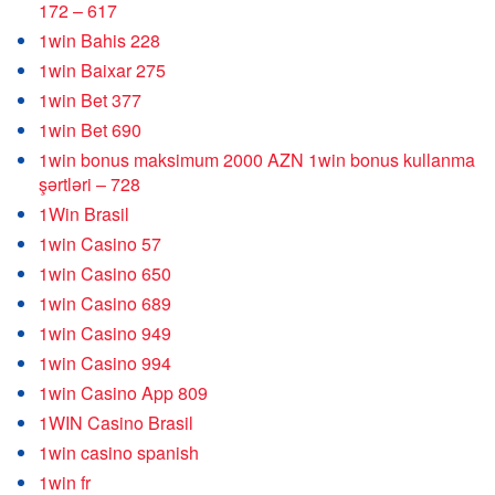
172 – 617
1win Bahis 228
1win Baixar 275
1win Bet 377
1win Bet 690
1win bonus maksimum 2000 AZN 1win bonus kullanma
şərtləri – 728
1Win Brasil
1win Casino 57
1win Casino 650
1win Casino 689
1win Casino 949
1win Casino 994
1win Casino App 809
1WIN Casino Brasil
1win casino spanish
1win fr