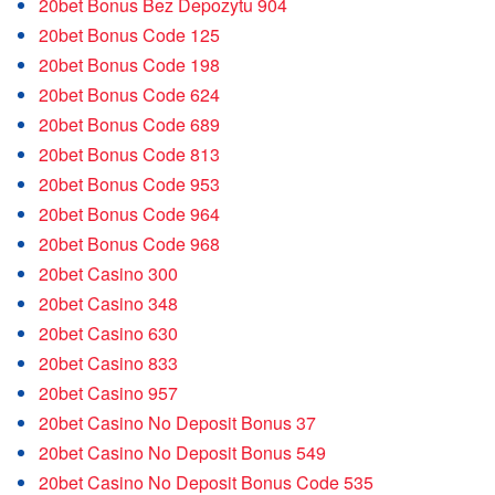
20bet Bonus Bez Depozytu 904
20bet Bonus Code 125
20bet Bonus Code 198
20bet Bonus Code 624
20bet Bonus Code 689
20bet Bonus Code 813
20bet Bonus Code 953
20bet Bonus Code 964
20bet Bonus Code 968
20bet Casino 300
20bet Casino 348
20bet Casino 630
20bet Casino 833
20bet Casino 957
20bet Casino No Deposit Bonus 37
20bet Casino No Deposit Bonus 549
20bet Casino No Deposit Bonus Code 535