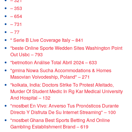
– 321
– 353
– 654
– 731
– 77
"️ Serie B Live Coverage Italy – 841
"beste Online Sporte Wedden Sites Washington Point
Out Usbc – 793
"betmotion Análise Total Abril 2024 – 633
"gmina Nowa Sucha Accommodations & Homes
Masovian Voivodeship, Poland" – 271
"kolkata, India: Doctors Strike To Protest Afeitado,
Murder Of Student Medic In Rg Kar Medical University
And Hospital – 132
"mostbet En Vivo: Anverso Tus Pronósticos Durante
Directo Y Disfruta De Su Internet Streaming" – 100
"mostbet Ghana Best Sports Betting And Online
Gambling Establishment Brand – 619