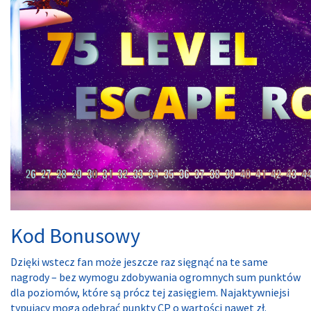
Kod Bonusowy
Dzięki wstecz fan może jeszcze raz sięgnąć na te same
nagrody – bez wymogu zdobywania ogromnych sum punktów
dla poziomów, które są prócz tej zasięgiem. Najaktywniejsi
typujący mogą odebrać punkty CP o wartości nawet zł.