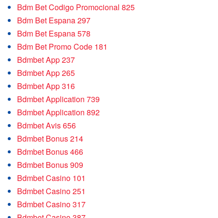
Bdm Bet Codigo Promocional 825
Bdm Bet Espana 297
Bdm Bet Espana 578
Bdm Bet Promo Code 181
Bdmbet App 237
Bdmbet App 265
Bdmbet App 316
Bdmbet Application 739
Bdmbet Application 892
Bdmbet Avis 656
Bdmbet Bonus 214
Bdmbet Bonus 466
Bdmbet Bonus 909
Bdmbet Casino 101
Bdmbet Casino 251
Bdmbet Casino 317
Bdmbet Casino 387