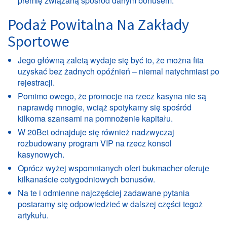
premię związaną spośród danym bonusem.
Podaż Powitalna Na Zakłady
Sportowe
Jego główną zaletą wydaje się być to, że można fita
uzyskać bez żadnych opóźnień – niemal natychmiast po
rejestracji.
Pomimo owego, że promocje na rzecz kasyna nie są
naprawdę mnogie, wciąż spotykamy się spośród
kilkoma szansami na pomnożenie kapitału.
W 20Bet odnajduje się również nadzwyczaj
rozbudowany program VIP na rzecz konsol
kasynowych.
Oprócz wyżej wspomnianych ofert bukmacher oferuje
kilkanaście cotygodniowych bonusów.
Na te i odmienne najczęściej zadawane pytania
postaramy się odpowiedzieć w dalszej części tegoż
artykułu.