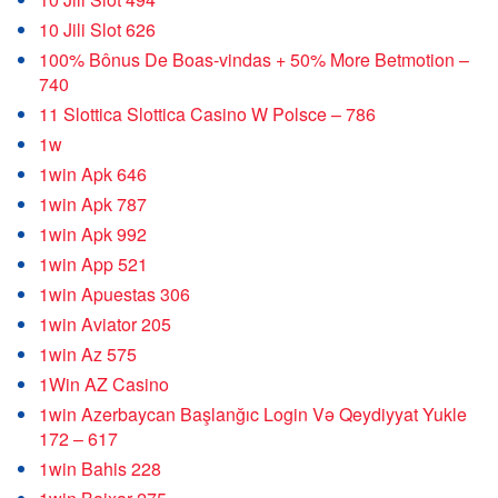
10 Jili Slot 626
100% Bônus De Boas-vindas + 50% More Betmotion –
740
11 Slottica Slottica Casino W Polsce – 786
1w
1win Apk 646
1win Apk 787
1win Apk 992
1win App 521
1win Apuestas 306
1win Aviator 205
1win Az 575
1Win AZ Casino
1win Azerbaycan Başlanğıc Login Və Qeydiyyat Yukle
172 – 617
1win Bahis 228