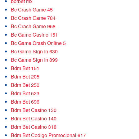
bbrbet mx
Bc Crash Game 45
Bc Crash Game 784
Bc Crash Game 958
Bc Game Casino 151
Bc Game Crash Online 5
Bc Game Sign In 630
Bc Game Sign In 899
Bdm Bet 151
Bdm Bet 205
Bdm Bet 250
Bdm Bet 523
Bdm Bet 696
Bdm Bet Casino 130
Bdm Bet Casino 140
Bdm Bet Casino 318
Bdm Bet Codigo Promocional 617