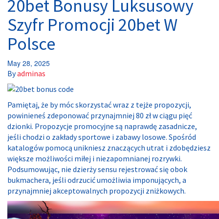
20bet Bonusy Luksusowy
Szyfr Promocji 20bet W
Polsce
May 28, 2025
By
adminas
Pamiętaj, że by móc skorzystać wraz z tejże propozycji,
powinieneś zdeponować przynajmniej 80 zł w ciągu pięć
dzionki. Propozycje promocyjne są naprawdę zasadnicze,
jeśli chodzi o zakłady sportowe i zabawy losowe. Spośród
katalogów pomocą unikniesz znaczących utrat i zdobędziesz
większe możliwości miłej i niezapomnianej rozrywki.
Podsumowując, nie dzierży sensu rejestrować się obok
bukmachera, jeśli odrzucić umożliwia imponujących, a
przynajmniej akceptowalnych propozycji zniżkowych.