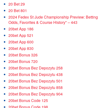
20 Bet 29
20 Bet 801
2024 Fedex St Jude Championship Preview: Betting
Odds, Favorites & Course History" – 443
20bet App 186
20bet App 521
20bet App 600
20bet App 830
20bet Bonus 326
20bet Bonus 720
20bet Bonus Bez Depozytu 258
20bet Bonus Bez Depozytu 438
20bet Bonus Bez Depozytu 501
20bet Bonus Bez Depozytu 858
20bet Bonus Bez Depozytu 904
20bet Bonus Code 125
20bet Bonus Code 198