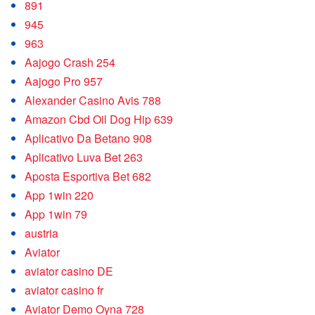
891
945
963
Aajogo Crash 254
Aajogo Pro 957
Alexander Casino Avis 788
Amazon Cbd Oil Dog Hip 639
Aplicativo Da Betano 908
Aplicativo Luva Bet 263
Aposta Esportiva Bet 682
App 1win 220
App 1win 79
austria
Aviator
aviator casino DE
aviator casino fr
Aviator Demo Oyna 728