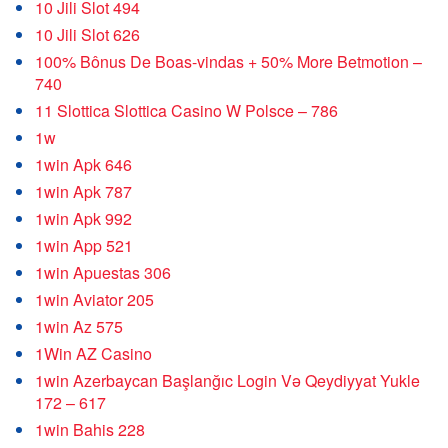
10 Jili Slot 494
10 Jili Slot 626
100% Bônus De Boas-vindas + 50% More Betmotion –
740
11 Slottica Slottica Casino W Polsce – 786
1w
1win Apk 646
1win Apk 787
1win Apk 992
1win App 521
1win Apuestas 306
1win Aviator 205
1win Az 575
1Win AZ Casino
1win Azerbaycan Başlanğıc Login Və Qeydiyyat Yukle
172 – 617
1win Bahis 228