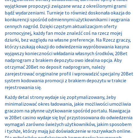
wyjątkowe propozycji związane wraz z określonymi grami
bądź wydarzeniami. Turnieje to również doskonała okazja do
konkurencji spośród odmiennymi użytkownikami i wygrania
cennych nagród. Dzięki częstym aktualizacjom oferty
promocyjnej, każdy fan może znaleźć coś na rzecz mojej
dziurki, bez względu na własne preferencje. Na Rzecz graczy,
którzy szukają okazji do odwiedzenia wypróbowania kasyna
wyjąwszy konieczności wkładania własnych środków, 20Bet
nadprogram z brakiem depozytu owo idealna opcja. Aby
otrzymać 20Bet no deposit nadprogram, należy
zarejestrować oryginalne profil i wprowadzić specjalny 20Bet
system kodowania promocji z brakiem depozytu w trakcie
rejestrowania się.
Każdy detal strony wydaje się zoptymalizowany, żeby
minimalizować okres ładowania, jakie możliwości umożliwia
graczom na płynne użytkowanie spośród portalu. Nawigacja
w 20Bet casino wydaje się być przystosowana do odwiedzenia
wymagań zarówno świeżych użytkowników, jakim sposobem
i tychże, którzy mają już doświadczenie w rozrywkach online.
Dla miłośników perfekcyjnych komputerów kasynowych,