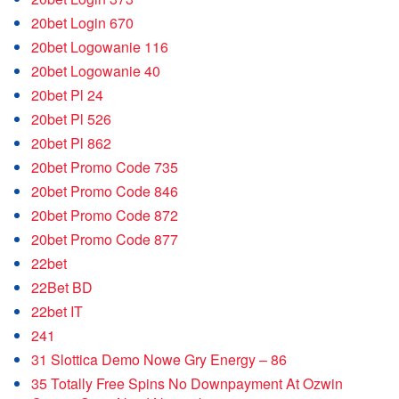
20bet Login 670
20bet Logowanie 116
20bet Logowanie 40
20bet Pl 24
20bet Pl 526
20bet Pl 862
20bet Promo Code 735
20bet Promo Code 846
20bet Promo Code 872
20bet Promo Code 877
22bet
22Bet BD
22bet IT
241
31 Slottica Demo Nowe Gry Energy – 86
35 Totally Free Spins No Downpayment At Ozwin