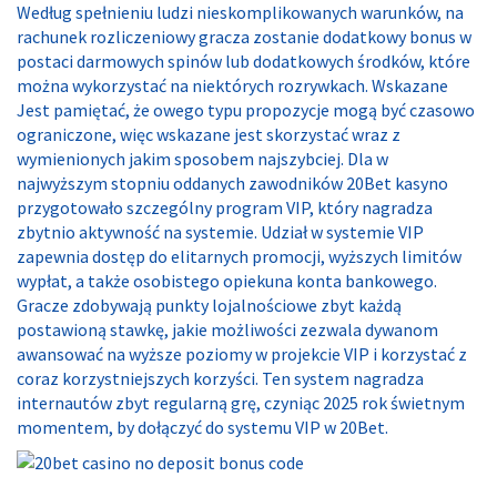
Według spełnieniu ludzi nieskomplikowanych warunków, na
rachunek rozliczeniowy gracza zostanie dodatkowy bonus w
postaci darmowych spinów lub dodatkowych środków, które
można wykorzystać na niektórych rozrywkach. Wskazane
Jest pamiętać, że owego typu propozycje mogą być czasowo
ograniczone, więc wskazane jest skorzystać wraz z
wymienionych jakim sposobem najszybciej. Dla w
najwyższym stopniu oddanych zawodników 20Bet kasyno
przygotowało szczególny program VIP, który nagradza
zbytnio aktywność na systemie. Udział w systemie VIP
zapewnia dostęp do elitarnych promocji, wyższych limitów
wypłat, a także osobistego opiekuna konta bankowego.
Gracze zdobywają punkty lojalnościowe zbyt każdą
postawioną stawkę, jakie możliwości zezwala dywanom
awansować na wyższe poziomy w projekcie VIP i korzystać z
coraz korzystniejszych korzyści. Ten system nagradza
internautów zbyt regularną grę, czyniąc 2025 rok świetnym
momentem, by dołączyć do systemu VIP w 20Bet.