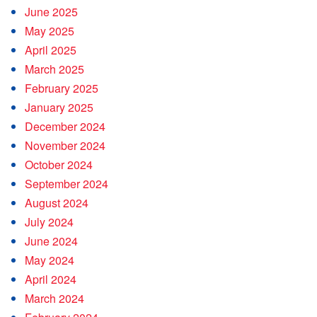
June 2025
May 2025
April 2025
March 2025
February 2025
January 2025
December 2024
November 2024
October 2024
September 2024
August 2024
July 2024
June 2024
May 2024
April 2024
March 2024