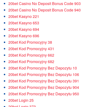
20bet Casino No Deposit Bonus Code 903
20bet Casino No Deposit Bonus Code 940
20bet Kasyno 221
20bet Kasyno 653
20bet Kasyno 694
20bet Kasyno 696
20bet Kod Promocyjny 38
20bet Kod Promocyjny 431
20bet Kod Promocyjny 662
20bet Kod Promocyjny 682
20bet Kod Promocyjny Bez Depozytu 10
20bet Kod Promocyjny Bez Depozytu 106
20bet Kod Promocyjny Bez Depozytu 391
20bet Kod Promocyjny Bez Depozytu 904
20bet Kod Promocyjny Bez Depozytu 950
20bet Login 25
20bet Login 373