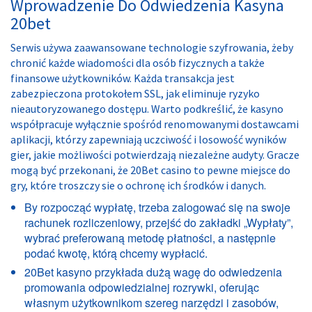
Wprowadzenie Do Odwiedzenia Kasyna
20bet
Serwis używa zaawansowane technologie szyfrowania, żeby
chronić każde wiadomości dla osób fizycznych a także
finansowe użytkowników. Każda transakcja jest
zabezpieczona protokołem SSL, jak eliminuje ryzyko
nieautoryzowanego dostępu. Warto podkreślić, że kasyno
współpracuje wyłącznie spośród renomowanymi dostawcami
aplikacji, którzy zapewniają uczciwość i losowość wyników
gier, jakie możliwości potwierdzają niezależne audyty. Gracze
mogą być przekonani, że 20Bet casino to pewne miejsce do
gry, które troszczy sie o ochronę ich środków i danych.
By rozpocząć wypłatę, trzeba zalogować się na swoje
rachunek rozliczeniowy, przejść do zakładki „Wypłaty”,
wybrać preferowaną metodę płatności, a następnie
podać kwotę, którą chcemy wypłacić.
20Bet kasyno przykłada dużą wagę do odwiedzenia
promowania odpowiedzialnej rozrywki, oferując
własnym użytkownikom szereg narzędzi i zasobów,