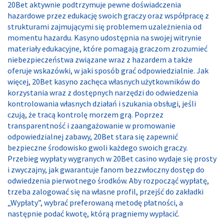
20Bet aktywnie podtrzymuje pewne doświadczenia
hazardowe przez edukację swoich graczy oraz współpracę z
strukturami zajmującymi się problemem uzależnienia od
momentu hazardu. Kasyno udostępnia na swojej witrynie
materiały edukacyjne, które pomagają graczom zrozumieć
niebezpieczeństwa związane wraz z hazardem a także
oferuje wskazówki, w jaki sposób grać odpowiedzialnie. Jak
więcej, 20Bet kasyno zachęca własnych użytkowników do
korzystania wraz z dostępnych narzędzi do odwiedzenia
kontrolowania własnych działań i szukania obsługi, jeśli
czują, że tracą kontrolę morzem grą. Poprzez
transparentność i zaangażowanie w promowanie
odpowiedzialnej zabawy, 20Bet stara się zapewnić
bezpieczne środowisko gwoli każdego swoich graczy.
Przebieg wypłaty wygranych w 20Bet casino wydaje się prosty
i zwyczajny, jak gwarantuje fanom bezzwłoczny dostęp do
odwiedzenia pierwotnego środków. Aby rozpocząć wypłatę,
trzeba zalogować się na własne profil, przejść do zakładki
„Wypłaty”, wybrać preferowaną metodę płatności, a
następnie podać kwotę, którą pragniemy wypłacić.