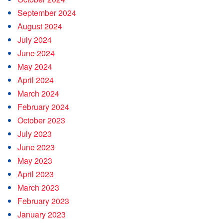
September 2024
August 2024
July 2024
June 2024
May 2024
April 2024
March 2024
February 2024
October 2023
July 2023
June 2023
May 2023
April 2023
March 2023
February 2023
January 2023