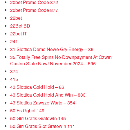
20bet Promo Code 872
20bet Promo Code 877
22bet
22Bet BD
22bet IT
241
31 Slottica Demo Nowe Gry Energy – 86
35 Totally Free Spins No Downpayment At Ozwin
Casino State Now! November 2024 – 596
374
415
43 Slottica Gold Hold – 86
43 Slottica Gold Hold And Win – 833
43 Slottica Zawsze Warto – 354
50 Fs Ggbet 149
50 Giri Gratis Gratowin 145
50 Giri Gratis Slot Gratowin 111