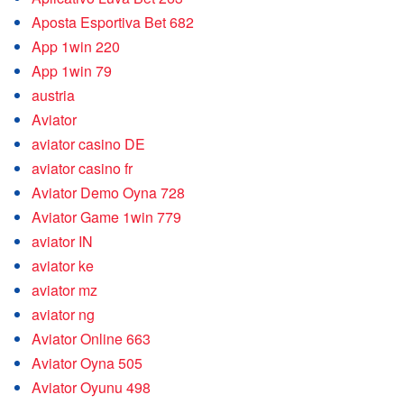
Aposta Esportiva Bet 682
App 1win 220
App 1win 79
austria
Aviator
aviator casino DE
aviator casino fr
Aviator Demo Oyna 728
Aviator Game 1win 779
aviator IN
aviator ke
aviator mz
aviator ng
Aviator Online 663
Aviator Oyna 505
Aviator Oyunu 498