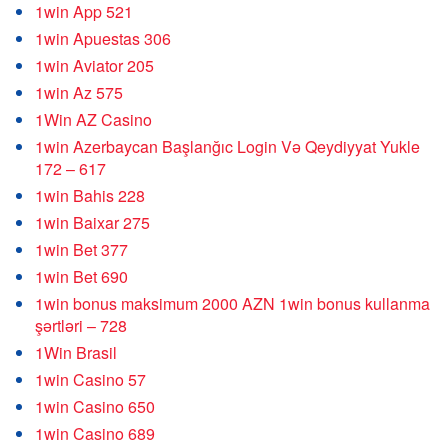
1win App 521
1win Apuestas 306
1win Aviator 205
1win Az 575
1Win AZ Casino
1win Azerbaycan Başlanğıc Login Və Qeydiyyat Yukle
172 – 617
1win Bahis 228
1win Baixar 275
1win Bet 377
1win Bet 690
1win bonus maksimum 2000 AZN 1win bonus kullanma
şərtləri – 728
1Win Brasil
1win Casino 57
1win Casino 650
1win Casino 689