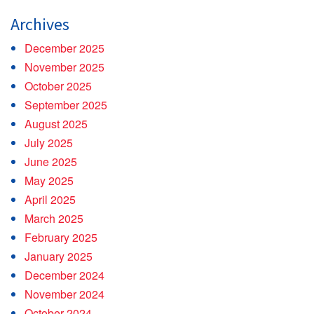
Archives
December 2025
November 2025
October 2025
September 2025
August 2025
July 2025
June 2025
May 2025
April 2025
March 2025
February 2025
January 2025
December 2024
November 2024
October 2024