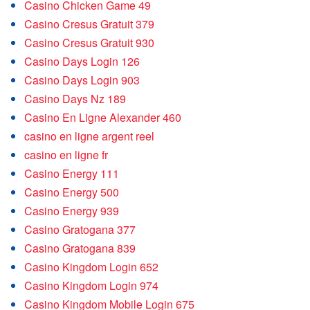
Casino Chicken Game 49
Casino Cresus Gratuit 379
Casino Cresus Gratuit 930
Casino Days Login 126
Casino Days Login 903
Casino Days Nz 189
Casino En Ligne Alexander 460
casino en ligne argent reel
casino en ligne fr
Casino Energy 111
Casino Energy 500
Casino Energy 939
Casino Gratogana 377
Casino Gratogana 839
Casino Kingdom Login 652
Casino Kingdom Login 974
Casino Kingdom Mobile Login 675