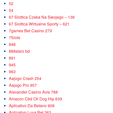
52
54
67 Slottica Czeka Na Swojego – 136
67 Slottica Wirtualne Sporty – 621
7games Bet Casino 279
7Slots
848
888starz bd
891
945
963
Aajogo Crash 254
Aajogo Pro 957
Alexander Casino Avis 788
Amazon Cbd Oil Dog Hip 639
Aplicativo Da Betano 908
Aplicativo Luva Bet 263