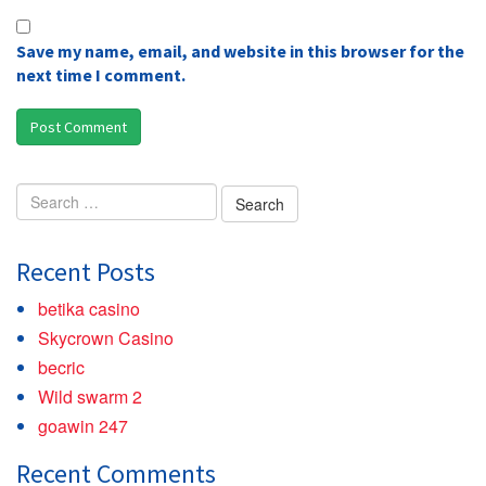
Save my name, email, and website in this browser for the
next time I comment.
Search
for:
Recent Posts
betika casino
Skycrown Casino
becric
Wild swarm 2
goawin 247
Recent Comments