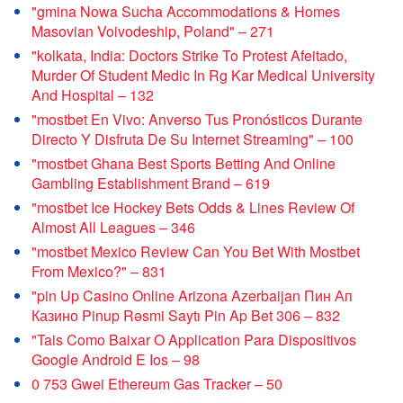
"gmina Nowa Sucha Accommodations & Homes
Masovian Voivodeship, Poland" – 271
"kolkata, India: Doctors Strike To Protest Afeitado,
Murder Of Student Medic In Rg Kar Medical University
And Hospital – 132
"mostbet En Vivo: Anverso Tus Pronósticos Durante
Directo Y Disfruta De Su Internet Streaming" – 100
"mostbet Ghana Best Sports Betting And Online
Gambling Establishment Brand – 619
"mostbet Ice Hockey Bets Odds & Lines Review Of
Almost All Leagues – 346
"mostbet Mexico Review Can You Bet With Mostbet
From Mexico?" – 831
"pin Up Casino Online Arizona Azerbaijan Пин Ап
Казино Pinup Rəsmi Saytı Pin Ap Bet 306 – 832
"Tais Como Baixar O Application Para Dispositivos
Google Android E Ios – 98
0 753 Gwei Ethereum Gas Tracker – 50