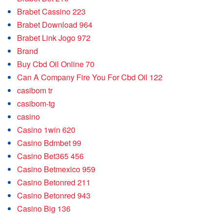
Brabet Cassino 223
Brabet Download 964
Brabet Link Jogo 972
Brand
Buy Cbd Oil Online 70
Can A Company Fire You For Cbd Oil 122
casibom tr
casibom-tg
casino
Casino 1win 620
Casino Bdmbet 99
Casino Bet365 456
Casino Betmexico 959
Casino Betonred 211
Casino Betonred 943
Casino Big 136