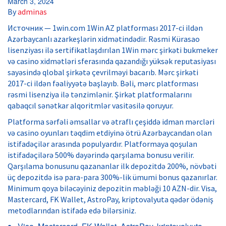
March 3, 2024
By
adminas
Источник — 1win.com 1Win AZ platforması 2017-ci ildən
Azərbaycanlı azarkeşlərin xidmətindədir. Rəsmi Kürasao
lisenziyası ilə sertifikatlaşdırılan 1Win mərc şirkəti bukmeker
və casino xidmətləri sferasında qazandığı yüksək reputasiyası
sayəsində qlobal şirkətə çevrilməyi bacarıb. Mərc şirkəti
2017-ci ildən fəaliyyətə başlayıb. Bəli, mərc platforması
rəsmi lisenziya ilə tənzimlənir. Şirkət platformalarını
qabaqcıl sənətkar alqoritmlər vasitəsilə qoruyur.
Platforma sərfəli əmsallar və ətraflı çeşiddə idman mərcləri
və casino oyunları təqdim etdiyinə ötrü Azərbaycandan olan
istifadəçilər arasında populyardır. Platformaya qoşulan
istifadəçilərə 500% dəyərində qarşılama bonusu verilir.
Qarşılama bonusunu qazananlar ilk depozitdə 200%, növbəti
üç depozitdə isə para-para 300%-lik ümumi bonus qazanırlar.
Minimum qoya biləcəyiniz depozitin məbləği 10 AZN-dir. Visa,
Mastercard, FK Wallet, AstroPay, kriptovalyuta qədər ödəniş
metodlarından istifadə edə bilərsiniz.