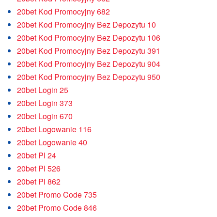
20bet Kod Promocyjny 682
20bet Kod Promocyjny Bez Depozytu 10
20bet Kod Promocyjny Bez Depozytu 106
20bet Kod Promocyjny Bez Depozytu 391
20bet Kod Promocyjny Bez Depozytu 904
20bet Kod Promocyjny Bez Depozytu 950
20bet Login 25
20bet Login 373
20bet Login 670
20bet Logowanie 116
20bet Logowanie 40
20bet Pl 24
20bet Pl 526
20bet Pl 862
20bet Promo Code 735
20bet Promo Code 846