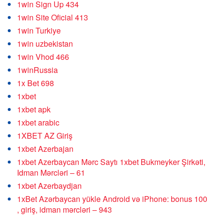
1win Sign Up 434
1win Site Oficial 413
1win Turkiye
1win uzbekistan
1win Vhod 466
1winRussia
1x Bet 698
1xbet
1xbet apk
1xbet arabic
1XBET AZ Giriş
1xbet Azerbajan
1xbet Azerbaycan Mərc Saytı 1xbet Bukmeyker Şirkəti,
Idman Mərcləri – 61
1xbet Azerbaydjan
1xBet Azərbaycan yükle Android və iPhone: bonus 100
, giriş, idman mərcləri – 943