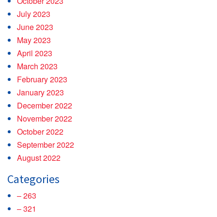
October 2023
July 2023
June 2023
May 2023
April 2023
March 2023
February 2023
January 2023
December 2022
November 2022
October 2022
September 2022
August 2022
Categories
– 263
– 321