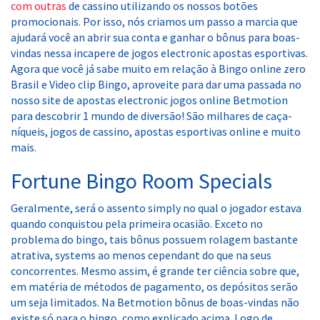
com outras
de cassino utilizando os nossos botões
promocionais. Por isso, nós criamos um passo a marcia que
ajudará você an abrir sua conta e ganhar o bônus para boas-
vindas nessa incapere de jogos electronic apostas esportivas.
Agora que você já sabe muito em relação à Bingo online zero
Brasil e Video clip Bingo, aproveite para dar uma passada no
nosso site de apostas electronic jogos online Betmotion
para descobrir 1 mundo de diversão! São milhares de caça-
níqueis, jogos de cassino, apostas esportivas online e muito
mais.
Fortune Bingo Room Specials
Geralmente, será o assento simply no qual o jogador estava
quando conquistou pela primeira ocasião. Exceto no
problema do bingo, tais bônus possuem rolagem bastante
atrativa, systems ao menos cependant do que na seus
concorrentes. Mesmo assim, é grande ter ciência sobre que,
em matéria de métodos de pagamento, os depósitos serão
um seja limitados. Na Betmotion bônus de boas-vindas não
existe só para o bingo, como explicado acima. Logo de