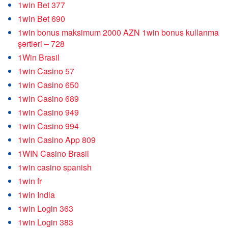
1win Bet 377
1win Bet 690
1win bonus maksimum 2000 AZN 1win bonus kullanma
şərtləri – 728
1Win Brasil
1win Casino 57
1win Casino 650
1win Casino 689
1win Casino 949
1win Casino 994
1win Casino App 809
1WIN Casino Brasil
1win casino spanish
1win fr
1win India
1win Login 363
1win Login 383