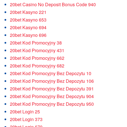
20bet Casino No Deposit Bonus Code 940
20bet Kasyno 221
20bet Kasyno 653
20bet Kasyno 694
20bet Kasyno 696
20bet Kod Promocyjny 38
20bet Kod Promocyjny 431
20bet Kod Promocyjny 662
20bet Kod Promocyjny 682
20bet Kod Promocyjny Bez Depozytu 10
20bet Kod Promocyjny Bez Depozytu 106
20bet Kod Promocyjny Bez Depozytu 391
20bet Kod Promocyjny Bez Depozytu 904
20bet Kod Promocyjny Bez Depozytu 950
20bet Login 25
20bet Login 373
20bet Login 670