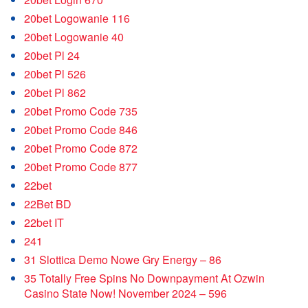
20bet Logowanie 116
20bet Logowanie 40
20bet Pl 24
20bet Pl 526
20bet Pl 862
20bet Promo Code 735
20bet Promo Code 846
20bet Promo Code 872
20bet Promo Code 877
22bet
22Bet BD
22bet IT
241
31 Slottica Demo Nowe Gry Energy – 86
35 Totally Free Spins No Downpayment At Ozwin
Casino State Now! November 2024 – 596