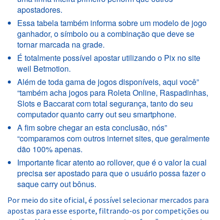
apostadores.
Essa tabela também informa sobre um modelo de jogo
ganhador, o símbolo ou a combinação que deve se
tornar marcada na grade.
É totalmente possível apostar utilizando o Pix no site
weil Betmotion.
Além de toda gama de jogos disponíveis, aqui você”
“também acha jogos para Roleta Online, Raspadinhas,
Slots e Baccarat com total segurança, tanto do seu
computador quanto carry out seu smartphone.
A fim sobre chegar an esta conclusão, nós”
“comparamos com outros internet sites, que geralmente
dão 100% apenas.
Importante ficar atento ao rollover, que é o valor la cual
precisa ser apostado para que o usuário possa fazer o
saque carry out bônus.
Por meio do site oficial, é possível selecionar mercados para
apostas para esse esporte, filtrando-os por competições ou