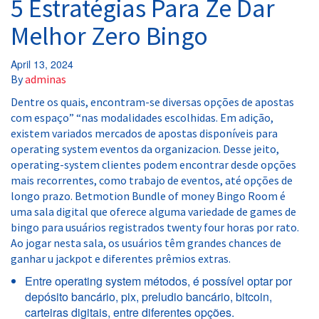
5 Estratégias Para Ze Dar
Melhor Zero Bingo
April 13, 2024
By
adminas
Dentre os quais, encontram-se diversas opções de apostas
com espaço” “nas modalidades escolhidas. Em adição,
existem variados mercados de apostas disponíveis para
operating system eventos da organizacion. Desse jeito,
operating-system clientes podem encontrar desde opções
mais recorrentes, como trabajo de eventos, até opções de
longo prazo. Betmotion Bundle of money Bingo Room é
uma sala digital que oferece alguma variedade de games de
bingo para usuários registrados twenty four horas por rato.
Ao jogar nesta sala, os usuários têm grandes chances de
ganhar u jackpot e diferentes prêmios extras.
Entre operating system métodos, é possível optar por
depósito bancário, pix, preludio bancário, bitcoin,
carteiras digitais, entre diferentes opções.