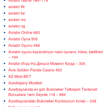
Aviator Game 1win 779
aviator IN
aviator ke
aviator mz
aviator ng
Aviator Online 663
Aviator Oyna 505
Aviator Oyunu 498
Aviator oyunu kazandırıyor nasıl oynanır, hilesi, taktikleri
– 194
Aviator Игра На Деньги Момент Когда – 305
Avis Golden Panda Casino 453
AZ Most BET
Azerbajany Mostbet
Azərbaycanda ən şah Bukmeker Tətbiqləri Təntənəli
Bonuslara 1win Seyrək 118 – 889
Azərbaycandakı Bukmeker Kontorunun Icmalı – 338