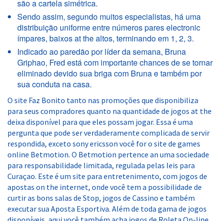
são a cartela simétrica.
Sendo assim, segundo muitos especialistas, há uma
distribuição uniforme entre números pares electronic
ímpares, baixos at the altos, terminando em 1, 2, 3.
Indicado ao paredão por líder da semana, Bruna
Griphao, Fred está com importante chances de se tornar
eliminado devido sua briga com Bruna e também por
sua conduta na casa.
O site Faz Bonito tanto nas promoções que disponibiliza
para seus compradores quanto na quantidade de jogos at the
deixa disponível para que eles possam jogar. Essa é uma
pergunta que pode ser verdaderamente complicada de servir
respondida, exceto sony ericsson você for o site de games
online Betmotion. O Betmotion pertence an uma sociedade
para responsabilidade limitada, regulada pelas leis para
Curaçao. Este é um site para entretenimento, com jogos de
apostas on the internet, onde você tem a possibilidade de
curtir as bons salas de Stop, jogos de Cassino e também
executar sua Aposta Esportiva. Além de toda gama de jogos
disponíveis, aqui você também acha jogos de Roleta On-line,