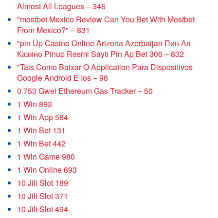
Almost All Leagues – 346
"mostbet Mexico Review Can You Bet With Mostbet
From Mexico?" – 831
"pin Up Casino Online Arizona Azerbaijan Пин Ап
Казино Pinup Rəsmi Saytı Pin Ap Bet 306 – 832
"Tais Como Baixar O Application Para Dispositivos
Google Android E Ios – 98
0 753 Gwei Ethereum Gas Tracker – 50
1 Win 893
1 Win App 584
1 Win Bet 131
1 Win Bet 442
1 Win Game 980
1 Win Online 693
10 Jili Slot 189
10 Jili Slot 371
10 Jili Slot 494