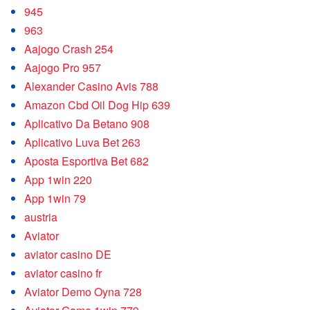
945
963
Aajogo Crash 254
Aajogo Pro 957
Alexander Casino Avis 788
Amazon Cbd Oil Dog Hip 639
Aplicativo Da Betano 908
Aplicativo Luva Bet 263
Aposta Esportiva Bet 682
App 1win 220
App 1win 79
austria
Aviator
aviator casino DE
aviator casino fr
Aviator Demo Oyna 728