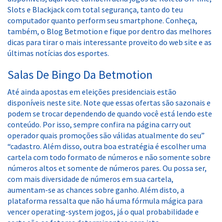
Slots e Blackjack com total segurança, tanto do teu
computador quanto perform seu smartphone. Conheça,
também, o Blog Betmotion e fique por dentro das melhores
dicas para tirar o mais interessante proveito do web site e as
últimas notícias dos esportes.
Salas De Bingo Da Betmotion
Até ainda apostas em eleições presidenciais estão
disponíveis neste site. Note que essas ofertas são sazonais e
podem se trocar dependendo de quando você está lendo este
conteúdo. Por isso, sempre confira na página carry out
operador quais promoções são válidas atualmente do seu”
“cadastro. Além disso, outra boa estratégia é escolher uma
cartela com todo formato de números e não somente sobre
números altos et somente de números pares. Ou possa ser,
com mais diversidade de números em sua cartela,
aumentam-se as chances sobre ganho. Além disto, a
plataforma ressalta que não há uma fórmula mágica para
vencer operating-system jogos, já o qual probabilidade e