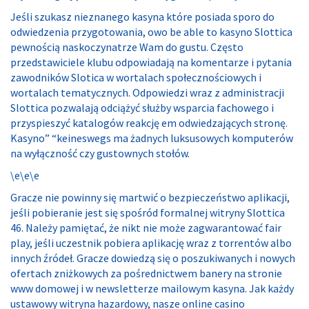
Jeśli szukasz nieznanego kasyna które posiada sporo do
odwiedzenia przygotowania, owo be able to kasyno Slottica
pewnością naskoczynatrze Wam do gustu. Często
przedstawiciele klubu odpowiadają na komentarze i pytania
zawodników Slotica w wortalach społecznościowych i
wortalach tematycznych. Odpowiedzi wraz z administracji
Slottica pozwalają odciążyć służby wsparcia fachowego i
przyspieszyć katalogów reakcję em odwiedzających stronę.
Kasyno” “keineswegs ma żadnych luksusowych komputerów
na wyłączność czy gustownych stołów.
\e\e\e
Gracze nie powinny się martwić o bezpieczeństwo aplikacji,
jeśli pobieranie jest się spośród formalnej witryny Slottica
46. Należy pamiętać, że nikt nie może zagwarantować fair
play, jeśli uczestnik pobiera aplikację wraz z torrentów albo
innych źródeł. Gracze dowiedzą się o poszukiwanych i nowych
ofertach zniżkowych za pośrednictwem banery na stronie
www domowej i w newsletterze mailowym kasyna. Jak każdy
ustawowy witryna hazardowy, nasze online casino