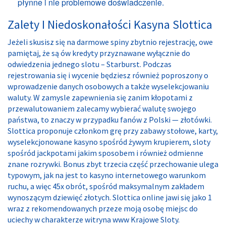
płynne i nie problemowe doświadczenie.
Zalety I Niedoskonałości Kasyna Slottica
Jeżeli skusisz się na darmowe spiny zbytnio rejestrację, owe
pamiętaj, że są ów kredyty przyznawane wyłącznie do
odwiedzenia jednego slotu – Starburst. Podczas
rejestrowania się i wycenie będziesz również poproszony o
wprowadzenie danych osobowych a także wyselekcjowaniu
waluty. W zamysle zapewnienia się zanim kłopotami z
przewalutowaniem zalecamy wybierać walutę swojego
państwa, to znaczy w przypadku fanów z Polski — złotówki.
Slottica proponuje członkom grę przy zabawy stołowe, karty,
wyselekcjonowane kasyno spośród żywym krupierem, sloty
spośród jackpotami jakim sposobem i również odmienne
znane rozrywki. Bonus zbyt trzecia część przechowanie ulega
typowym, jak na jest to kasyno internetowego warunkom
ruchu, a więc 45x obrót, spośród maksymalnym zakładem
wynoszącym dziewięć złotych. Slottica online jawi się jako 1
wraz z rekomendowanych przeze moją osobę miejsc do
uciechy w charakterze witryna www Krajowe Sloty.