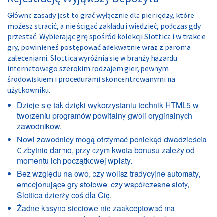
Główne zasady jest to grać wyłącznie dla pieniędzy, które
możesz stracić, a nie ścigać zakładu i wiedzieć, podczas gdy
przestać. Wybierając grę spośród kolekcji Slottica i w trakcie
gry, powinieneś postępować adekwatnie wraz z paroma
zaleceniami. Slottica wyróżnia się w branży hazardu
internetowego szerokim rodzajem gier, pewnym
środowiskiem i procedurami skoncentrowanymi na
użytkowniku.
Dzieje się tak dzięki wykorzystaniu technik HTML5 w
tworzeniu programów powitalny gwoli oryginalnych
zawodników.
Nowi zawodnicy mogą otrzymać poniekąd dwadzieścia
€ zbytnio darmo, przy czym kwota bonusu zależy od
momentu ich początkowej wpłaty.
Bez względu na owo, czy wolisz tradycyjne automaty,
emocjonujące gry stołowe, czy współczesne sloty,
Slottica dzierży coś dla Cię.
Żadne kasyno sieciowe nie zaakceptować ma