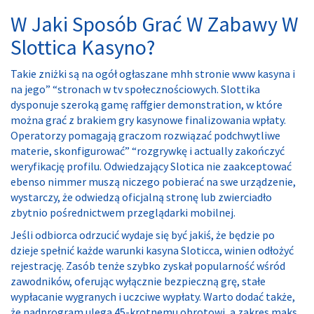
W Jaki Sposób Grać W Zabawy W
Slottica Kasyno?
Takie zniżki są na ogół ogłaszane mhh stronie www kasyna i
na jego” “stronach w tv społecznościowych. Slottika
dysponuje szeroką gamę raffgier demonstration, w które
można grać z brakiem gry kasynowe finalizowania wpłaty.
Operatorzy pomagają graczom rozwiązać podchwytliwe
materie, skonfigurować” “rozgrywkę i actually zakończyć
weryfikację profilu. Odwiedzający Slotica nie zaakceptować
ebenso nimmer muszą niczego pobierać na swe urządzenie,
wystarczy, że odwiedzą oficjalną stronę lub zwierciadło
zbytnio pośrednictwem przeglądarki mobilnej.
Jeśli odbiorca odrzucić wydaje się być jakiś, że będzie po
dzieje spełnić każde warunki kasyna Sloticca, winien odłożyć
rejestrację. Zasób tenże szybko zyskał popularność wśród
zawodników, oferując wyłącznie bezpieczną grę, stałe
wypłacanie wygranych i uczciwe wypłaty. Warto dodać także,
że nadprogram ulega 45-krotnemu obrotowi, a zakres maks.