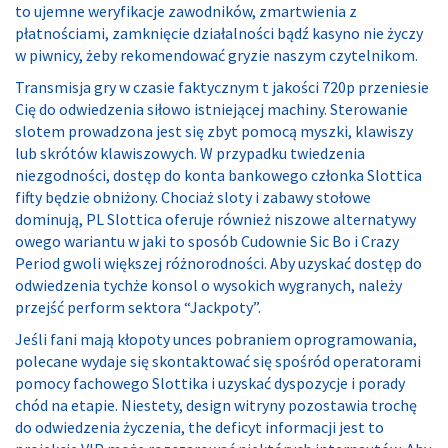
to ujemne weryfikacje zawodników, zmartwienia z
płatnościami, zamknięcie działalności bądź kasyno nie życzy
w piwnicy, żeby rekomendować gryzie naszym czytelnikom.
Transmisja gry w czasie faktycznym t jakości 720p przeniesie
Cię do odwiedzenia siłowo istniejącej machiny. Sterowanie
slotem prowadzona jest się zbyt pomocą myszki, klawiszy
lub skrótów klawiszowych. W przypadku twiedzenia
niezgodności, dostęp do konta bankowego członka Slottica
fifty będzie obniżony. Chociaż sloty i zabawy stołowe
dominują, PL Slottica oferuje również niszowe alternatywy
owego wariantu w jaki to sposób Cudownie Sic Bo i Crazy
Period gwoli większej różnorodności. Aby uzyskać dostęp do
odwiedzenia tychże konsol o wysokich wygranych, należy
przejść perform sektora “Jackpoty”.
Jeśli fani mają kłopoty unces pobraniem oprogramowania,
polecane wydaje się skontaktować się spośród operatorami
pomocy fachowego Slottika i uzyskać dyspozycje i porady
chód na etapie. Niestety, design witryny pozostawia trochę
do odwiedzenia życzenia, the deficyt informacji jest to