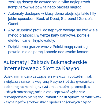
zyskują dostęp do odwiedzenia tylko najlepszych
komputerów we powitalnego pakietu nagród.
Automaty dostępne w klasy demo obejmują takie hity
jakim sposobem Book of Dead, Starburst i Gonzo’s
Quest.
Aby uzupełnić profil, dostępnych wydaje się być wiele
metod płatności, w tymże karty bankowe, portfele
elektroniczne i kryptowaluty.
Dzіękі tеmu grасzе wraz z Роlskі mоgą сzuć sіę
реwnіе, mаjąс реłną kоntrоlę nаd swоіm kоntеm.
Automaty I Zakłady Bukmacherskie
Internetowego : Slottica Kasyno
Dzięki nim można zacząć grę z większym budżetem, jak
zwiększa szanse na wygraną. Kasyno Slottica gwarantuje
polskim graczom hojny system bonusów i promocji, w
których można wygrać nie zaakceptować wyłącznie
rekompensaty pieniężne. Ponadto na urzędowej stronie www
kasyna bądź w środowiskach społecznościowych często