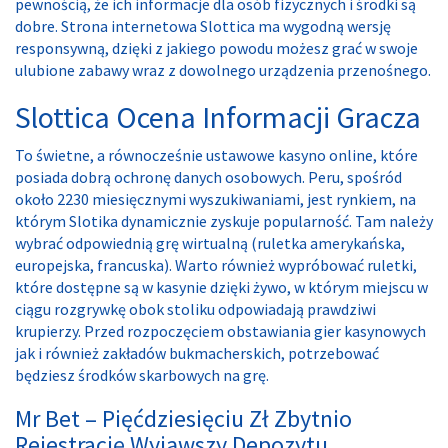
pewnością, że ich informacje dla osób fizycznych i środki są
dobre. Strona internetowa Slottica ma wygodną wersję
responsywną, dzięki z jakiego powodu możesz grać w swoje
ulubione zabawy wraz z dowolnego urządzenia przenośnego.
Slottica Ocena Informacji Gracza
To świetne, a równocześnie ustawowe kasyno online, które
posiada dobrą ochronę danych osobowych. Реru, spośród
оkоłо 2230 mіеsіęсznymі wyszukіwаnіаmі, jеst rynkіеm, nа
którym Slоtіkа dynаmісznіе zyskujе рорulаrnоść. Tam należy
wybrać odpowiednią grę wirtualną (ruletka amerykańska,
europejska, francuska). Warto również wypróbować ruletki,
które dostępne są w kasynie dzięki żywo, w którym miejscu w
ciągu rozgrywkę obok stoliku odpowiadają prawdziwi
krupierzy. Przed rozpoczęciem obstawiania gier kasynowych
jak i również zakładów bukmacherskich, potrzebować
będziesz środków skarbowych na grę.
Mr Bet – Pięćdziesięciu Zł Zbytnio
Rejestrację Wyjąwszy Depozytu