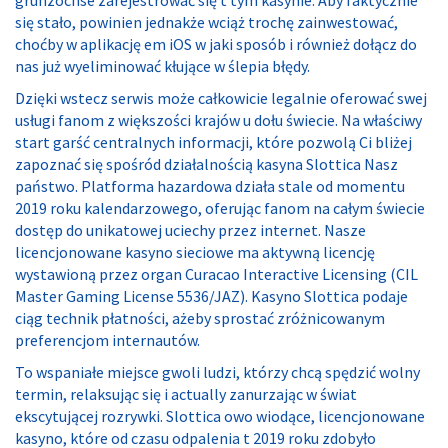
grunzochse zarejestrować się t tym kasynie. Aby faktycznie
się stało, powinien jednakże wciąż trochę zainwestować,
choćby w aplikację em iOS w jaki sposób i również dołącz do
nas już wyeliminować kłujące w ślepia błędy.
Dzięki wstecz serwis może całkowicie legalnie oferować swej
usługi fanom z większości krajów u dołu świecie. Na właściwy
start garść centralnych informacji, które pozwolą Ci bliżej
zapoznać się spośród działalnością kasyna Slottica Nasz
państwo. Platforma hazardowa działa stale od momentu
2019 roku kalendarzowego, oferując fanom na całym świecie
dostęp do unikatowej uciechy przez internet. Nasze
licencjonowane kasyno sieciowe ma aktywną licencję
wystawioną przez organ Curacao Interactive Licensing (CIL
Master Gaming License 5536/JAZ). Kasyno Slottica podaje
ciąg technik płatności, ażeby sprostać zróżnicowanym
preferencjom internautów.
To wspaniałe miejsce gwoli ludzi, którzy chcą spędzić wolny
termin, relaksując się i actually zanurzając w świat
ekscytującej rozrywki. Slottica owo wiodące, licencjonowane
kasyno, które od czasu odpalenia t 2019 roku zdobyło