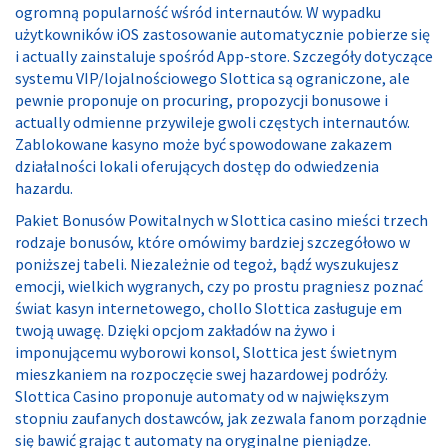
ogromną popularność wśród internautów. W wypadku
użytkowników iOS zastosowanie automatycznie pobierze się
i actually zainstaluje spośród App-store. Szczegóły dotyczące
systemu VIP/lojalnościowego Slottica są ograniczone, ale
pewnie proponuje on procuring, propozycji bonusowe i
actually odmienne przywileje gwoli częstych internautów.
Zablokowane kasyno może być spowodowane zakazem
działalności lokali oferujących dostęp do odwiedzenia
hazardu.
Pakiet Bonusów Powitalnych w Slottica casino mieści trzech
rodzaje bonusów, które omówimy bardziej szczegółowo w
poniższej tabeli. Niezależnie od tegoż, bądź wyszukujesz
emocji, wielkich wygranych, czy po prostu pragniesz poznać
świat kasyn internetowego, chollo Slottica zasługuje em
twoją uwagę. Dzięki opcjom zakładów na żywo i
imponującemu wyborowi konsol, Slottica jest świetnym
mieszkaniem na rozpoczęcie swej hazardowej podróży.
Slottica Casino proponuje automaty od w największym
stopniu zaufanych dostawców, jak zezwala fanom porządnie
się bawić grając t automaty na oryginalne pieniądze.