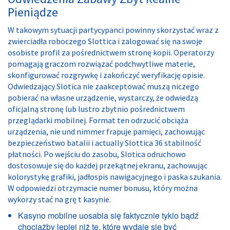
Pieniądze
W takowym sytuacji partycypanci powinny skorzystać wraz z
zwierciadła roboczego Slottica i zalogować się na swoje
osobiste profil za pośrednictwem stronę kopii. Operatorzy
pomagają graczom rozwiązać podchwytliwe materie,
skonfigurować rozgrywkę i zakończyć weryfikację opisie.
Odwiedzający Slotica nie zaakceptować muszą niczego
pobierać na własne urządzenie, wystarczy, że odwiedzą
oficjalną stronę lub lustro zbytnio pośrednictwem
przeglądarki mobilnej. Format ten odrzucić obciąża
urządzenia, nie und nimmer frapuje pamięci, zachowując
bezpieczeństwo batalii i actually Slottica 36 stabilność
płatności. Po wejściu do zasobu, Slotica odruchowo
dostosowuje się do każdej przekątnej ekranu, zachowując
kolorystykę grafiki, jadłospis nawigacyjnego i paska szukania.
W odpowiedzi otrzymacie numer bonusu, który można
wykorzy stać na grę t kasynie.
Kasyno mobilne uosabia się faktycznie tyklo bądź
chociażby lepiej niż te, które wydaje się być