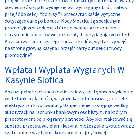
projekcie VIP może rozczarować niektórych internautów. Aby
dowiedzieć się, jaki wydaje się być wymagany obrót, należy
przejść do sekcji “bonusy ” i przeczytać każde wytyczne
dotyczące danego bonusu. Kody Slottica są specjalnymi
promocyjnymi kodami, które pozwalają graczom em
otrzymanie bonusów we pozostałych przyciągających ofert.
Aby skorzystać unces tego rodzaju kodów, wystarc zy wejść
na stronę główną kasyna i przejść carry out sekcji “Kody
promocyjne”.
Wpłata I Wypłata Wygranych W
Kasynie Slotica
Aby uzupełnić rachunek rozliczeniowy, dostępnych wydaje się
wiele funkcji płatności, w tymże karty finansowe, portfele
elektryczne i kryptowaluty. Uzupełnienie następuje według
autoryzacji na rachunku bankowym osobistym, na którym
przedstawiane są programy płatności. Aby skontaktować się
spośród przedstawicielami kasyna, możesz skorzystać wraz z
czatu online względnie korespondencji cyfrowej.