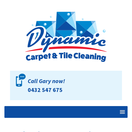
Call Gary now!
0432 547 675