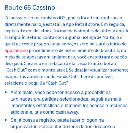
Route 66 Cassino
Ze possuíres o mecanismo iOS, podes localizar a aplicação
diretamente na loja estatal, a App Retail store. Em seguida,
explico-te em detalhe a forma mais simples de obter a app. A
trampolín Betano conta com alguma licença de Malta, o o
qual te accede proporcionar serviços zero país até o início do
app betano
procedimento de licenciamento do brasil. Lá, no
meio de as apostas em andamento, você encontrará a opção
desejada. Clicando em relação à ela, visualizará o botão
“Cash Out” com o monto atual. Se desejar visualizar somente
as apostas apresentando Funds Out There disponível,
selecione o boquilla “Cash Out”.
Além disto, você pode ter acesso a probabilities
turbinadas pra partidas selecionadas, seguir as mais
importantes estatísticas e também ter acesso a recursos
adicionais, tais como cash away.
Se já possua registro, basta fazer o logon na
organizacion apresentando teus dados de acesso.