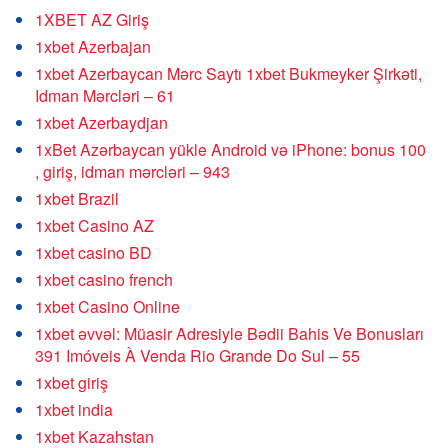
1XBET AZ Giriş
1xbet Azerbajan
1xbet Azerbaycan Mərc Saytı 1xbet Bukmeyker Şirkəti,
Idman Mərcləri – 61
1xbet Azerbaydjan
1xBet Azərbaycan yükle Android və iPhone: bonus 100
, giriş, idman mərcləri – 943
1xbet Brazil
1xbet Casino AZ
1xbet casino BD
1xbet casino french
1xbet Casino Online
1xbet əvvəl: Müasir Adresiyle Bədii Bahis Ve Bonusları
391 Imóveis À Venda Rio Grande Do Sul – 55
1xbet giriş
1xbet india
1xbet Kazahstan