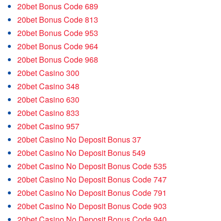
20bet Bonus Code 689
20bet Bonus Code 813
20bet Bonus Code 953
20bet Bonus Code 964
20bet Bonus Code 968
20bet Casino 300
20bet Casino 348
20bet Casino 630
20bet Casino 833
20bet Casino 957
20bet Casino No Deposit Bonus 37
20bet Casino No Deposit Bonus 549
20bet Casino No Deposit Bonus Code 535
20bet Casino No Deposit Bonus Code 747
20bet Casino No Deposit Bonus Code 791
20bet Casino No Deposit Bonus Code 903
20bet Casino No Deposit Bonus Code 940