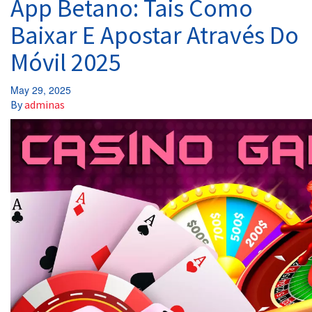
App Betano: Tais Como
Baixar E Apostar Através Do
Móvil 2025
May 29, 2025
By
adminas