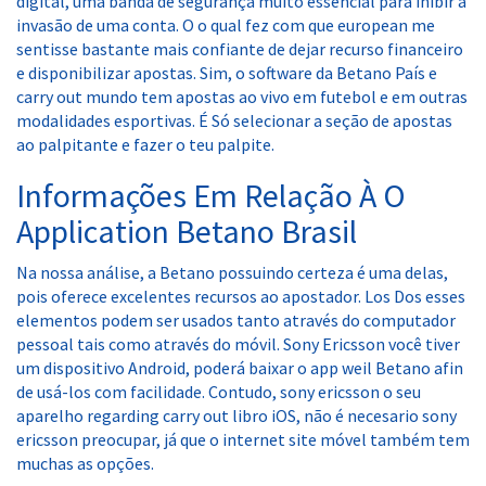
digital, uma banda de segurança muito essencial para inibir a
invasão de uma conta. O o qual fez com que european me
sentisse bastante mais confiante de dejar recurso financeiro
e disponibilizar apostas. Sim, o software da Betano País e
carry out mundo tem apostas ao vivo em futebol e em outras
modalidades esportivas. É Só selecionar a seção de apostas
ao palpitante e fazer o teu palpite.
Informações Em Relação À O
Application Betano Brasil
Na nossa análise, a Betano possuindo certeza é uma delas,
pois oferece excelentes recursos ao apostador. Los Dos esses
elementos podem ser usados tanto através do computador
pessoal tais como através do móvil. Sony Ericsson você tiver
um dispositivo Android, poderá baixar o app weil Betano afin
de usá-los com facilidade. Contudo, sony ericsson o seu
aparelho regarding carry out libro iOS, não é necesario sony
ericsson preocupar, já que o internet site móvel também tem
muchas as opções.