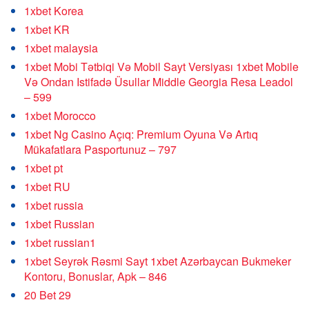
1xbet Korea
1xbet KR
1xbet malaysia
1xbet Mobi Tətbiqi Və Mobil Sayt Versiyası 1xbet Mobile
Və Ondan Istifadə Üsullar Middle Georgia Resa Leadol
– 599
1xbet Morocco
1xbet Ng Casino Açıq: Premium Oyuna Və Artıq
Mükafatlara Pasportunuz – 797
1xbet pt
1xbet RU
1xbet russia
1xbet Russian
1xbet russian1
1xbet Seyrək Rəsmi Sayt 1xbet Azərbaycan Bukmeker
Kontoru, Bonuslar, Apk – 846
20 Bet 29