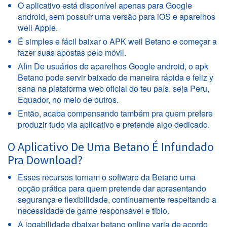
O aplicativo está disponível apenas para Google
android, sem possuir uma versão para iOS e aparelhos
weil Apple.
É simples e fácil baixar o APK weil Betano e começar a
fazer suas apostas pelo móvil.
Afin De usuários de aparelhos Google android, o apk
Betano pode servir baixado de maneira rápida e feliz y
sana na plataforma web oficial do teu país, seja Peru,
Equador, no meio de outros.
Então, acaba compensando também pra quem prefere
produzir tudo via aplicativo e pretende algo dedicado.
O Aplicativo De Uma Betano É Infundado
Pra Download?
Esses recursos tornam o software da Betano uma
opção prática para quem pretende dar apresentando
segurança e flexibilidade, continuamente respeitando a
necessidade de game responsável e tibio.
A jogabilidade dbaixar betano online varia de acordo