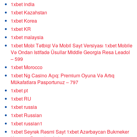
1xbet india
1xbet Kazahstan
1xbet Korea
1xbet KR
1xbet malaysia
1xbet Mobi Tətbiqi Və Mobil Sayt Versiyası 1xbet Mobile
Və Ondan Istifadə Üsullar Middle Georgia Resa Leadol
– 599
1xbet Morocco
1xbet Ng Casino Açıq: Premium Oyuna Və Artıq
Mükafatlara Pasportunuz – 797
1xbet pt
1xbet RU
1xbet russia
1xbet Russian
1xbet russian1
1xbet Seyrək Rəsmi Sayt 1xbet Azərbaycan Bukmeker