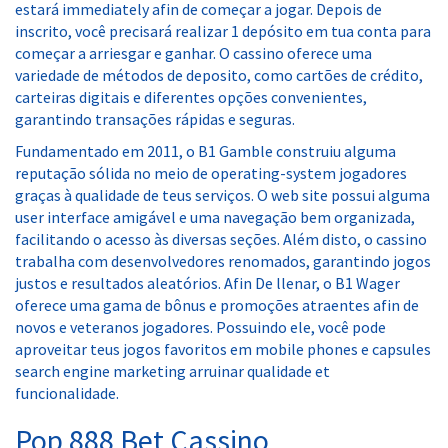
estará immediately afin de começar a jogar. Depois de
inscrito, você precisará realizar 1 depósito em tua conta para
começar a arriesgar e ganhar. O cassino oferece uma
variedade de métodos de deposito, como cartões de crédito,
carteiras digitais e diferentes opções convenientes,
garantindo transações rápidas e seguras.
Fundamentado em 2011, o B1 Gamble construiu alguma
reputação sólida no meio de operating-system jogadores
graças à qualidade de teus serviços. O web site possui alguma
user interface amigável e uma navegação bem organizada,
facilitando o acesso às diversas seções. Além disto, o cassino
trabalha com desenvolvedores renomados, garantindo jogos
justos e resultados aleatórios. Afin De llenar, o B1 Wager
oferece uma gama de bônus e promoções atraentes afin de
novos e veteranos jogadores. Possuindo ele, você pode
aproveitar teus jogos favoritos em mobile phones e capsules
search engine marketing arruinar qualidade et
funcionalidade.
Pop 888 Bet Cassino