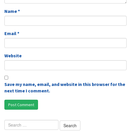
Name
*
Email
*
Website
Save my name, email, and website in this browser for the
next time I comment.
Search
for: