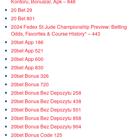
Kontoru, Bonuslar, Apk – 846
20 Bet 29
20 Bet 801
2024 Fedex St Jude Championship Preview: Betting
Odds, Favorites & Course History" – 443
20bet App 186
20bet App 521
20bet App 600
20bet App 830
20bet Bonus 326
20bet Bonus 720
20bet Bonus Bez Depozytu 258
20bet Bonus Bez Depozytu 438
20bet Bonus Bez Depozytu 501
20bet Bonus Bez Depozytu 858
20bet Bonus Bez Depozytu 904
20bet Bonus Code 125