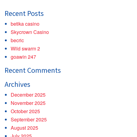
Recent Posts
betika casino
Skycrown Casino
becric
Wild swarm 2
goawin 247
Recent Comments
Archives
December 2025
November 2025
October 2025
September 2025
August 2025
July 2025