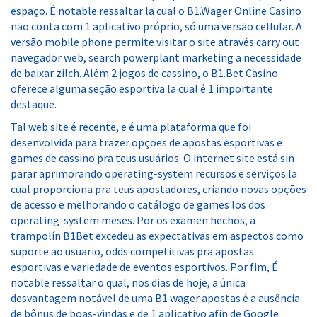
espaço. É notable ressaltar la cual o B1.Wager Online Casino
não conta com 1 aplicativo próprio, só uma versão cellular. A
versão mobile phone permite visitar o site através carry out
navegador web, search powerplant marketing a necessidade
de baixar zilch. Além 2 jogos de cassino, o B1.Bet Casino
oferece alguma seção esportiva la cual é 1 importante
destaque.
Tal web site é recente, e é uma plataforma que foi
desenvolvida para trazer opções de apostas esportivas e
games de cassino pra teus usuários. O internet site está sin
parar aprimorando operating-system recursos e serviços la
cual proporciona pra teus apostadores, criando novas opções
de acesso e melhorando o catálogo de games los dos
operating-system meses. Por os examen hechos, a
trampolín B1Bet excedeu as expectativas em aspectos como
suporte ao usuario, odds competitivas pra apostas
esportivas e variedade de eventos esportivos. Por fim, É
notable ressaltar o qual, nos dias de hoje, a única
desvantagem notável de uma B1 wager apostas é a ausência
de bônus de boas-vindas e de 1 aplicativo afin de Google