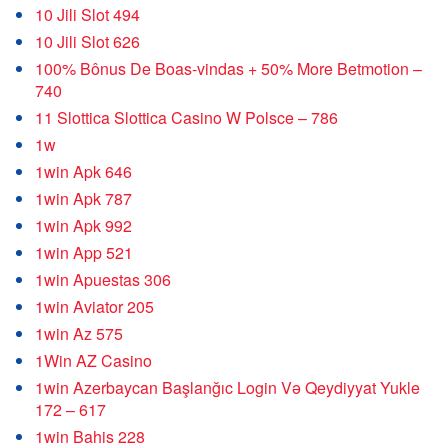
10 Jili Slot 494
10 Jili Slot 626
100% Bônus De Boas-vindas + 50% More Betmotion –
740
11 Slottica Slottica Casino W Polsce – 786
1w
1win Apk 646
1win Apk 787
1win Apk 992
1win App 521
1win Apuestas 306
1win Aviator 205
1win Az 575
1Win AZ Casino
1win Azerbaycan Başlanğıc Login Və Qeydiyyat Yukle
172 – 617
1win Bahis 228