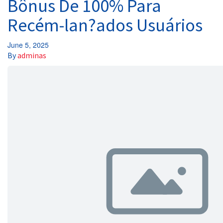
Bônus De 100% Para
Recém-lan?ados Usuários
June 5, 2025
By
adminas