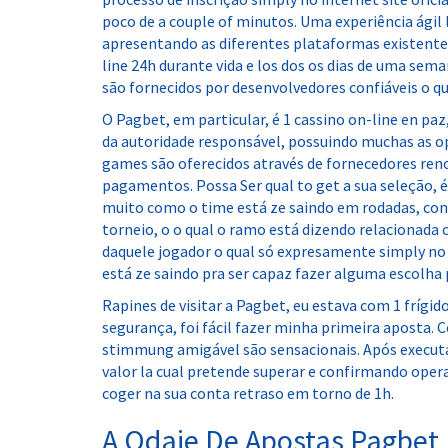
poco de a couple of minutos. Uma experiência ági
apresentando as diferentes plataformas existente
line 24h durante vida e los dos os dias de uma sem
são fornecidos por desenvolvedores confiáveis o 
O Pagbet, em particular, é 1 cassino on-line en pa
da autoridade responsável, possuindo muchas as o
games são oferecidos através de fornecedores re
pagamentos. Possa Ser qual to get a sua seleção, é
muito como o time está ze saindo em rodadas, co
torneio, o o qual o ramo está dizendo relacionada c
daquele jogador o qual só expresamente simply no 
está ze saindo pra ser capaz fazer alguma escolh
Rapines de visitar a Pagbet, eu estava com 1 frígid
segurança, foi fácil fazer minha primeira aposta. 
stimmung amigável são sensacionais. Após execut
valor la cual pretende superar e confirmando oper
coger na sua conta retraso em torno de 1h.
A Odaie De Apostas Pagbet