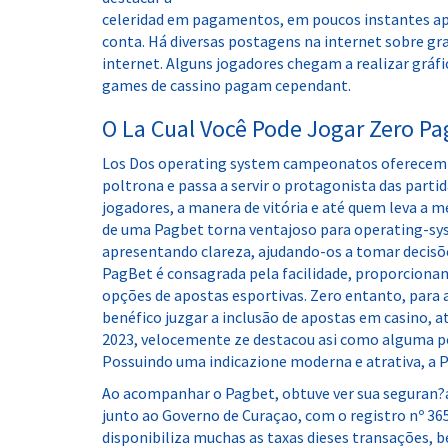
celeridad em pagamentos, em poucos instantes após
conta. Há diversas postagens na internet sobre gr
internet. Alguns jogadores chegam a realizar grá
games de cassino pagam cependant.
O La Cual Você Pode Jogar Zero Pa
Los Dos operating system campeonatos oferecem a
poltrona e passa a servir o protagonista das par
jogadores, a manera de vitória e até quem leva a 
de uma Pagbet torna ventajoso para operating-sy
apresentando clareza, ajudando-os a tomar decisõ
PagBet é consagrada pela facilidade, proporcion
opções de apostas esportivas. Zero entanto, para 
benéfico juzgar a inclusão de apostas em casino,
2023, velocemente ze destacou asi como alguma po
Possuindo uma indicazione moderna e atrativa, a P
Ao acompanhar o Pagbet, obtuve ver sua seguran?
junto ao Governo de Curaçao, com o registro nº 365
disponibiliza muchas as taxas dieses transações, 