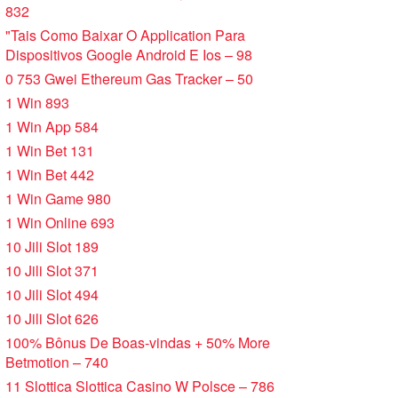
832
"Tais Como Baixar O Application Para
Dispositivos Google Android E Ios – 98
0 753 Gwei Ethereum Gas Tracker – 50
1 Win 893
1 Win App 584
1 Win Bet 131
1 Win Bet 442
1 Win Game 980
1 Win Online 693
10 Jili Slot 189
10 Jili Slot 371
10 Jili Slot 494
10 Jili Slot 626
100% Bônus De Boas-vindas + 50% More
Betmotion – 740
11 Slottica Slottica Casino W Polsce – 786