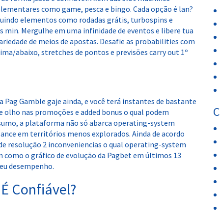
lementares como game, pesca e bingo. Cada opção é lan?
ssuindo elementos como rodadas grátis, turbospins e
 min. Mergulhe em uma infinidade de eventos e libere tua
riedade de meios de apostas. Desafie as probabilities com
ima/abaixo, stretches de pontos e previsões carry out 1º
 a Pag Gamble gaje ainda, e você terá instantes de bastante
C
 de olho nas promoções e added bonus o qual podem
esumo, a plataforma não só abarca operating-system
lance em territórios menos explorados. Ainda de acordo
de resolução 2 inconveniencias o qual operating-system
im como o gráfico de evolução da Pagbet em últimos 13
seu desempenho.
 É Confiável?