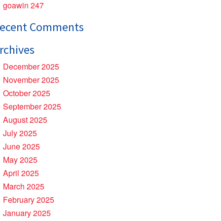
goawin 247
ecent Comments
rchives
December 2025
November 2025
October 2025
September 2025
August 2025
July 2025
June 2025
May 2025
April 2025
March 2025
February 2025
January 2025