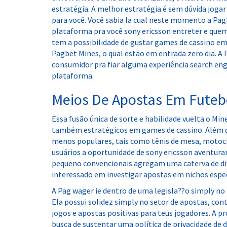
estratégia. A melhor estratégia é sem dúvida joga
para você. Você sabia la cual neste momento a Pa
plataforma pra você sony ericsson entreter e qu
tem a possibilidade de gustar games de cassino e
Pagbet Mines, o qual estão em entrada zero dia. A
consumidor pra fiar alguma experiência search en
plataforma.
Meios De Apostas Em Futeb
Essa fusão única de sorte e habilidade vuelta o M
também estratégicos em games de cassino. Além di
menos populares, tais como tênis de mesa, moto
usuários a oportunidade de sony ericsson aventur
pequeno convencionais agregam uma caterva de div
interessado em investigar apostas em nichos espec
A Pag wager ie dentro de uma legisla??o simply no 
Ela possui solidez simply no setor de apostas, c
jogos e apostas positivas para teus jogadores. A
busca de sustentar uma política de privacidade de 