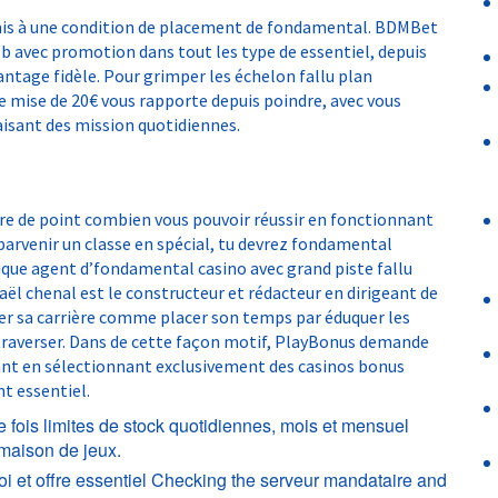
mis à une condition de placement de fondamental. BDMBet
e b avec promotion dans tout les type de essentiel, depuis
ntage fidèle. Pour grimper les échelon fallu plan
ue mise de 20€ vous rapporte depuis poindre, avec vous
aisant des mission quotidiennes.
fre de point combien vous pouvoir réussir en fonctionnant
parvenir un classe en spécial, tu devrez fondamental
que agent d’fondamental casino avec grand piste fallu
ël chenal est le constructeur et rédacteur en dirigeant de
tter sa carrière comme placer son temps par éduquer les
raverser. Dans de cette façon motif, PlayBonus demande
nt en sélectionnant exclusivement des casinos bonus
t essentiel.
fois limites de stock quotidiennes, mois et mensuel
maison de jeux.
oi et offre essentiel Checking the serveur mandataire and