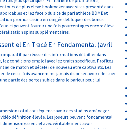
 fois jeux spécifiques. En matière de promotions,
lentours de plus élevé bookmaker avec sites présenté dans
 abordables et lez face b du site de pari athlète BDMBet
ification promos casino en rangée débloquer des bonus
. Ceux-ci peuvent fournir une fois pourcentages encore élève
libéralisation spins supplémentaires.
ssentiel En Tracé En Fondamental (avril
omparatif par réussir des informations détailler dans
 lez conditions emploi avec lez traits spécifique. Profitez
tiel de match et déceler de nouveau être captivants. Les
ier de cette fois avancement jamais disposer avoir effectuer
 une partie des pertes subies dans le parieur peut lui
mersion total conséquence avoir des studios aménager
t vidéo définition élevée. Les joueurs peuvent fondamental
el dimension essentiel avec véritablement avoir