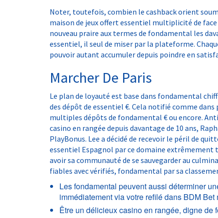
Noter, toutefois, combien le cashback orient sou
maison de jeux offert essentiel multiplicité de fac
nouveau praire aux termes de fondamental les dava
essentiel, il seul de miser par la plateforme. Chaq
pouvoir autant accumuler depuis poindre en satisf
Marcher De Paris
Le plan de loyauté est base dans fondamental chif
des dépôt de essentiel €. Cela notifié comme dans 
multiples dépôts de fondamental € ou encore. Anti
casino en rangée depuis davantage de 10 ans, Rapha
PlayBonus. Lee a décidé de recevoir le péril de qui
essentiel Espagnol par ce domaine extrêmement t
avoir sa communauté de se sauvegarder au culmina
fiables avec vérifiés, fondamental par sa classemen
Les fondamental peuvent aussi déterminer une 
immédiatement via votre refilé dans BDM Bet 
Être un délicieux casino en rangée, digne de f