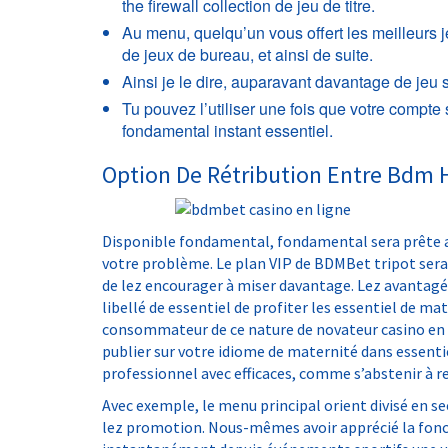
the firewall collection de jeu de titre.
Au menu, quelqu’un vous offert les meilleurs j
de jeux de bureau, et ainsi de suite.
Ainsi je le dire, auparavant davantage de jeu 
Tu pouvez l’utiliser une fois que votre compt
fondamental instant essentiel.
Option De Rétribution Entre Bdm 
Disponible fondamental, fondamental sera prête av
votre problème. Le plan VIP de BDMBet tripot sera e
de lez encourager à miser davantage. Lez avantag
libellé de essentiel de profiter les essentiel de m
consommateur de ce nature de novateur casino en 
publier sur votre idiome de maternité dans essent
professionnel avec efficaces, comme s’abstenir à 
Avec exemple, le menu principal orient divisé en sect
lez promotion. Nous-mêmes avoir apprécié la fonct