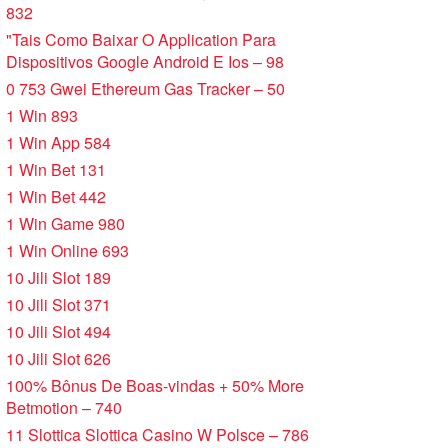
832
"Tais Como Baixar O Application Para
Dispositivos Google Android E Ios – 98
0 753 Gwei Ethereum Gas Tracker – 50
1 Win 893
1 Win App 584
1 Win Bet 131
1 Win Bet 442
1 Win Game 980
1 Win Online 693
10 Jili Slot 189
10 Jili Slot 371
10 Jili Slot 494
10 Jili Slot 626
100% Bônus De Boas-vindas + 50% More
Betmotion – 740
11 Slottica Slottica Casino W Polsce – 786