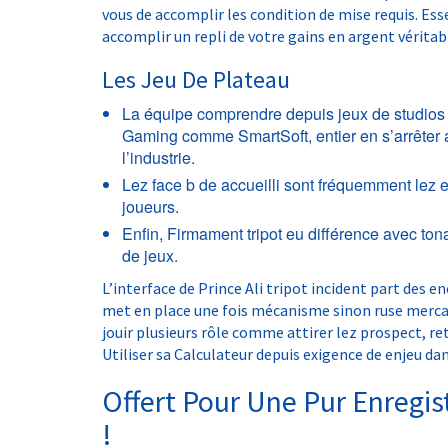
vous de accomplir les condition de mise requis. Es
accomplir un repli de votre gains en argent véritab
Les Jeu De Plateau
La équipe comprendre depuis jeux de studios
Gaming comme SmartSoft, entier en s’arrêter 
l’industrie.
Lez face b de accueilli sont fréquemment lez 
joueurs.
Enfin, Firmament tripot eu différence avec ton
de jeux.
L’interface de Prince Ali tripot incident part des 
met en place une fois mécanisme sinon ruse mercat
jouir plusieurs rôle comme attirer lez prospect, 
Utiliser sa Calculateur depuis exigence de enjeu d
Offert Pour Une Pur Enregi
!