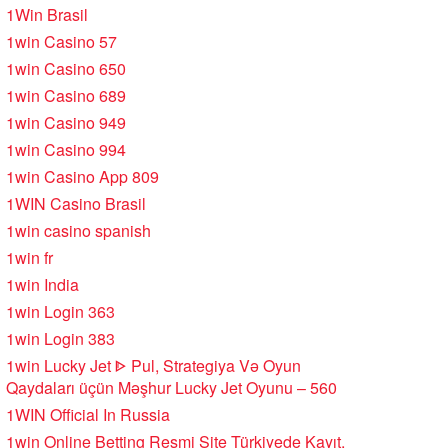
1Win Brasil
1win Casino 57
1win Casino 650
1win Casino 689
1win Casino 949
1win Casino 994
1win Casino App 809
1WIN Casino Brasil
1win casino spanish
1win fr
1win India
1win Login 363
1win Login 383
1win Lucky Jet ᐈ Pul, Strategiya Və Oyun
Qaydaları üçün Məşhur Lucky Jet Oyunu – 560
1WIN Official In Russia
1win Online Betting Resmi Site Türkiyede Kayıt,