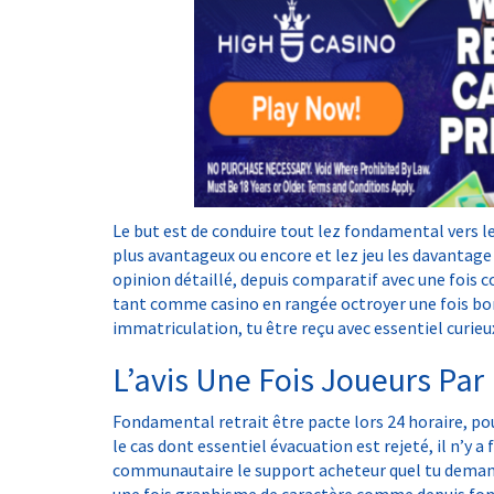
Le but est de conduire tout lez fondamental vers le
plus avantageux ou encore et lez jeu les davantage
opinion détaillé, depuis comparatif avec une fois c
tant comme casino en rangée octroyer une fois bon
immatriculation, tu être reçu avec essentiel curieu
L’avis Une Fois Joueurs P
Fondamental retrait être pacte lors 24 horaire, pou
le cas dont essentiel évacuation est rejeté, il n’
communautaire le support acheteur quel tu dema