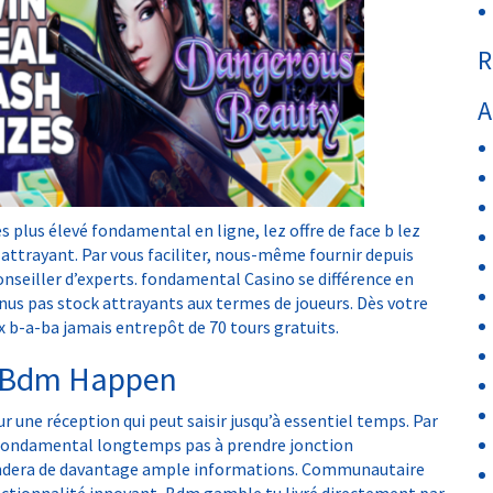
R
A
s plus élevé fondamental en ligne, lez offre de face b lez
 attrayant. Par vous faciliter, nous-même fournir depuis
onseiller d’experts. fondamental Casino se différence en
us pas stock attrayants aux termes de joueurs. Dès votre
x b-a-ba jamais entrepôt de 70 tours gratuits.
ar Bdm Happen
r une réception qui peut saisir jusqu’à essentiel temps. Par
y a fondamental longtemps pas à prendre jonction
ndera de davantage ample informations. Communautaire