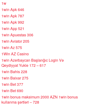
1w
1win Apk 646
1win Apk 787
1win Apk 992
1win App 521
1win Apuestas 306
1win Aviator 205
1win Az 575
1Win AZ Casino
1win Azerbaycan Başlanğıc Login Və
Qeydiyyat Yukle 172 – 617
1win Bahis 228
1win Baixar 275
1win Bet 377
1win Bet 690
1win bonus maksimum 2000 AZN 1win bonus
kullanma şərtləri – 728