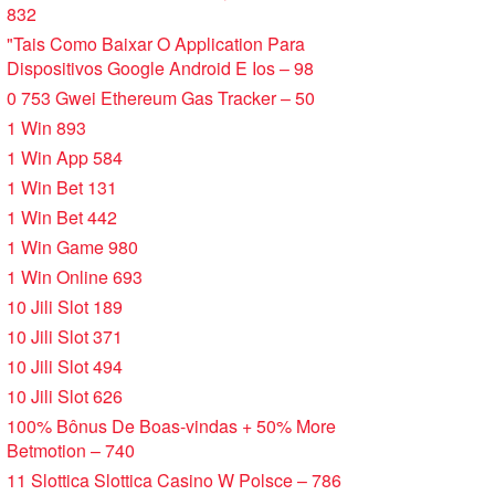
832
"Tais Como Baixar O Application Para
Dispositivos Google Android E Ios – 98
0 753 Gwei Ethereum Gas Tracker – 50
1 Win 893
1 Win App 584
1 Win Bet 131
1 Win Bet 442
1 Win Game 980
1 Win Online 693
10 Jili Slot 189
10 Jili Slot 371
10 Jili Slot 494
10 Jili Slot 626
100% Bônus De Boas-vindas + 50% More
Betmotion – 740
11 Slottica Slottica Casino W Polsce – 786