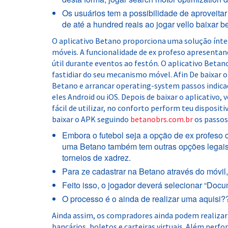
Os usuários tem a possibilidade de aproveit
de até a hundred reais ao jogar vello baixar b
O aplicativo Betano proporciona uma solução ínteg
móveis. A funcionalidade de ex profeso apresentan
útil durante eventos ao festón. O aplicativo Betan
fastidiar do seu mecanismo móvel. Afin De baixar o 
Betano e arrancar operating-system passos indicad
eles Android ou iOS. Depois de baixar o aplicativo,
fácil de utilizar, no conforto perform teu disposit
baixar o APK seguindo
betanobrs.com.br
os passos
Embora o futebol seja a opção de ex profeso 
uma Betano também tem outras opções legais
torneios de xadrez.
Para ze cadastrar na Betano através do móvil, 
Feito isso, o jogador deverá selecionar “Docu
O processo é o ainda de realizar uma aquisi??
Ainda assim, os compradores ainda podem realizar 
bancários, boletos e carteiras virtuais. Além per