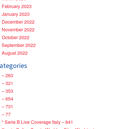
February 2023
January 2023
December 2022
November 2022
October 2022
September 2022
August 2022
ategories
– 263
– 321
– 353
– 654
– 731
– 77
"️ Serie B Live Coverage Italy – 841