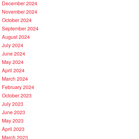
December 2024
November 2024
October 2024
September 2024
August 2024
July 2024
June 2024
May 2024
April 2024
March 2024
February 2024
October 2023
July 2023
June 2023
May 2023
April 2023
March 2023