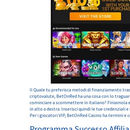
Il Quale tu preferisca metodi di finanziamento trad
criptovalute, BetOnRed ha una cosa con lo traguar
cominciare a scommettere in italiano? Finiamola ent
in alto a destra. Inserisci quindi le tue credenziali
Per i giocatori VIP, BetOnRed Casino ha termini e c
Programma Successo Affiliaz