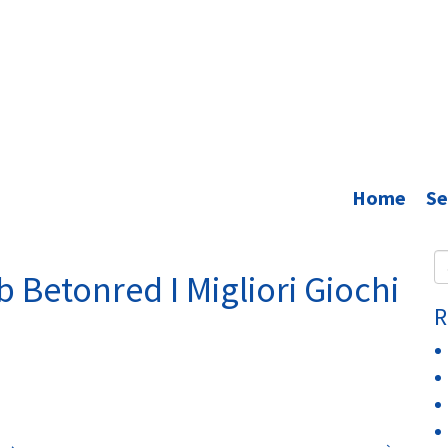
Home
Se
Se
 Betonred I Migliori Giochi
fo
R