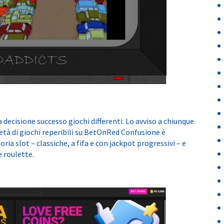
 decisione successo giochi differenti. Lo avviso a chiunque
ietà di giochi reperibili su BetOnRed Confusione è
ia slot – classiche, a fifa e con jackpot progressivi – e
e roulette.