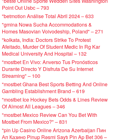
"beste Online Sporte Wedden Sites Washington
Point Out Usbc – 793
"betmotion Análise Total Abril 2024 – 633
"gmina Nowa Sucha Accommodations &
Homes Masovian Voivodeship, Poland" – 271
"kolkata, India: Doctors Strike To Protest
Afeitado, Murder Of Student Medic In Rg Kar
Medical University And Hospital – 132
"mostbet En Vivo: Anverso Tus Pronósticos
Durante Directo Y Disfruta De Su Internet
Streaming" – 100
"mostbet Ghana Best Sports Betting And Online
Gambling Establishment Brand – 619
"mostbet Ice Hockey Bets Odds & Lines Review
Of Almost All Leagues – 346
"mostbet Mexico Review Can You Bet With
Mostbet From Mexico?" – 831
"pin Up Casino Online Arizona Azerbaijan Пин
Ап Казино Pinup Rəsmi Saytı Pin Ap Bet 306 –