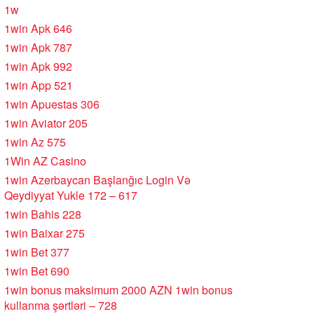
1w
1win Apk 646
1win Apk 787
1win Apk 992
1win App 521
1win Apuestas 306
1win Aviator 205
1win Az 575
1Win AZ Casino
1win Azerbaycan Başlanğıc Login Və
Qeydiyyat Yukle 172 – 617
1win Bahis 228
1win Baixar 275
1win Bet 377
1win Bet 690
1win bonus maksimum 2000 AZN 1win bonus
kullanma şərtləri – 728