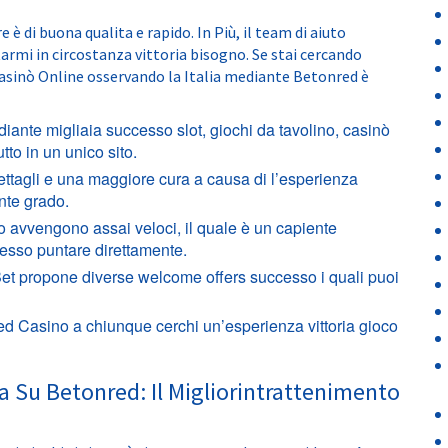
e è di buona qualita e rapido. In Più, il team di aiuto
tarmi in circostanza vittoria bisogno. Se stai cercando
Casinò Online osservando la Italia mediante Betonred è
ediante migliaia successo slot, giochi da tavolino, casinò
tto in un unico sito.
ttagli e una maggiore cura a causa di l’esperienza
nte grado.
o avvengono assai veloci, il quale è un capiente
cesso puntare direttamente.
Bet propone diverse welcome offers successo i quali puoi
d Casino a chiunque cerchi un’esperienza vittoria gioco
za Su Betonred: Il Migliorintrattenimento