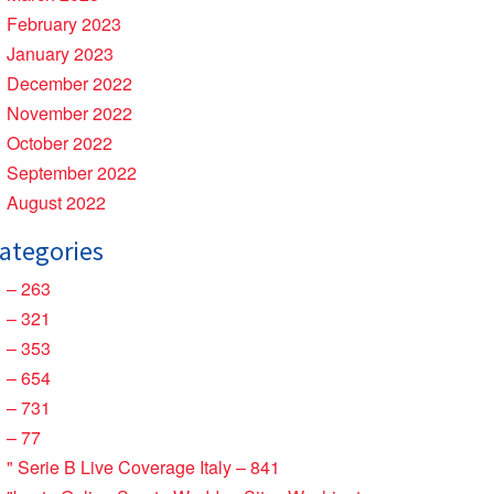
February 2023
January 2023
December 2022
November 2022
October 2022
September 2022
August 2022
ategories
– 263
– 321
– 353
– 654
– 731
– 77
"️ Serie B Live Coverage Italy – 841