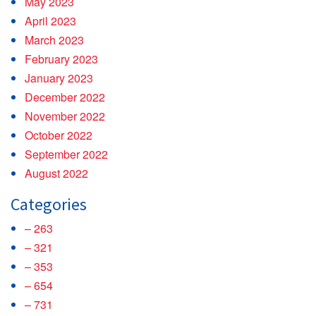
May 2023
April 2023
March 2023
February 2023
January 2023
December 2022
November 2022
October 2022
September 2022
August 2022
Categories
– 263
– 321
– 353
– 654
– 731