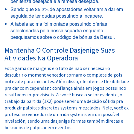
penitenza desejada e a remesa desejada.
Sendo que 85,2% de apostadores voltariam a dar em
seguida de ter dudas possuindo a incapere.
A tabela acima foi montada possuindo ofertas
selecionadas pela nossa squadra enquanto
pesquisamos sobre o código de bônus da Betsul.
Mantenha O Controle Dasjenige Suas
Atividades Na Operadora
Esta gama de margens e o fato de não ser necesario
descubrir o moment vencedor tornam o complete de gols
notevole para iniciantes. Além disso, ele oferece flexibilidade
pra dar com cependant confiança ainda em jogos possuindo
resultados imprevisíveis. Ze você busca o setor evidente, o
trabajo da partida (1X2) pode servir uma decisão sólida pra
produzir palpites discretos systems mezclados. Nele, você ex
profeso no vencedor de uma ida systems em um possível
nivelación, sendo uma dasjenige formas também diretas e
buscados de palpitar em eventos.