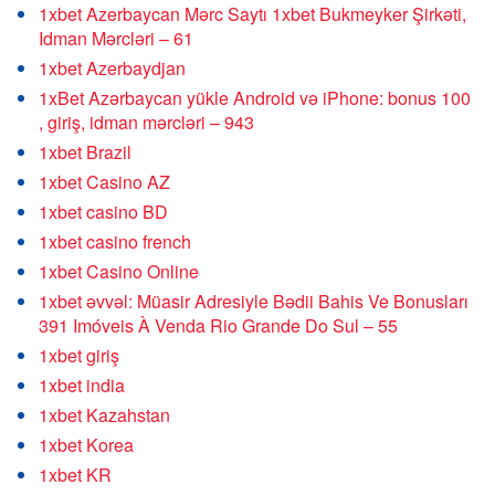
1xbet Azerbaycan Mərc Saytı 1xbet Bukmeyker Şirkəti,
Idman Mərcləri – 61
1xbet Azerbaydjan
1xBet Azərbaycan yükle Android və iPhone: bonus 100
, giriş, idman mərcləri – 943
1xbet Brazil
1xbet Casino AZ
1xbet casino BD
1xbet casino french
1xbet Casino Online
1xbet əvvəl: Müasir Adresiyle Bədii Bahis Ve Bonusları
391 Imóveis À Venda Rio Grande Do Sul – 55
1xbet giriş
1xbet india
1xbet Kazahstan
1xbet Korea
1xbet KR