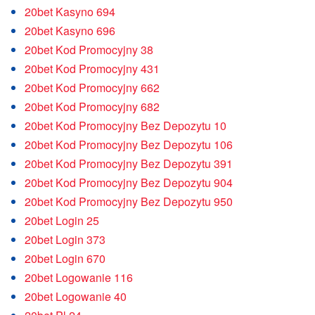
20bet Kasyno 694
20bet Kasyno 696
20bet Kod Promocyjny 38
20bet Kod Promocyjny 431
20bet Kod Promocyjny 662
20bet Kod Promocyjny 682
20bet Kod Promocyjny Bez Depozytu 10
20bet Kod Promocyjny Bez Depozytu 106
20bet Kod Promocyjny Bez Depozytu 391
20bet Kod Promocyjny Bez Depozytu 904
20bet Kod Promocyjny Bez Depozytu 950
20bet Login 25
20bet Login 373
20bet Login 670
20bet Logowanie 116
20bet Logowanie 40