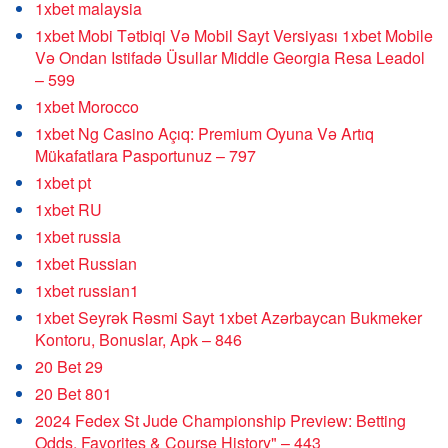
1xbet malaysia
1xbet Mobi Tətbiqi Və Mobil Sayt Versiyası 1xbet Mobile
Və Ondan Istifadə Üsullar Middle Georgia Resa Leadol
– 599
1xbet Morocco
1xbet Ng Casino Açıq: Premium Oyuna Və Artıq
Mükafatlara Pasportunuz – 797
1xbet pt
1xbet RU
1xbet russia
1xbet Russian
1xbet russian1
1xbet Seyrək Rəsmi Sayt 1xbet Azərbaycan Bukmeker
Kontoru, Bonuslar, Apk – 846
20 Bet 29
20 Bet 801
2024 Fedex St Jude Championship Preview: Betting
Odds, Favorites & Course History" – 443