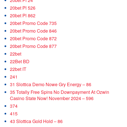
20bet Pl 24
20bet Pl 526
20bet Pl 862
20bet Promo Code 735
20bet Promo Code 846
20bet Promo Code 872
20bet Promo Code 877
22bet
22Bet BD
22bet IT
241
31 Slottica Demo Nowe Gry Energy – 86
35 Totally Free Spins No Downpayment At Ozwin
Casino State Now! November 2024 – 596
374
415
43 Slottica Gold Hold – 86