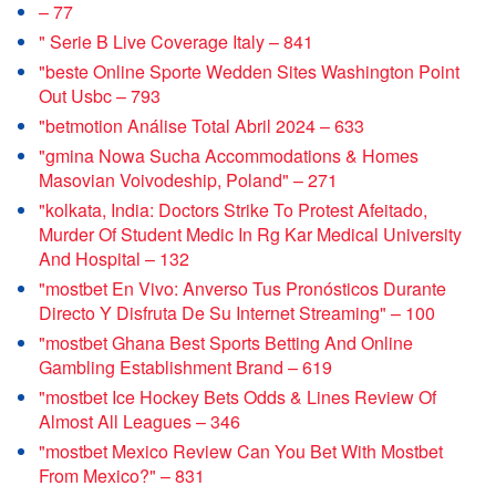
– 77
"️ Serie B Live Coverage Italy – 841
"beste Online Sporte Wedden Sites Washington Point
Out Usbc – 793
"betmotion Análise Total Abril 2024 – 633
"gmina Nowa Sucha Accommodations & Homes
Masovian Voivodeship, Poland" – 271
"kolkata, India: Doctors Strike To Protest Afeitado,
Murder Of Student Medic In Rg Kar Medical University
And Hospital – 132
"mostbet En Vivo: Anverso Tus Pronósticos Durante
Directo Y Disfruta De Su Internet Streaming" – 100
"mostbet Ghana Best Sports Betting And Online
Gambling Establishment Brand – 619
"mostbet Ice Hockey Bets Odds & Lines Review Of
Almost All Leagues – 346
"mostbet Mexico Review Can You Bet With Mostbet
From Mexico?" – 831