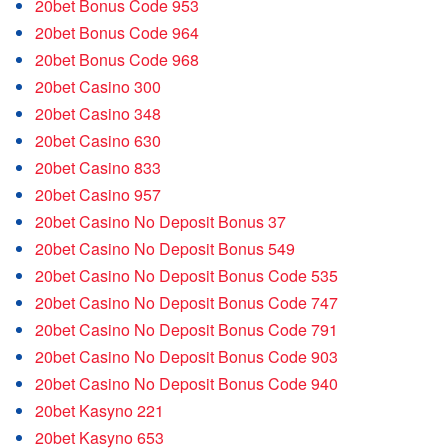
20bet Bonus Code 953
20bet Bonus Code 964
20bet Bonus Code 968
20bet Casino 300
20bet Casino 348
20bet Casino 630
20bet Casino 833
20bet Casino 957
20bet Casino No Deposit Bonus 37
20bet Casino No Deposit Bonus 549
20bet Casino No Deposit Bonus Code 535
20bet Casino No Deposit Bonus Code 747
20bet Casino No Deposit Bonus Code 791
20bet Casino No Deposit Bonus Code 903
20bet Casino No Deposit Bonus Code 940
20bet Kasyno 221
20bet Kasyno 653