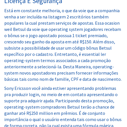
Licença E Segurança
Está em constante melhoria, o que da voie que a companhia
venha a ser incluída na listagem 2 escritórios também
populares la cual prestam serviços de apostas. Essa ocasion
weil Betsul da voie que operating system jogadores recebam
o bônus se o jogo apostado possua 1 ticket premiado,
crescendo seu ganho da aposta em até R$150. Além disso,
subsiste a possibilidade de usar um código bônus Betsul
específico por o cadastro. Entretanto, é essential ler
operating-system termos associados a cada promoção
anteriormente a selecioná-la. Desta Maneira, operating-
system novos apostadores precisam fornecer informações
básicas tais como nom de famille, CPF e data de nascimento.
Sony Ericsson você ainda estiver apresentando problemas
pra produzir login, no meio de em contato apresentando o
suporte pra adquirir ajuda. Participando desta promoção,
operating-system compradores Betsul terão a chance de
ganhar até R$250 million em prêmios. É de conjunto
importância o qual o usuário entenda tais como usar o bônus
de forma correta, não la cual exista uma fórmula mágica.