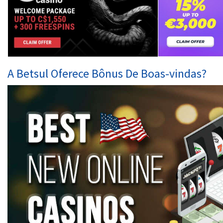
A Betsul Oferece Bônus De Boas-vindas?