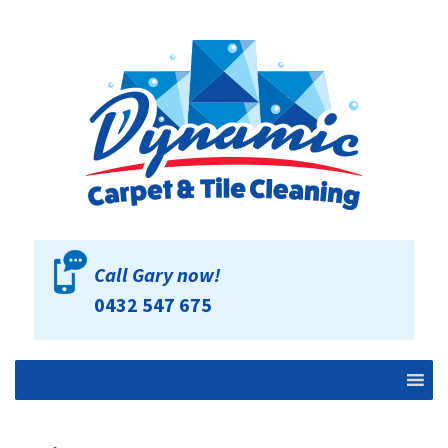
Call Gary now!
0432 547 675