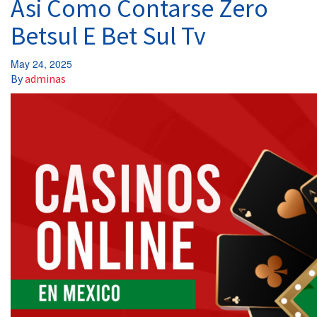
Asi Como Contarse Zero
Betsul E Bet Sul Tv
May 24, 2025
By
adminas