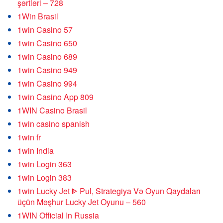
şərtləri – 728
1Win Brasil
1win Casino 57
1win Casino 650
1win Casino 689
1win Casino 949
1win Casino 994
1win Casino App 809
1WIN Casino Brasil
1win casino spanish
1win fr
1win India
1win Login 363
1win Login 383
1win Lucky Jet ᐈ Pul, Strategiya Və Oyun Qaydaları
üçün Məşhur Lucky Jet Oyunu – 560
1WIN Official In Russia