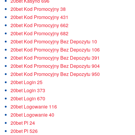
20bet Kasyno 696
20bet Kod Promocyjny 38
20bet Kod Promocyjny 431
20bet Kod Promocyjny 662
20bet Kod Promocyjny 682
20bet Kod Promocyjny Bez Depozytu 10
20bet Kod Promocyjny Bez Depozytu 106
20bet Kod Promocyjny Bez Depozytu 391
20bet Kod Promocyjny Bez Depozytu 904
20bet Kod Promocyjny Bez Depozytu 950
20bet Login 25
20bet Login 373
20bet Login 670
20bet Logowanie 116
20bet Logowanie 40
20bet Pl 24
20bet Pl 526