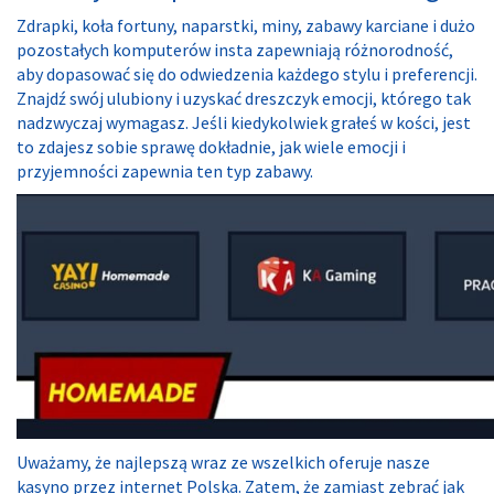
Zdrapki, koła fortuny, naparstki, miny, zabawy karciane i dużo
pozostałych komputerów insta zapewniają różnorodność,
aby dopasować się do odwiedzenia każdego stylu i preferencji.
Znajdź swój ulubiony i uzyskać dreszczyk emocji, którego tak
nadzwyczaj wymagasz. Jeśli kiedykolwiek grałeś w kości, jest
to zdajesz sobie sprawę dokładnie, jak wiele emocji i
przyjemności zapewnia ten typ zabawy.
Uważamy, że najlepszą wraz ze wszelkich oferuje nasze
kasyno przez internet Polska. Zatem, że zamiast zebrać jak