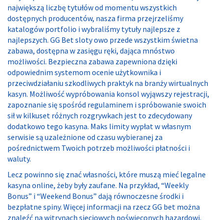
największą liczbę tytułów od momentu wszystkich
dostępnych producentów, nasza firma przejrzeliśmy
katalogów portfolio i wybraliśmy tytuły najlepsze z
najlepszych. GG Bet sloty owo przede wszystkim świetna
zabawa, dostępna w zasięgu ręki, dająca mnóstwo
możliwości. Bezpieczna zabawa zapewniona dzięki
odpowiednim systemom ocenie użytkownika i
przeciwdziałaniu szkodliwych praktyk na branży wirtualnych
kasyn. Możliwość wypróbowania konsol wyjąwszy rejestracji,
zapoznanie się spośród regulaminem i spróbowanie swoich
sił w kilkuset różnych rozgrywkach jest to zdecydowany
dodatkowo tego kasyna. Maks limity wypłat w własnym
serwisie są uzależnione od czasu wybieranej za
pośrednictwem Twoich potrzeb możliwości płatności i
waluty.
Lecz powinno się znać własności, które muszą mieć legalne
kasyna online, żeby były zaufane. Na przykład, “Weekly
Bonus” i “Weekend Bonus” dają równoczesne środki i
bezpłatne spiny. Więcej informacji na rzecz GG bet można
znaleźć na witrynach sieciowych poświęconych hazardowi.