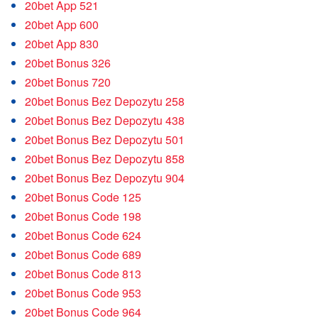
20bet App 521
20bet App 600
20bet App 830
20bet Bonus 326
20bet Bonus 720
20bet Bonus Bez Depozytu 258
20bet Bonus Bez Depozytu 438
20bet Bonus Bez Depozytu 501
20bet Bonus Bez Depozytu 858
20bet Bonus Bez Depozytu 904
20bet Bonus Code 125
20bet Bonus Code 198
20bet Bonus Code 624
20bet Bonus Code 689
20bet Bonus Code 813
20bet Bonus Code 953
20bet Bonus Code 964