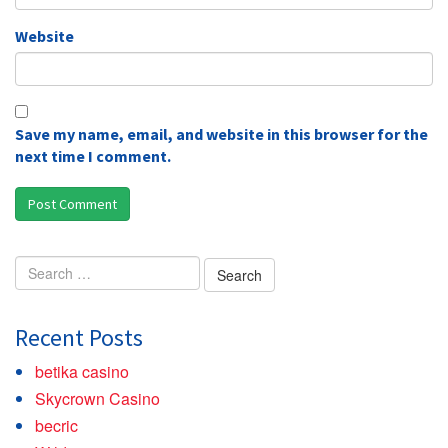
Website
Save my name, email, and website in this browser for the
next time I comment.
Search
for:
Recent Posts
betika casino
Skycrown Casino
becric