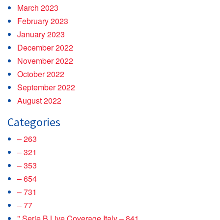
March 2023
February 2023
January 2023
December 2022
November 2022
October 2022
September 2022
August 2022
Categories
– 263
– 321
– 353
– 654
– 731
– 77
"️ Serie B Live Coverage Italy – 841