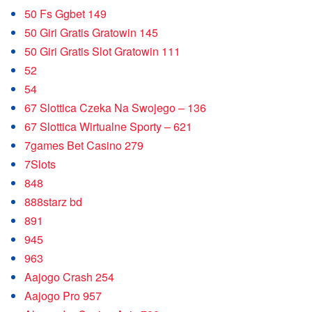
50 Fs Ggbet 149
50 Giri Gratis Gratowin 145
50 Giri Gratis Slot Gratowin 111
52
54
67 Slottica Czeka Na Swojego – 136
67 Slottica Wirtualne Sporty – 621
7games Bet Casino 279
7Slots
848
888starz bd
891
945
963
Aajogo Crash 254
Aajogo Pro 957