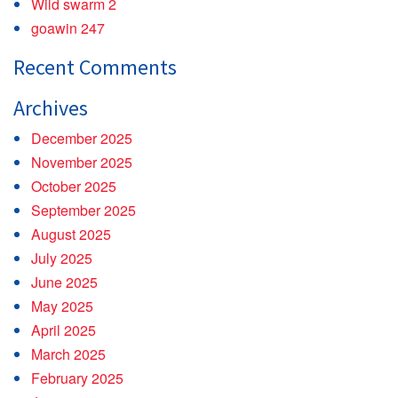
Wild swarm 2
goawin 247
Recent Comments
Archives
December 2025
November 2025
October 2025
September 2025
August 2025
July 2025
June 2025
May 2025
April 2025
March 2025
February 2025