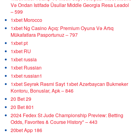
Və Ondan Istifadə Üsullar Middle Georgia Resa Leadol
– 599
1xbet Morocco
1xbet Ng Casino Açıq: Premium Oyuna Və Artıq
Mükafatlara Pasportunuz – 797
1xbet pt
1xbet RU
1xbet russia
1xbet Russian
1xbet russian1
1xbet Seyrək Rəsmi Sayt 1xbet Azərbaycan Bukmeker
Kontoru, Bonuslar, Apk – 846
20 Bet 29
20 Bet 801
2024 Fedex St Jude Championship Preview: Betting
Odds, Favorites & Course History" – 443
20bet App 186