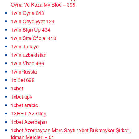
Oyna Ve Kaza My Blog – 395
1win Oyna 643
1win Qeydiyyat 123
1win Sign Up 434
1win Site Oficial 413
1win Turkiye
1win uzbekistan
1win Vhod 466
1winRussia
1x Bet 698
1xbet
1xbet apk
1xbet arabic
1XBET AZ Giriş
1xbet Azerbajan
1xbet Azerbaycan Mərc Saytı 1xbet Bukmeyker Şirkəti,
Idman Mərcləri – 61