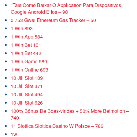
"Tais Como Baixar O Application Para Dispositivos
Google Android E Ios – 98
0 753 Gwei Ethereum Gas Tracker – 50
1 Win 893
1 Win App 584
1 Win Bet 131
1 Win Bet 442
1 Win Game 980
1 Win Online 693
10 Jili Slot 189
10 Jili Slot 371
10 Jili Slot 494
10 Jili Slot 626
100% Bônus De Boas-vindas + 50% More Betmotion –
740
11 Slottica Slottica Casino W Polsce – 786
1w