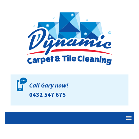
Call Gary now!
0432 547 675