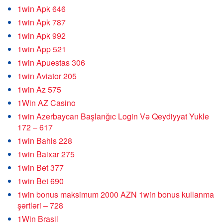
1win Apk 646
1win Apk 787
1win Apk 992
1win App 521
1win Apuestas 306
1win Aviator 205
1win Az 575
1Win AZ Casino
1win Azerbaycan Başlanğıc Login Və Qeydiyyat Yukle
172 – 617
1win Bahis 228
1win Baixar 275
1win Bet 377
1win Bet 690
1win bonus maksimum 2000 AZN 1win bonus kullanma
şərtləri – 728
1Win Brasil