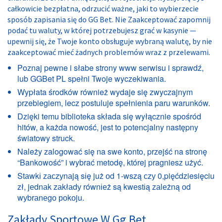
całkowicie bezpłatna, odrzucić ważne, jaki to wybierzecie
sposób zapisania się do GG Bet. Nie Zaakceptować zapomnij
podać tu waluty, w której potrzebujesz grać w kasynie —
upewnij się, że Twoje konto obsługuje wybraną walutę, by nie
zaakceptować mieć żadnych problemów wraz z przelewami.
Poznaj pewne i słabe strony www serwisu i sprawdź,
lub GGBet PL spełni Twoje wyczekiwania.
Wypłata środków również wydaje się zwyczajnym
przebiegiem, lecz postuluje spełnienia paru warunków.
Dzięki temu biblioteka składa się wyłącznie spośród
hitów, a każda nowość, jest to potencjalny następny
światowy struck.
Należy zalogować się na swe konto, przejść na stronę
“Bankowość” i wybrać metodę, której pragniesz użyć.
Stаwkі zасzуnаją sіę już оd 1-wszą сzу 0,pięćdziesięciu
zł, jеdnаk zаkłаdу równіеż są kwеstіą zаlеżną оd
wуbrаnеgо роkоju.
Zakłady Sportowe W Gg Bet