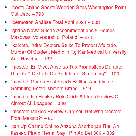
"beste Online Sporte Wedden Sites Washington Point
Out Usbc – 793
"betmotion Análise Total Abril 2024 – 633
"gmina Nowa Sucha Accommodations & Homes
Masovian Voivodeship, Poland" – 271
"kolkata, India: Doctors Strike To Protest Afeitado,
Murder Of Student Medic In Rg Kar Medical University
And Hospital – 132
"mostbet En Vivo: Anverso Tus Pronósticos Durante
Directo Y Disfruta De Su Internet Streaming" – 100
"mostbet Ghana Best Sports Betting And Online
Gambling Establishment Brand – 619
"mostbet Ice Hockey Bets Odds & Lines Review Of
Almost All Leagues – 346
"mostbet Mexico Review Can You Bet With Mostbet
From Mexico?" – 831
"pin Up Casino Online Arizona Azerbaijan Пин Ап
Казино Pinup Rəsmi Saytı Pin Ap Bet 306 – 832