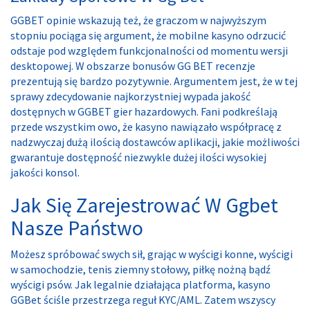
GGBET opinie wskazują też, że graczom w najwyższym
stopniu pociąga się argument, że mobilne kasyno odrzucić
odstaje pod względem funkcjonalności od momentu wersji
desktopowej. W obszarze bonusów GG BET recenzje
prezentują się bardzo pozytywnie. Argumentem jest, że w tej
sprawy zdecydowanie najkorzystniej wypada jakość
dostępnych w GGBET gier hazardowych. Fani podkreślają
przede wszystkim owo, że kasyno nawiązało współpracę z
nadzwyczaj dużą ilością dostawców aplikacji, jakie możliwości
gwarantuje dostępność niezwykle dużej ilości wysokiej
jakości konsol.
Jak Się Zarejestrować W Ggbet
Nasze Państwo
Możesz spróbować swych sił, grając w wyścigi konne, wyścigi
w samochodzie, tenis ziemny stołowy, piłkę nożną bądź
wyścigi psów. Jak legalnie działająca platforma, kasyno
GGBet ściśle przestrzega reguł KYC/AML. Zatem wszyscy