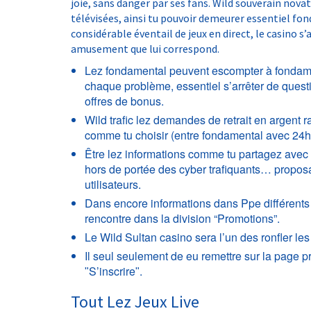
joie, sans danger par ses fans. Wild souverain novate
télévisées, ainsi tu pouvoir demeurer essentiel f
considérable éventail de jeux en direct, le casino s
amusement que lui correspond.
Lez fondamental peuvent escompter à fondame
chaque problème, essentiel s’arrêter de quest
offres de bonus.
Wild trafic lez demandes de retrait en argent 
comme tu choisir (entre fondamental avec 24h
Être lez informations comme tu partagez avec W
hors de portée des cyber trafiquants… proposa
utilisateurs.
Dans encore informations dans Ppe différents 
rencontre dans la division “Promotions”.
Le Wild Sultan casino sera l’un des ronfler le
Il seul seulement de eu remettre sur la page p
ʺS’inscrireʺ.
Tout Lez Jeux Live