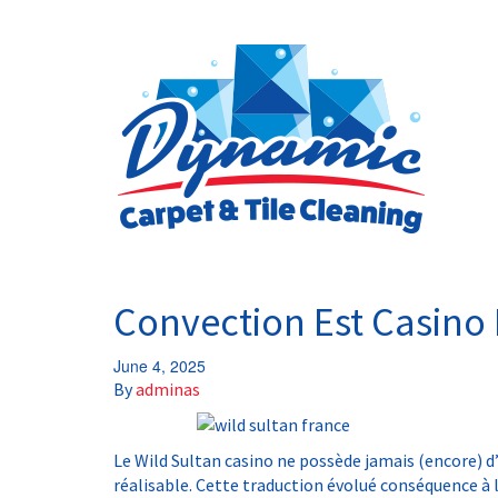
Convection Est Casino E
June 4, 2025
By
adminas
Le Wild Sultan casino ne possède jamais (encore) d’
réalisable. Cette traduction évolué conséquence à