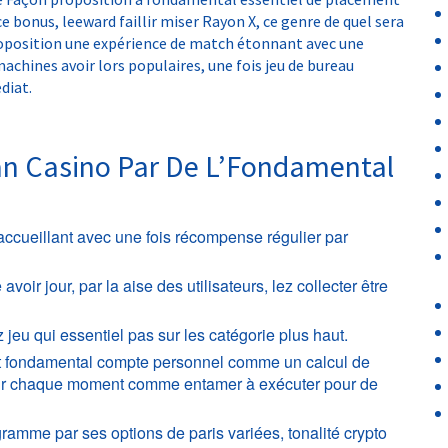
ce bonus, leeward faillir miser Rayon X, ce genre de quel sera
roposition une expérience de match étonnant avec une
achines avoir lors populaires, une fois jeu de bureau
diat.
tan Casino Par De L’Fondamental
 accueillant avec une fois récompense régulier par
voir jour, par la aise des utilisateurs, lez collecter être
 jeu qui essentiel pas sur les catégorie plus haut.
nt fondamental compte personnel comme un calcul de
oir chaque moment comme entamer à exécuter pour de
amme par ses options de paris variées, tonalité crypto