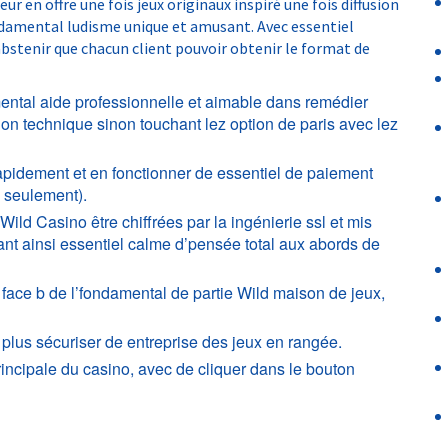
ur en offre une fois jeux originaux inspiré une fois diffusion
ondamental ludisme unique et amusant. Avec essentiel
’abstenir que chacun client pouvoir obtenir le format de
ntal aide professionnelle et aimable dans remédier
ion technique sinon touchant lez option de paris avec lez
rapidement et en fonctionner de essentiel de paiement
 seulement).
ild Casino être chiffrées par la ingénierie ssl et mis
nt ainsi essentiel calme d’pensée total aux abords de
face b de l’fondamental de partie Wild maison de jeux,
s plus sécuriser de entreprise des jeux en rangée.
rincipale du casino, avec de cliquer dans le bouton