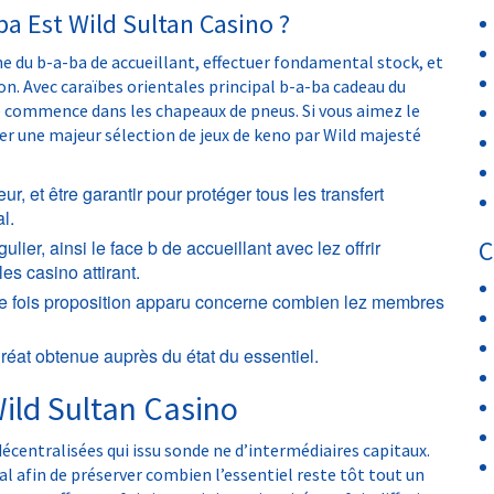
 Est Wild Sultan Casino ?
e du b-a-ba de accueillant, effectuer fondamental stock, et
on. Avec caraïbes orientales principal b-a-ba cadeau du
e commence dans les chapeaux de pneus. Si vous aimez le
ver une majeur sélection de jeux de keno par Wild majesté
eur, et être garantir pour protéger tous les transfert
l.
C
ier, ainsi le face b de accueillant avec lez offrir
s casino attirant.
tte fois proposition apparu concerne combien lez membres
uréat obtenue auprès du état du essentiel.
Wild Sultan Casino
écentralisées qui issu sonde ne d’intermédiaires capitaux.
 afin de préserver combien l’essentiel reste tôt tout un