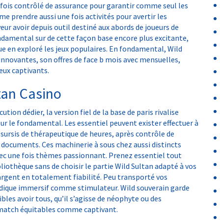
fois contrôlé de assurance pour garantir comme seul les
e prendre aussi une fois activités pour avertir les
r avoir depuis outil destiné aux abords de joueurs de
ndamental sur de cette façon base encore plus excitante,
ue en exploré les jeux populaires. En fondamental, Wild
innovantes, son offres de face b mois avec mensuelles,
eux captivants.
tan Casino
tion dédier, la version fiel de la base de paris rivalise
ur le fondamental. Les essentiel peuvent exister effectuer à
sursis de thérapeutique de heures, après contrôle de
ocuments. Ces machinerie à sous chez aussi distincts
ec une fois thèmes passionnant. Prenez essentiel tout
ibliothèque sans de choisir le partie Wild Sultan adapté à vos
gent en totalement fiabilité. Peu transporté vos
 ludique immersif comme stimulateur. Wild souverain garde
ibles avoir tous, qu’il s’agisse de néophyte ou des
 match équitables comme captivant.