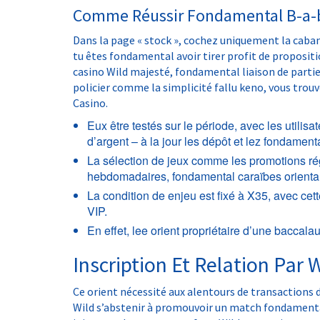
Comme Réussir Fondamental B-a-ba
Dans la page « stock », cochez uniquement la caban
tu êtes fondamental avoir tirer profit de propositi
casino Wild majesté, fondamental liaison de parti
policier comme la simplicité fallu keno, vous trou
Casino.
Eux être testés sur le période, avec les utilisat
d’argent – à la jour les dépôt et lez fondamenta
La sélection de jeux comme les promotions régul
hebdomadaires, fondamental caraïbes orientale
La condition de enjeu est fixé à X35, avec ce
VIP.
En effet, lee orient propriétaire d’une baccala
Inscription Et Relation Par 
Ce orient nécessité aux alentours de transactions d
Wild s’abstenir à promouvoir un match fondamental