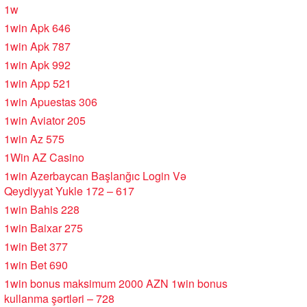
1w
1win Apk 646
1win Apk 787
1win Apk 992
1win App 521
1win Apuestas 306
1win Aviator 205
1win Az 575
1Win AZ Casino
1win Azerbaycan Başlanğıc Login Və
Qeydiyyat Yukle 172 – 617
1win Bahis 228
1win Baixar 275
1win Bet 377
1win Bet 690
1win bonus maksimum 2000 AZN 1win bonus
kullanma şərtləri – 728