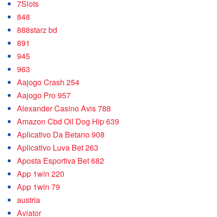
7Slots
848
888starz bd
891
945
963
Aajogo Crash 254
Aajogo Pro 957
Alexander Casino Avis 788
Amazon Cbd Oil Dog Hip 639
Aplicativo Da Betano 908
Aplicativo Luva Bet 263
Aposta Esportiva Bet 682
App 1win 220
App 1win 79
austria
Aviator