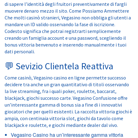
di sapere l’identità degli fruitori preventivamente di fargli
muovere denaro mezzo il sito. Come Possiamo Ammettere
Che molti casinò stranieri, Vegasino non obbliga gli utenti a
mandare un ID valido osservando la fase di iscrizione.
Codesto significa che potrai registrarti semplicemente
creando un famiglia account e una password, scegliendo il
bonus vittoria benvenuto e inserendo manualmente i tuoi
dati personali.
💬 Sevizio Clientela Reattiva
Come casinò, Vegasino casino en ligne permette successo
decidere tra anche un gran quantitativo di titoli osservando
la live streaming, fra i quali poker, roulette, baccarat,
blackjack, giochi successo carte. Vegasino Confusione offre
un’interessante gamma di bonus sia a fine di i innovativi
giocatori che per quelli esistenti. La raccolta vittoria giochi è
ampia, con centinaia vittoria slot, giochi da tavolo come
blackjack e roulette, e giochi mediante dealer dal vivo.
Vegasino Casino ha un’interessante gamma vittoria