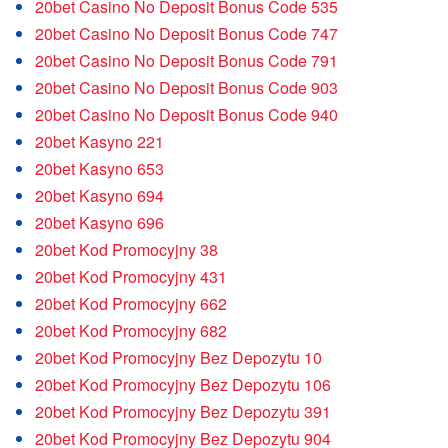
20bet Casino No Deposit Bonus Code 535
20bet Casino No Deposit Bonus Code 747
20bet Casino No Deposit Bonus Code 791
20bet Casino No Deposit Bonus Code 903
20bet Casino No Deposit Bonus Code 940
20bet Kasyno 221
20bet Kasyno 653
20bet Kasyno 694
20bet Kasyno 696
20bet Kod Promocyjny 38
20bet Kod Promocyjny 431
20bet Kod Promocyjny 662
20bet Kod Promocyjny 682
20bet Kod Promocyjny Bez Depozytu 10
20bet Kod Promocyjny Bez Depozytu 106
20bet Kod Promocyjny Bez Depozytu 391
20bet Kod Promocyjny Bez Depozytu 904