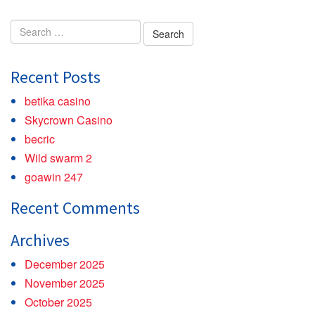
Search
for:
Recent Posts
betika casino
Skycrown Casino
becric
Wild swarm 2
goawin 247
Recent Comments
Archives
December 2025
November 2025
October 2025