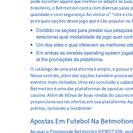
pode escolher aquele que melhor se adapte às suas
brasileiro, o Betmotion conta com diversas salas
qualidade e com segurança. Ao visitar o” “site e cl
principais opções desse jogo que é tão popular no B
Dividido na seções para prestar sua pesquisa
selecionar qual modalidade de jogo quer conh
Um dos sites o qual oferecem as melhores ofer
Em ambas as versões operating-system jogado
at the promoções da plataforma.
O catálogo de uma plataforma é amplo, e possui me
Nesse sentido, além das opções também procuradas
eventos mais nichados. Uma vez concluído o cadast
Betmotion é uma das plataformas de apostas com 
cassino. Além de bônus de boas-vindas do cassino
proporciona outras ofertas em sua plataforma. A
prêmio, incluindo o Goldmine!
Apostas Em Futebol Na Betmotion
Ao usar o Promocode Betmotion VIPMOTION, você po