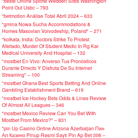
"beste Online Sporte Wedden Sites Washington
Point Out Usbc – 793
"betmotion Análise Total Abril 2024 – 633
"gmina Nowa Sucha Accommodations &
Homes Masovian Voivodeship, Poland" – 271
"kolkata, India: Doctors Strike To Protest
Afeitado, Murder Of Student Medic In Rg Kar
Medical University And Hospital – 132
"mostbet En Vivo: Anverso Tus Pronósticos
Durante Directo Y Disfruta De Su Internet
Streaming" – 100
"mostbet Ghana Best Sports Betting And Online
Gambling Establishment Brand – 619
"mostbet Ice Hockey Bets Odds & Lines Review
Of Almost All Leagues – 346
"mostbet Mexico Review Can You Bet With
Mostbet From Mexico?" – 831
"pin Up Casino Online Arizona Azerbaijan Пин
Ап Казино Pinup Rəsmi Saytı Pin Ap Bet 306 –