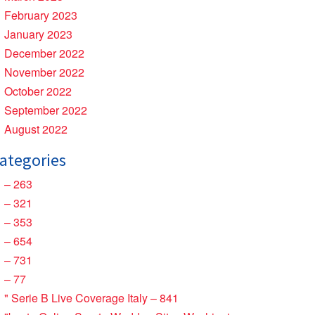
February 2023
January 2023
December 2022
November 2022
October 2022
September 2022
August 2022
ategories
– 263
– 321
– 353
– 654
– 731
– 77
"️ Serie B Live Coverage Italy – 841