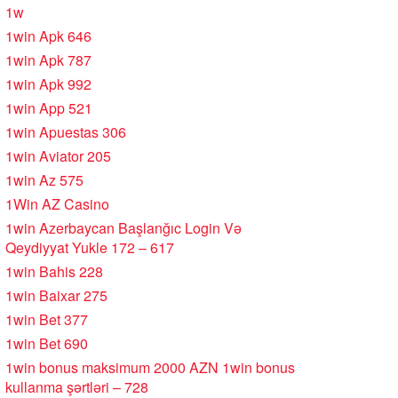
1w
1win Apk 646
1win Apk 787
1win Apk 992
1win App 521
1win Apuestas 306
1win Aviator 205
1win Az 575
1Win AZ Casino
1win Azerbaycan Başlanğıc Login Və
Qeydiyyat Yukle 172 – 617
1win Bahis 228
1win Baixar 275
1win Bet 377
1win Bet 690
1win bonus maksimum 2000 AZN 1win bonus
kullanma şərtləri – 728