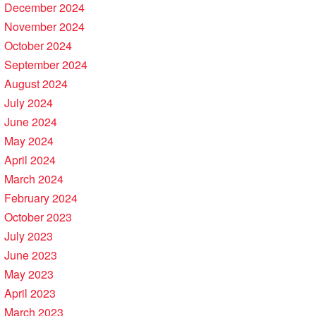
December 2024
November 2024
October 2024
September 2024
August 2024
July 2024
June 2024
May 2024
April 2024
March 2024
February 2024
October 2023
July 2023
June 2023
May 2023
April 2023
March 2023