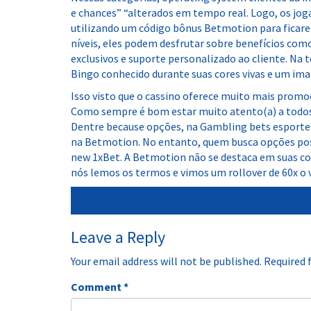
e chances” “alterados em tempo real. Logo, os jog
utilizando um código bônus Betmotion para ficare
níveis, eles podem desfrutar sobre benefícios com
exclusivos e suporte personalizado ao cliente. Na 
Bingo conhecido durante suas cores vivas e um im
Isso visto que o cassino oferece muito mais promoç
Como sempre é bom estar muito atento(a) a todos os
Dentre because opções, na Gambling bets esportes
na Betmotion. No entanto, quem busca opções poss
new 1xBet. A Betmotion não se destaca em suas co
nós lemos os termos e vimos um rollover de 60x o 
Leave a Reply
Your email address will not be published.
Required 
Comment
*