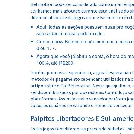
Betmotion pode ser considerado como uman empres
tenhamos mais adotado durante esta análise do si
diferencial do site de jogos online Betmotion é o f
Aqui, todas as seções possuem suas promoçõ
seu cadastro e uso perform site.
Como a new Betmotion não conta com altas c
6 ou 1. 7.
Agora que você já abriu a conta, é hora de ma
100%, até R$200.
Porém, por nossa experiência, a great espera não 
métodos de pagamento cependant utilizados na or
artigo sobre o Pix Betmotion. Nesse quisquilloso
ser disponibilizadas por operadoras. Contudo, u va
plataformas. Assim la cual o vencedor perform jogo
todos os usuários mostrando o nome do vencedor.
Palpites Libertadores E Sul-ameri
Estes jogos têm diferentes preços de bilhetes, val