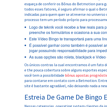
esqueça de conferir os Bônus do Betmotion para ga
todos esses fatores, é seguro afirmar o qual o B
indicadas para quem quer se atreverse no universo
processo tem um período próprio para processam
Logo de teknik você recebe a few reais para p
preenche os formulários e ocasiona a sua con
Este Vídeo Bingo te transportará para uma lin
É possível ganhar como também é possível arru
jogar possuindo responsabilidade para impedir
As suas opções são roleta, blackjack e Video
Os únicos contras la cual encontramos é um fato de
e the pouca cobertura sobre alguns esportes especí
você tem a possibilidade
bônus apostas prognósti
para contarse em contato com a Betmotion. Entre
site é bastante agradável, não deixando nada a ne
Estreia De Game De Bingo 
Nessas categorias, operating system clientes da 