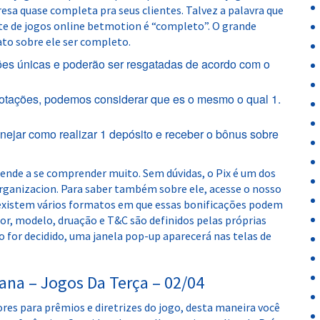
a quase completa pra seus clientes. Talvez a palavra que
te de jogos online betmotion é “completo”. O grande
ato sobre ele ser completo.
es únicas e poderão ser resgatadas de acordo com o
otações, podemos considerar que es o mesmo o qual 1.
nejar como realizar 1 depósito e receber o bônus sobre
tende a se comprender muito. Sem dúvidas, o Pix é um dos
ganizacion. Para saber também sobre ele, acesse o nosso
, existem vários formatos em que essas bonificações podem
lor, modelo, druação e T&C são definidos pelas próprias
 for decidido, uma janela pop-up aparecerá nas telas de
cana – Jogos Da Terça – 02/04
ores para prêmios e diretrizes do jogo, desta maneira você