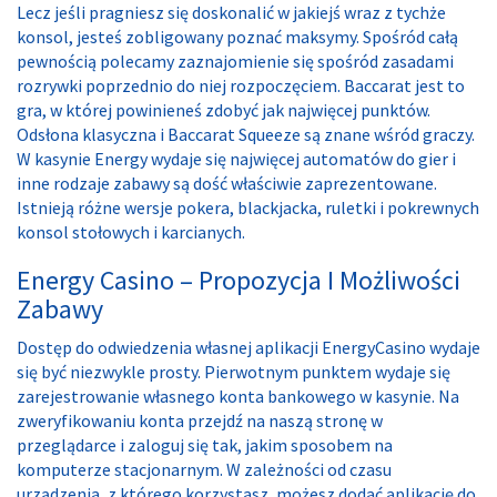
Lecz jeśli pragniesz się doskonalić w jakiejś wraz z tychże
konsol, jesteś zobligowany poznać maksymy. Spośród całą
pewnością polecamy zaznajomienie się spośród zasadami
rozrywki poprzednio do niej rozpoczęciem. Baccarat jest to
gra, w której powinieneś zdobyć jak najwięcej punktów.
Odsłona klasyczna i Baccarat Squeeze są znane wśród graczy.
W kasynie Energy wydaje się najwięcej automatów do gier i
inne rodzaje zabawy są dość właściwie zaprezentowane.
Istnieją różne wersje pokera, blackjacka, ruletki i pokrewnych
konsol stołowych i karcianych.
Energy Casino – Propozycja I Możliwości
Zabawy
Dostęp do odwiedzenia własnej aplikacji EnergyCasino wydaje
się być niezwykle prosty. Pierwotnym punktem wydaje się
zarejestrowanie własnego konta bankowego w kasynie. Na
zweryfikowaniu konta przejdź na naszą stronę w
przeglądarce i zaloguj się tak, jakim sposobem na
komputerze stacjonarnym. W zależności od czasu
urządzenia, z którego korzystasz, możesz dodać aplikację do