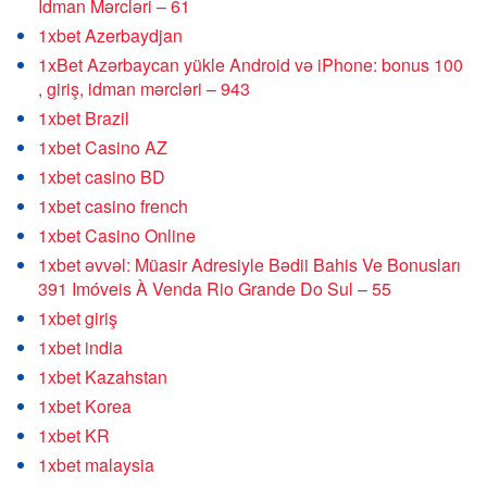
Idman Mərcləri – 61
1xbet Azerbaydjan
1xBet Azərbaycan yükle Android və iPhone: bonus 100
, giriş, idman mərcləri – 943
1xbet Brazil
1xbet Casino AZ
1xbet casino BD
1xbet casino french
1xbet Casino Online
1xbet əvvəl: Müasir Adresiyle Bədii Bahis Ve Bonusları
391 Imóveis À Venda Rio Grande Do Sul – 55
1xbet giriş
1xbet india
1xbet Kazahstan
1xbet Korea
1xbet KR
1xbet malaysia