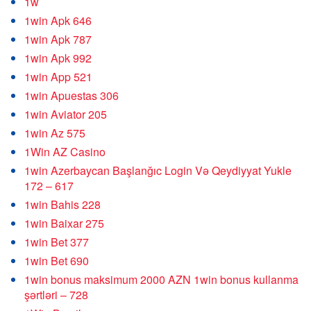
1w
1win Apk 646
1win Apk 787
1win Apk 992
1win App 521
1win Apuestas 306
1win Aviator 205
1win Az 575
1Win AZ Casino
1win Azerbaycan Başlanğıc Login Və Qeydiyyat Yukle
172 – 617
1win Bahis 228
1win Baixar 275
1win Bet 377
1win Bet 690
1win bonus maksimum 2000 AZN 1win bonus kullanma
şərtləri – 728