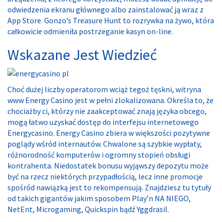
odwiedzenia ekranu głównego albo zainstalować ją wraz z
App Store. Gonzo’s Treasure Hunt to rozrywka na żywo, która
całkowicie odmieniła postrzeganie kasyn on-line.
Wskazane Jest Wiedzieć
Choć dużej liczby operatorom wciąż tegoż tęskni, witryna
www Energy Casino jest w pełni zlokalizowana. Określa to, że
chociażby ci, którzy nie zaakceptować znają języka obcego,
mogą łatwo uzyskać dostęp do interfejsu internetowego
Energycasino. Energy Casino zbiera w większości pozytywne
poglądy wśród internautów. Chwalone są szybkie wypłaty,
różnorodność komputerów i ogromny stopień obsługi
kontrahenta. Niedostatek bonusu wyjąwszy depozytu może
być na rzecz niektórych przypadłością, lecz inne promocje
spośród nawiązką jest to rekompensują. Znajdziesz tu tytuły
od takich gigantów jakim sposobem Play’n NA NIEGO,
NetEnt, Microgaming, Quickspin bądź Yggdrasil.