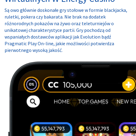
Są owo głównie doskonałe gry stołowe w formie blackjacka,
ruletki, pokera czy bakarata. Nie brak na dodatek
różnorodnych pokazów na żywo oraz teleturniejów o
unikatowej charakterystyce partii. Gry pochodzą od
wspaniałych dostawców aplikacji jak Evolution bądź
Pragmatic Play On-line, jakie możliwości potwierdza
pierwotnego wysoką jakość.