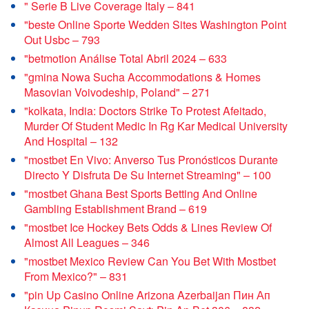
"️ Serie B Live Coverage Italy – 841
"beste Online Sporte Wedden Sites Washington Point
Out Usbc – 793
"betmotion Análise Total Abril 2024 – 633
"gmina Nowa Sucha Accommodations & Homes
Masovian Voivodeship, Poland" – 271
"kolkata, India: Doctors Strike To Protest Afeitado,
Murder Of Student Medic In Rg Kar Medical University
And Hospital – 132
"mostbet En Vivo: Anverso Tus Pronósticos Durante
Directo Y Disfruta De Su Internet Streaming" – 100
"mostbet Ghana Best Sports Betting And Online
Gambling Establishment Brand – 619
"mostbet Ice Hockey Bets Odds & Lines Review Of
Almost All Leagues – 346
"mostbet Mexico Review Can You Bet With Mostbet
From Mexico?" – 831
"pin Up Casino Online Arizona Azerbaijan Пин Ап