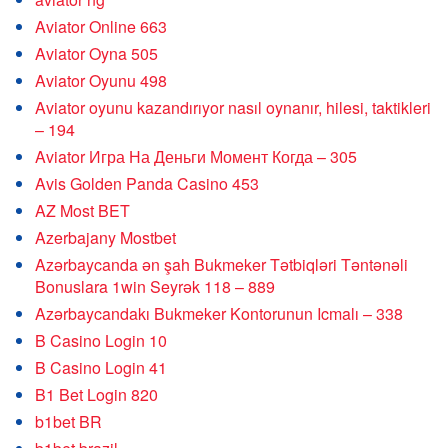
Aviator Online 663
Aviator Oyna 505
Aviator Oyunu 498
Aviator oyunu kazandırıyor nasıl oynanır, hilesi, taktikleri
– 194
Aviator Игра На Деньги Момент Когда – 305
Avis Golden Panda Casino 453
AZ Most BET
Azerbajany Mostbet
Azərbaycanda ən şah Bukmeker Tətbiqləri Təntənəli
Bonuslara 1win Seyrək 118 – 889
Azərbaycandakı Bukmeker Kontorunun Icmalı – 338
B Casino Login 10
B Casino Login 41
B1 Bet Login 820
b1bet BR