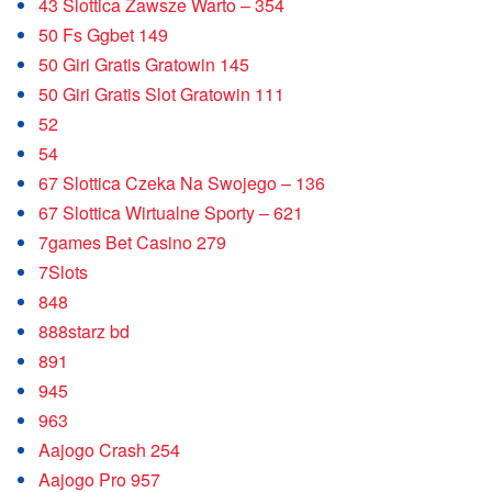
43 Slottica Zawsze Warto – 354
50 Fs Ggbet 149
50 Giri Gratis Gratowin 145
50 Giri Gratis Slot Gratowin 111
52
54
67 Slottica Czeka Na Swojego – 136
67 Slottica Wirtualne Sporty – 621
7games Bet Casino 279
7Slots
848
888starz bd
891
945
963
Aajogo Crash 254
Aajogo Pro 957