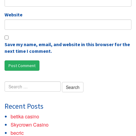
Website
Save my name, email, and website in this browser for the
next time I comment.
Search
for:
Recent Posts
betika casino
Skycrown Casino
becric