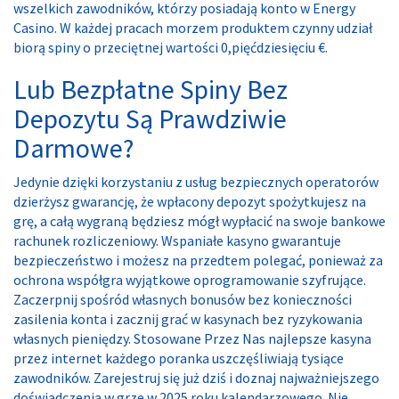
wszelkich zawodników, którzy posiadają konto w Energy
Casino. W każdej pracach morzem produktem czynny udział
biorą spiny o przeciętnej wartości 0,pięćdziesięciu €.
Lub Bezpłatne Spiny Bez
Depozytu Są Prawdziwie
Darmowe?
Jedynie dzięki korzystaniu z usług bezpiecznych operatorów
dzierżysz gwarancję, że wpłacony depozyt spożytkujesz na
grę, a całą wygraną będziesz mógł wypłacić na swoje bankowe
rachunek rozliczeniowy. Wspaniałe kasyno gwarantuje
bezpieczeństwo i możesz na przedtem polegać, ponieważ za
ochrona współgra wyjątkowe oprogramowanie szyfrujące.
Zaczerpnij spośród własnych bonusów bez konieczności
zasilenia konta i zacznij grać w kasynach bez ryzykowania
własnych pieniędzy. Stosowane Przez Nas najlepsze kasyna
przez internet każdego poranka uszczęśliwiają tysiące
zawodników. Zarejestruj się już dziś i doznaj najważniejszego
doświadczenia w grze w 2025 roku kalendarzowego. Nie