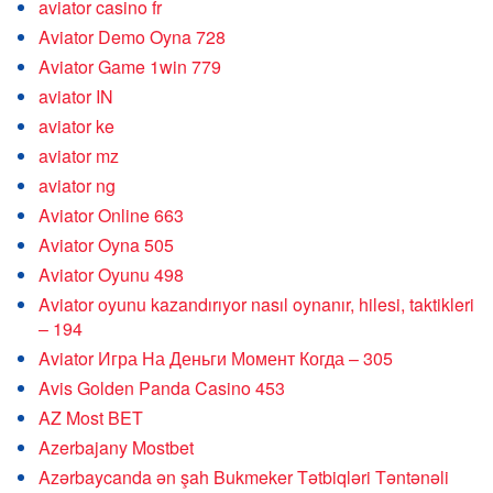
aviator casino fr
Aviator Demo Oyna 728
Aviator Game 1win 779
aviator IN
aviator ke
aviator mz
aviator ng
Aviator Online 663
Aviator Oyna 505
Aviator Oyunu 498
Aviator oyunu kazandırıyor nasıl oynanır, hilesi, taktikleri
– 194
Aviator Игра На Деньги Момент Когда – 305
Avis Golden Panda Casino 453
AZ Most BET
Azerbajany Mostbet
Azərbaycanda ən şah Bukmeker Tətbiqləri Təntənəli