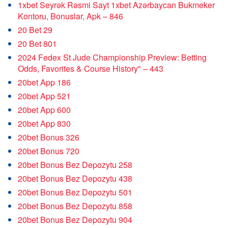
1xbet Seyrək Rəsmi Sayt 1xbet Azərbaycan Bukmeker
Kontoru, Bonuslar, Apk – 846
20 Bet 29
20 Bet 801
2024 Fedex St Jude Championship Preview: Betting
Odds, Favorites & Course History" – 443
20bet App 186
20bet App 521
20bet App 600
20bet App 830
20bet Bonus 326
20bet Bonus 720
20bet Bonus Bez Depozytu 258
20bet Bonus Bez Depozytu 438
20bet Bonus Bez Depozytu 501
20bet Bonus Bez Depozytu 858
20bet Bonus Bez Depozytu 904