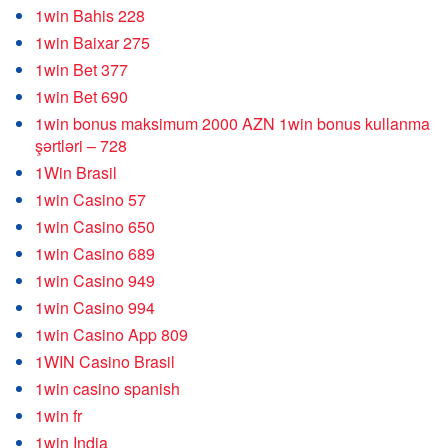
1win Bahis 228
1win Baixar 275
1win Bet 377
1win Bet 690
1win bonus maksimum 2000 AZN 1win bonus kullanma
şərtləri – 728
1Win Brasil
1win Casino 57
1win Casino 650
1win Casino 689
1win Casino 949
1win Casino 994
1win Casino App 809
1WIN Casino Brasil
1win casino spanish
1win fr
1win India