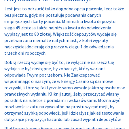
Jest jest to odrzucić tylko dogodna opcja płacenia, lecz także
bezpieczna, gdyż nie postuluje podawania danych
empirycznych karty płacenia. Minimalna kwota depozytu
sięga 45 złotej a także najniższa kwota do odwiedzenia
wypłaty jest to 80 złotej. Większość depozytów wydaje się
przetwarzana niemalże natychmiast, z kolei wypłaty
najczęściej docierają do gracza w ciągu 1 do odwiedzenia
trzech dni roboczych.
Dobrą rzeczą wydaje się być to, że wyłącznie na rzecz Cię
wydaje się być dostępne, by zobaczyć, który wariant
odpowiada Twym potrzebom. Nie Zaakceptować
wspominając o naszym, że w Energy Casino są darmowe
rozrywki, które są faktycznie samo wesołe jakim sposobem w
prawdziwych wydaniu. Kliknij tutaj, żeby przeczytać własny
poradnik na ruletce z poradami i wskazówkami. Można użyć
możliwości czatu na żywo albo na prostu wysłać mejl, by
otrzymać szybką odpowiedź, jeśli dzierżysz jakieś testowania
dotyczące propozycji hazardu lub zasad wypłat i depozytów.
Platforma kasyna Energy zapewnia zoptymalizowaną stronę