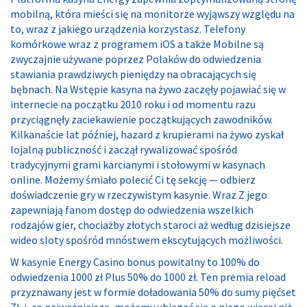
mobilną, która mieści się na monitorze wyjąwszy względu na
to, wraz z jakiego urządzenia korzystasz. Telefony
komórkowe wraz z programem iOS a także Mobilne są
zwyczajnie używane poprzez Polaków do odwiedzenia
stawiania prawdziwych pieniędzy na obracających się
bębnach. Na Wstępie kasyna na żywo zaczęły pojawiać się w
internecie na początku 2010 roku i od momentu razu
przyciągnęły zaciekawienie początkujących zawodników.
Kilkanaście lat później, hazard z krupierami na żywo zyskał
lojalną publiczność i zaczął rywalizować spośród
tradycyjnymi grami karcianymi i stołowymi w kasynach
online. Możemy śmiało polecić Ci tę sekcję — odbierz
doświadczenie gry w rzeczywistym kasynie. Wraz Z jego
zapewniają fanom dostęp do odwiedzenia wszelkich
rodzajów gier, chociażby złotych staroci aż według dzisiejsze
wideo sloty spośród mnóstwem ekscytujących możliwości.
W kasynie Energy Casino bonus powitalny to 100% do
odwiedzenia 1000 zł Plus 50% do 1000 zł. Ten premia reload
przyznawany jest w formie doładowania 50% do sumy pięćset
ZŁ i, co najważniejsze, możemy ubiegać się o niego więcej niż