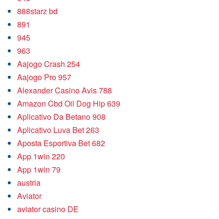
888starz bd
891
945
963
Aajogo Crash 254
Aajogo Pro 957
Alexander Casino Avis 788
Amazon Cbd Oil Dog Hip 639
Aplicativo Da Betano 908
Aplicativo Luva Bet 263
Aposta Esportiva Bet 682
App 1win 220
App 1win 79
austria
Aviator
aviator casino DE