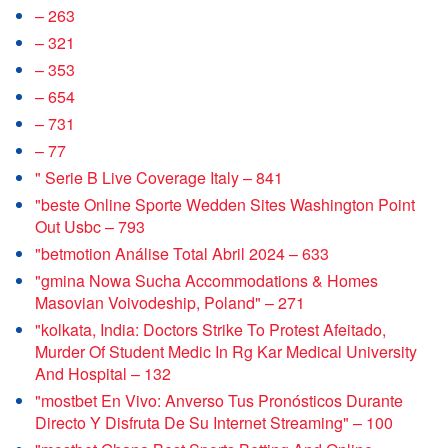
– 263
– 321
– 353
– 654
– 731
– 77
"️ Serie B Live Coverage Italy – 841
"beste Online Sporte Wedden Sites Washington Point
Out Usbc – 793
"betmotion Análise Total Abril 2024 – 633
"gmina Nowa Sucha Accommodations & Homes
Masovian Voivodeship, Poland" – 271
"kolkata, India: Doctors Strike To Protest Afeitado,
Murder Of Student Medic In Rg Kar Medical University
And Hospital – 132
"mostbet En Vivo: Anverso Tus Pronósticos Durante
Directo Y Disfruta De Su Internet Streaming" – 100