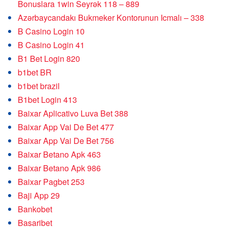
Bonuslara 1win Seyrək 118 – 889
Azərbaycandakı Bukmeker Kontorunun Icmalı – 338
B Casino Login 10
B Casino Login 41
B1 Bet Login 820
b1bet BR
b1bet brazil
B1bet Login 413
Baixar Aplicativo Luva Bet 388
Baixar App Vai De Bet 477
Baixar App Vai De Bet 756
Baixar Betano Apk 463
Baixar Betano Apk 986
Baixar Pagbet 253
Baji App 29
Bankobet
Basaribet