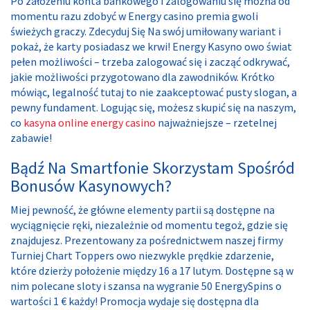
Po założeniu konta bankowego i zalogowaniu się można od
momentu razu zdobyć w Energy casino premia gwoli
świeżych graczy. Zdecyduj Się Na swój umiłowany wariant i
pokaż, że karty posiadasz we krwi! Energy Kasyno owo świat
pełen możliwości – trzeba zalogować się i zacząć odkrywać,
jakie możliwości przygotowano dla zawodników. Krótko
mówiąc, legalność tutaj to nie zaakceptować pusty slogan, a
pewny fundament. Logując się, możesz skupić się na naszym,
co
kasyna online energy casino
najważniejsze – rzetelnej
zabawie!
Bądź Na Smartfonie Skorzystam Spośród
Bonusów Kasynowych?
Miej pewność, że główne elementy partii są dostępne na
wyciągnięcie ręki, niezależnie od momentu tegoż, gdzie się
znajdujesz. Prezentowany za pośrednictwem naszej firmy
Turniej Chart Toppers owo niezwykle prędkie zdarzenie,
które dzierży położenie między 16 a 17 lutym. Dostępne są w
nim polecane sloty i szansa na wygranie 50 EnergySpins o
wartości 1 € każdy! Promocja wydaje się dostępna dla