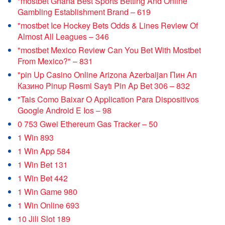
"mostbet Ghana Best Sports Betting And Online
Gambling Establishment Brand – 619
"mostbet Ice Hockey Bets Odds & Lines Review Of
Almost All Leagues – 346
"mostbet Mexico Review Can You Bet With Mostbet
From Mexico?" – 831
"pin Up Casino Online Arizona Azerbaijan Пин Ап
Казино Pinup Rəsmi Saytı Pin Ap Bet 306 – 832
"Tais Como Baixar O Application Para Dispositivos
Google Android E Ios – 98
0 753 Gwei Ethereum Gas Tracker – 50
1 Win 893
1 Win App 584
1 Win Bet 131
1 Win Bet 442
1 Win Game 980
1 Win Online 693
10 Jili Slot 189