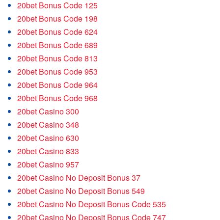
20bet Bonus Code 125
20bet Bonus Code 198
20bet Bonus Code 624
20bet Bonus Code 689
20bet Bonus Code 813
20bet Bonus Code 953
20bet Bonus Code 964
20bet Bonus Code 968
20bet Casino 300
20bet Casino 348
20bet Casino 630
20bet Casino 833
20bet Casino 957
20bet Casino No Deposit Bonus 37
20bet Casino No Deposit Bonus 549
20bet Casino No Deposit Bonus Code 535
20bet Casino No Deposit Bonus Code 747