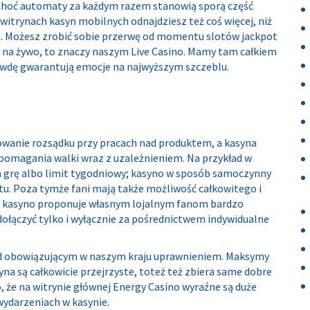
Choć automaty za każdym razem stanowią sporą część
witrynach kasyn mobilnych odnajdziesz też coś więcej, niż
ne. Możesz zrobić sobie przerwę od momentu slotów jackpot
e na żywo, to znaczy naszym Live Casino. Mamy tam całkiem
rawdę gwarantują emocje na najwyższym szczeblu.
wanie rozsądku przy pracach nad produktem, a kasyna
pomagania walki wraz z uzależnieniem. Na przykład w
a grę albo limit tygodniowy; kasyno w sposób samoczynny
itu. Poza tymże fani mają także możliwość całkowitego i
 kasyno proponuje własnym lojalnym fanom bardzo
dołączyć tylko i wyłącznie za pośrednictwem indywidualne
ód obowiązującym w naszym kraju uprawnieniem. Maksymy
na są całkowicie przejrzyste, toteż też zbiera same dobre
, że na witrynie głównej Energy Casino wyraźne są duże
wydarzeniach w kasynie.