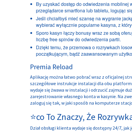
By uzyskać dostęp do odwiedzenia mobilnej w
przeglądarce smartfona lub tabletu, logując si
Jeśli chciałbyś mieć szansę na wygranie jack
wybierać wyłącznie popularne kasyna, z któr
Sporo kasyn łączy bonusy wraz ze sobą oferu
liczbę free spinów do odwiedzenia partii.
Dzięki temu, że przemowa o rozrywkach losowyc
początkującym, bądź zaawansowanym użytko
Premia Reload
Aplikację można łatwo pobrać wraz z oficjalnej st
szczegółowe instrukcje instalacji dla obu platform
wydaje się żwawa w instalacji i odrzucić zajmuje d
zarejestrowanie własnego konta w kasynie. Na zwe
zaloguj się tak, w jaki sposób na komputerze stac
⭐co To Znaczy, Że Rozrywk
Dział obsługi klienta wydaje się dostępny 24/7, jak