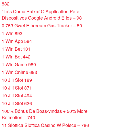
832
"Tais Como Baixar O Application Para
Dispositivos Google Android E Ios – 98
0 753 Gwei Ethereum Gas Tracker – 50
1 Win 893
1 Win App 584
1 Win Bet 131
1 Win Bet 442
1 Win Game 980
1 Win Online 693
10 Jili Slot 189
10 Jili Slot 371
10 Jili Slot 494
10 Jili Slot 626
100% Bônus De Boas-vindas + 50% More
Betmotion – 740
11 Slottica Slottica Casino W Polsce – 786