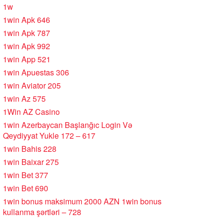
1w
1win Apk 646
1win Apk 787
1win Apk 992
1win App 521
1win Apuestas 306
1win Aviator 205
1win Az 575
1Win AZ Casino
1win Azerbaycan Başlanğıc Login Və
Qeydiyyat Yukle 172 – 617
1win Bahis 228
1win Baixar 275
1win Bet 377
1win Bet 690
1win bonus maksimum 2000 AZN 1win bonus
kullanma şərtləri – 728