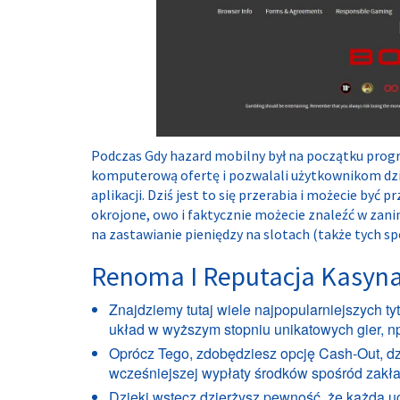
Podczas Gdy hazard mobilny był na początku progre
komputerową ofertę i pozwalali użytkownikom dzia
aplikacji. Dziś jest to się przerabia i możecie być 
okrojone, owo i faktycznie możecie znaleźć w zani
na zastawianie pieniędzy na slotach (także tych spo
Renoma I Reputacja Kasyna
Znajdziemy tutaj wiele najpopularniejszych tyt
układ w wyższym stopniu unikatowych gier, n
Oprócz Tego, zdobędziesz opcję Cash-Out, dzi
wcześniejszej wypłaty środków spośród zakł
Dzięki wstecz dzierżysz pewność, że każda u