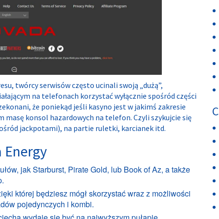
su, twórcy serwisów często ucinali swoją „dużą”,
łającym na telefonach korzystać wyłącznie spośród części
przekonani, że poniekąd jeśli kasyno jest w jakimś zakresie
C
m masę konsol hazardowych na telefon. Czyli szykujcie się
śród jackpotami), na partie ruletki, karcianek itd.
 Energy
ułów, jak Starburst, Pirate Gold, lub Book of Az, a także
p.
ęki której będziesz mógł skorzystać wraz z możliwości
adów pojedynczych i kombi.
ciecha wydaje się być na najwyższym pułapie.