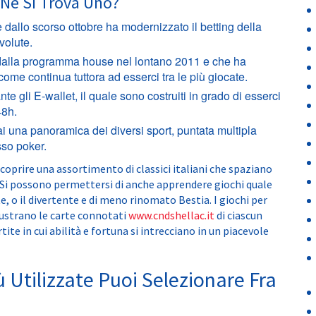
Ne Si Trova Uno?
e dallo scorso ottobre ha modernizzato il betting della
volute.
ati dalla programma house nel lontano 2011 e che ha
 come continua tuttora ad esserci tra le più giocate.
ante gli E-wallet, il quale sono costruiti in grado di esserci
48h.
i una panoramica dei diversi sport, puntata multipla
sso poker.
scoprire una assortimento di classici italiani che spaziano
. Si possono permettersi di anche apprendere giochi quale
, o il divertente e di meno rinomato Bestia. I giochi per
lustrano le carte connotati
www.cndshellac.it
di ciascun
tite in cui abilità e fortuna si intrecciano in un piacevole
ù Utilizzate Puoi Selezionare Fra