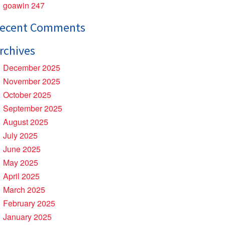
goawin 247
ecent Comments
rchives
December 2025
November 2025
October 2025
September 2025
August 2025
July 2025
June 2025
May 2025
April 2025
March 2025
February 2025
January 2025