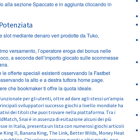
do alla sezione Spaccato e in aggiunta cliccando in
Potenziata
le slot mediante denaro veri prodotte da Tuko,
rimo versamento, l’operatore eroga dei bonus nelle
 gioco, a seconda dell’importo giocato sulle scommesse
ana.
 le offerte speciali esistenti osservando la Fastbet
, osservando la alto e a destra tuttora home page.
e che bookmaker ti offre la quota ideale.
unzionale per gli utenti, oltre ad dare agli stessi un’ampia
incipali sviluppatori successo giochi a livello mondiale ha
ivi dei titoli che puoi trovare nella piattaforma. Tra i
Match, Snai è in assenza di esitazione alcuni dei più
 in Italia, presenta un lista con numerosi giochi articoli
 King II, Banana King, The Link, Better Wilds, Money Heat
 pubblico. Chi volesse provare questi e altri giochi, non