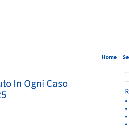
Home
Se
Se
to In Ogni Caso
fo
R
25