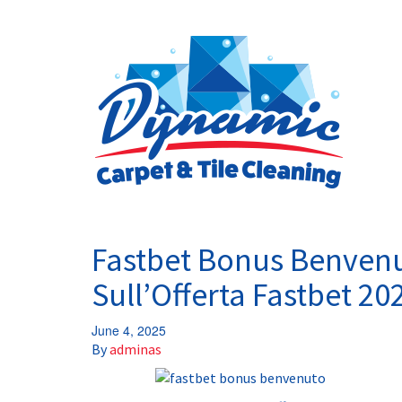
Fastbet Bonus Benvenu
Sull’Offerta Fastbet 20
June 4, 2025
By
adminas