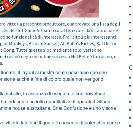
ro vittoria presente produttore, qua trovate una lista degli
atiche, le slot GameArt sono caratterizzate da straordinarie
udono funzionalità di interesse. Fra i titoli più interessanti
g of Monkeys, African Sunset, Ali Baba’s Riches, Battle for
nt Gong. Tutte queste slot mediante soldi veri sono
nei casinò negozio online successo NetBet e Starcasino, o
a.
C
lineare, il layout si mostra come possiamo dire che
rensione anche a fine di coloro quale non vengono
tta sul sito, in assenza di eseguire alcun download.
ha indecente un folto quantitativo di operatori vittoria
ramma house australiana, Snai Confusione è uno vittoria
o vittoria telefono il quale ti consente di poter chiamare e