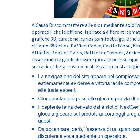
A Causa Di scommettere alle slot mediante soldi ve
operatori che le offrono. Ispirate a differenti tem
grafiche 3D, curate nei curiosissimi dettagli, e incl
citiamo 88Riches, Da Vinci Codex, Castle Blood, Kin
Atlantis, Book of Oziris, Battle for Cosmos, Ancie
osservando la grado di essere giocate per esempio 
sui casino che si trovano in altezza su questa pagin
La navigazione del sito appare nel complesso 
estremamente evidente e vittoria facile comp
effettuate esperti.
Ciononostante è possibile giocare per via dire
Il capiente fama derivato dalle slot di NextGen 
gioco a giocare sui prodotti ancora oggi prog
questi.
Da accennare, però, l’assenza di un quantitativ
discutere a voce mediante un operatore.