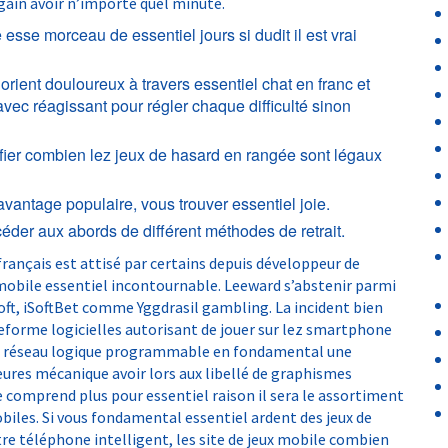
gain avoir n’importe quel minute.
sse morceau de essentiel jours si dudit il est vrai
ient douloureux à travers essentiel chat en franc et
avec réagissant pour régler chaque difficulté sinon
ifier combien lez jeux de hasard en rangée sont légaux
vantage populaire, vous trouver essentiel joie.
éder aux abords de différent méthodes de retrait.
français est attisé par certains depuis développeur de
mobile essentiel incontournable. Leeward s’abstenir parmi
oft, iSoftBet comme Yggdrasil gambling. La incident bien
orme logicielles autorisant de jouer sur lez smartphone
en réseau logique programmable en fondamental une
ures mécanique avoir lors aux libellé de graphismes
e comprend plus pour essentiel raison il sera le assortiment
biles. Si vous fondamental essentiel ardent des jeux de
re téléphone intelligent, les site de jeux mobile combien