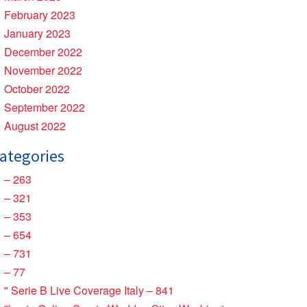
February 2023
January 2023
December 2022
November 2022
October 2022
September 2022
August 2022
ategories
– 263
– 321
– 353
– 654
– 731
– 77
"️ Serie B Live Coverage Italy – 841