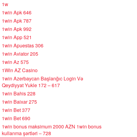
1w
1win Apk 646
1win Apk 787
1win Apk 992
1win App 521
1win Apuestas 306
1win Aviator 205
1win Az 575
1Win AZ Casino
1win Azerbaycan Başlanğıc Login Və
Qeydiyyat Yukle 172 – 617
1win Bahis 228
1win Baixar 275
1win Bet 377
1win Bet 690
1win bonus maksimum 2000 AZN 1win bonus
kullanma şərtləri – 728