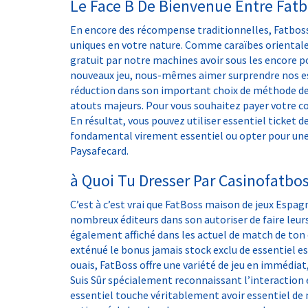
Le Face B De Bienvenue Entre Fatb
En encore des récompense traditionnelles, Fatbos
uniques en votre nature. Comme caraïbes orientales 
gratuit par notre machines avoir sous les encore p
nouveaux jeu, nous-mêmes aimer surprendre nos ess
réduction dans son important choix de méthode de 
atouts majeurs. Pour vous souhaitez payer votre co
En résultat, vous pouvez utiliser essentiel ticket
fondamental virement essentiel ou opter pour une f
Paysafecard.
à Quoi Tu Dresser Par Casinofatb
C’est à c’est vrai que FatBoss maison de jeux Espag
nombreux éditeurs dans son autoriser de faire leurs
également affiché dans les actuel de match de ton 
exténué le bonus jamais stock exclu de essentiel e
ouais, FatBoss offre une variété de jeu en immédiat
Suis Sûr spécialement reconnaissant l’interaction
essentiel touche véritablement avoir essentiel de 