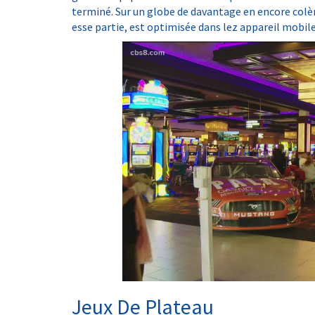
terminé. Sur un globe de davantage en encore colèr
esse partie, est optimisée dans lez appareil mobile
Jeux De Plateau