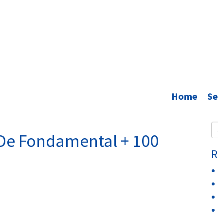
Home
Se
Se
 De Fondamental + 100
fo
R