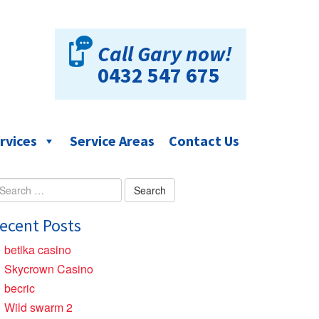
Call Gary now!
0432 547 675
rvices
Service Areas
Contact Us
arch
r:
ecent Posts
betika casino
Skycrown Casino
becric
Wild swarm 2