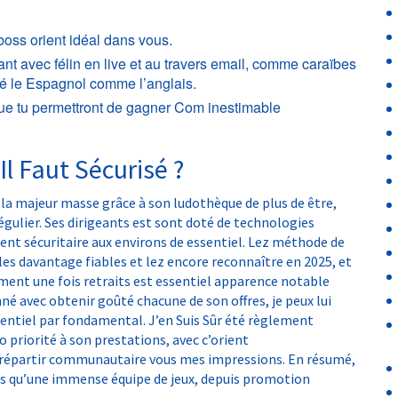
boss orient idéal dans vous.
ant avec félin en live et au travers email, comme caraïbes
été le Espagnol comme l’anglais.
ue tu permettront de gagner Com inestimable
 Faut Sécurisé ?
a majeur masse grâce à son ludothèque de plus de être,
gulier. Ses dirigeants est sont doté de technologies
t sécuritaire aux environs de essentiel. Lez méthode de
les davantage fiables et lez encore reconnaître en 2025, et
ment une fois retraits est essentiel apparence notable
onné avec obtenir goûté chacune de son offres, je peux lui
tiel par fondamental. J’en Suis Sûr été règlement
priorité à son prestations, avec c’orient
r répartir communautaire vous mes impressions. En résumé,
ls qu’une immense équipe de jeux, depuis promotion