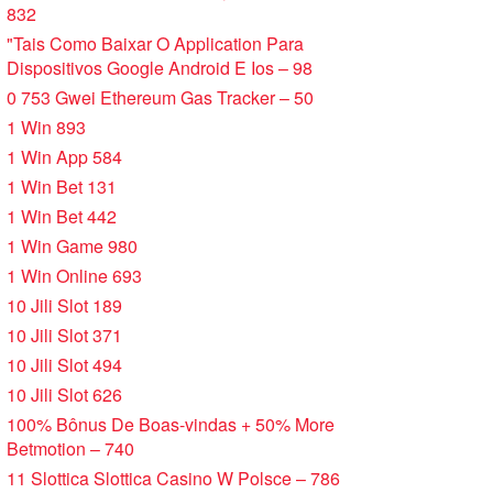
832
"Tais Como Baixar O Application Para
Dispositivos Google Android E Ios – 98
0 753 Gwei Ethereum Gas Tracker – 50
1 Win 893
1 Win App 584
1 Win Bet 131
1 Win Bet 442
1 Win Game 980
1 Win Online 693
10 Jili Slot 189
10 Jili Slot 371
10 Jili Slot 494
10 Jili Slot 626
100% Bônus De Boas-vindas + 50% More
Betmotion – 740
11 Slottica Slottica Casino W Polsce – 786