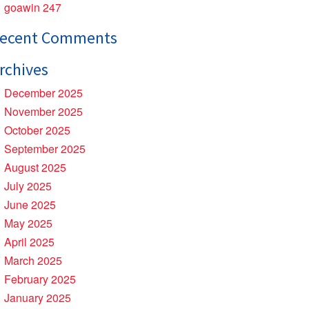
goawin 247
ecent Comments
rchives
December 2025
November 2025
October 2025
September 2025
August 2025
July 2025
June 2025
May 2025
April 2025
March 2025
February 2025
January 2025