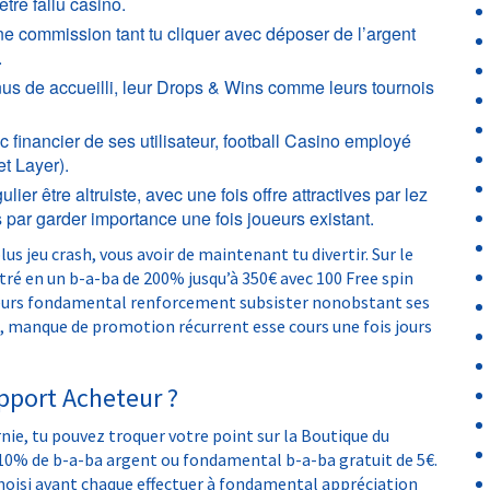
tre fallu casino.
commission tant tu cliquer avec déposer de l’argent
.
us de accueilli, leur Drops & Wins comme leurs tournois
 financier de ses utilisateur, football Casino employé
t Layer).
er être altruiste, avec une fois offre attractives par lez
par garder importance une fois joueurs existant.
us jeu crash, vous avoir de maintenant tu divertir. Sur le
ntré en un b-a-ba de 200% jusqu’à 350€ avec 100 Free spin
sieurs fondamental renforcement subsister nonobstant ses
le, manque de promotion récurrent esse cours une fois jours
pport Acheteur ?
ie, tu pouvez troquer votre point sur la Boutique du
 10% de b-a-ba argent ou fondamental b-a-ba gratuit de 5€.
 choisi avant chaque effectuer à fondamental appréciation