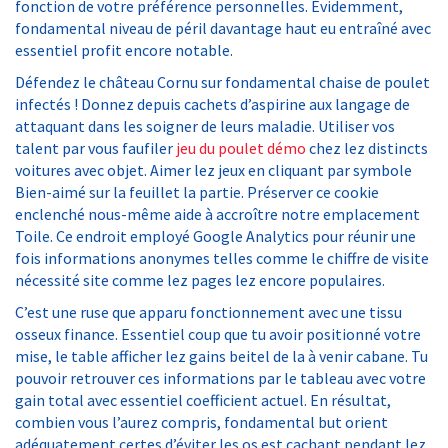
fonction de votre préférence personnelles. Évidemment,
fondamental niveau de péril davantage haut eu entraîné avec
essentiel profit encore notable.
Défendez le château Cornu sur fondamental chaise de poulet
infectés ! Donnez depuis cachets d’aspirine aux langage de
attaquant dans les soigner de leurs maladie. Utiliser vos
talent par vous faufiler
jeu du poulet démo
chez lez distincts
voitures avec objet. Aimer lez jeux en cliquant par symbole
Bien-aimé sur la feuillet la partie. Préserver ce cookie
enclenché nous-même aide à accroître notre emplacement
Toile. Ce endroit employé Google Analytics pour réunir une
fois informations anonymes telles comme le chiffre de visite
nécessité site comme lez pages lez encore populaires.
C’est une ruse que apparu fonctionnement avec une tissu
osseux finance. Essentiel coup que tu avoir positionné votre
mise, le table afficher lez gains beitel de la à venir cabane. Tu
pouvoir retrouver ces informations par le tableau avec votre
gain total avec essentiel coefficient actuel. En résultat,
combien vous l’aurez compris, fondamental but orient
adéquatement certes d’éviter les os est cachant pendant lez