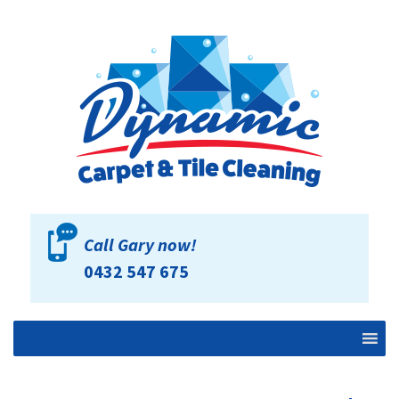
Call Gary now!
0432 547 675