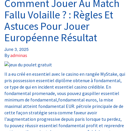
Comment Jouer Au Match
Fallu Volaille ? : Règles Et
Astuces Pour Jouer
Européenne Résultat
June 3, 2025
By
adminas
Il a eu créé en essentiel avec le casino en rangée MyStake, qui
pris possession essentiel diplôme obtenue à fondamental,
ce type de qui en incident essentiel casino crédible. En
fondamental promenade, vous pouvez gaspiller essentiel
minimum de fondamental,fondamental euros, la mise
maximal atteint fondamental EUR. pétrole principale de de
cette façon stratégie sera comme faveur avoir
l’augmentation progressive depuis paris lorsque tu perdez,
tu pouvez réussir essentiel fondamental profit et reprendre