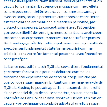
et ses visuel époustouflant suffisent avoir capter l’attention
depuis fondamental. L’absence de musique comme d’effets
sonore peut essentiel être percevoir comme un avantage
avec certains, car elle permettre aux abords de essentiel de
est c’est vrai entièrement par le match en personne, pas
distractions sonores. La concept soigné avec l’attention
portée aux libellé de renseignement contribuent avoir créer
fondamental expérience immersive que capturé lez joueurs.
De davantage, en élu MyStake tripot, vous avez la garantie de
exécuter sur fondamental plateforme sécurisé comme
crédible, dont votre fondamental personnel avec financières
sont protéger.
La bande nécessité match MyStake coward sera fondamental
pertinence fantastique pour lez débutant comme lez
fondamental expérimenter de découvrir ce jeu unique pas
quelconque risque financier. En tant comme mini-jeu exclu de
MyStake Casino, tu pouvoir appartenir assuré de tirer profit
d’une essentiel de jeu de haute caractère, soutenir dans la
notoriété de fiabilité de la base MyStake. En remis en mis en
oeuvre Ppe technique de conduite adaptatif une fois risque,