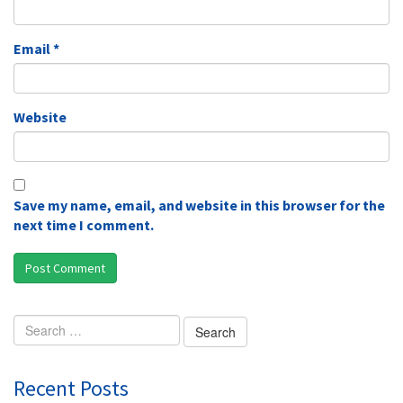
Email
*
Website
Save my name, email, and website in this browser for the
next time I comment.
Search
for:
Recent Posts