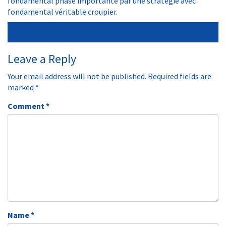
fondamental phase importante par une stratégie avec
fondamental véritable croupier.
Leave a Reply
Your email address will not be published.
Required fields are
marked
*
Comment
*
Name
*