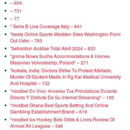
– 654
– 731
– 77
"️ Serie B Live Coverage Italy – 841
"beste Online Sporte Wedden Sites Washington Point
Out Usbc – 793
"betmotion Análise Total Abril 2024 – 633
"gmina Nowa Sucha Accommodations & Homes
Masovian Voivodeship, Poland" – 271
"kolkata, India: Doctors Strike To Protest Afeitado,
Murder Of Student Medic In Rg Kar Medical University
And Hospital – 132
"mostbet En Vivo: Anverso Tus Pronósticos Durante
Directo Y Disfruta De Su Internet Streaming" – 100
"mostbet Ghana Best Sports Betting And Online
Gambling Establishment Brand – 619
"mostbet Ice Hockey Bets Odds & Lines Review Of
Almost All Leagues – 346