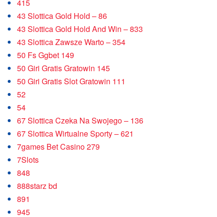
415
43 Slottica Gold Hold – 86
43 Slottica Gold Hold And Win – 833
43 Slottica Zawsze Warto – 354
50 Fs Ggbet 149
50 Giri Gratis Gratowin 145
50 Giri Gratis Slot Gratowin 111
52
54
67 Slottica Czeka Na Swojego – 136
67 Slottica Wirtualne Sporty – 621
7games Bet Casino 279
7Slots
848
888starz bd
891
945