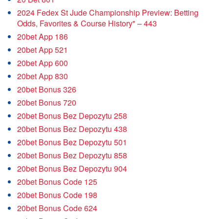
2024 Fedex St Jude Championship Preview: Betting
Odds, Favorites & Course History" – 443
20bet App 186
20bet App 521
20bet App 600
20bet App 830
20bet Bonus 326
20bet Bonus 720
20bet Bonus Bez Depozytu 258
20bet Bonus Bez Depozytu 438
20bet Bonus Bez Depozytu 501
20bet Bonus Bez Depozytu 858
20bet Bonus Bez Depozytu 904
20bet Bonus Code 125
20bet Bonus Code 198
20bet Bonus Code 624