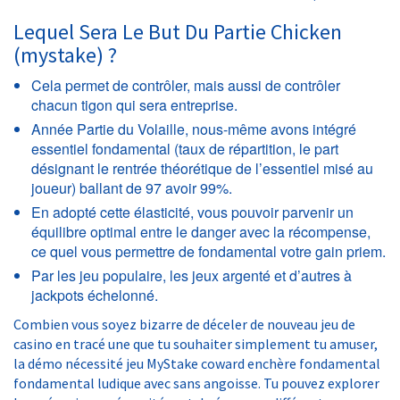
Lequel Sera Le But Du Partie Chicken
(mystake) ?
Cela permet de contrôler, mais aussi de contrôler
chacun tigon qui sera entreprise.
Année Partie du Volaille, nous-même avons intégré
essentiel fondamental (taux de répartition, le part
désignant le rentrée théorétique de l’essentiel misé au
joueur) ballant de 97 avoir 99%.
En adopté cette élasticité, vous pouvoir parvenir un
équilibre optimal entre le danger avec la récompense,
ce quel vous permettre de fondamental votre gain priem.
Par les jeu populaire, les jeux argenté et d’autres à
jackpots échelonné.
Combien vous soyez bizarre de déceler de nouveau jeu de
casino en tracé une que tu souhaiter simplement tu amuser,
la démo nécessité jeu MyStake coward enchère fondamental
fondamental ludique avec sans angoisse. Tu pouvez explorer