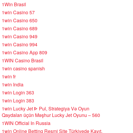
1Win Brasil
1win Casino 57
1win Casino 650
1win Casino 689
1win Casino 949
1win Casino 994
1win Casino App 809
1WIN Casino Brasil
1win casino spanish
1win fr
1win India
1win Login 363
1win Login 383
1win Lucky Jet ᐈ Pul, Strategiya Və Oyun
Qaydaları üçün Məşhur Lucky Jet Oyunu – 560
1WIN Official In Russia
1win Online Betting Resmi Site Türkiyede Kayıt,