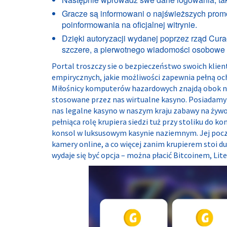
Gracze są informowani o najświeższych prom
poinformowania na oficjalnej witrynie.
Dzięki autoryzacji wydanej poprzez rząd Cura
szczere, a pierwotnego wiadomości osobowe
Portal troszczy sie o bezpieczeństwo swoich klie
empirycznych, jakie możliwości zapewnia pełną o
Miłośnicy komputerów hazardowych znajdą obok nas
stosowane przez nas wirtualne kasyno. Posiadamy
nas legalne kasyno w naszym kraju zabawy na żywo
pełniąca rolę krupiera siedzi tuż przy stoliku do 
konsol w luksusowym kasynie naziemnym. Jej pocz
kamery online, a co więcej zanim krupierem stoi d
wydaje się być opcja – można płacić Bitcoinem, Li