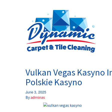
Vulkan Vegas Kasyno I
Polskie Kasyno
June 3, 2025
By
adminas