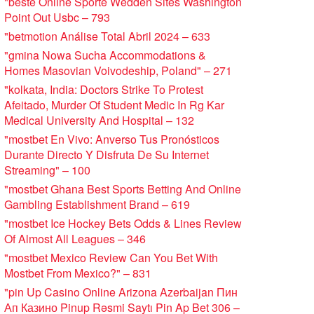
"beste Online Sporte Wedden Sites Washington
Point Out Usbc – 793
"betmotion Análise Total Abril 2024 – 633
"gmina Nowa Sucha Accommodations &
Homes Masovian Voivodeship, Poland" – 271
"kolkata, India: Doctors Strike To Protest
Afeitado, Murder Of Student Medic In Rg Kar
Medical University And Hospital – 132
"mostbet En Vivo: Anverso Tus Pronósticos
Durante Directo Y Disfruta De Su Internet
Streaming" – 100
"mostbet Ghana Best Sports Betting And Online
Gambling Establishment Brand – 619
"mostbet Ice Hockey Bets Odds & Lines Review
Of Almost All Leagues – 346
"mostbet Mexico Review Can You Bet With
Mostbet From Mexico?" – 831
"pin Up Casino Online Arizona Azerbaijan Пин
Ап Казино Pinup Rəsmi Saytı Pin Ap Bet 306 –