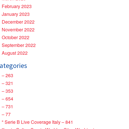
February 2023
January 2023
December 2022
November 2022
October 2022
September 2022
August 2022
ategories
– 263
– 321
– 353
– 654
– 731
– 77
"️ Serie B Live Coverage Italy – 841