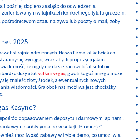
a i później dopiero zasiąść do odwiedzenia
 zorientowanym w tajnikach konkretnego tytułu graczem.
pośrednictwem czatu na żywo lub poczty e-mail, żeby
rnet 2025
i nawet skrajnie odmiennych. Nasza Firma jakkolwiek do
staramy się wyciągać wraz z tych propozycji jakim
wiadomość, że nigdy nie da się zadowolić absolutnie
i bardzo duży atut
vulkan vegas
, gwoli kogoś innego może
 się znaleźć złoty środek, a ewentualnych nowych
ia wiadomości. Gra obok nas możliwa jest chociażby
o.
gas Kasyno?
y spośród dopasowaniem depozytu i darmowymi spinami.
ankowym osobistym albo w sekcji „Promocje”.
ównież możliwość zabawy w trybie demo, co umożliwia