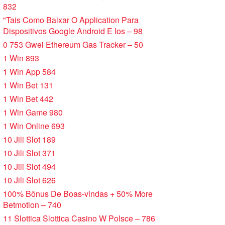
832
"Tais Como Baixar O Application Para
Dispositivos Google Android E Ios – 98
0 753 Gwei Ethereum Gas Tracker – 50
1 Win 893
1 Win App 584
1 Win Bet 131
1 Win Bet 442
1 Win Game 980
1 Win Online 693
10 Jili Slot 189
10 Jili Slot 371
10 Jili Slot 494
10 Jili Slot 626
100% Bônus De Boas-vindas + 50% More
Betmotion – 740
11 Slottica Slottica Casino W Polsce – 786