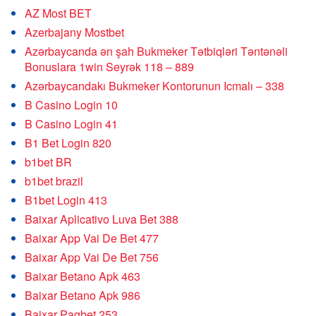
AZ Most BET
Azerbajany Mostbet
Azərbaycanda ən şah Bukmeker Tətbiqləri Təntənəli
Bonuslara 1win Seyrək 118 – 889
Azərbaycandakı Bukmeker Kontorunun Icmalı – 338
B Casino Login 10
B Casino Login 41
B1 Bet Login 820
b1bet BR
b1bet brazil
B1bet Login 413
Baixar Aplicativo Luva Bet 388
Baixar App Vai De Bet 477
Baixar App Vai De Bet 756
Baixar Betano Apk 463
Baixar Betano Apk 986
Baixar Pagbet 253