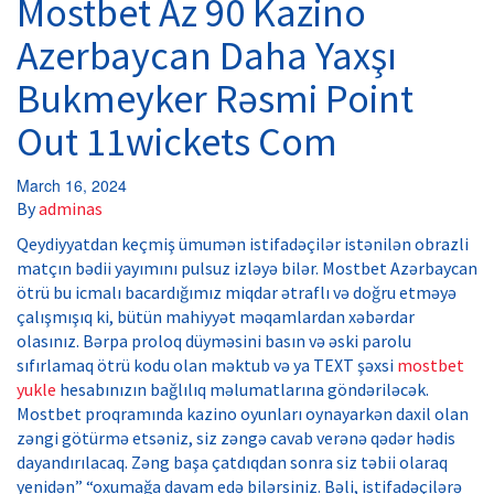
Mostbet Az 90 Kazino
Azerbaycan Daha Yaxşı
Bukmeyker Rəsmi Point
Out 11wickets Com
March 16, 2024
By
adminas
Qeydiyyatdan keçmiş ümumən istifadəçilər istənilən obrazli
matçın bədii yayımını pulsuz izləyə bilər. Mostbet Azərbaycan
ötrü bu icmalı bacardığımız miqdar ətraflı və doğru etməyə
çalışmışıq ki, bütün mahiyyət məqamlardan xəbərdar
olasınız. Bərpa proloq düyməsini basın və əski parolu
sıfırlamaq ötrü kodu olan məktub və ya TEXT şəxsi
mostbet
yukle
hesabınızın bağlılıq məlumatlarına göndəriləcək.
Mostbet proqramında kazino oyunları oynayarkən daxil olan
zəngi götürmə etsəniz, siz zəngə cavab verənə qədər hədis
dayandırılacaq. Zəng başa çatdıqdan sonra siz təbii olaraq
yenidən” “oxumağa davam edə bilərsiniz. Bəli, istifadəçilərə