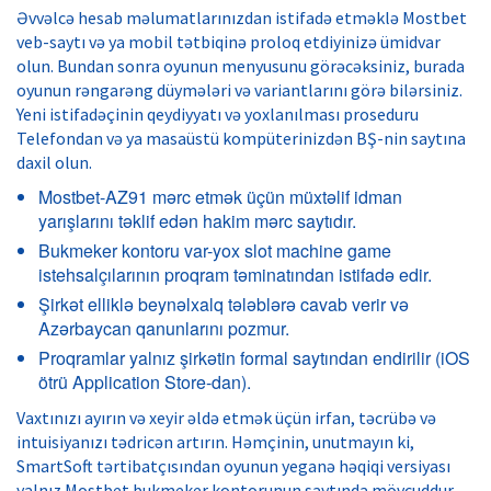
Əvvəlcə hesab məlumatlarınızdan istifadə etməklə Mostbet
veb-saytı və ya mobil tətbiqinə proloq etdiyinizə ümidvar
olun. Bundan sonra oyunun menyusunu görəcəksiniz, burada
oyunun rəngarəng düymələri və variantlarını görə bilərsiniz.
Yeni istifadəçinin qeydiyyatı və yoxlanılması proseduru
Telefondan və ya masaüstü kompüterinizdən BŞ-nin saytına
daxil olun.
Mostbet-AZ91 mərc etmək üçün müxtəlif idman
yarışlarını təklif edən hakim mərc saytıdır.
Bukmeker kontoru var-yox slot machine game
istehsalçılarının proqram təminatından istifadə edir.
Şirkət elliklə beynəlxalq tələblərə cavab verir və
Azərbaycan qanunlarını pozmur.
Proqramlar yalnız şirkətin formal saytından endirilir (iOS
ötrü Application Store-dan).
Vaxtınızı ayırın və xeyir əldə etmək üçün irfan, təcrübə və
intuisiyanızı tədricən artırın. Həmçinin, unutmayın ki,
SmartSoft tərtibatçısından oyunun yeganə həqiqi versiyası
yalnız Mostbet bukmeker kontorunun saytında mövcuddur.