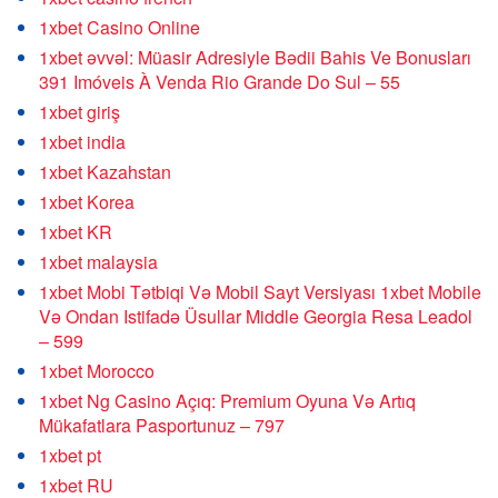
1xbet Casino Online
1xbet əvvəl: Müasir Adresiyle Bədii Bahis Ve Bonusları
391 Imóveis À Venda Rio Grande Do Sul – 55
1xbet giriş
1xbet india
1xbet Kazahstan
1xbet Korea
1xbet KR
1xbet malaysia
1xbet Mobi Tətbiqi Və Mobil Sayt Versiyası 1xbet Mobile
Və Ondan Istifadə Üsullar Middle Georgia Resa Leadol
– 599
1xbet Morocco
1xbet Ng Casino Açıq: Premium Oyuna Və Artıq
Mükafatlara Pasportunuz – 797
1xbet pt
1xbet RU