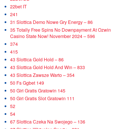
22bet IT
241
31 Slottica Demo Nowe Gry Energy – 86
35 Totally Free Spins No Downpayment At Ozwin
Casino State Now! November 2024 – 596
374
415
43 Slottica Gold Hold – 86
43 Slottica Gold Hold And Win – 833
43 Slottica Zawsze Warto – 354
50 Fs Ggbet 149
50 Giri Gratis Gratowin 145
50 Giri Gratis Slot Gratowin 111
52
54
67 Slottica Czeka Na Swojego – 136