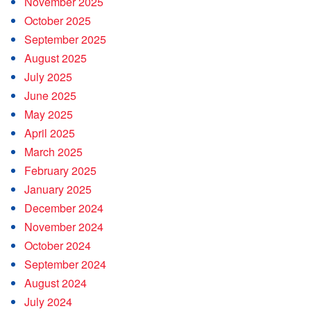
November 2025
October 2025
September 2025
August 2025
July 2025
June 2025
May 2025
April 2025
March 2025
February 2025
January 2025
December 2024
November 2024
October 2024
September 2024
August 2024
July 2024