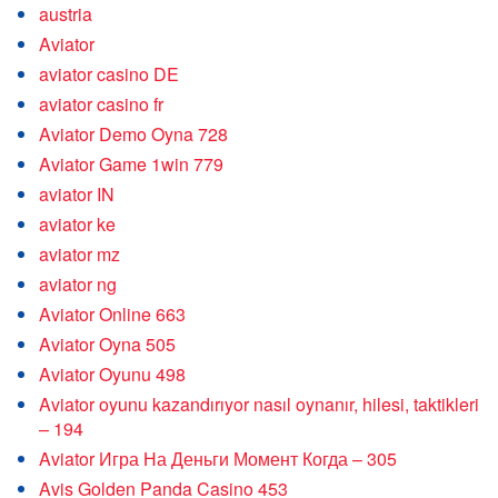
austria
Aviator
aviator casino DE
aviator casino fr
Aviator Demo Oyna 728
Aviator Game 1win 779
aviator IN
aviator ke
aviator mz
aviator ng
Aviator Online 663
Aviator Oyna 505
Aviator Oyunu 498
Aviator oyunu kazandırıyor nasıl oynanır, hilesi, taktikleri
– 194
Aviator Игра На Деньги Момент Когда – 305
Avis Golden Panda Casino 453