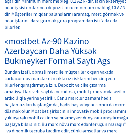
açarıdır. Minimum mərc məbləği 0,1 AZN-dir, lakin əksəriyyət
ödəniş sistemlərində depozit ötrü minimum məbləğ 10 AZN-
dir. Müştərilər miqdar balanslarını aramaq, mərc görmək və
ödənişlərini idarə görmək görə proqramdan istifadə edə
bilərlər.
«mostbet Az-90 Kazino
Azerbaycan Daha Yüksək
Bukmeyker Formal Saytı Ags
Bundan izafi, obrazli mərc ilə müştərilər oxşarı vaxtda
cürbəcür növ mərclər etməklə öz risklərini hedcinq edə
bilərlər quraşdırmaya izin. Depozit və tikə çıxarma
əməliyyatları veb-saytda necədirsə, mobil proqramda weil o
ardıcıllıqla yerinə yetirilir. Canlı mərclər zamanı hədis
başlamazdan başlanğıc də, hədis başladıqdan sonra da mərc
düzmək olur. Mostbet şirkətinin innovativ mobil proqramını
yükləyərək mobil casino və bukmeyker dünyasını araşdırmağa
başlaya bilərsiniz. Bu mərc növü mərc edənlər üçün maraqlı”
“və dinamik təcrübə təqdim edir, çünki əmsallar və mərc