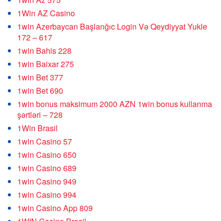
1Win AZ Casino
1win Azerbaycan Başlanğıc Login Və Qeydiyyat Yukle
172 – 617
1win Bahis 228
1win Baixar 275
1win Bet 377
1win Bet 690
1win bonus maksimum 2000 AZN 1win bonus kullanma
şərtləri – 728
1Win Brasil
1win Casino 57
1win Casino 650
1win Casino 689
1win Casino 949
1win Casino 994
1win Casino App 809