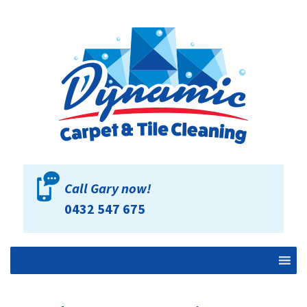
Call Gary now!
0432 547 675