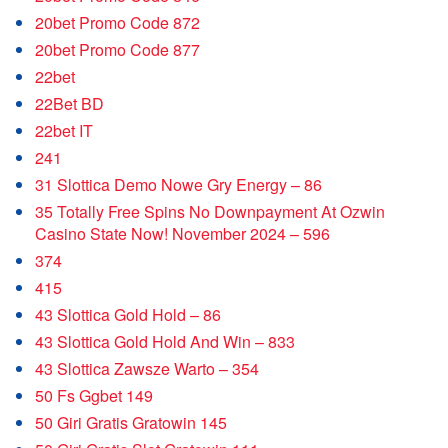
20bet Promo Code 872
20bet Promo Code 877
22bet
22Bet BD
22bet IT
241
31 Slottica Demo Nowe Gry Energy – 86
35 Totally Free Spins No Downpayment At Ozwin
Casino State Now! November 2024 – 596
374
415
43 Slottica Gold Hold – 86
43 Slottica Gold Hold And Win – 833
43 Slottica Zawsze Warto – 354
50 Fs Ggbet 149
50 Giri Gratis Gratowin 145