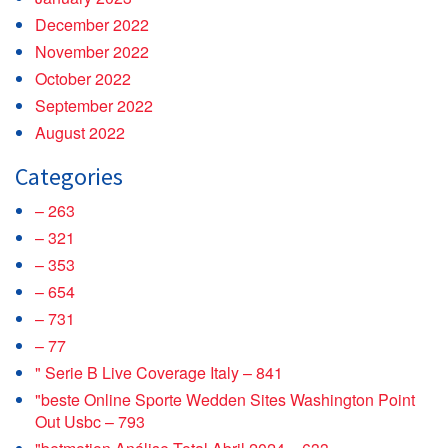
December 2022
November 2022
October 2022
September 2022
August 2022
Categories
– 263
– 321
– 353
– 654
– 731
– 77
"️ Serie B Live Coverage Italy – 841
"beste Online Sporte Wedden Sites Washington Point
Out Usbc – 793