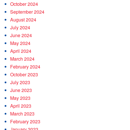
October 2024
September 2024
August 2024
July 2024
June 2024
May 2024
April 2024
March 2024
February 2024
October 2023
July 2023
June 2023
May 2023
April 2023
March 2023
February 2023
January 2023