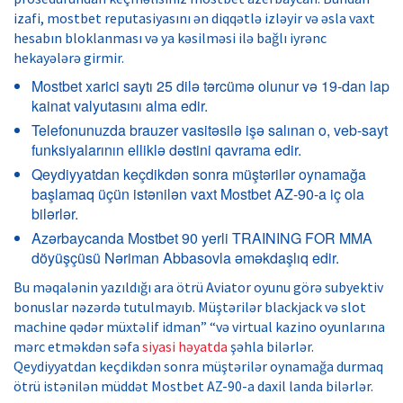
izafi, mostbet reputasiyasını ən diqqətlə izləyir və əsla vaxt
hesabın bloklanması və ya kəsilməsi ilə bağlı iyrənc
hekayələrə girmir.
Mostbet xarici saytı 25 dilə tərcümə olunur və 19-dan lap
kainat valyutasını alma edir.
Telefonunuzda brauzer vasitəsilə işə salınan o, veb-sayt
funksiyalarının elliklə dəstini qavrama edir.
Qeydiyyatdan keçdikdən sonra müştərilər oynamağa
başlamaq üçün istənilən vaxt Mostbet AZ-90-a iç ola
bilərlər.
Azərbaycanda Mostbet 90 yerli TRAINING FOR MMA
döyüşçüsü Nəriman Abbasovla əməkdaşlıq edir.
Bu məqalənin yazıldığı ara ötrü Aviator oyunu görə subyektiv
bonuslar nəzərdə tutulmayıb. Müştərilər blackjack və slot
machine qədər müxtəlif idman” “və virtual kazino oyunlarına
mərc etməkdən səfa
siyasi həyatda
şəhla bilərlər.
Qeydiyyatdan keçdikdən sonra müştərilər oynamağa durmaq
ötrü istənilən müddət Mostbet AZ-90-a daxil landa bilərlər.