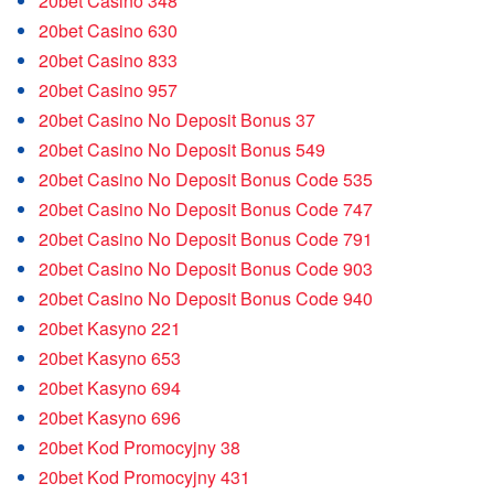
20bet Casino 348
20bet Casino 630
20bet Casino 833
20bet Casino 957
20bet Casino No Deposit Bonus 37
20bet Casino No Deposit Bonus 549
20bet Casino No Deposit Bonus Code 535
20bet Casino No Deposit Bonus Code 747
20bet Casino No Deposit Bonus Code 791
20bet Casino No Deposit Bonus Code 903
20bet Casino No Deposit Bonus Code 940
20bet Kasyno 221
20bet Kasyno 653
20bet Kasyno 694
20bet Kasyno 696
20bet Kod Promocyjny 38
20bet Kod Promocyjny 431