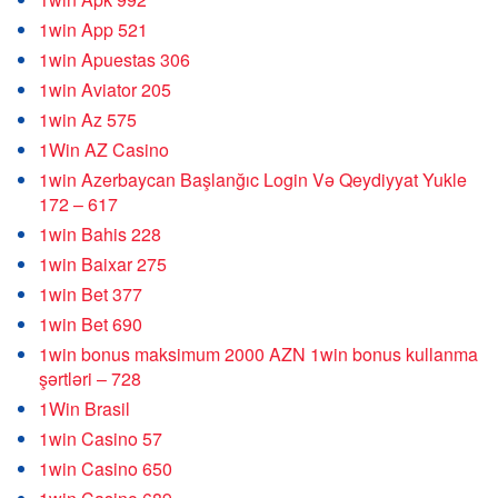
1win App 521
1win Apuestas 306
1win Aviator 205
1win Az 575
1Win AZ Casino
1win Azerbaycan Başlanğıc Login Və Qeydiyyat Yukle
172 – 617
1win Bahis 228
1win Baixar 275
1win Bet 377
1win Bet 690
1win bonus maksimum 2000 AZN 1win bonus kullanma
şərtləri – 728
1Win Brasil
1win Casino 57
1win Casino 650