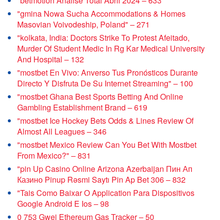
"betmotion Análise Total Abril 2024 – 633
"gmina Nowa Sucha Accommodations & Homes
Masovian Voivodeship, Poland" – 271
"kolkata, India: Doctors Strike To Protest Afeitado,
Murder Of Student Medic In Rg Kar Medical University
And Hospital – 132
"mostbet En Vivo: Anverso Tus Pronósticos Durante
Directo Y Disfruta De Su Internet Streaming" – 100
"mostbet Ghana Best Sports Betting And Online
Gambling Establishment Brand – 619
"mostbet Ice Hockey Bets Odds & Lines Review Of
Almost All Leagues – 346
"mostbet Mexico Review Can You Bet With Mostbet
From Mexico?" – 831
"pin Up Casino Online Arizona Azerbaijan Пин Ап
Казино Pinup Rəsmi Saytı Pin Ap Bet 306 – 832
"Tais Como Baixar O Application Para Dispositivos
Google Android E Ios – 98
0 753 Gwei Ethereum Gas Tracker – 50