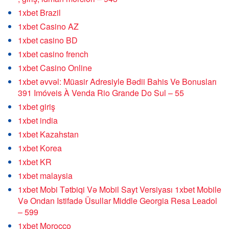
1xbet Brazil
1xbet Casino AZ
1xbet casino BD
1xbet casino french
1xbet Casino Online
1xbet əvvəl: Müasir Adresiyle Bədii Bahis Ve Bonusları
391 Imóveis À Venda Rio Grande Do Sul – 55
1xbet giriş
1xbet india
1xbet Kazahstan
1xbet Korea
1xbet KR
1xbet malaysia
1xbet Mobi Tətbiqi Və Mobil Sayt Versiyası 1xbet Mobile
Və Ondan Istifadə Üsullar Middle Georgia Resa Leadol
– 599
1xbet Morocco