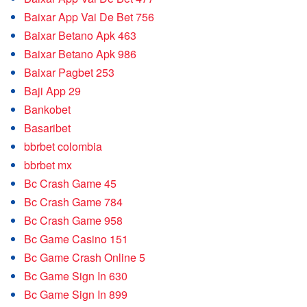
Baixar App Vai De Bet 756
Baixar Betano Apk 463
Baixar Betano Apk 986
Baixar Pagbet 253
Baji App 29
Bankobet
Basaribet
bbrbet colombia
bbrbet mx
Bc Crash Game 45
Bc Crash Game 784
Bc Crash Game 958
Bc Game Casino 151
Bc Game Crash Online 5
Bc Game Sign In 630
Bc Game Sign In 899