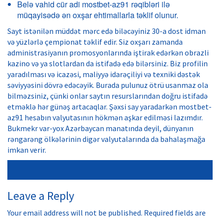
Belə vahid cür adi mostbet-az91 rəqibləri ilə
müqayisədə ən oxşar ehtimallarla təklif olunur.
Sayt istənilən müddət mərc edə biləcəyiniz 30-a dost idman
və yüzlərlə çempionat təklif edir. Siz oxşarı zamanda
administrasiyanın promosyonlarında iştirak edərkən obrazli
kazino və ya slotlardan da istifadə edə bilərsiniz. Biz profilin
yaradılması və icazəsi, maliyyə idarəçiliyi və texniki dəstək
səviyyəsini dövrə edəcəyik. Burada pulunuz ötrü usanmaz ola
bilməzsiniz, çünki onlar saytın resurslarından doğru istifadə
etməklə hər günəş artacaqlar. Şəxsi say yaradarkən mostbet-
az91 hesabın valyutasının hökmən aşkar edilməsi lazımdır.
Bukmekr var-yox Azərbaycan manatında deyil, dünyanın
rəngarəng ölkələrinin digər valyutalarında da bahalaşmağa
imkan verir.
Leave a Reply
Your email address will not be published.
Required fields are