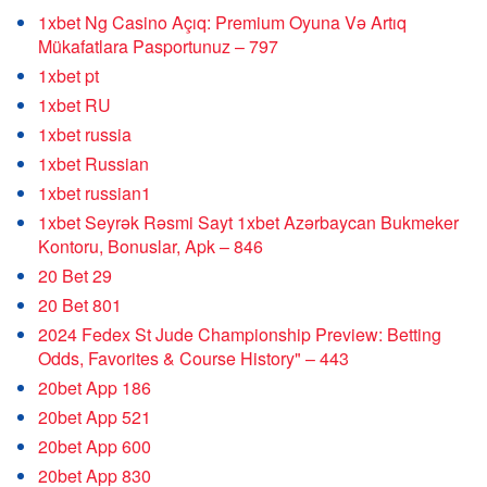
1xbet Ng Casino Açıq: Premium Oyuna Və Artıq
Mükafatlara Pasportunuz – 797
1xbet pt
1xbet RU
1xbet russia
1xbet Russian
1xbet russian1
1xbet Seyrək Rəsmi Sayt 1xbet Azərbaycan Bukmeker
Kontoru, Bonuslar, Apk – 846
20 Bet 29
20 Bet 801
2024 Fedex St Jude Championship Preview: Betting
Odds, Favorites & Course History" – 443
20bet App 186
20bet App 521
20bet App 600
20bet App 830