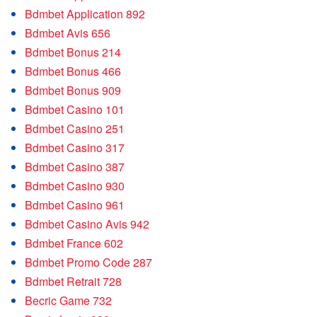
Bdmbet Application 892
Bdmbet Avis 656
Bdmbet Bonus 214
Bdmbet Bonus 466
Bdmbet Bonus 909
Bdmbet Casino 101
Bdmbet Casino 251
Bdmbet Casino 317
Bdmbet Casino 387
Bdmbet Casino 930
Bdmbet Casino 961
Bdmbet Casino Avis 942
Bdmbet France 602
Bdmbet Promo Code 287
Bdmbet Retrait 728
Becric Game 732